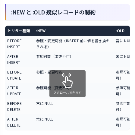
:NEW と :OLD 疑似レコードの制約
トリガー種類
:NEW
:OLD
BEFORE
参照・変更可能（INSERT 前に値を書き換え
常に NULL
INSERT
られる）
AFTER
参照可能（変更不可）
常に NULL
INSERT
BEFORE
参照・変更可能
参照可能（
UPDATE
可）
AFTER
参照可能（変更不可）
参照可能（
スクロールできます
UPDATE
可）
BEFORE
常に NULL
参照可能（
DELETE
可）
AFTER
常に NULL
参照可能（
DELETE
可）