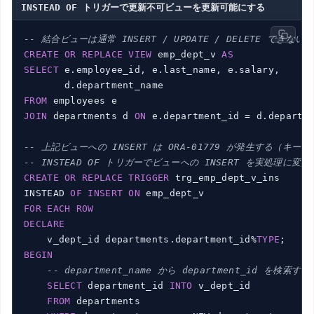
INSTEAD OF トリガーで更新不可ビューを更新可能にする
-- 結合ビューは通常 INSERT / UPDATE / DELETE できない
CREATE
OR
REPLACE
VIEW
 emp_dept_v 
AS
SELECT
 e.employee_id, e.last_name, e.salary,

FROM
JOIN
 departments d 
ON
 e.department_id = d.departme
-- 上記ビューへの INSERT は ORA-01779 が発生する（キ
-- INSTEAD OF トリガーでビューへの INSERT を実処理に変
CREATE
OR
REPLACE
TRIGGER
 trg_emp_dept_v_ins

INSTEAD 
OF
INSERT
ON
FOR
EACH
ROW
DECLARE
    v_dept_id departments.department_id%
TYPE
BEGIN
-- department_name から department_id を検索する
SELECT
 department_id 
INTO
 v_dept_id

FROM
 departments
