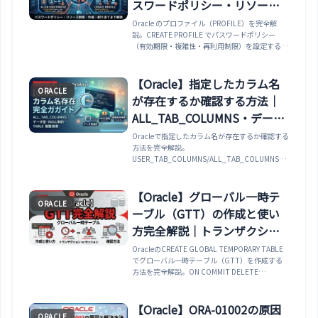
スワードポリシー・リソース
制限・CREATE PROFILE・
Oracle のプロファイル（PROFILE）を完全解
説。CREATE PROFILE でパスワードポリシー
ALTER USER PROFILE まで解
（有効期限・複雑性・再利用制限）を設定する方
説
法・FAILED_LOGIN_ATTEMPTS でアカウント
ロックの閾値を設定する方法・
PASSWORD_LOCK_TIME・
【Oracle】指定したカラム名
ORACLE
PASSWORD_GRACE_TIME・
が存在するか確認する方法｜
PASSWORD_LIFETIME の意味と設定方法・セッ
ション数・CPU 時間・アイドルタイムなどのリ
ALL_TAB_COLUMNS・データ
ソース制限を設定する方法・ALTER USER ユーザ
型・NULL制約・複数条件検索
Oracleで指定したカラム名が存在するか確認する
ー名 PROFILE でプロファイルを割り当てる方
方法を完全解説。
法・DBA_PROFILES・DBA_USERS でプロファイ
まで完全解説
USER_TAB_COLUMNS/ALL_TAB_COLUMNS/D
ル設定を確認する方法まで解説します。
BA_TAB_COLUMNSの使い分け、完全一致/部分
一致/正規表現でのカラム検索、データ型・NULL
制約・デフォルト値の確認、複数テーブルにまた
【Oracle】グローバル一時テ
ORACLE
がるカラム検索、PL/SQLでのEXISTS判定、カラ
ーブル（GTT）の作成と使い
ム定義の比較、実務パターンまで網羅。
方完全解説｜トランザクショ
ン限定・セッション限定・確
OracleのCREATE GLOBAL TEMPORARY TABLE
でグローバル一時テーブル（GTT）を作成する
認方法まで
方法を完全解説。ON COMMIT DELETE
ROWS/PRESERVE ROWSの違い・DML操作・イ
ンデックス・USER_TABLESでの確認・Oracle
18cのPTTまで網羅。
【Oracle】ORA-01002の原因
ORACLE