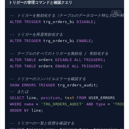
トリガーの管理コマンドと確認クエリ
-- トリガーを無効化する（テーブルのデータロード時などに一時的
ALTER
TRIGGER
 trg_orders_bi 
DISABLE
;

-- トリガーを再度有効化する
ALTER
TRIGGER
 trg_orders_bi 
ENABLE
;

-- テーブルのすべてのトリガーを無効化 / 有効化する
ALTER
TABLE
 orders 
DISABLE
ALL
TRIGGERS
ALTER
TABLE
 orders 
ENABLE
ALL
TRIGGERS
;

-- トリガーのコンパイルエラーを確認する
SHOW
ERRORS
TRIGGER
-- または
SELECT
 line, 
position
, 
text
FROM
WHERE
name
 = 
'TRG_ORDERS_AUDIT'
AND
type
 = 
'TRIGG
ORDER
BY
 line;

-- トリガーの一覧と状態を確認する