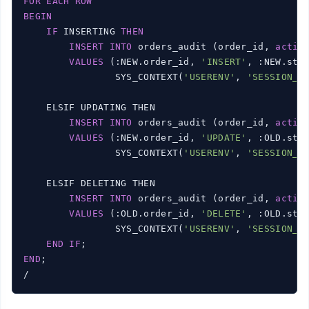
FOR
EACH
ROW
BEGIN
IF
 INSERTING 
THEN
INSERT
INTO
 orders_audit (order_id, 
actio
VALUES
 (:NEW.order_id, 
'INSERT'
, :NEW.stat
                SYS_CONTEXT(
'USERENV'
, 
'SESSION_U
    ELSIF UPDATING THEN

INSERT
INTO
 orders_audit (order_id, 
actio
VALUES
 (:NEW.order_id, 
'UPDATE'
, :OLD.stat
                SYS_CONTEXT(
'USERENV'
, 
'SESSION_U
    ELSIF DELETING THEN

INSERT
INTO
 orders_audit (order_id, 
actio
VALUES
 (:OLD.order_id, 
'DELETE'
, :OLD.stat
                SYS_CONTEXT(
'USERENV'
, 
'SESSION_U
END
IF
END
;
