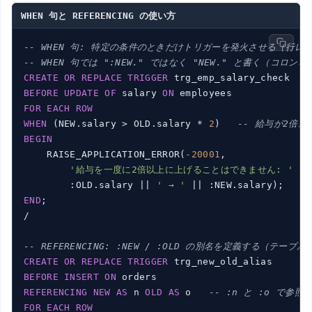
WHEN 句と REFERENCING の使い方
-- WHEN 句: 特定の条件のときだけトリガーを発火させる（行レ
-- WHEN 句では ":NEW." ではなく "NEW." と書く（コロンな
CREATE
OR
REPLACE
TRIGGER
BEFORE
UPDATE
OF
 salary 
ON
FOR
EACH
ROW
WHEN
 (NEW.salary > OLD.salary * 
2
)   
-- 給与が2倍
BEGIN
    RAISE_APPLICATION_ERROR(
-20001
,

'給与を一度に2倍以上に上げることはできません: '
 ||

        :OLD.salary || 
' → '
END
;

/

-- REFERENCING: :NEW / :OLD の別名を定義する（テ
CREATE
OR
REPLACE
TRIGGER
BEFORE
INSERT
ON
REFERENCING
NEW
AS
 n 
OLD
AS
 o   
-- :n と :o で参照
FOR
EACH
ROW