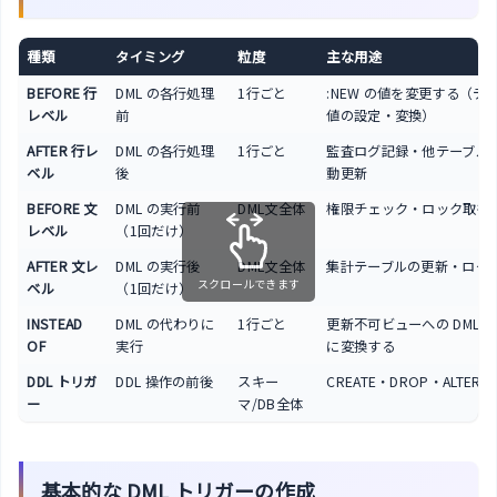
種類
タイミング
粒度
主な用途
BEFORE 行
DML の各行処理
1行ごと
:NEW の値を変更する（デ
レベル
前
値の設定・変換）
AFTER 行レ
DML の各行処理
1行ごと
監査ログ記録・他テーブル
ベル
後
動更新
BEFORE 文
DML の実行前
DML文全体
権限チェック・ロック取得
レベル
（1回だけ）
AFTER 文レ
DML の実行後
DML文全体
集計テーブルの更新・ログ
スクロールできます
ベル
（1回だけ）
INSTEAD
DML の代わりに
1行ごと
更新不可ビューへの DML 
OF
実行
に変換する
DDL トリガ
DDL 操作の前後
スキー
CREATE・DROP・ALTER
ー
マ/DB全体
基本的な DML トリガーの作成