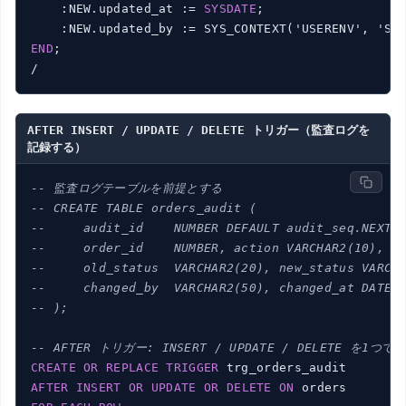
    :NEW.updated_at := 
SYSDATE
;

END
;

AFTER INSERT / UPDATE / DELETE トリガー（監査ログを
記録する）
-- 監査ログテーブルを前提とする
-- CREATE TABLE orders_audit (
--     audit_id    NUMBER DEFAULT audit_seq.NEXTV
--     order_id    NUMBER, action VARCHAR2(10),
--     old_status  VARCHAR2(20), new_status VARCH
--     changed_by  VARCHAR2(50), changed_at DATE
-- );
-- AFTER トリガー: INSERT / UPDATE / DELETE を1つ
CREATE
OR
REPLACE
TRIGGER
AFTER
INSERT
OR
UPDATE
OR
DELETE
ON