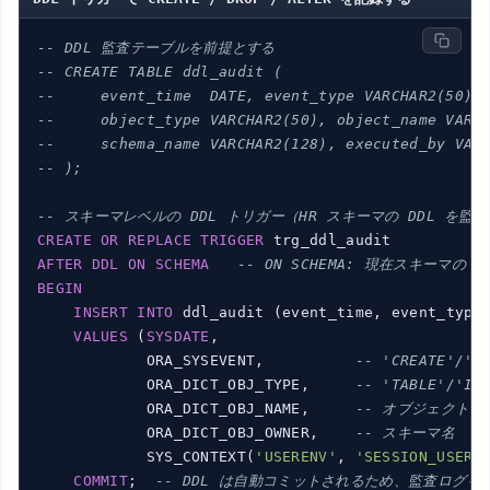
-- DDL 監査テーブルを前提とする
-- CREATE TABLE ddl_audit (
--     event_time  DATE, event_type VARCHAR2(50),
--     object_type VARCHAR2(50), object_name VARC
--     schema_name VARCHAR2(128), executed_by VAR
-- );
-- スキーマレベルの DDL トリガー（HR スキーマの DDL を監
CREATE
OR
REPLACE
TRIGGER
AFTER
DDL
ON
SCHEMA
-- ON SCHEMA: 現在スキーマの D
BEGIN
INSERT
INTO
 ddl_audit (event_time, event_type,
VALUES
 (
SYSDATE
,

            ORA_SYSEVENT,          
-- 'CREATE'/
            ORA_DICT_OBJ_TYPE,     
-- 'TABLE'/'
            ORA_DICT_OBJ_NAME,     
-- オブジェクト名
            ORA_DICT_OBJ_OWNER,    
-- スキーマ名
            SYS_CONTEXT(
'USERENV'
, 
'SESSION_USER'
)
COMMIT
;  
-- DDL は自動コミットされるため、監査ログも C