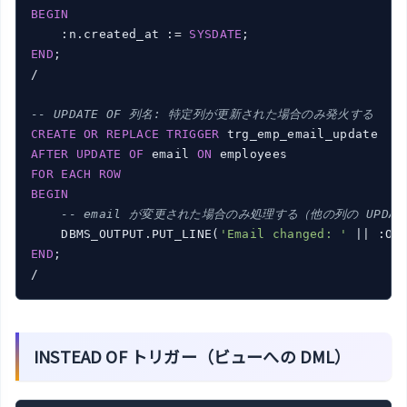
BEGIN
    :n.created_at := 
SYSDATE
END
;

/

-- UPDATE OF 列名: 特定列が更新された場合のみ発火する
CREATE
OR
REPLACE
TRIGGER
AFTER
UPDATE
OF
 email 
ON
FOR
EACH
ROW
BEGIN
-- email が変更された場合のみ処理する（他の列の UPDA
    DBMS_OUTPUT.PUT_LINE(
'Email changed: '
 || :OL
END
;

INSTEAD OF トリガー（ビューへの DML）