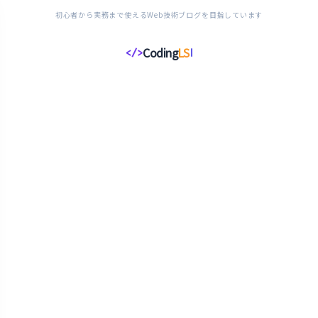
初心者から実務まで使えるWeb技術ブログを目指しています
Coding
LS
</>
コ
ー
デ
ィ
ン
グ
ラ
イ
フ
ス
タ
イ
ル