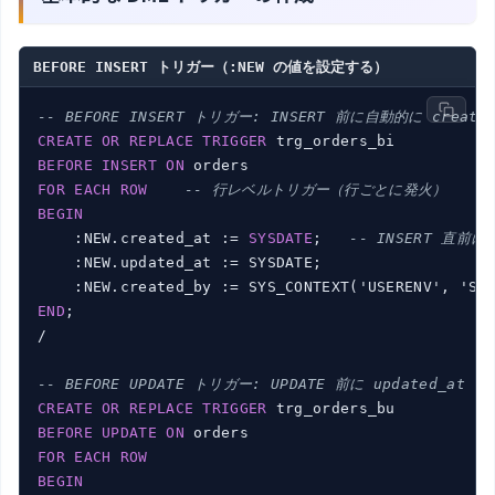
BEFORE INSERT トリガー（:NEW の値を設定する）
-- BEFORE INSERT トリガー: INSERT 前に自動的に create
CREATE
OR
REPLACE
TRIGGER
BEFORE
INSERT
ON
FOR
EACH
ROW
-- 行レベルトリガー（行ごとに発火）
BEGIN
    :NEW.created_at := 
SYSDATE
;   
-- INSERT 直前に
    :NEW.updated_at := SYSDATE;

    :NEW.created_by := SYS_CONTEXT('USERENV', 'SE
END
;

/

-- BEFORE UPDATE トリガー: UPDATE 前に updated_at
CREATE
OR
REPLACE
TRIGGER
BEFORE
UPDATE
ON
FOR
EACH
ROW
BEGIN