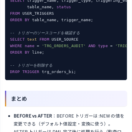
SELECT
 trigger_name, trigger_type, triggering_even
       table_name, 
status
FROM
ORDER
BY
 table_name, trigger_name;

-- トリガーのソースコードを確認する
SELECT
text
FROM
WHERE
name
 = 
'TRG_ORDERS_AUDIT'
AND
type
 = 
'TRIGG
ORDER
BY
 line;

-- トリガーを削除する
DROP
TRIGGER
まとめ
BEFORE vs AFTER
：BEFORE トリガーは :NEW の値を
変更できる（デフォルト値設定・変換に使う）。
AFTER トリガーは DML 完了後に処理を行う（監査ロ