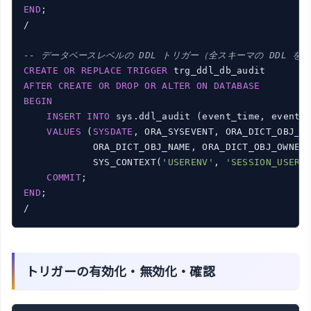
END
;

/

-- データベースレベルの DDL トリガー（全スキーマの DDL を
CREATE
OR
REPLACE
TRIGGER
AFTER
CREATE
OR
DROP
OR
ALTER
ON
DATABASE
BEGIN
INSERT
INTO
 sys.ddl_audit (event_time, event_t
VALUES
 (
SYSDATE
, ORA_SYSEVENT, ORA_DICT_OBJ_TY
            ORA_DICT_OBJ_NAME, ORA_DICT_OBJ_OWNER,
            SYS_CONTEXT(
'USERENV'
, 
'SESSION_USER'
)
COMMIT
END
;

トリガーの有効化・無効化・確認