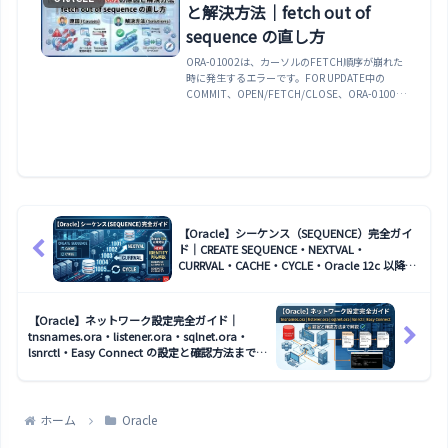
と解決方法｜fetch out of
sequence の直し方
ORA-01002は、カーソルのFETCH順序が崩れた
時に発生するエラーです。FOR UPDATE中の
COMMIT、OPEN/FETCH/CLOSE、ORA-01001
との違いを整理します。
【Oracle】シーケンス（SEQUENCE）完全ガイ
ド｜CREATE SEQUENCE・NEXTVAL・
CURRVAL・CACHE・CYCLE・Oracle 12c 以降の
IDENTITY 列まで解説
【Oracle】ネットワーク設定完全ガイド｜
tnsnames.ora・listener.ora・sqlnet.ora・
lsnrctl・Easy Connect の設定と確認方法まで解
説
ホーム
Oracle