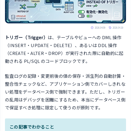
2026.04.09
2026.04.19
トリガー（Trigger）
は、テーブルやビューへの DML 操作
（INSERT・UPDATE・DELETE）、あるいは DDL 操作
（CREATE・ALTER・DROP）が実行された際に自動的に起
動される PL/SQL のコードブロックです。
監査ログの記録・変更前後の値の保存・派生列の自動計算・
整合性チェックなど、アプリケーション側でカバーしきれな
い処理をデータベース側で強制できます。ただし、トリガー
の乱用はデバッグを困難にするため、本当にデータベース側
で保証すべき処理に限定して使うのが原則です。
この記事でわかること