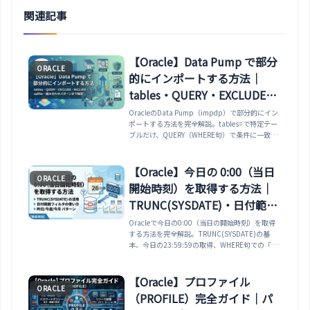
関連記事
【Oracle】Data Pump で部分
ORACLE
的にインポートする方法｜
tables・QUERY・EXCLUDE・
INCLUDE・sqlfile・組み合わ
OracleのData Pump（impdp）で部分的にイン
ポートする方法を完全解説。tables=で特定テー
せパターンまで解説
ブルだけ、QUERY（WHERE句）で条件に一致す
る行だけ、EXCLUDE/INCLUDEでオブジェクト種
別を選択、content=DATA_ONLYでデータだけ、
sqlfileで事前確認、REMAP_DATAでマスキング、
【Oracle】今日の 0:00（当日
ORACLE
これらを組み合わせた実務パターンまで網羅。
開始時刻）を取得する方法｜
TRUNC(SYSDATE)・日付範囲
フィルタ・昨日/今週/今月パタ
Oracleで今日の0:00（当日の開始時刻）を取得
する方法を完全解説。TRUNC(SYSDATE)の基
ーンまで解説
本、今日の23:59:59の取得、WHERE句での「今
日」「昨日」「今週」「今月」「過去N日」フィ
ルタパターン、TIMESTAMP型での0:00取得、タ
イムゾーン考慮（SYSDATE vs
【Oracle】プロファイル
ORACLE
CURRENT_DATE）、日次バッチの境界条件・ロ
（PROFILE）完全ガイド｜パ
グフィルタの実務パターンまで網羅。