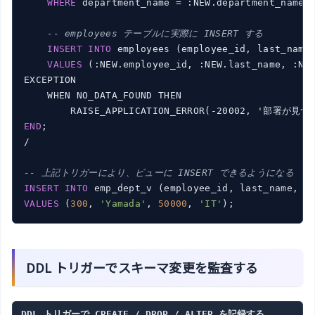
WHERE
 department_name = :NEW.department_name;

-- employees テーブルに実際に INSERT する
INSERT
INTO
 employees (employee_id, last_name,
VALUES
 (:NEW.employee_id, :NEW.last_name, :NEW
EXCEPTION

    WHEN NO_DATA_FOUND THEN

END
;

/

-- 上記トリガーにより、ビューに INSERT できるようになる
INSERT
INTO
VALUES
 (
300
, 
'Yamada'
, 
50000
, 
'IT'
DDL トリガーでスキーマ変更を監査する
DDL トリガーで CREATE / DROP / ALTER を記録する