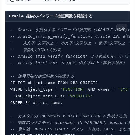
Oracle 提供のパスワード検証関数を確認する
-- Oracle が提供するパスワード検証関数（$ORACLE_HOME/rdbm
-- ora12c_strong_verify_function: Oracle 12c 以降
--   大文字1文字以上 + 小文字1文字以上 + 数字1文字以上 +
--   最低8文字以上が必要
-- ora12c_stig_verify_function: より厳格なルール（S
-- verify_function: 古い形式（8文字以上・英数字混在）
-- 使用可能な検証関数を確認する
SELECT object_name FROM DBA_OBJECTS

WHERE object_type = 
'FUNCTION'
 AND owner = 
'SYS'
  AND object_name LIKE 
'%VERIFY%'
ORDER BY object_name;

-- カスタムの PASSWORD_VERIFY_FUNCTION を作成する例
-- 関数のシグネチャ: username IN VARCHAR2, password IN 
-- 戻り値: BOOLEAN（TRUE: パスワード有効、FALSE または