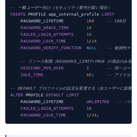
-- 一般ユーザー向け（セキュリティ要件が緩い場合）
CREATE
 PROFILE app_internal_profile 
LIMIT
    PASSWORD_LIFETIME         
180
-- 180日
PASSWORD_GRACE_TIME
14
FAILED_LOGIN_ATTEMPTS
10
PASSWORD_LOCK_TIME
1
/
24
PASSWORD_VERIFY_FUNCTION
NULL
-- 複雑性チェ
-- リソース制限（RESOURCE_LIMIT=TRUE の場合のみ有効
SESSIONS_PER_USER
5
-- 同一ユー
IDLE_TIME
60
;     
-- アイドル
-- DEFAULT プロファイルの設定を変更する（全ユーザーに影響
ALTER
 PROFILE 
DEFAULT
LIMIT
    PASSWORD_LIFETIME         
UNLIMITED
-- パス
FAILED_LOGIN_ATTEMPTS
10
PASSWORD_LOCK_TIME
1
/
24