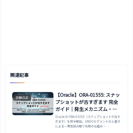
関連記事
【Oracle】ORA-01555: スナッ
ORACLE
プショットが古すぎます 完全
ガイド｜発生メカニズム・
UNDO_RETENTION・
Oracle の ORA-01555（スナップショットが古す
ぎます）を完全解説。UNDOセグメントの上書き
V$UNDOSTAT・対処法・
による一貫性読み取り失敗の仕組み・
fetch-across-commitまで解説
UNDO_RETENTION の設定方法・V$UNDOSTAT