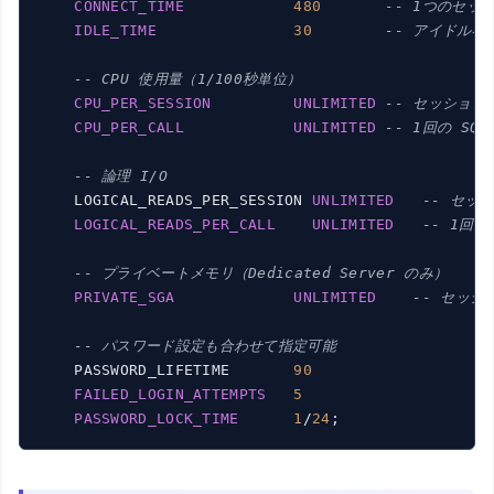
CONNECT_TIME
480
-- 1つのセッ
IDLE_TIME
30
-- アイドル
-- CPU 使用量（1/100秒単位）
CPU_PER_SESSION
UNLIMITED
-- セッションあ
CPU_PER_CALL
UNLIMITED
-- 1回の SQ
-- 論理 I/O
    LOGICAL_READS_PER_SESSION 
UNLIMITED
-- セッ
LOGICAL_READS_PER_CALL
UNLIMITED
-- 1回
-- プライベートメモリ（Dedicated Server のみ）
PRIVATE_SGA
UNLIMITED
-- セッシ
-- パスワード設定も合わせて指定可能
    PASSWORD_LIFETIME       
90
FAILED_LOGIN_ATTEMPTS
5
PASSWORD_LOCK_TIME
1
/
24