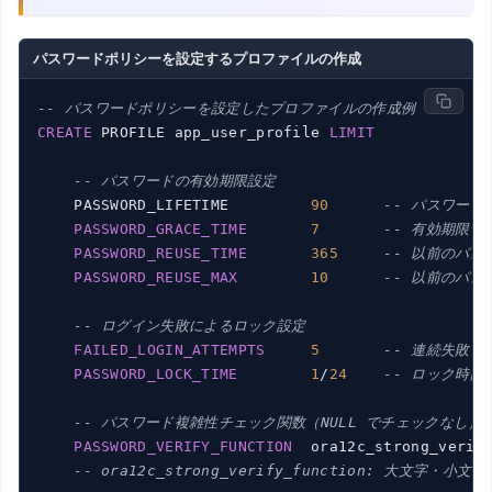
パスワードポリシーを設定するプロファイルの作成
-- パスワードポリシーを設定したプロファイルの作成例
CREATE
 PROFILE app_user_profile 
LIMIT
-- パスワードの有効期限設定
    PASSWORD_LIFETIME         
90
-- パスワー
PASSWORD_GRACE_TIME
7
-- 有効期限
PASSWORD_REUSE_TIME
365
-- 以前のパ
PASSWORD_REUSE_MAX
10
-- 以前のパ
-- ログイン失敗によるロック設定
FAILED_LOGIN_ATTEMPTS
5
-- 連続失敗
PASSWORD_LOCK_TIME
1
/
24
-- ロック時間（
-- パスワード複雑性チェック関数（NULL でチェックなし）
PASSWORD_VERIFY_FUNCTION
  ora12c_strong_verif
-- ora12c_strong_verify_function: 大文