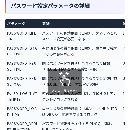
パスワード設定パラメータの詳細
パラメータ
意味
DEF
PASSWORD_LIFE
パスワードの有効期間（日数）。超過するとパ
180
TIME
スワード変更が必要になる
PASSWORD_GRA
有効期限後の猶予期間（日数）。猶予中は接続
7
CE_TIME
できるが警告が出る
PASSWORD_REU
同じパスワードを再利用できるまでの日数
UNL
SE_TIME
（REUSE_MAX と両方設定が必要）
PASSWORD_REU
同じパスワードを再利用できるまでの変更回数
UNL
SE_MAX
（REUSE_TIME と両方設定が必要）
スクロールできます
FAILED_LOGIN_AT
連続ログイン失敗の許容回数。超過するとアカ
10
TEMPTS
ウントがロックされる
PASSWORD_LOC
ロック状態の継続時間（日単位）。UNLIMITED
1（
K_TIME
は DBA が手動解除するまでロック
PASSWORD_VERI
パスワード複雑性を検証する PL/SQL 関数。
NUL
FY_FUNCTION
NULL でチェックなし