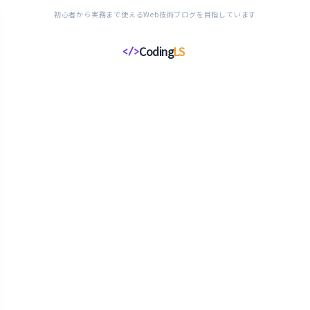
初心者から実務まで使えるWeb技術ブログを目指しています
Coding
LS
</>
コ
ー
デ
ィ
ン
グ
ラ
イ
フ
ス
タ
イ
ル