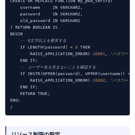
CREATE OR REPLACE FUNCTION my_pwd_verify(

    username     IN VARCHAR2,

    password     IN VARCHAR2,

    old_password IN VARCHAR2

) RETURN BOOLEAN IS

BEGIN

-- 8文字以上を要求する
    IF LENGTH(password) < 
8
 THEN

        RAISE_APPLICATION_ERROR(
-20001
, 
'パスワード
    END IF;

-- ユーザー名を含まないことを確認する
    IF INSTR(UPPER(password), UPPER(username)) > 
        RAISE_APPLICATION_ERROR(
-20002
, 
'パスワード
    END IF;

    RETURN TRUE;

END;

リソース制限の設定