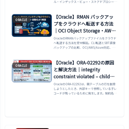
ル・インデックス・ビュー・ストアドプロシージ
ャ・権限などの DDL を取得する方法・
GET_DEPENDENT_DDL で依存オブジェクト
（トリガー・権限）を取得する方法・
【Oracle】RMAN バックアッ
ORACLE
SET_TRANSFORM_PARAM でセミコロン付加・
プをクラウドへ転送する方法
表領域情報の制御・複数オブジェクトを一括取得
する OPEN/FETCH/CLOSE スタイルまで実例で
｜OCI Object Storage・AWS
解説します。
S3・SBT・CLI 転送・自動化
OracleのRMANバックアップファイルをクラウド
へ転送する方法を完全解説。CLI転送とSBT直接
まで解説
バックアップの比較、OCI/AWS/Azure対応、暗
号化との組み合わせ、ライフサイクルルール、
cronでの自動化まで網羅。
【Oracle】ORA-02292の原因
ORACLE
と解決方法｜integrity
constraint violated – child
record found・子レコードが
OracleのORA-02292は、親テーブルの行を削除
しようとしたとき、外部キーで参照している子レ
存在する時の削除エラー
コードが残っているために発生します。制約名か
ら子テーブルを特定するSQL、正しい削除順序、
ON DELETE CASCADEの注意点をまとめます。