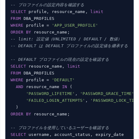
-- プロファイルの設定内容を確認する
SELECT
 profile, resource_name, 
limit
FROM
WHERE
 profile = 
'APP_USER_PROFILE'
ORDER
BY
-- limit: 設定値（UNLIMITED / DEFAULT / 数値）
-- DEFAULT は DEFAULT プロファイルの設定値を継承する
-- DEFAULT プロファイルの現在の設定を確認する
SELECT
 resource_name, 
limit
FROM
WHERE
 profile = 
'DEFAULT'
AND
 resource_name 
IN
 (

'PASSWORD_LIFETIME'
, 
'PASSWORD_GRACE_TIME'
,

'FAILED_LOGIN_ATTEMPTS'
, 
'PASSWORD_LOCK_TIM
ORDER
BY
 resource_name;

-- プロファイルを使用しているユーザーを確認する
SELECT