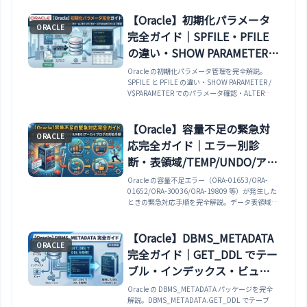
による発生状況の調査・RETENTION
GUARANTEE で UNDO を保護する方法・fetch-
【Oracle】初期化パラメータ
ORACLE
across-commit パターンの回避・UNDO 表領域
完全ガイド｜SPFILE・PFILE
の適切なサイジングまで実例で説明します。
の違い・SHOW PARAMETER・
ALTER SYSTEM・
Oracle の初期化パラメータ管理を完全解説。
SPFILE と PFILE の違い・SHOW PARAMETER /
V$PARAMETER まで解説
V$PARAMETER でのパラメータ確認・ALTER
SYSTEM SET の SCOPE（MEMORY / SPFILE /
BOTH）の使い分け・再起動が必要なパラメータ
の確認方法・SPFILE と PFILE の相互変換・
【Oracle】容量不足の緊急対
ORACLE
V$SPPARAMETER で SPFILE 内容を確認する方法
応完全ガイド｜エラー別診
まで実例で解説します。
断・表領域/TEMP/UNDO/アー
カイブログの対処手順
Oracle の容量不足エラー（ORA-01653/ORA-
01652/ORA-30036/ORA-19809 等）が発生した
ときの緊急対応手順を完全解説。データ表領域・
TEMP 表領域・UNDO 表領域・アーカイブログ
（FRA）の種別ごとに、診断 SQL → 応急処置 →
恒久対策のフローを体系的にまとめました。
【Oracle】DBMS_METADATA
ORACLE
完全ガイド｜GET_DDL でテー
ブル・インデックス・ビュ
ー・プロシージャの DDL を取
Oracle の DBMS_METADATA パッケージを完全
解説。DBMS_METADATA.GET_DDL でテーブ
得する方法まで解説