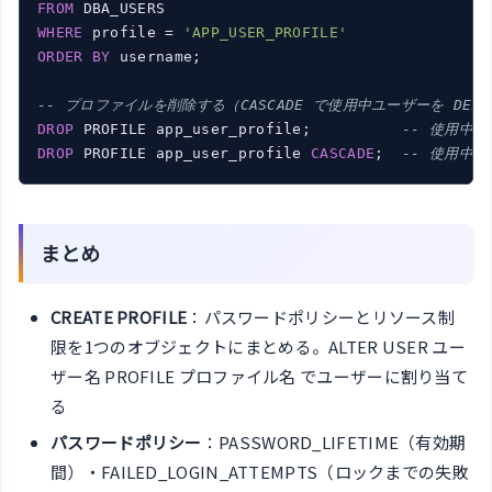
FROM
WHERE
 profile = 
'APP_USER_PROFILE'
ORDER
BY
 username;

-- プロファイルを削除する（CASCADE で使用中ユーザーを DEFA
DROP
 PROFILE app_user_profile;          
-- 使用中
DROP
 PROFILE app_user_profile 
CASCADE
;  
-- 使用中ユ
まとめ
CREATE PROFILE
：パスワードポリシーとリソース制
限を1つのオブジェクトにまとめる。ALTER USER ユー
ザー名 PROFILE プロファイル名 でユーザーに割り当て
る
パスワードポリシー
：PASSWORD_LIFETIME（有効期
間）・FAILED_LOGIN_ATTEMPTS（ロックまでの失敗