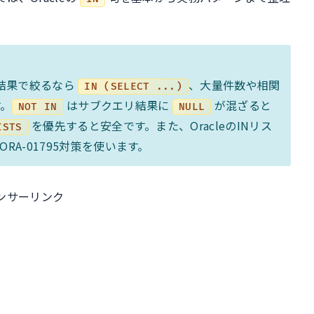
結果で絞るなら
、大量件数や相関
IN (SELECT ...)
す。
はサブクエリ結果に
が混ざると
NOT IN
NULL
を優先すると安全です。また、OracleのINリス
ISTS
RA-01795対策を使います。
ンサーリンク