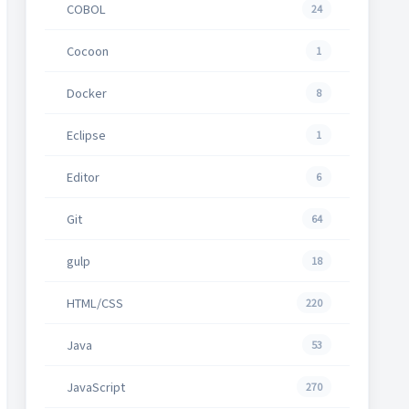
COBOL
24
Cocoon
1
Docker
8
Eclipse
1
Editor
6
Git
64
gulp
18
HTML/CSS
220
Java
53
JavaScript
270