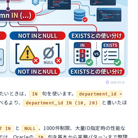
2026.05.10
したいときは、
句を使います。
IN
department_id =
べるより、
と書いたほ
department_id IN (10, 20)
と
、1000件制限、大量ID指定時の性能な
T IN
NULL
、Oracleの
句を基本から実務パターンまで整理
IN