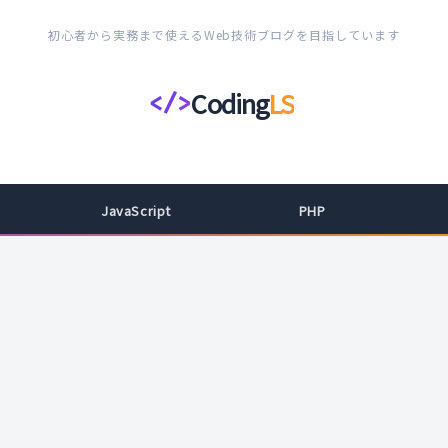
初心者から実務まで使えるWeb技術ブログを目指しています
Coding
LS
</>
コ
ー
デ
ィ
JavaScript
PHP
ン
グ
ラ
イ
フ
ス
タ
イ