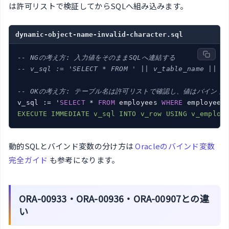
は許可リストで検証してからSQLへ組み込みます。
dynamic-object-name-invalid-character.sql
-- NGの考え方: 入力値をそのままSQLへ連結する
-- v_sql := 'SELECT * FROM ' || v_table_name || '
-- OKの考え方: テーブル名は許可リストで確認し、値はバインド
v_sql := '
SELECT
 * 
FROM
 employees 
WHERE
 employee_
EXECUTE IMMEDIATE v_sql INTO v_row USING v_employ
動的SQLとバインド変数の分け方は
Oracleのバインド変数
完全ガイド
も参考になります。
ORA-00933・ORA-00936・ORA-00907との違
い