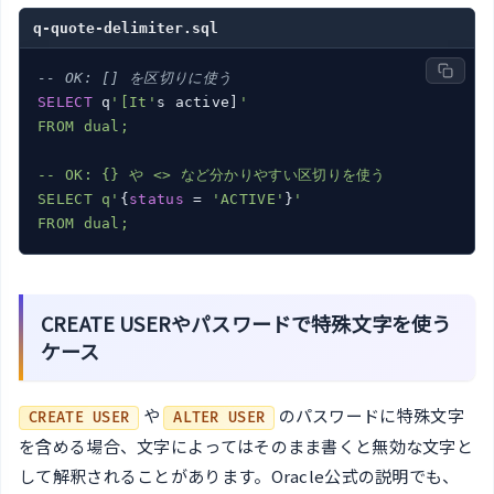
q-quote-delimiter.sql
-- OK: [] を区切りに使う
SELECT
 q
'[It'
s active]
'

FROM dual;

-- OK: {} や <> など分かりやすい区切りを使う

SELECT q'
{
status
 = 
'ACTIVE'
}
'

FROM dual;
CREATE USERやパスワードで特殊文字を使う
ケース
や
のパスワードに特殊文字
CREATE USER
ALTER USER
を含める場合、文字によってはそのまま書くと無効な文字と
して解釈されることがあります。Oracle公式の説明でも、