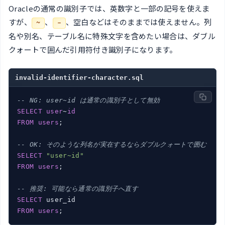
Oracleの通常の識別子では、英数字と一部の記号を使えま
すが、
、
、空白などはそのままでは使えません。列
~
-
名や別名、テーブル名に特殊文字を含めたい場合は、ダブル
クォートで囲んだ引用符付き識別子になります。
invalid-identifier-character.sql
-- NG: user~id は通常の識別子として無効
SELECT
user
~
id
FROM
users
;

-- OK: そのような列名が実在するならダブルクォートで囲む
SELECT
"user~id"
FROM
users
;

-- 推奨: 可能なら通常の識別子へ直す
SELECT
FROM
users
;