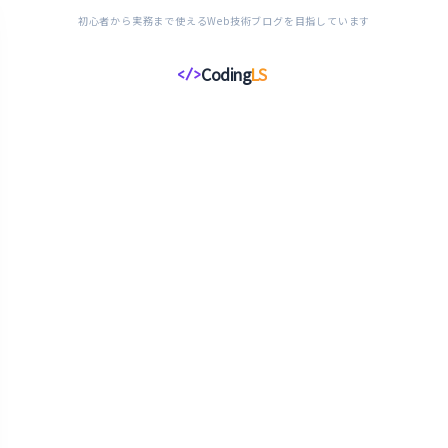
初心者から実務まで使えるWeb技術ブログを目指しています
Coding
LS
</>
コ
ー
デ
ィ
ン
グ
ラ
イ
フ
ス
タ
イ
ル