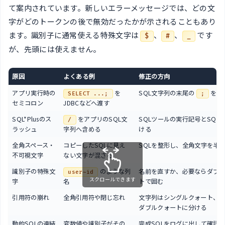
て案内されています。新しいエラーメッセージでは、どの文
字がどのトークンの後で無効だったかが示されることもあり
ます。識別子に通常使える特殊文字は
、
、
です
$
#
_
が、先頭には使えません。
原因
よくある例
修正の方向
アプリ実行時の
を
SQL文字列の末尾の
を外
SELECT ...;
;
セミコロン
JDBCなどへ渡す
SQL*Plusのス
をアプリのSQL文
SQLツールの実行記号とSQL
/
ラッシュ
字列へ含める
ける
全角スペース・
コピーしたSQLに見え
SQLを整形し、全角文字を半
不可視文字
ない文字が混ざる
識別子の特殊文
のような列
名前を直すか、必要ならダブ
user~id
スクロールできます
字
名
トで囲む
引用符の崩れ
全角引用符や閉じ忘れ
文字列はシングルクォート、
ダブルクォートに分ける
動的SQLの連結
変数値や識別子がその
完成SQLをログに出して確認