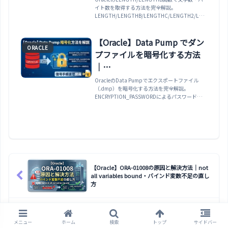
イト数を取得する方法を完全解説。
BYTE/CHAR・VSIZE・NLS設
LENGTH/LENGTHB/LENGTHC/LENGTH2/LEN
定まで解説
GTH4の全関数比較、文字セット
（AL32UTF8/JA16SJIS）によるバイト数の違
い、VARCHAR2(N BYTE) vs VARCHAR2(N CHAR)
【Oracle】Data Pump でダン
ORACLE
の関係、VSIZE関数、LENGTH('')=NULLの仕
プファイルを暗号化する方法
様、CLOBの文字数取得、
NLS_LENGTH_SEMANTICS、バイト数超過チェ
｜
ックの実務パターンまで網羅。
ENCRYPTION_PASSWORD・
OracleのData Pumpでエクスポートファイル
（.dmp）を暗号化する方法を完全解説。
ENCRYPTION_ALGORITHM・
ENCRYPTION_PASSWORDによるパスワード暗号
TDE・復号手順まで解説
化、ENCRYPTIONの5モード
（ALL/DATA_ONLY/ENCRYPTED_COLUMNS_O
NLY/METADATA_ONLY/NONE）、
ENCRYPTION_ALGORITHM（AES128/192/256
）、Oracle Wallet（TDE）との連携、impdpで
の復号手順、parfileでの安全なパスワード管理、
ファイルレベル暗号化の限界とTDE比較まで網
羅。
【Oracle】ORA-01008の原因と解決方法｜not
all variables bound・バインド変数不足の直し
方
【Oracle】ORA-01036の原因と解決方法｜
illegal variable name/number・バインド変数
メニュー
ホーム
検索
トップ
サイドバー