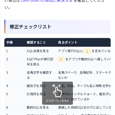
い場合は
ORA-00907の原因と解決方法
を確認してくださ
い。
修正チェックリスト
手順
確認すること
見るポイント
1
SQL末尾を見る
アプリ実行SQLに
を含めていない
;
2
SQL*Plusの実行記
をアプリや動的SQLへ渡していな
/
号を見る
3
全角文字を確認す
全角スペース、全角記号、スマートクォ
る
ないか
4
識別子を見る
列名、別名、テーブル名に特殊文字がな
5
引用符を見る
文字列はシングルクォート、識別子はダ
ォートに分けているか
スクロールできます
6
動的SQLを見る
連結した完成SQLをログに出している