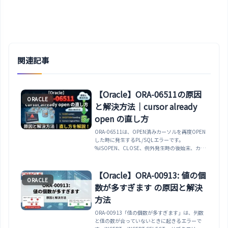
関連記事
【Oracle】ORA-06511の原因
ORACLE
と解決方法｜cursor already
open の直し方
ORA-06511は、OPEN済みカーソルを再度OPEN
した時に発生するPL/SQLエラーです。
%ISOPEN、CLOSE、例外発生時の後始末、カー
ソルFORループとの違いを整理します。
【Oracle】ORA-00913: 値の個
ORACLE
数が多すぎます の原因と解決
方法
ORA-00913「値の個数が多すぎます」は、列数
と値の数が合っていないときに起きるエラーで