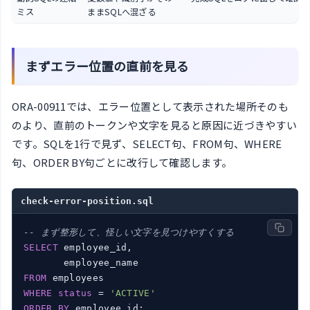
ミス
ままSQLへ混ざる
まずエラー位置の直前を見る
ORA-00911では、エラー位置として表示された場所そのも
のより、直前のトークンや文字を見ると原因に近づきやすい
です。SQLを1行で見ず、SELECT句、FROM句、WHERE
句、ORDER BY句ごとに改行して確認します。
check-error-position.sql
-- まず整形して、怪しい文字を見つけやすくする
SELECT
 employee_id,

FROM
WHERE
status
 = 
'ACTIVE'
ORDER
BY
 employee_id;