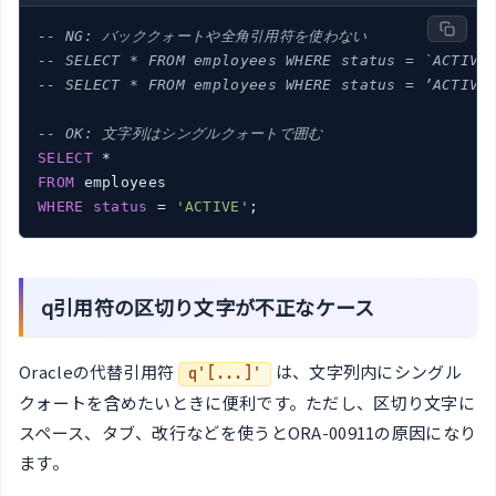
-- NG: バッククォートや全角引用符を使わない
-- SELECT * FROM employees WHERE status = `ACTIVE
-- SELECT * FROM employees WHERE status = ’ACTIVE
-- OK: 文字列はシングルクォートで囲む
SELECT
FROM
WHERE
status
 = 
'ACTIVE'
;
q引用符の区切り文字が不正なケース
Oracleの代替引用符
は、文字列内にシングル
q'[...]'
クォートを含めたいときに便利です。ただし、区切り文字に
スペース、タブ、改行などを使うとORA-00911の原因になり
ます。