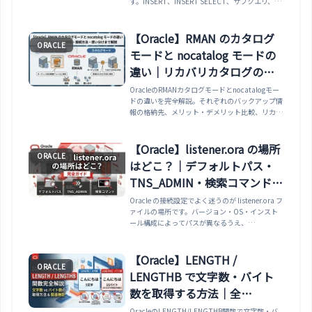
す。INSERT、INSERT SELECT、サブクエリ、IN
句で最初に見る箇所と修正例を整理します。
【Oracle】RMAN のカタログ
ORACLE
モードと nocatalog モードの
違い｜リカバリカタログの構
築・接続方法・使い分けまで
OracleのRMANカタログモードとnocatalogモー
ドの違いを完全解説。それぞれのバックアップ情
解説
報の格納先、メリット・デメリット比較、リカバ
リカタログDBの構築手順、RMAN接続コマンド、
カタログへのDB登録、仮想プライベートカタロ
グ、nocatalogで十分なケースとカタログが必要
【Oracle】listener.ora の場所
ORACLE
なケースの判断基準まで網羅。
はどこ？｜デフォルトパス・
TNS_ADMIN・検索コマンド完
全ガイド
Oracle の接続設定でよく迷うのが listener.ora フ
ァイルの場所です。バージョン・OS・インスト
ール構成によってパスが異なるうえ、
TNS_ADMIN 環境変数で上書きされていることも
あります。本記事では listener.o...
【Oracle】LENGTH /
ORACLE
LENGTHB で文字数・バイト
数を取得する方法｜全
LENGTH関数・VARCHAR2
OracleのLENGTH/LENGTHB関数で文字数・バ