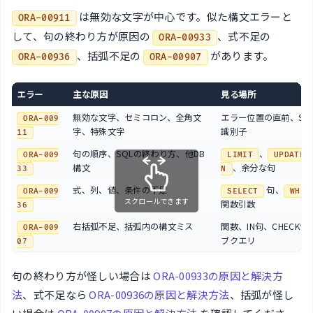
は無効な文字が中心です。似た構文エラーと
ORA-00911
して、句の終わり方が原因の
、式不足の
ORA-00933
、括弧不足の
があります。
ORA-00936
ORA-00907
エラー
主な原因
見る場所
無効な文字、セミコロン、全角文
エラー位置の直前、SQ
ORA-009
字、特殊文字
識別子
11
句の順序、SQLの終わり方、他DB
、
ORA-009
LIMIT
UPDATE 
構文
、余分な句
33
N
式、列、値、条件の不足
句、
ORA-009
SELECT
WHER
スクロールできます
関数引数
36
右括弧不足、括弧内の構文ミス
関数、IN句、CHECK
ORA-009
ブクエリ
07
句の終わり方が怪しい場合は
ORA-00933の原因と解決方
法
、式不足なら
ORA-00936の原因と解決方法
、括弧が怪し