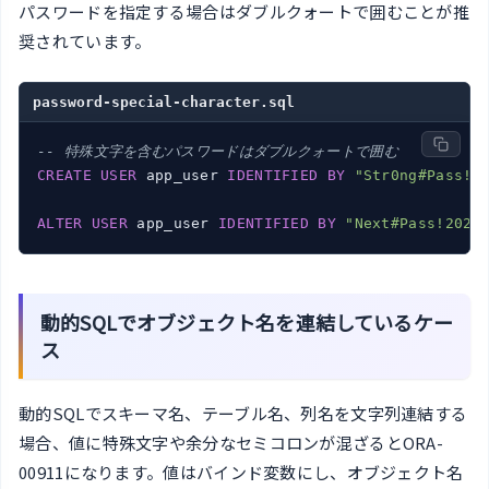
パスワードを指定する場合はダブルクォートで囲むことが推
奨されています。
password-special-character.sql
-- 特殊文字を含むパスワードはダブルクォートで囲む
CREATE
USER
 app_user 
IDENTIFIED
BY
"Str0ng#Pass!2
ALTER
USER
 app_user 
IDENTIFIED
BY
"Next#Pass!2026
動的SQLでオブジェクト名を連結しているケー
ス
動的SQLでスキーマ名、テーブル名、列名を文字列連結する
場合、値に特殊文字や余分なセミコロンが混ざるとORA-
00911になります。値はバインド変数にし、オブジェクト名