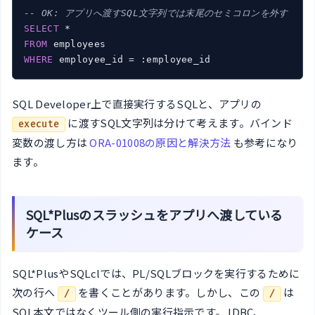
-- OK: アプリへ渡すSQL文字列では末尾のセミコロンを外す
SELECT
FROM
WHERE
 employee_id = :employee_id
SQL Developer上で直接実行するSQLと、アプリの
に渡すSQL文字列は分けて考えます。バインド
execute
変数の渡し方は
ORA-01008の原因と解決方法
も参考になり
ます。
SQL*Plusのスラッシュをアプリへ渡している
ケース
SQL*PlusやSQLclでは、PL/SQLブロックを実行するために
次の行へ
を書くことがあります。しかし、この
は
/
/
SQL本文ではなくツール側の実行指示です。JDBC、