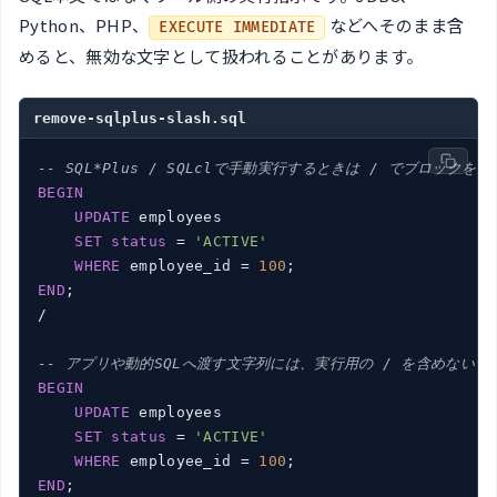
Python、PHP、
などへそのまま含
EXECUTE IMMEDIATE
めると、無効な文字として扱われることがあります。
remove-sqlplus-slash.sql
-- SQL*Plus / SQLclで手動実行するときは / でブロックを
BEGIN
UPDATE
 employees

SET
status
 = 
'ACTIVE'
WHERE
 employee_id = 
100
END
;

/

-- アプリや動的SQLへ渡す文字列には、実行用の / を含めない
BEGIN
UPDATE
 employees

SET
status
 = 
'ACTIVE'
WHERE
 employee_id = 
100
END
;