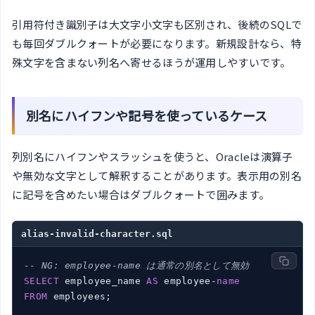
引用符付き識別子は大文字小文字も区別され、後続のSQLで
も毎回ダブルクォートが必要になります。新規設計なら、特
殊文字を含まない列名へ寄せるほうが運用しやすいです。
別名にハイフンや記号を使っているケース
列別名にハイフンやスラッシュを使うと、Oracleは演算子
や無効な文字として解釈することがあります。表示用の別名
に記号を含めたい場合はダブルクォートで囲みます。
alias-invalid-character.sql
-- NG: employee-name は通常の別名として無効
SELECT
 employee_name 
AS
 employee-
name
FROM
 employees;
