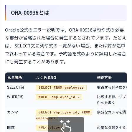
ORA-00936とは
Oracle公式のエラー説明では、ORA-00936は句や式の必要
な部分が省略された場合に発生するとされています。たとえ
ば、SELECT文に列や式の一覧がない場合、または式が途中
で終わっている場合です。予約語を式のように誤用した場合
にも発生することがあります。
見る場所
よくあるNG
修正方針
SELECT句
取得する列や式を書
SELECT FROM employees
WHERE句
比較する値、サブク
WHERE employee_id =
件式を書く
カンマ
余分なカンマを消す
SELECT employee_id, FROM 
employees
関数
必要な引数をそろえ
NVL(salary)