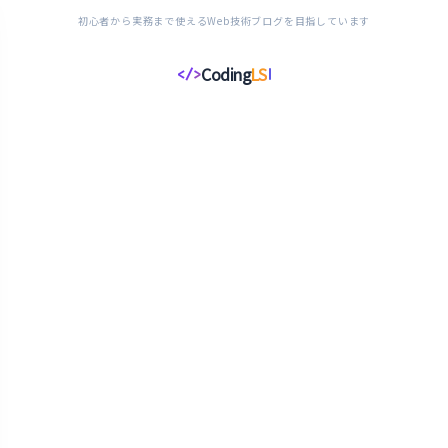
初心者から実務まで使えるWeb技術ブログを目指しています
Coding
LS
</>
コ
ー
デ
ィ
ン
グ
ラ
イ
フ
ス
タ
イ
ル