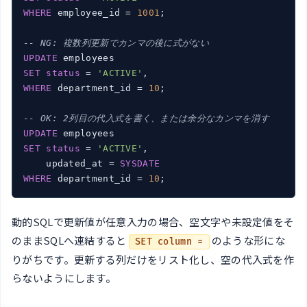
WHERE
 employee_id = 
1001
;

-- NG: 複数列更新でカンマの後に式がない
UPDATE
SET
status
 = 
'ACTIVE'
WHERE
 department_id = 
10
;

-- OK: 2列目の代入式を書く、または余分なカンマを消す
UPDATE
SET
status
 = 
'ACTIVE'
,

    updated_at = 
SYSDATE
WHERE
 department_id = 
10
;
動的SQLで更新値が任意入力の場合、空文字や未設定値をそ
のままSQLへ連結すると
のような形にな
SET column =
りがちです。更新する列だけをリスト化し、空の代入式を作
らないようにします。