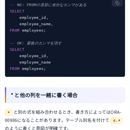
-- NG: FROMの直前に余分なカンマがある
SELECT
    employee_id,

FROM
 employees;

-- OK: 最後のカンマを消す
SELECT
    employee_id,

FROM
 employees;
* と他の列を一緒に書く場合
と別の式を組み合わせるとき、書き方によってはORA-
*
00936になることがあります。テーブル別名を付けて
e.*
のように書くと意図が明確です。