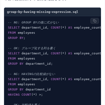
group-by-having-missing-expression.sql
-- NG: GROUP BYの後に式がない
SELECT
 department_id, 
COUNT
(*) 
AS
FROM
GROUP
BY
;

-- OK: グループ化する列を書く
SELECT
 department_id, 
COUNT
(*) 
AS
FROM
GROUP
BY
 department_id;

-- NG: HAVINGの比較値がない
SELECT
 department_id, 
COUNT
(*) 
AS
FROM
GROUP
BY
HAVING
COUNT
(*) >;

-- OK: 比較値を書く