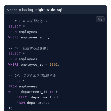
where-missing-right-side.sql
-- NG: = の右辺がない
SELECT
FROM
WHERE
 employee_id =;

-- OK: 比較する値を書く
SELECT
FROM
WHERE
 employee_id = 
1001
;

-- OK: サブクエリで比較する
SELECT
FROM
WHERE
 department_id 
IN
 (

SELECT
 department_id

FROM
 departments

);