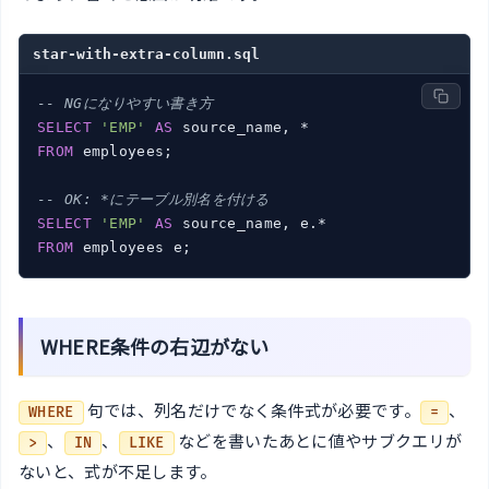
star-with-extra-column.sql
-- NGになりやすい書き方
SELECT
'EMP'
AS
FROM
 employees;

-- OK: *にテーブル別名を付ける
SELECT
'EMP'
AS
FROM
 employees e;
WHERE条件の右辺がない
句では、列名だけでなく条件式が必要です。
、
WHERE
=
、
、
などを書いたあとに値やサブクエリが
>
IN
LIKE
ないと、式が不足します。