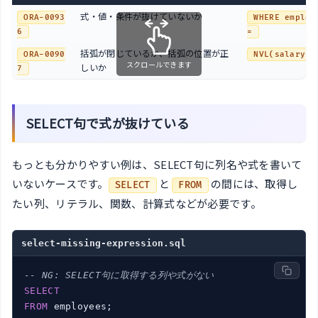
式・値・条件が抜けていないか
ORA-0093
WHERE employe
6
=
括弧が閉じているか、括弧の位置が正
ORA-0090
NVL(salary, 
スクロールできます
しいか
7
SELECT句で式が抜けている
もっとも分かりやすい例は、SELECT句に列名や式を書いて
いないケースです。
と
の間には、取得し
SELECT
FROM
たい列、リテラル、関数、計算式などが必要です。
select-missing-expression.sql
-- NG: SELECT句に取得する列や式がない
SELECT
FROM
 employees;
