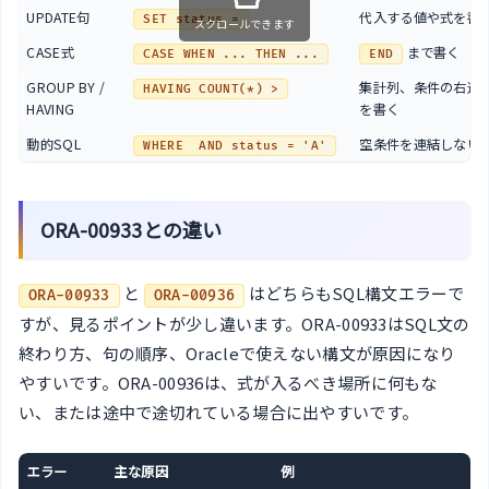
UPDATE句
代入する値や式を書
SET status =
スクロールできます
CASE式
まで書く
CASE WHEN ... THEN ...
END
GROUP BY /
集計列、条件の右辺
HAVING COUNT(*) >
HAVING
を書く
動的SQL
空条件を連結しない
WHERE  AND status = 'A'
ORA-00933との違い
と
はどちらもSQL構文エラーで
ORA-00933
ORA-00936
すが、見るポイントが少し違います。ORA-00933はSQL文の
終わり方、句の順序、Oracleで使えない構文が原因になり
やすいです。ORA-00936は、式が入るべき場所に何もな
い、または途中で途切れている場合に出やすいです。
エラー
主な原因
例