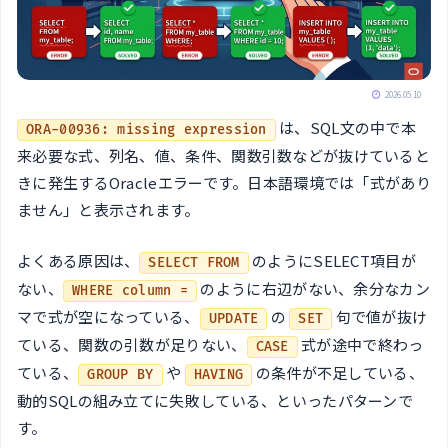
2026.05.10
は、SQL文の中で本
ORA-00936: missing expression
来必要な式、列名、値、条件、関数引数などが抜けていると
きに発生するOracleエラーです。日本語環境では「式があり
ません」と表示されます。
よくある原因は、
のようにSELECT項目が
SELECT FROM
ない、
のように右辺がない、余分なカン
WHERE column =
マで式が空になっている、
の
句で値が抜け
UPDATE
SET
ている、関数の引数が足りない、
式が途中で終わっ
CASE
ている、
や
の条件が不足している、
GROUP BY
HAVING
動的SQLの組み立てに失敗している、といったパターンで
す。