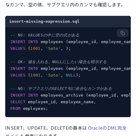
なカンマ、空の値、サブクエリ内のカンマも確認します。
insert-missing-expression.sql
-- NG: VALUESの中に空の式がある
INSERT
INTO
VALUES
 (
1001
, 
'Sato'
, );

-- OK: 値を入れる。NULLにしたい場合も明示する
INSERT
INTO
VALUES
 (
1001
, 
'Sato'
, 
NULL
);

-- NG: サブクエリのSELECT句に余分なカンマがある
INSERT
INTO
SELECT
FROM
 employees;
INSERT、UPDATE、DELETEの基本は
OracleのDML完全
ガイド
も参考になります。