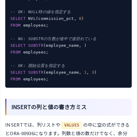
-- OK: NULL時の値を指定する
SELECT
 NVL(commission_pct, 
0
FROM
 employees;

-- NG: SUBSTRの引数が途中で途切れている
SELECT
SUBSTR
FROM
 employees;

-- OK: 開始位置を指定する
SELECT
SUBSTR
(employee_name, 
1
, 
3
FROM
 employees;
INSERTの列と値の書き方ミス
INSERTでは、列リストや
の中に空の式ができる
VALUES
とORA-00936になります。列数と値の数だけでなく、余分