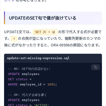
UPDATEのSET句で値が抜けている
UPDATE文では、
の形で代入する式が必要で
SET 列 = 値
す。
の右側が空になっていたり、複数列更新のカンマの
=
後に式がなかったりすると、ORA-00936の原因になります。
update-set-missing-expression.sql
-- NG: SET句の右辺がない
UPDATE
SET
status
WHERE
 employee_id = 
1001
;

-- OK: 代入する値を書く
UPDATE
SET
status
 = 
'ACTIVE'