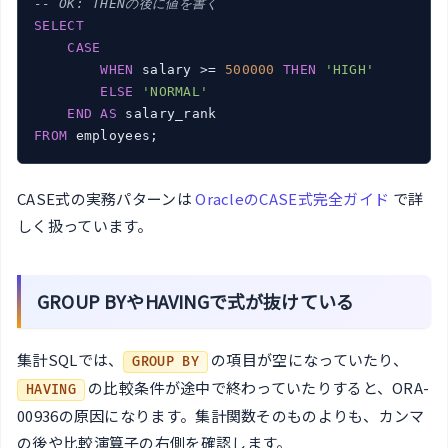
-- OK: THENの後に値を書く
SELECT
CASE
WHEN
 salary >= 
500000
THEN
'HIGH'
ELSE
'NORMAL'
END
AS
FROM
 employees;
CASE式の実務パターンは
OracleのCASE式完全ガイド
で詳
しく扱っています。
GROUP BYやHAVINGで式が抜けている
集計SQLでは、
の項目が空になっていたり、
GROUP BY
の比較条件が途中で終わっていたりすると、ORA-
HAVING
00936の原因になります。集計関数そのものよりも、カンマ
の後や比較演算子の右側を確認します。