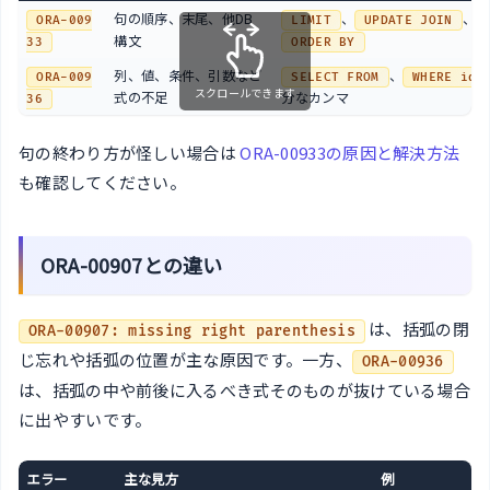
句の順序、末尾、他DB
、
、不
ORA-009
LIMIT
UPDATE JOIN
構文
33
ORDER BY
列、値、条件、引数など
、
ORA-009
SELECT FROM
WHERE id 
スクロールできます
式の不足
分なカンマ
36
句の終わり方が怪しい場合は
ORA-00933の原因と解決方法
も確認してください。
ORA-00907との違い
は、括弧の閉
ORA-00907: missing right parenthesis
じ忘れや括弧の位置が主な原因です。一方、
ORA-00936
は、括弧の中や前後に入るべき式そのものが抜けている場合
に出やすいです。
エラー
主な見方
例