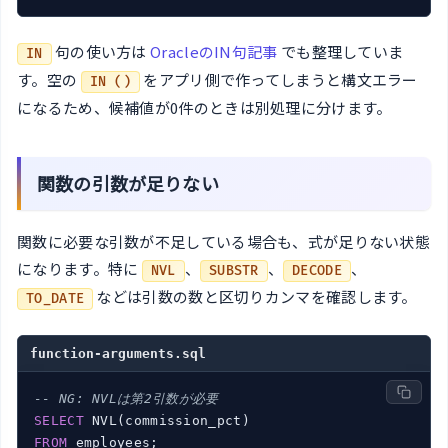
句の使い方は
OracleのIN句記事
でも整理していま
IN
す。空の
をアプリ側で作ってしまうと構文エラー
IN ()
になるため、候補値が0件のときは別処理に分けます。
関数の引数が足りない
関数に必要な引数が不足している場合も、式が足りない状態
になります。特に
、
、
、
NVL
SUBSTR
DECODE
などは引数の数と区切りカンマを確認します。
TO_DATE
function-arguments.sql
-- NG: NVLは第2引数が必要
SELECT
FROM
 employees;
