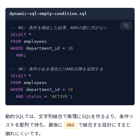
dynamic-sql-empty-condition.sql
-- NG: 条件を連結した結果、ANDの後に式がない
SELECT
FROM
WHERE
 department_id = 
10
AND
;

-- OK: 条件がある場合だけAND以降を追加する
SELECT
FROM
WHERE
 department_id = 
10
AND
status
 = 
'ACTIVE'
;
動的SQLでは、文字列結合で無理にSQLを作るより、条件リ
ストを配列で持ち、最後に
で結合する設計にすると
AND
崩れにくいです。