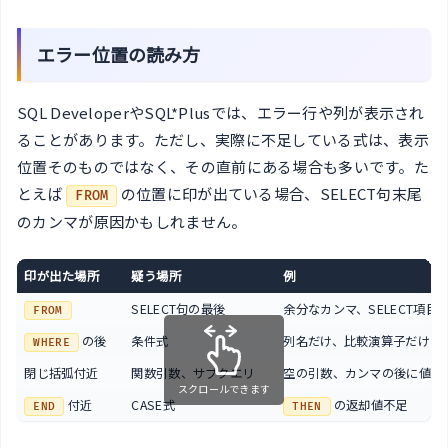
エラー位置の読み方
SQL DeveloperやSQL*Plusでは、エラー行や列が表示され
ることがあります。ただし、実際に不足している式は、表示
位置そのものではなく、その直前にある場合も多いです。た
とえば
の位置に印が出ている場合、SELECT句末尾
FROM
のカンマが原因かもしれません。
印が出た場所
疑う場所
例
SELECT句の最後
余分なカンマ、SELECT項目
FROM
の後
条件式
列名だけ、比較演算子だけ
WHERE
閉じ括弧付近
関数引数、サブクエリ
空の引数、カンマの後に値が
スクロールできます
付近
CASE式
の返却値不足
END
THEN