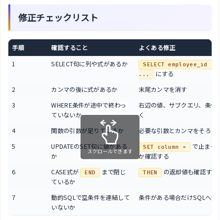
修正チェックリスト
手順
確認すること
よくある修正
1
SELECT句に列や式があるか
SELECT employee_id FRO
にする
...
2
カンマの後に式があるか
末尾カンマを消す
3
WHERE条件が途中で終わっ
右辺の値、サブクエリ、条件
ていないか
く
4
関数の引数が足りているか
必要な引数とカンマをそろえ
5
UPDATEのSET句に値がある
で止まっ
SET column =
スクロールできます
か
か確認する
6
CASE式が
まで閉じ
の返却値も確認する
END
THEN
ているか
7
動的SQLで空条件を連結して
条件がある場合だけSQLへ追
いないか