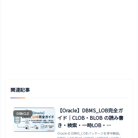
関連記事
【Oracle】DBMS_LOB完全ガ
ORACLE
イド｜CLOB・BLOB の読み書
き・検索・一時LOB・
VARCHAR2 との変換まで解説
Oracle の DBMS_LOB パッケージを完全解説。