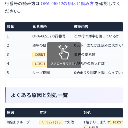
行番号の読み方は
ORA-06512の原因と読み方
を確認してく
ださい。
順番
見る場所
確認内容
1
ORA-06512の行番号
どの行で添字を使っているか
2
添字の値
0以下、または想定外に大きくな
3
現在の要素数
COUNT
4
VARRAYの最大件数
スクロールできます
LIMIT
5
ループ範囲
0始まりや固定上限になっていな
よくある原因と対処一覧
原因
症状
対処
0始まりループ
で失敗
1始まり、または
/
l_list(0)
FIRST
を使う