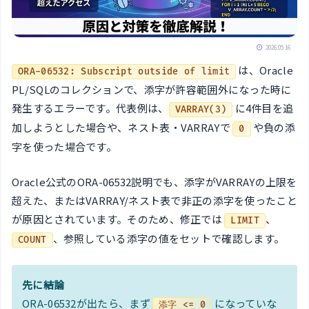
2026.05.16
は、Oracle
ORA-06532: Subscript outside of limit
PL/SQLのコレクションで、添字が許容範囲外になった時に
発生するエラーです。代表例は、
に4件目を追
VARRAY(3)
加しようとした場合や、ネスト表・VARRAYで
や負の添
0
字を使った場合です。
Oracle公式のORA-06532説明でも、添字がVARRAYの上限を
超えた、またはVARRAY/ネスト表で非正の添字を使ったこと
が原因とされています。そのため、修正では
、
LIMIT
、参照している添字の値をセットで確認します。
COUNT
先に結論
ORA-06532が出たら、まず
になっていな
添字 <= 0