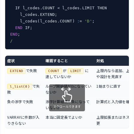
  IF l_codes.COUNT < l_codes.LIMIT THEN

    l_codes.EXTEND;

    l_codes(l_codes.COUNT) 
:
= 
'D'
;

END
END
/
症状
確認すること
対処
で失敗
が
に
上限内なら追加、上限
EXTEND
COUNT
LIMIT
達していないか
や設計を見直す
で失
ループ開始値が0になってい
1始まりに直す
l_list(0)
敗
ないか
負の添字で失敗
添字計算結果が負になって
計算式と入力値を確認
スクロールできます
いないか
VARRAYに件数が入
本当に固定長でよいか
上限拡張またはネスト
りきらない
更