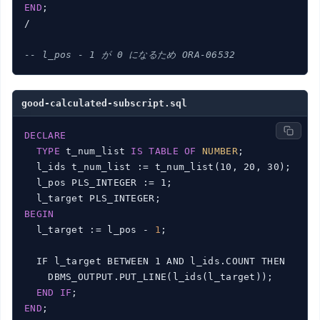
END
;

/

-- l_pos - 1 が 0 になるため ORA-06532
good-calculated-subscript.sql
DECLARE
TYPE
 t_num_list 
IS
TABLE
OF
NUMBER
;

  l_ids t_num_list := t_num_list(10, 20, 30);

  l_pos PLS_INTEGER := 1;

BEGIN
  l_target := l_pos - 
1
;

  IF l_target BETWEEN 1 AND l_ids.COUNT THEN

    DBMS_OUTPUT.PUT_LINE(l_ids(l_target));

END
IF
END
;
