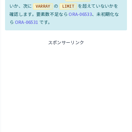
いか、次に
の
を超えていないかを
VARRAY
LIMIT
確認します。要素数不足なら
ORA-06533
、未初期化な
ら
ORA-06531
です。
スポンサーリンク