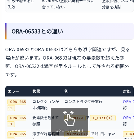
件数が増えると
VARRAYの上限が業務データに
上限拡張、ネスト表
失敗
合っていない
分割を検討
ORA-06533との違い
ORA-06532とORA-06533はどちらも添字関連ですが、見る
場所が違います。ORA-06533は現在の要素数を超えた参
照、ORA-06532は添字が型やルールとして許される範囲外
です。
エラー
状態
例
対処
コレクションが
コンストラクタ未実行
ORA-06
ORA-065
未初期化
認
31
要素数を超えて
で
ORA-06
ORA-065
COUNT=0
l_list(1)
参照
認
33
スクロールできます
添字が許容範囲
で4件目、また
ORA-065
VARRAY(3)
LIMIT