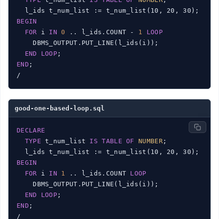
BEGIN
FOR
 i 
IN
0
 .. l_ids.COUNT - 
1
LOOP
    DBMS_OUTPUT.PUT_LINE(l_ids(i));

END
LOOP
END
;

/
good-one-based-loop.sql
DECLARE
TYPE
 t_num_list 
IS
TABLE
OF
NUMBER
;

BEGIN
FOR
 i 
IN
1
 .. l_ids.COUNT 
LOOP
    DBMS_OUTPUT.PUT_LINE(l_ids(i));

END
LOOP
END
;

/