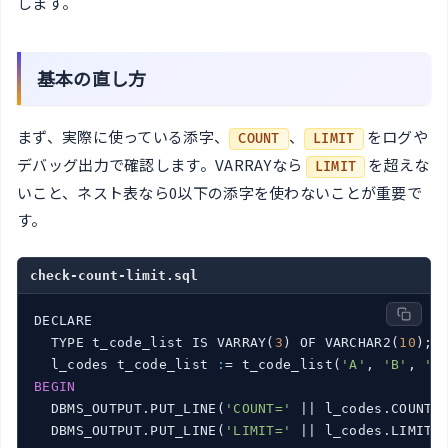
します。
基本の直し方
まず、実際に使っている添字、
、
をログや
COUNT
LIMIT
デバッグ出力で確認します。VARRAYなら
を超えな
LIMIT
いこと、ネスト表なら0以下の添字を使わないことが重要で
す。
check-count-limit.sql
DECLARE

  TYPE t_code_list IS VARRAY(
3
) OF VARCHAR2(
10
);

  l_codes t_code_list 
:
= t_code_list(
'A'
, 
'B'
, 
'C
BEGIN
  DBMS_OUTPUT.PUT_LINE(
'COUNT='
||
 l_codes.COUNT);
  DBMS_OUTPUT.PUT_LINE(
'LIMIT='
||
 l_codes.LIMIT);