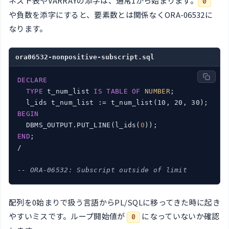
ネスト表やVARRAYの添字は、通常1から始まります。
0
や負数を添字にすると、要素数とは関係なくORA-06532に
なります。
ora06532-nonpositive-subscript.sql
DECLARE
TYPE
 t_num_list 
IS
TABLE
OF
NUMBER
;

BEGIN
  DBMS_OUTPUT.PUT_LINE(l_ids(
0
END
;

/

-- ORA-06532: Subscript outside of limit
配列を0始まりで扱う言語からPL/SQLに移ってきた時に起き
やすいミスです。ループ開始値が
になっていないか確認
0