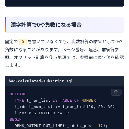
添字計算で0や負数になる場合
固定で
を書いていなくても、変数計算の結果として0や
0
負数になることがあります。ページ番号、連番、前後行参
照、オフセット計算を使う処理では、参照前に添字値を確認
します。
bad-calculated-subscript.sql
DECLARE
TYPE
 t_num_list 
IS
TABLE
OF
NUMBER
;

  l_ids t_num_list := t_num_list(10, 20, 30);

BEGIN
  DBMS_OUTPUT.PUT_LINE(l_ids(l_pos - 
1