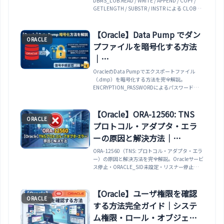
DBMS_LOB.READ / WRITE / APPEND / COPY /
GETLENGTH / SUBSTR / INSTR による CLOB・
BLOB 操作・一時 LOB（CREATETEMPORARY /
FREETEMPORARY）の使い方・EMPTY_CLOB() /
EMPTY_BLOB() による初期化・VARCHAR2 と
【Oracle】Data Pump でダン
ORACLE
CLOB の相互変換・大きな CLOB を分割して処理
プファイルを暗号化する方法
するパターンまで実例で解説します。
｜
ENCRYPTION_PASSWORD・
OracleのData Pumpでエクスポートファイル
（.dmp）を暗号化する方法を完全解説。
ENCRYPTION_ALGORITHM・
ENCRYPTION_PASSWORDによるパスワード暗号
TDE・復号手順まで解説
化、ENCRYPTIONの5モード
（ALL/DATA_ONLY/ENCRYPTED_COLUMNS_O
NLY/METADATA_ONLY/NONE）、
【Oracle】ORA-12560: TNS
ORACLE
ENCRYPTION_ALGORITHM（AES128/192/256
プロトコル・アダプタ・エラ
）、Oracle Wallet（TDE）との連携、impdpで
の復号手順、parfileでの安全なパスワード管理、
ーの原因と解決方法｜
ファイルレベル暗号化の限界とTDE比較まで網
Windows・Linux対応
ORA-12560（TNS: プロトコル・アダプタ・エラ
羅。
ー）の原因と解決方法を完全解説。Oracleサービ
ス停止・ORACLE_SID未設定・リスナー停止・
tnsnames.ora設定ミスなど6原因をWindows・
Linux別に対処法を紹介。
【Oracle】ユーザ権限を確認
ORACLE
する方法完全ガイド｜システ
ム権限・ロール・オブジェク