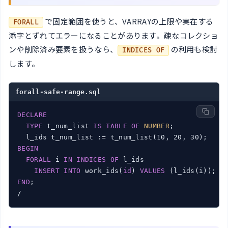
で固定範囲を使うと、VARRAYの上限や実在する
FORALL
添字とずれてエラーになることがあります。疎なコレクショ
ンや削除済み要素を扱うなら、
の利用も検討
INDICES OF
します。
forall-safe-range.sql
DECLARE
TYPE
 t_num_list 
IS
TABLE
OF
NUMBER
;

BEGIN
FORALL
 i 
IN
INDICES
OF
 l_ids

INSERT
INTO
 work_ids(
id
) 
VALUES
END
;

/