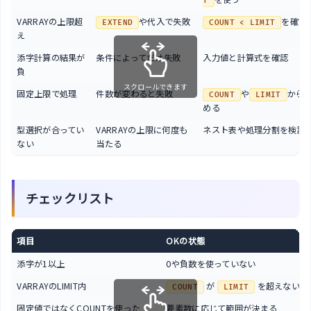
T
VARRAYの上限超
や代入で失敗
を確認
EXTEND
COUNT < LIMIT
え
添字計算の結果が
条件によってだけ失敗
入力値と計算式を確認
負
スクロールできます
固定上限で処理
件数が変わると失敗
や
から
COUNT
LIMIT
める
型選択が合ってい
VARRAYの上限に何度も
ネスト表や処理分割を検討
ない
当たる
チェックリスト
項目
OKの状態
添字が1以上
0や負数を使っていない
VARRAYのLIMIT内
が
を超えない
COUNT
LIMIT
固定値ではなくCOUNTを使った
要素数に応じて範囲が決まる