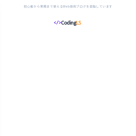
初心者から実務まで使えるWeb技術ブログを目指しています
Coding
LS
</>
コ
ー
デ
ィ
ン
グ
ラ
イ
フ
ス
タ
イ
ル