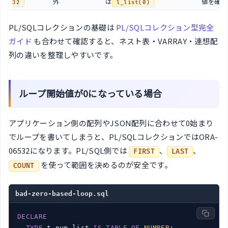
外
は
値を確認
32
l_list(0)
PL/SQLコレクションの基礎は
PL/SQLコレクション型完全
ガイド
も合わせて確認すると、ネスト表・VARRAY・連想配
列の違いを整理しやすいです。
ループ開始値が0になっている場合
アプリケーション側の配列やJSON配列に合わせて0始まり
でループを書いてしまうと、PL/SQLコレクションではORA-
06532になります。PL/SQL側では
、
、
FIRST
LAST
を使って範囲を決めるのが安全です。
COUNT
bad-zero-based-loop.sql
DECLARE
TYPE
 t_num_list 
IS
TABLE
OF
NUMBER
;
