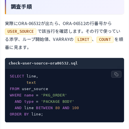
調査手順
実際にORA-06532が出たら、ORA-06512の行番号から
で該当行を確認します。その行で使ってい
USER_SOURCE
る添字、ループ開始値、VARRAYの
、
を順
LIMIT
COUNT
番に見ます。
check-user-source-ora06532.sql
SELECT
 line,

text
FROM
WHERE
name
 = 
'PKG_ORDER'
AND
type
 = 
'PACKAGE BODY'
AND
 line 
BETWEEN
80
AND
100
ORDER
BY
 line;