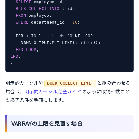
SELECT
 employee_id

BULK
COLLECT
INTO
 l_ids

FROM
 employees

WHERE
 department_id = 
10
;

  FOR i IN 1 .. l_ids.COUNT LOOP

    DBMS_OUTPUT.PUT_LINE(l_ids(i));

END
LOOP
END
;

/
明示的カーソルや
と組み合わせる
BULK COLLECT LIMIT
場合は、
明示的カーソル完全ガイド
のように取得件数ごと
の終了条件を明確にします。
VARRAYの上限を見直す場合