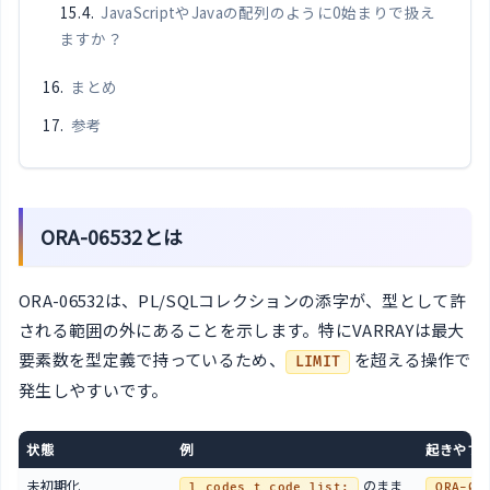
JavaScriptやJavaの配列のように0始まりで扱え
ますか？
まとめ
参考
ORA-06532とは
ORA-06532は、PL/SQLコレクションの添字が、型として許
される範囲の外にあることを示します。特にVARRAYは最大
要素数を型定義で持っているため、
を超える操作で
LIMIT
発生しやすいです。
状態
例
起きやす
未初期化
のまま
l_codes t_code_list;
ORA-06