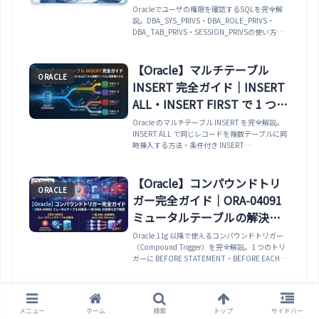
ト権限・スキーマ別・全SQL
Oracleでユーザの権限を確認するSQLを完全解
説。DBA_SYS_PRIVS・DBA_ROLE_PRIVS・
一覧
DBA_TAB_PRIVS・SESSION_PRIVSの使い方か
ら、一般ユーザが自分の権限を確認する方法、ロ
ール経由の権限展開、スキーマ全体の棚卸し用
UNIONクエリまで網羅。
【Oracle】マルチテーブル
ORACLE
INSERT 完全ガイド｜INSERT
ALL・INSERT FIRST で 1 つの
SELECT から複数テーブルに
Oracle のマルチテーブル INSERT を完全解説。
INSERT ALL で同じレコードを複数テーブルに同
同時挿入する
時挿入する方法・条件付き INSERT
ALL（WHEN〜THEN〜INTO）で条件に応じて挿
入先を振り分ける方法・INSERT FIRST で最初に
一致した条件のテーブルにのみ挿入する方法・
【Oracle】コンパウンドトリ
ORACLE
ETL でステージングテーブルからファクト・ディ
ガー完全ガイド｜ORA-04091
メンションテーブルに一括ロードするパターン・
INSERT ALL とシーケンスを組み合わせる際の注
ミュータルテーブルの解決・
意点・EXECUTE IMMEDIATE でのマルチテーブ
一括 DML の効率化まで解説
Oracle 11g 以降で使えるコンパウンドトリガー
ル INSERT の制限まで実例で解説します。
（Compound Trigger）を完全解説。1 つのトリ
ガーに BEFORE STATEMENT・BEFORE EACH
ROW・AFTER EACH ROW・AFTER STATEMENT
の4 つのタイミングポイントを定義できる仕組
み・ORA-04091 ミュータルテーブルエラーを解
決する AFTER EACH ROW + AFTER STATEMENT
メニュー
ホーム
検索
トップ
サイドバー
パターン・行単位ループを避けてパフォーマンス