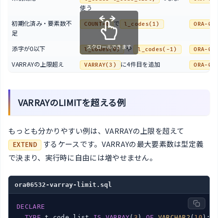
使う
初期化済み・要素数不
で
COUNT=0
l_codes(1)
ORA-06
足
スクロールできます
添字が0以下
や
l_codes(0)
l_codes(-1)
ORA-06
VARRAYの上限超え
に4件目を追加
VARRAY(3)
ORA-06
VARRAYのLIMITを超える例
もっとも分かりやすい例は、VARRAYの上限を超えて
するケースです。VARRAYの最大要素数は型定義
EXTEND
で決まり、実行時に自由には増やせません。
ora06532-varray-limit.sql
DECLARE
TYPE
 t_code_list 
IS
VARRAY
(
3
) 
OF
VARCHAR2
(
10
);
