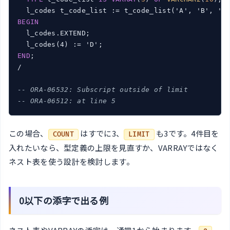
BEGIN
  l_codes.EXTEND;

END
;

/

-- ORA-06532: Subscript outside of limit
-- ORA-06512: at line 5
この場合、
はすでに3、
も3です。4件目を
COUNT
LIMIT
入れたいなら、型定義の上限を見直すか、VARRAYではなく
ネスト表を使う設計を検討します。
0以下の添字で出る例