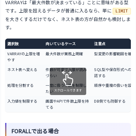
VARRAYは「最大件数が決まっている」ことに意味がある型
です。上限を超えるデータが普通に入るなら、単に
LIMIT
を大きくするだけでなく、ネスト表の方が自然かも検討しま
す。
選択肢
向いているケース
注意点
VARRAYの上限を増
最大件数が業務上明確
型変更の影響範囲を確認
やす
ネスト表へ変える
件数が可変で上限が読み
SQL型や保存形式への
づらい
認する
処理を分割する
一度に扱う件数を制限し
順序や重複の扱いを設計
スクロールできます
たい
入力値を制限する
画面やAPIで件数上限を持
DB側でも防御する
てる
FORALLで出る場合