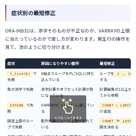
症状別の最短修正
ORA-06532は、添字そのものが不正なのか、VARRAYの上限
に当たっているのかで直し方が変わります。発生行の操作を
見て、次のように切り分けます。
症状
原因になりやすい箇所
最短修正
で
0始まりループをPL/SQLに持ち
ループを
l_list(0)
1 .. COU
失敗
込んでいる
する
負の添字で失敗
添字計算やオフセット計算が負
計算結果が1以上かを
になっている
てから参照
で失
VARRAYが
に達してい
EXTEND
LIMIT
COUNT < LIMIT
敗
る
け追加
スクロールできます
固定上限のルー
配列件数とループ上限がずれて
や
COUNT
LAST
プで失敗
いる
囲を決める