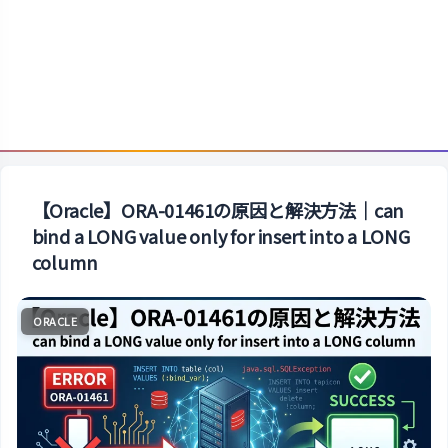
【Oracle】ORA-01461の原因と解決方法｜can
bind a LONG value only for insert into a LONG
column
ORACLE