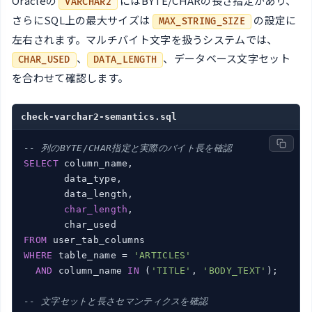
Oracleの
にはBYTE/CHARの長さ指定があり、
VARCHAR2
さらにSQL上の最大サイズは
の設定に
MAX_STRING_SIZE
左右されます。マルチバイト文字を扱うシステムでは、
、
、データベース文字セット
CHAR_USED
DATA_LENGTH
を合わせて確認します。
check-varchar2-semantics.sql
-- 列のBYTE/CHAR指定と実際のバイト長を確認
SELECT
 column_name,

       data_type,

       data_length,

char_length
,

FROM
WHERE
 table_name = 
'ARTICLES'
AND
 column_name 
IN
 (
'TITLE'
, 
'BODY_TEXT'
);

-- 文字セットと長さセマンティクスを確認