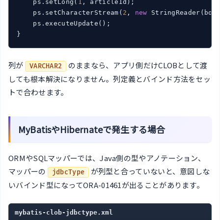
    ps.setLong(
1
, articleId);

    ps.setCharacterStream(
2
, 
new
 StringReader(body
    ps.executeUpdate();

}
列が
のままなら、アプリ側だけCLOBとして渡
VARCHAR2
しても根本解決になりません。列定義とバインド方法をセッ
トで合わせます。
MyBatisやHibernateで発生する場合
ORMやSQLマッパーでは、Java側の型やアノテーション、
マッパーの
が列型と合っていないと、意図しな
jdbcType
いバインド型になってORA-01461が出ることがあります。
mybatis-clob-jdbctype.xml