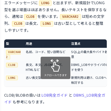
エラーメッセージに
と出ますが、新規設計でLONG
LONG
型を選ぶ場面はほぼありません。長いテキストを保存するな
ら、通常は
を使います。
は短めの文字
CLOB
VARCHAR2
列、
は長文、
は古い型として考えると整理
CLOB
LONG
しやすいです。
型
用途
注意点
名前、コード、短い説明など
SQL上の最大長やバイト数
VARCHAR
意
2
長文、本文、JSON、ログ、
DBMS_LOBやドライバのL
CLOB
HTMLなど
ドを使う
スクロールできます
古い長文型
新規利用は避け、CLOBへの
LONG
検討する
CLOB/BLOBの扱いは
LOB完全ガイド
と
DBMS_LOB完全ガ
イド
も参考になります。