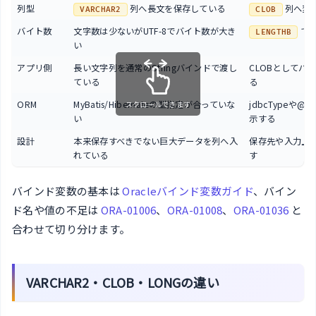
列型
列へ長文を保存している
列へ変
VARCHAR2
CLOB
バイト数
文字数は少ないがUTF-8でバイト数が大き
で
LENGTHB
い
アプリ側
長い文字列を通常のStringバインドで渡し
CLOBとしてバ
ている
る
ORM
MyBatis/Hibernateの型指定が合っていな
jdbcTypeや@L
スクロールできます
い
示する
設計
本来保存すべきでない巨大データを列へ入
保存先や入力上
れている
す
バインド変数の基本は
Oracleバインド変数ガイド
、バイン
ド名や値の不足は
ORA-01006
、
ORA-01008
、
ORA-01036
と
合わせて切り分けます。
VARCHAR2・CLOB・LONGの違い