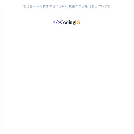
初心者から実務まで使えるWeb技術ブログを目指しています
Coding
LS
</>
コ
ー
デ
ィ
ン
グ
ラ
イ
フ
ス
タ
イ
ル