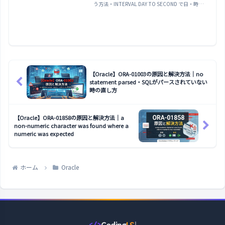
う方法・INTERVAL DAY TO SECOND で日・時・
分・秒（マイクロ秒まで）の期間を扱う方法・
NUMTOYMINTERVAL / NUMTODSINTERVAL で
数値を INTERVAL に変換する方法・DATE /
TIMESTAMP と INTERVAL の四則演算・
EXTRACT で INTERVAL から特定の要素を取り出
す方法・勤怠管理・SLA 計算・期限管理などの実
務ユースケースまで実例で解説します。
【Oracle】ORA-01003の原因と解決方法｜no
statement parsed・SQLがパースされていない
時の直し方
【Oracle】ORA-01858の原因と解決方法｜a
non-numeric character was found where a
numeric was expected
ホーム
Oracle
Coding
LS
</>