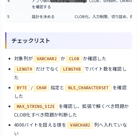
4
アプリ側のバインド型
String、CLOB、Stream、ORMの
を確認する
5
設計を決める
CLOB化、入力制限、切り詰め、保
チェックリスト
対象列が
か
か確認した
VARCHAR2
CLOB
だけでなく
でバイト数を確認し
LENGTH
LENGTHB
た
/
指定と
を確認
BYTE
CHAR
NLS_CHARACTERSET
した
を確認し、拡張で解くべき問題か
MAX_STRING_SIZE
CLOB化すべき問題か判断した
4000バイトを超える値を
列へ入れていな
VARCHAR2
い