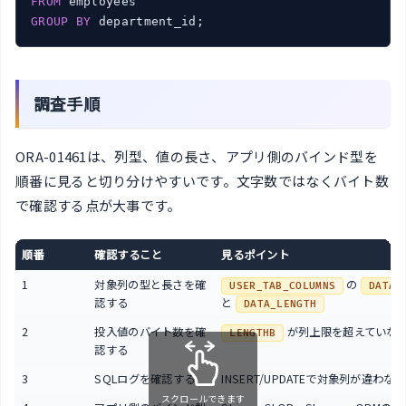
FROM
GROUP
BY
 department_id;
調査手順
ORA-01461は、列型、値の長さ、アプリ側のバインド型を
順番に見ると切り分けやすいです。文字数ではなくバイト数
で確認する点が大事です。
順番
確認すること
見るポイント
1
対象列の型と長さを確
の
USER_TAB_COLUMNS
DATA_
認する
と
DATA_LENGTH
2
投入値のバイト数を確
が列上限を超えていな
LENGTHB
認する
3
SQLログを確認する
INSERT/UPDATEで対象列が違わな
スクロールできます