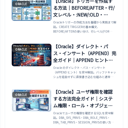
【Oracle】トリガーを作成す
ORACLE
る方法｜BEFORE/AFTER・行/
文レベル・:NEW/:OLD・
INSTEAD OF・有効化/無効化
Oracleトリガーの作成方法を基礎から実践まで解
説。CREATE TRIGGERの基本構文、
まで解説
BEFORE/AFTERの使い分け、行レベル(FOR
EACH ROW)/文レベルの違い、:NEW/:OLDの
INSERT/UPDATE/DELETE別動作表、INSTEAD
OFトリガー、有効化/無効化/削除の管理方法、
【Oracle】ダイレクト・パ
ORACLE
監査ログ・自動タイムスタンプ・データ検証の実
ス・インサート（APPEND）完
務パターンまで網羅。
全ガイド｜APPEND ヒント・
NOLOGGING・大量データの
Oracle のダイレクト・パス・インサート
（APPEND ヒント）を完全解説。バッファキャッ
高速 INSERT・CTAS まで解説
シュを経由せずに直接書き込む仕組みと通常
INSERT との違い・/*+ APPEND */ ヒントで
INSERT ... SELECT を高速化する方法・
NOLOGGING でREDO ログ生成を最小化してス
【Oracle】ユーザ権限を確認
ORACLE
ループットを向上させる方法・CREATE TABLE
する方法完全ガイド｜システ
AS SELECT（CTAS）での NOLOGGING の使い
方・ダイレクト・パス・インサート後の制約（コ
ム権限・ロール・オブジェク
ミット前の SELECT が無効になる）まで実例で
ト権限・スキーマ別・全SQL
Oracleでユーザの権限を確認するSQLを完全解
解説します。
説。DBA_SYS_PRIVS・DBA_ROLE_PRIVS・
一覧
DBA_TAB_PRIVS・SESSION_PRIVSの使い方か
ら、一般ユーザが自分の権限を確認する方法、ロ