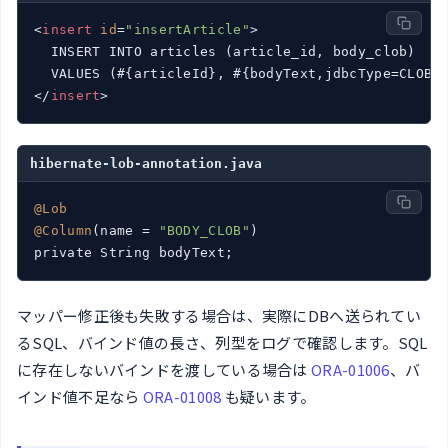
<
insert
id
=
"insertArticle"
>
  INSERT INTO articles (article_id, body_clob)

</
insert
>
hibernate-lob-annotation.java
@Lob
@Column
(name = 
"BODY_CLOB"
)

private String bodyText;
マッパー修正後も失敗する場合は、実際にDBへ送られてい
るSQL、バインド値の長さ、列型をログで確認します。SQL
に存在しないバインドを渡している場合は
ORA-01006
、バ
インド値不足なら
ORA-01008
も疑います。