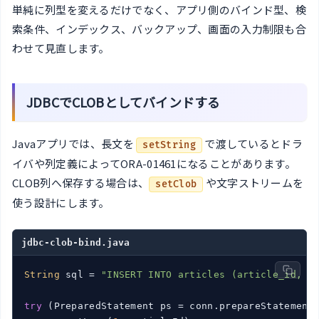
単純に列型を変えるだけでなく、アプリ側のバインド型、検
索条件、インデックス、バックアップ、画面の入力制限も合
わせて見直します。
JDBCでCLOBとしてバインドする
Javaアプリでは、長文を
で渡しているとドラ
setString
イバや列定義によってORA-01461になることがあります。
CLOB列へ保存する場合は、
や文字ストリームを
setClob
使う設計にします。
jdbc-clob-bind.java
String
 sql = 
"INSERT INTO articles (article_id, b
try
 (PreparedStatement ps = conn.prepareStatement(