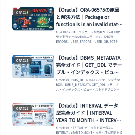
ール経由の権限展開、スキーマ全体の棚卸し用
UNIONクエリまで網羅。
【Oracle】ORA-06575の原因
ORACLE
と解決方法｜Package or
function is in an invalid state
の直し方
ORA-06575は、パッケージや関数がINVALID状
態で実行できない時のエラーです。SHOW
ERRORS、USER_ERRORS、USER_OBJECTS、
再コンパイル、他スキーマ権限を実例で整理しま
す。
【Oracle】DBMS_METADATA
ORACLE
完全ガイド｜GET_DDL でテー
ブル・インデックス・ビュ
ー・プロシージャの DDL を取
Oracle の DBMS_METADATA パッケージを完全
解説。DBMS_METADATA.GET_DDL でテーブ
得する方法まで解説
ル・インデックス・ビュー・ストアドプロシージ
ャ・権限などの DDL を取得する方法・
GET_DEPENDENT_DDL で依存オブジェクト
（トリガー・権限）を取得する方法・
【Oracle】INTERVAL データ
ORACLE
SET_TRANSFORM_PARAM でセミコロン付加・
型完全ガイド｜INTERVAL
表領域情報の制御・複数オブジェクトを一括取得
する OPEN/FETCH/CLOSE スタイルまで実例で
YEAR TO MONTH・INTERVAL
解説します。
DAY TO SECOND による期間
Oracle の INTERVAL データ型を完全解説。
INTERVAL YEAR TO MONTH で年・月の期間を扱
計算まで解説