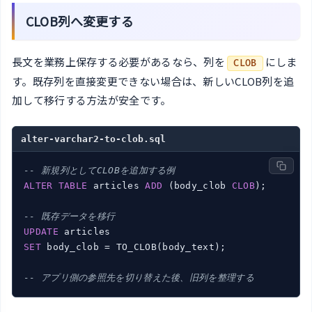
CLOB列へ変更する
長文を業務上保存する必要があるなら、列を
にしま
CLOB
す。既存列を直接変更できない場合は、新しいCLOB列を追
加して移行する方法が安全です。
alter-varchar2-to-clob.sql
-- 新規列としてCLOBを追加する例
ALTER
TABLE
 articles 
ADD
 (body_clob 
CLOB
);

-- 既存データを移行
UPDATE
SET
 body_clob = TO_CLOB(body_text);

-- アプリ側の参照先を切り替えた後、旧列を整理する