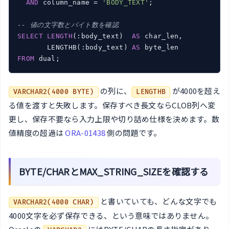
AND
 column_name = 
'BODY_TEXT'
;

-- 値の文字数とバイト数を確認
SELECT
LENGTH
(:body_text)  
AS
 char_len,

       LENGTHB(:body_text) 
AS
FROM
 dual;
の列に、
が4000を超え
VARCHAR2(4000 BYTE)
LENGTHB
る値を渡すと失敗します。保存すべき長文ならCLOB列へ変
更し、保存不要なら入力上限や切り詰め仕様を決めます。数
値精度の超過は
ORA-01438
側の問題です。
BYTE/CHARとMAX_STRING_SIZEを確認する
と書いていても、どんな文字でも
VARCHAR2(4000 CHAR)
4000文字を必ず保存できる、という意味ではありません。