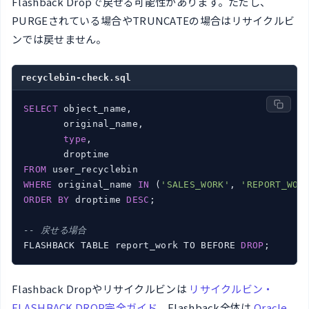
Flashback Dropで戻せる可能性があります。ただし、
PURGEされている場合やTRUNCATEの場合はリサイクルビ
ンでは戻せません。
recyclebin-check.sql
SELECT
 object_name,

       original_name,

type
,

FROM
WHERE
 original_name 
IN
 (
'SALES_WORK'
, 
'REPORT_WOR
ORDER
BY
 droptime 
DESC
;

-- 戻せる場合
FLASHBACK TABLE report_work TO BEFORE 
DROP
;
Flashback Dropやリサイクルビンは
リサイクルビン・
FLASHBACK DROP完全ガイド
、Flashback全体は
Oracle