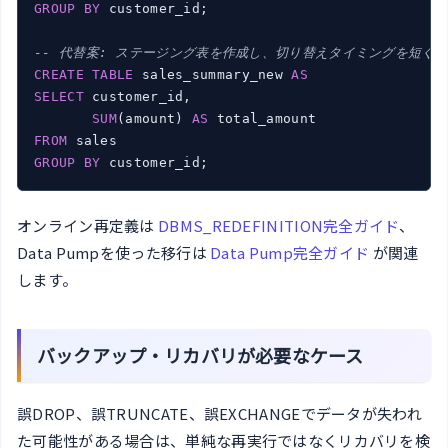
GROUP
BY
 customer_id;

-- 代替案: ステージング表を作成し、切り替えタイミングを短く
CREATE
TABLE
 sales_summary_new 
AS
SELECT
 customer_id,

SUM
(amount) 
AS
FROM
GROUP
BY
 customer_id;
オンライン再定義は
DBMS_REDEFINITION完全ガイド
、
Data Pumpを使った移行は
Data Pump完全ガイド
が関連
します。
バックアップ・リカバリが必要なケース
誤DROP、誤TRUNCATE、誤EXCHANGEでデータが失われ
た可能性がある場合は、単純な再実行ではなくリカバリを検