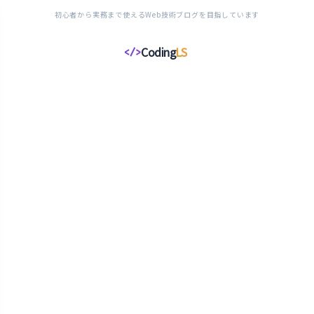
初心者から実務まで使えるWeb技術ブログを目指しています
Coding
LS
</>
コ
ー
デ
ィ
ン
グ
ラ
イ
フ
ス
タ
イ
ル