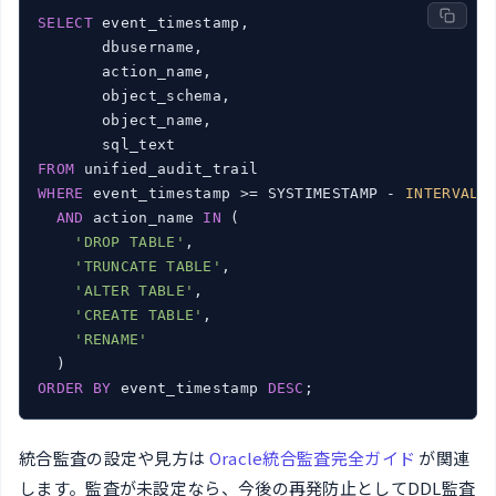
SELECT
 event_timestamp,

       dbusername,

       action_name,

       object_schema,

       object_name,

FROM
WHERE
 event_timestamp >= SYSTIMESTAMP - 
INTERVAL
AND
 action_name 
IN
 (

'DROP TABLE'
,

'TRUNCATE TABLE'
,

'ALTER TABLE'
,

'CREATE TABLE'
,

'RENAME'
ORDER
BY
 event_timestamp 
DESC
;
統合監査の設定や見方は
Oracle統合監査完全ガイド
が関連
します。監査が未設定なら、今後の再発防止としてDDL監査