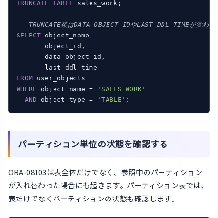
TRUNCATE
TABLE
 sales_work;

-- TRUNCATE後はDATA_OBJECT_IDやLAST_DDL_TIMEが変
SELECT
 object_name,

       object_id,

       data_object_id,

FROM
WHERE
 object_name = 
'SALES_WORK'
AND
 object_type = 
'TABLE'
;
パーティション単位の状態を確認する
ORA-08103は表全体だけでなく、参照中のパーティション
が入れ替わった場合にも起きます。パーティション表では、
表だけでなくパーティションの状態も確認します。