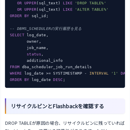
OR
UPPER
(sql_text) 
LIKE
'DROP TABLE%'
OR
UPPER
(sql_text) 
LIKE
'ALTER TABLE%'
ORDER
BY
 sql_id;

-- DBMS_SCHEDULERの実行履歴を見る
SELECT
 log_date,

       owner,

       job_name,

status
,

FROM
WHERE
 log_date >= SYSTIMESTAMP - 
INTERVAL
'1'
DAY
ORDER
BY
 log_date 
DESC
;
リサイクルビンとFlashbackを確認する
DROP TABLEが原因の場合、リサイクルビンに残っていれば