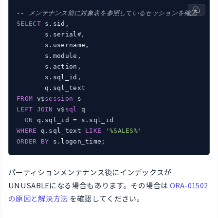
-- メンテナンス前に対象表を参照しているセッションを確認
SELECT
 s.sid,

       s.serial
#,
       s.username,

       s.module,

       s.action,

       s.sql_id,

FROM
 v$
session
LEFT
JOIN
 v$
sql
 q

ON
WHERE
 q.sql_text 
LIKE
'%SALES%'
ORDER
BY
 s.logon_time;
パーティションメンテナンス後にインデックスが
UNUSABLEになる場合もあります。その場合は
ORA-01502
の原因と解決方法
を確認してください。