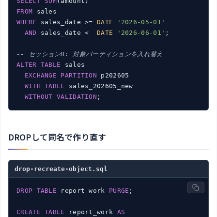
SELECT
SUM
FROM
WHERE
 sales_date >= 
DATE
'2026-05-01'
AND
 sales_date <  
DATE
'2026-06-01'
;

-- セッションB: 対象パーティションを入れ替え
ALTER
TABLE
 sales

EXCHANGE
PARTITION
 p202605

WITH
TABLE
 sales_202605_new

WITHOUT
VALIDATION
;
DROPして同名で作り直す
drop-recreate-object.sql
DROP
TABLE
 report_work 
PURGE
;

CREATE
TABLE
 report_work 
AS