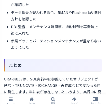
か確認した
データ損失が疑われる場合、RMANやFlashbackの復旧
方針を確認した
DDL監査、メンテナンス時間帯、排他制御を再発防止
策に入れた
参照バッチとパーティションメンテナンスが重ならない
ようにした
まとめ
ORA-08103は、SQL実行中に参照していたオブジェクトが
削除・TRUNCATE・EXCHANGE・再作成などで変わった時
に発生します。単に表が存在しないというより、実行中に見
ていたオブジェクトの実体がなくなった、という切り分けが
メニュー
ホーム
検索
トップ
サイドバー
重要です。