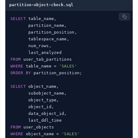
partition-object-check.sql
SELECT
 table_name,

       partition_name,

       partition_position,

       tablespace_name,

       num_rows,

FROM
WHERE
 table_name = 
'SALES'
ORDER
BY
 partition_position;

SELECT
 object_name,

       subobject_name,

       object_type,

       object_id,

       data_object_id,

FROM
WHERE
 object_name = 
'SALES'