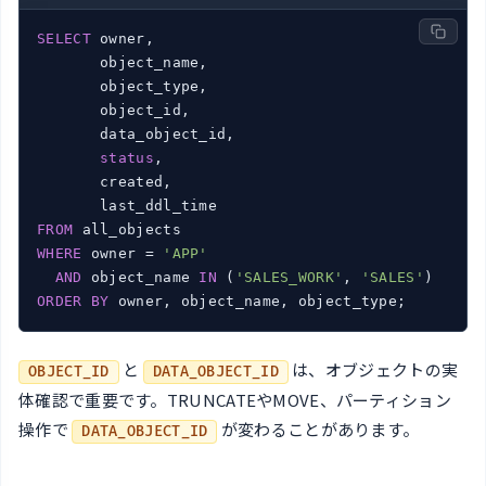
SELECT
 owner,

       object_name,

       object_type,

       object_id,

       data_object_id,

status
,

       created,

FROM
WHERE
 owner = 
'APP'
AND
 object_name 
IN
 (
'SALES_WORK'
, 
'SALES'
ORDER
BY
 owner, object_name, object_type;
と
は、オブジェクトの実
OBJECT_ID
DATA_OBJECT_ID
体確認で重要です。TRUNCATEやMOVE、パーティション
操作で
が変わることがあります。
DATA_OBJECT_ID