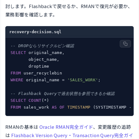
討します。Flashbackで戻せるか、RMANで復元が必要か、
業務影響を確認します。
recovery-decision.sql
-- DROPならリサイクルビン確認
SELECT
 original_name,

       object_name,

FROM
WHERE
 original_name = 
'SALES_WORK'
;

-- Flashback Queryで過去状態を参照できるか確認
SELECT
COUNT
FROM
 sales_work 
AS
OF
TIMESTAMP
 (SYSTIMESTAMP - 
I
RMANの基本は
Oracle RMAN完全ガイド
、変更履歴の追跡
は
Flashback Version Query・Transaction Query完全ガイ