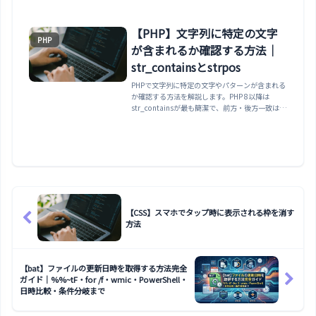
【PHP】文字列に特定の文字
PHP
が含まれるか確認する方法｜
str_containsとstrpos
PHPで文字列に特定の文字やパターンが含まれる
か確認する方法を解説します。PHP 8以降は
str_containsが最も簡潔で、前方・後方一致は
str_starts_with/str_ends_withが使えます。
strposの「=== false」の落とし穴や、正規表現
のpreg_matchまで使い分けをまとめます。
【CSS】スマホでタップ時に表示される枠を消す
方法
【bat】ファイルの更新日時を取得する方法完全
ガイド｜%%~tF・for /f・wmic・PowerShell・
日時比較・条件分岐まで