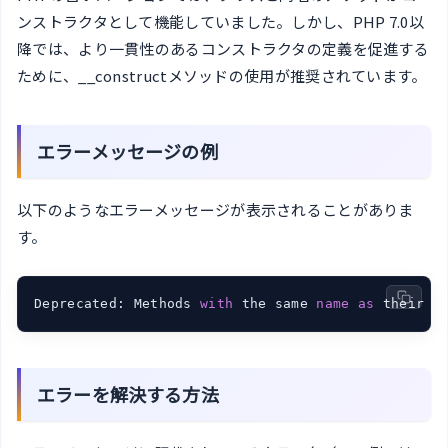
ンストラクタとして機能していました。しかし、PHP 7.0以
降では、より一貫性のあるコンストラクタの定義を促進する
ために、__constructメソッドの使用が推奨されています。
エラーメッセージの例
以下のようなエラーメッセージが表示されることがありま
す。
Deprecated: Methods 
with
 the same 
name
as
 their 
c
エラーを解決する方法