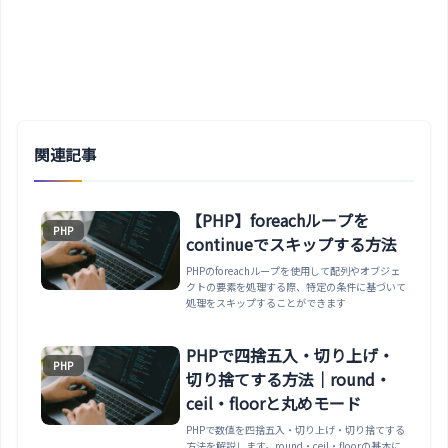
関連記事
【PHP】foreachループを
PHP
continueでスキップする方法
PHPのforeachループを使用して配列やオブジェ
クトの要素を処理する際、特定の条件に基づいて
処理をスキップすることができます
PHPで四捨五入・切り上げ・
PHP
切り捨てする方法｜round・
ceil・floorと丸めモード
PHPで数値を四捨五入・切り上げ・切り捨てする
方法を解説します。round・ceil・floorの基本に