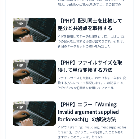
加え、ceil/floorがfloatを返す点、負の数での挙
動、round()の丸めモード（銀行家丸め）や桁指
定まで、実行確認済みのコードでまとめます。
【PHP】配列同士を比較して
PHP
差分と共通点を取得する
PHPを使用してデータ処理を行う際、しばしば2
つの配列を比較する必要が出てきます。それは、
新旧のデータセットの違いを特定した
【PHP】ファイルサイズを取
PHP
得して単位変換する方法
ファイルサイズを取得し、わかりやすい単位に変
換する方法について解説します。この記事では、
PHPのfilesize()関数を使用してファイル
【PHP】エラー「Warning:
PHP
Invalid argument supplied
for foreach()」の解決方法
PHPで「Warning: Invalid argument supplied for
foreach()」というエラーが発生したことがあり
ますか？このエラーは、foreach