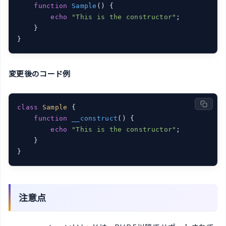
function
Sample
()
{

echo
"This is the constructor"
;

    }

}
変更後のコード例
class
Sample
{

function
__construct
()
{

echo
"This is the constructor"
;

    }

}
注意点