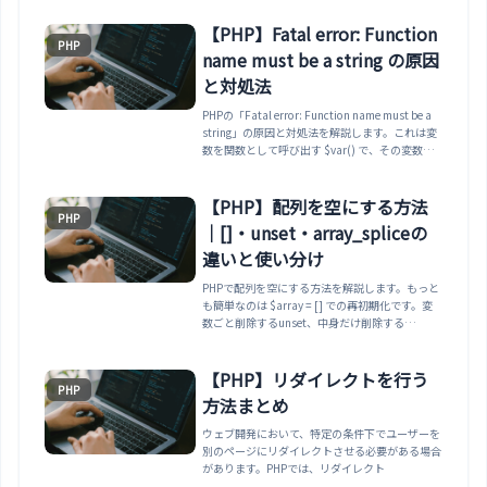
【PHP】Fatal error: Function
PHP
name must be a string の原因
と対処法
PHPの「Fatal error: Function name must be a
string」の原因と対処法を解説します。これは変
数を関数として呼び出す $var() で、その変数が
文字列でもクロージャでもない（null・数値な
ど）ときに発生します。よくある未設定コールバ
ックのケースと、is_callableで安全に呼び出す方
【PHP】配列を空にする方法
PHP
法までまとめます。
｜[]・unset・array_spliceの
違いと使い分け
PHPで配列を空にする方法を解説します。もっと
も簡単なのは $array = [] での再初期化です。変
数ごと削除するunset、中身だけ削除する
array_splice、foreachでのクリアとの違いと使
い分けを、実行確認済みのコードでまとめます。
【PHP】リダイレクトを行う
PHP
方法まとめ
ウェブ開発において、特定の条件下でユーザーを
別のページにリダイレクトさせる必要がある場合
があります。PHPでは、リダイレクト