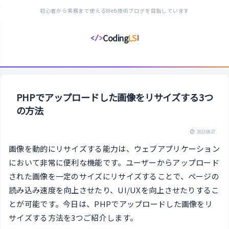
初心者から実務まで使えるWeb技術ブログを目指しています
Coding
LS
</>
コ
ー
デ
ィ
ン
PHPでアップロードした画像をリサイズする3つ
グ
の方法
ラ
イ
2023.08.27
フ
画像を動的にリサイズする能力は、ウェブアプリケーション
ス
において非常に便利な機能です。ユーザーからアップロード
タ
された画像を一定のサイズにリサイズすることで、ページの
イ
読み込み速度を向上させたり、UI/UXを向上させたりするこ
ル
とが可能です。今日は、PHPでアップロードした画像をリ
サイズする方法を3つご紹介します。