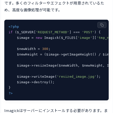
です。多くのフィルターやエフェクトが用意されているた
め、高度な画像処理が可能です。
<?php
if
 ($_SERVER[
'REQUEST_METHOD'
] === 
'POST'
) {

    $image = 
new
 Imagick($_FILES[
'image'
][
'tmp_na
    $newWidth = 
300
;

    $newHeight = ($image->getImageHeight() / $imag
    $image->resizeImage($newWidth, $newHeight, Im
    $image->writeImage(
'resized_image.jpg'
);

    $image->destroy();

?>
Imagickはサーバーにインストールする必要があります。ま