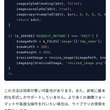
    imagealphablending($dst, 
false
);

    imagesavealpha($dst, 
true
);

    imagecopyresampled($dst, $src, 
0
, 
0
, 
0
, 
0
, $w,
return
 $dst;

}

if
 ($_SERVER[
'REQUEST_METHOD'
] === 
'POST'
) {

    $imagePath = $_FILES[
'image'
][
'tmp_name'
];

    $newWidth = 
200
;

    $newHeight = 
200
;

    $resizedImage = resize_image($imagePath, $newW
    imagepng($resizedImage, 
'resized_image.png'
);

?>
この方法は効率が悪い可能性があります。また、非常に基本
的な形式しかサポートしていません。より多くの画像フォー
マットや高度な操作を行いたい場合は、ライブラリの使用を