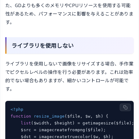
た、GDよりも多くのメモリやCPUリソースを使用する可能
性があるため、パフォーマンスに影響を与えることがありま
す。
ライブラリを使用しない
ライブラリを使用しないで画像をリサイズする場合、手作業
でピクセルレベルの操作を行う必要があります。これは効率
的でない場合もありますが、細かいコントロールが可能で
す。
<?php
function
resize_image
($file, $w, $h)
{

list
($width, $height) = getimagesize($file);

    $src = imagecreatefrompng($file);

    $dst = imagecreatetruecolor($w, $h);
