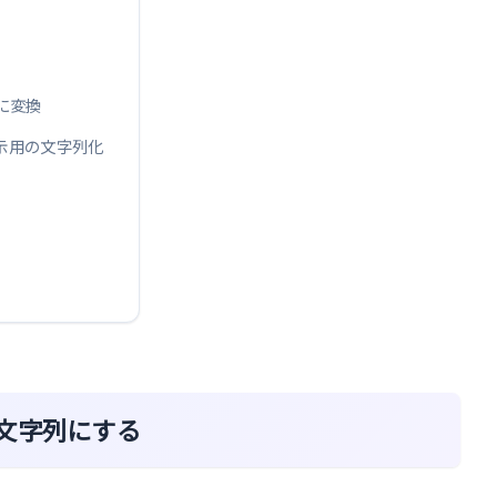
式に変換
ッグ表示用の文字列化
して文字列にする