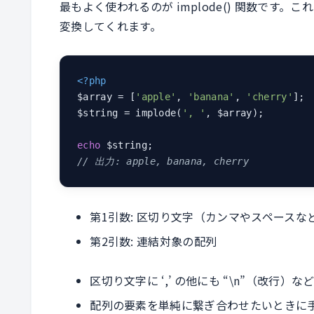
最もよく使われるのが implode() 関数です
変換してくれます。
<?php
$array = [
'apple'
, 
'banana'
, 
'cherry'
];

$string = implode(
', '
, $array);

echo
// 出力: apple, banana, cherry
第1引数: 区切り文字（カンマやスペースな
第2引数: 連結対象の配列
区切り文字に ‘,’ の他にも “\n”（改行）
配列の要素を単純に繋ぎ合わせたいときに