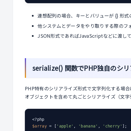
連想配列の場合、キーとバリューが {} 形
他システムとデータをやり取りする際のフ
JSON形式であればJavaScriptなど
serialize() 関数でPHP独自
PHP特有のシリアライズ形式で文字列化する場合は s
オブジェクトを含めて丸ごとシリアライズ（文字
$array
 = [
'apple'
, 
'banana'
, 
'cherry'