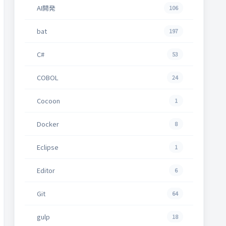
AI開発
106
bat
197
C#
53
COBOL
24
Cocoon
1
Docker
8
Eclipse
1
Editor
6
Git
64
gulp
18