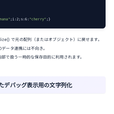
nana"
;i:2;s:6:
"cherry"
;}
erialize() で元の配列（またはオブジェクト）に戻せます。
のデータ連携には不向き。
内部で扱う一時的な保存目的に利用されます。
() を使ったデバッグ表示用の文字列化