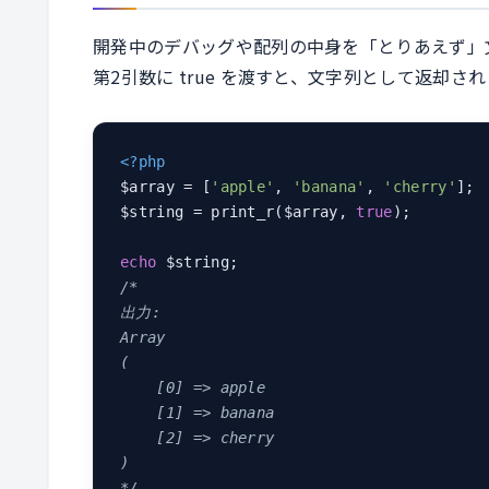
開発中のデバッグや配列の中身を「とりあえず」文字列
第2引数に true を渡すと、文字列として返却さ
<?php
$array = [
'apple'
, 
'banana'
, 
'cherry'
];

$string = print_r($array, 
true
);

echo
/*

出力:

Array

(

    [0] => apple

    [1] => banana

    [2] => cherry

)

*/