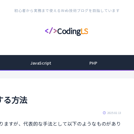
初心者から実務まで使えるWeb技術ブログを目指しています
Coding
LS
</>
コ
ー
デ
ィ
JavaScript
PHP
ン
グ
ラ
イ
する方法
フ
ス
2025.02.13
タ
ありますが、代表的な手法として以下のようなものがあり
イ