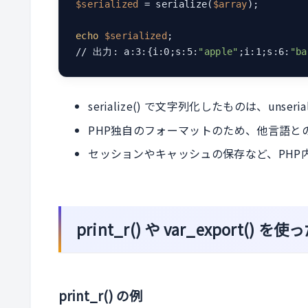
$serialized
 = serialize(
$array
);

echo
$serialized
;

// 出力: a:3:{i:0;s:5:
"apple"
;i:1;s:6:
"ba
serialize() で文字列化したものは、uns
PHP独自のフォーマットのため、他言語と
セッションやキャッシュの保存など、PHP
print_r() や var_export
print_r() の例