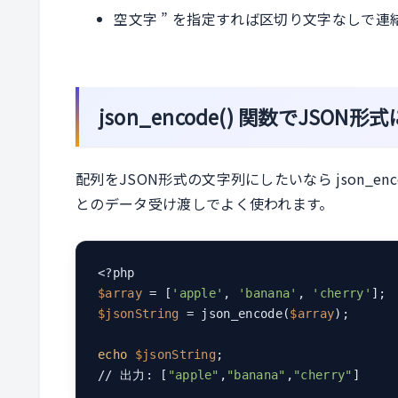
空文字 ” を指定すれば区切り文字なしで連
json_encode() 関数でJSON形
配列をJSON形式の文字列にしたいなら json_enco
とのデータ受け渡しでよく使われます。
$array
 = [
'apple'
, 
'banana'
, 
'cherry'
$jsonString
 = json_encode(
$array
);

echo
$jsonString
;

// 出力: [
"apple"
,
"banana"
,
"cherry"
]