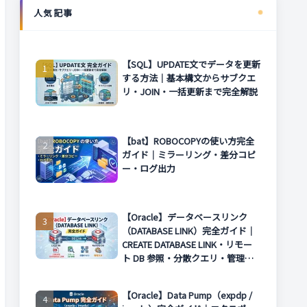
人気記事
【SQL】UPDATE文でデータを更新
する方法｜基本構文からサブクエ
リ・JOIN・一括更新まで完全解説
【bat】ROBOCOPYの使い方完全
ガイド｜ミラーリング・差分コピ
ー・ログ出力
【Oracle】データベースリンク
（DATABASE LINK）完全ガイド｜
CREATE DATABASE LINK・リモー
ト DB 参照・分散クエリ・管理方
法まで解説
【Oracle】Data Pump（expdp /