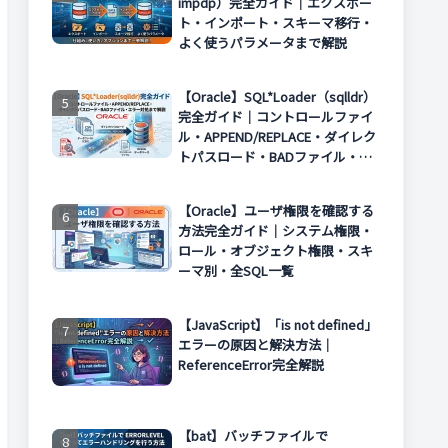
impdp）完全ガイド｜エクスポー
ト・インポート・スキーマ移行・
よく使うパラメータまで解説
【Oracle】SQL*Loader（sqlldr）
完全ガイド｜コントロールファイ
ル・APPEND/REPLACE・ダイレク
トパスロード・BADファイル・エ
ラー対処まで解説
【Oracle】ユーザ権限を確認する
方法完全ガイド｜システム権限・
ロール・オブジェクト権限・スキ
ーマ別・全SQL一覧
【JavaScript】「is not defined」
エラーの原因と解決方法｜
ReferenceError完全解説
【bat】バッチファイルで