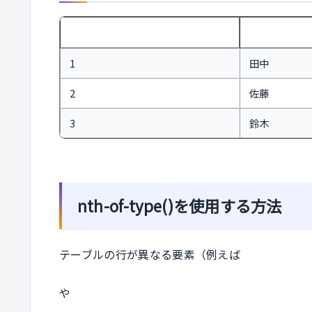
番号
名前
1
田中
2
佐藤
3
鈴木
nth-of-type()を使用する方法
テーブルの行が異なる要素（例えば
や