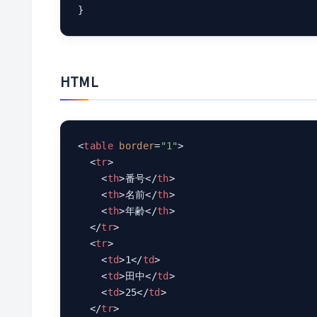
}
HTML
<
table
border
=
"1"
>
<
tr
>
<
th
>
番号
</
th
>
<
th
>
名前
</
th
>
<
th
>
年齢
</
th
>
</
tr
>
<
tr
>
<
td
>
1
</
td
>
<
td
>
田中
</
td
>
<
td
>
25
</
td
>
</
tr
>