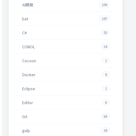
AI開発
106
bat
197
C#
53
COBOL
24
Cocoon
1
Docker
8
Eclipse
1
Editor
6
Git
64
gulp
18