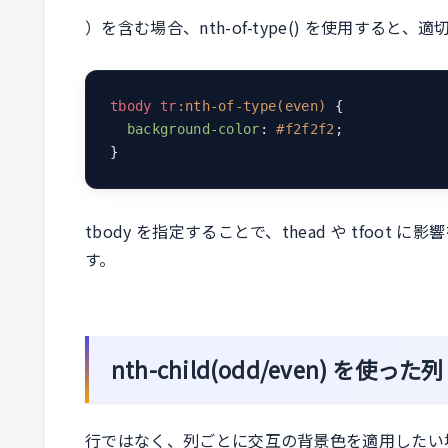
）を含む場合、nth-of-type() を使用すると
tbody
tr
:nth-of-type(even)
 {

background-color
: 
#f2f2f2
;

}
tbody を指定することで、thead や tfoot に
す。
nth-child(odd/even) を
行ではなく、列ごとに交互の背景色を適用したい場合は、