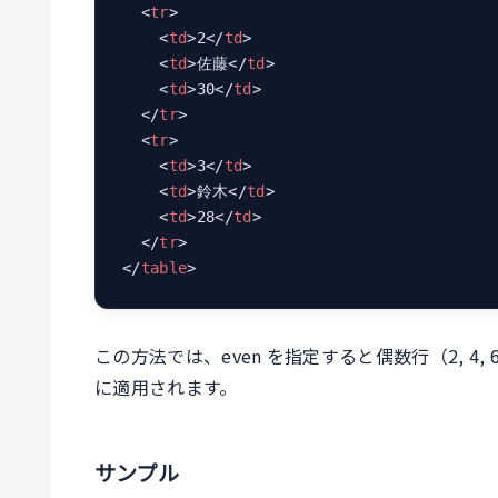
<
tr
>
<
td
>
2
</
td
>
<
td
>
佐藤
</
td
>
<
td
>
30
</
td
>
</
tr
>
<
tr
>
<
td
>
3
</
td
>
<
td
>
鈴木
</
td
>
<
td
>
28
</
td
>
</
tr
>
</
table
>
この方法では、even を指定すると偶数行（2, 4, 
に適用されます。
サンプル