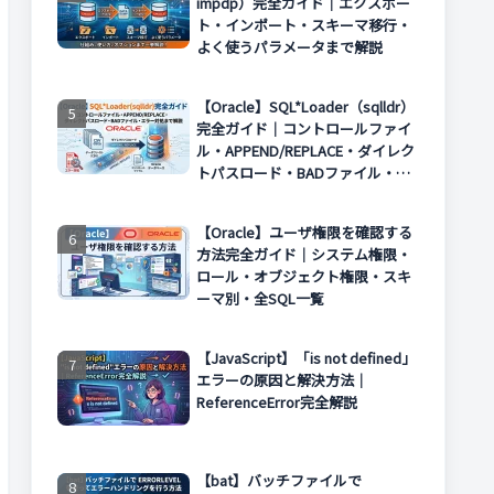
impdp）完全ガイド｜エクスポー
ト・インポート・スキーマ移行・
よく使うパラメータまで解説
【Oracle】SQL*Loader（sqlldr）
完全ガイド｜コントロールファイ
ル・APPEND/REPLACE・ダイレク
トパスロード・BADファイル・エ
ラー対処まで解説
【Oracle】ユーザ権限を確認する
方法完全ガイド｜システム権限・
ロール・オブジェクト権限・スキ
ーマ別・全SQL一覧
【JavaScript】「is not defined」
エラーの原因と解決方法｜
ReferenceError完全解説
【bat】バッチファイルで