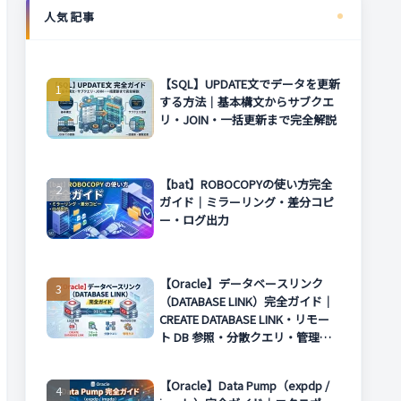
人気記事
【SQL】UPDATE文でデータを更新
する方法｜基本構文からサブクエ
リ・JOIN・一括更新まで完全解説
【bat】ROBOCOPYの使い方完全
ガイド｜ミラーリング・差分コピ
ー・ログ出力
【Oracle】データベースリンク
（DATABASE LINK）完全ガイド｜
CREATE DATABASE LINK・リモー
ト DB 参照・分散クエリ・管理方
法まで解説
【Oracle】Data Pump（expdp /