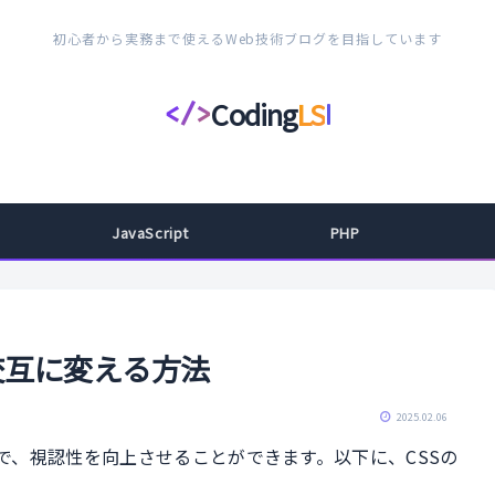
初心者から実務まで使えるWeb技術ブログを目指しています
Coding
LS
</>
コ
ー
デ
ィ
JavaScript
PHP
ン
グ
ラ
イ
交互に変える方法
フ
ス
2025.02.06
タ
で、視認性を向上させることができます。以下に、CSSの
イ