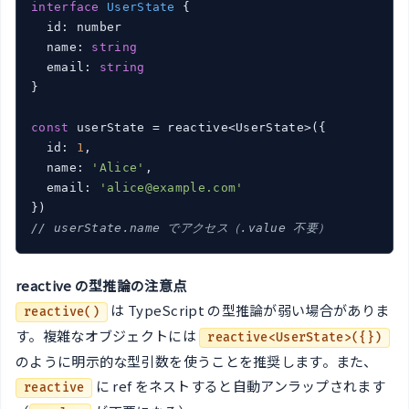
interface
UserState
 {

  id: number

  name: 
string
  email: 
string
}

const
 userState = reactive<UserState>({

  id: 
1
,

  name: 
'Alice'
,

  email: 
'alice@example.com'
// userState.name でアクセス（.value 不要）
reactive の型推論の注意点
は TypeScript の型推論が弱い場合がありま
reactive()
す。複雑なオブジェクトには
reactive<UserState>({})
のように明示的な型引数を使うことを推奨します。また、
に ref をネストすると自動アンラップされます
reactive