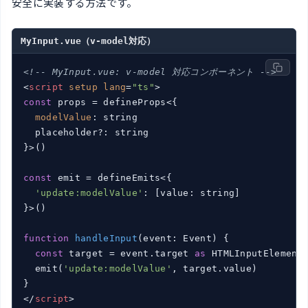
安全に実装する方法です。
MyInput.vue（v-model対応）
<!-- MyInput.vue: v-model 対応コンポーネント -->
<
script
setup
lang
=
"ts"
>
const
 props = defineProps<{

modelValue
: string

  placeholder?: string

}>()

const
 emit = defineEmits<{

'update:modelValue'
: [value: string]

}>()

function
handleInput
(
event: Event
) 
{

const
 target = event.target 
as
 HTMLInputElement

  emit(
'update:modelValue'
, target.value)

</
script
>