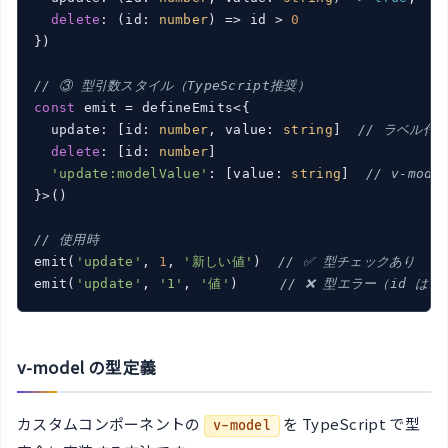
delete
: 
(
id: 
number
) =>
 id > 
0
})

// ③ 型引数スタイル（TypeScript推奨）
const
 emit = defineEmits<{

  update: [id: 
number
, value: 
string
]  
// ラベル付き
delete
: [id: 
number
]

'update:modelValue'
: [value: 
string
]  
// v-mode
}>()

// 使用時
emit(
'update'
, 
1
, 
'新しい値'
)  
// ✅ 型チェックあり
emit(
'update'
, 
'1'
, 
'値'
)     
// ❌ 型エラー（id は n
v-model の型定義
カスタムコンポーネントの
を TypeScript で型
v-model