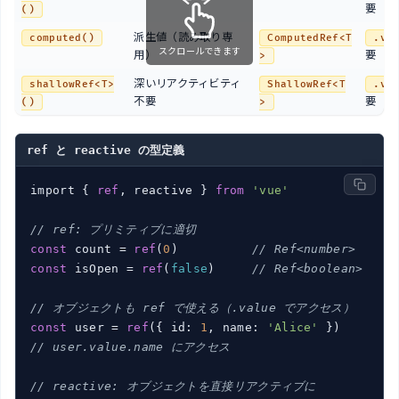
要
()
派生値（読み取り専
computed()
ComputedRef<T
.va
スクロールできます
用）
要
>
深いリアクティビティ
shallowRef<T>
ShallowRef<T
.va
不要
要
()
>
ref と reactive の型定義
import { 
ref
, reactive } 
from
'vue'
// ref: プリミティブに適切
const
 count = 
ref
(
0
)          
// Ref<number>
const
 isOpen = 
ref
(
false
)     
// Ref<boolean>
// オブジェクトも ref で使える（.value でアクセス）
const
 user = 
ref
({ id: 
1
, name: 
'Alice'
// user.value.name にアクセス
// reactive: オブジェクトを直接リアクティブに