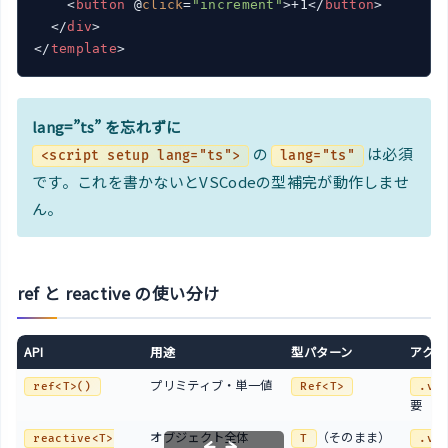
<
button
 @
click
=
"increment"
>
+1
</
button
>
</
div
>
</
template
>
lang=”ts” を忘れずに
の
は必須
<script setup lang="ts">
lang="ts"
です。これを書かないとVSCodeの型補完が動作しませ
ん。
ref と reactive の使い分け
API
用途
型パターン
アクセ
プリミティブ・単一値
ref<T>()
Ref<T>
.va
要
オブジェクト全体
（そのまま）
reactive<T>
T
.va