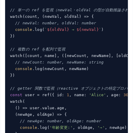
// 単一の ref を監視（newVal・oldVal の型が自動推論され
watch(count, 
(
newVal, oldVal
) =>
 {

// newVal: number, oldVal: number
console
.log(
`
${oldVal}
 → 
${newVal}
`
)

})

// 複数の ref を配列で監視
watch([count, name], 
(
[newCount, newName], [oldCo
// newCount: number, newName: string
console
.log(newCount, newName)

})

// getter 関数で監視（reactive オブジェクトの特定プロパ
const
 user = ref({ id: 
1
, name: 
'Alice'
, age: 
30
 }
watch(

()
 =>
 user.value.age,

(
newAge, oldAge
) =>
 {

// newAge: number, oldAge: number
console
.log(
'年齢変更:'
, oldAge, 
'→'
, newAge)
