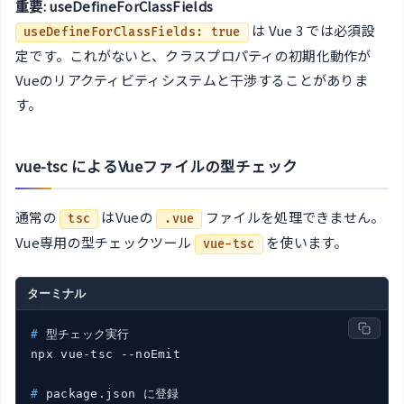
重要: useDefineForClassFields
は Vue 3 では必須設
useDefineForClassFields: true
定です。これがないと、クラスプロパティの初期化動作が
Vueのリアクティビティシステムと干渉することがありま
す。
vue-tsc によるVueファイルの型チェック
通常の
はVueの
ファイルを処理できません。
tsc
.vue
Vue専用の型チェックツール
を使います。
vue-tsc
ターミナル
#
 型チェック実行
#
 package.json に登録