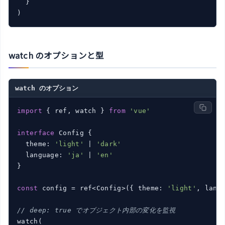
  }

)
watch のオプションと型
watch のオプション
import
 { ref, watch } 
from
'vue'
interface
 Config {

  theme: 
'light'
 | 
'dark'
  language: 
'ja'
 | 
'en'
}

const
 config = ref<Config>({ theme: 
'light'
, lang
// deep: true でオブジェクト内部の変化を監視
watch(
