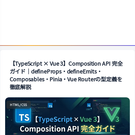
【TypeScript × Vue 3】Composition API 完全
ガイド｜defineProps・defineEmits・
Composables・Pinia・Vue Routerの型定義を
徹底解説
HTML/CSS