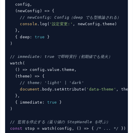
  config,

(
newConfig
) =>
 {

// newConfig: Config（deep でも型推論される）
console
.log(
'設定変更:'
, newConfig.theme)

  },

  { deep: 
true
 }

)

// immediate: true で即時実行（初期値でも発火）
watch(

()
 =>
 config.value.theme,

(
theme
) =>
 {

// theme: 'light' | 'dark'
document
.body.setAttribute(
'data-theme'
, theme
  },

  { immediate: 
true
 }

)

// 監視を停止する（返り値の StopHandle を呼ぶ）
const
 stop = watch(config, 
()
 =>
 { 
/* ... */
 })
