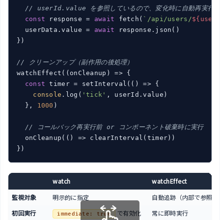
// userId.value を参照しているので、変化時に自動再実行
const
 response = 
await
 fetch(
`/api/users/
${user
  userData.value = 
await
 response.json()

})

// クリーンアップ（副作用の後処理）
watchEffect(
(
onCleanup
) =>
 {

const
 timer = setInterval(
()
 =>
 {

console
.log(
'tick'
, userId.value)

  }, 
1000
)

// コールバック再実行前 or コンポーネント破棄時に実行
  onCleanup(
()
 =>
 clearInterval(timer))

})
watch
watchEffect
監視対象
明示的に指定
自動追跡（内部で参照し
初回実行
で有効化
常に即時実行
immediate: true