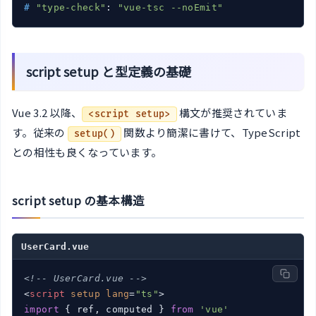
#
"type-check"
: 
"vue-tsc --noEmit"
script setup と型定義の基礎
Vue 3.2 以降、
構文が推奨されていま
<script setup>
す。従来の
関数より簡潔に書けて、TypeScript
setup()
との相性も良くなっています。
script setup の基本構造
UserCard.vue
<!-- UserCard.vue -->
<
script
setup
lang
=
"ts"
>
import
 { ref, computed } 
from
'vue'