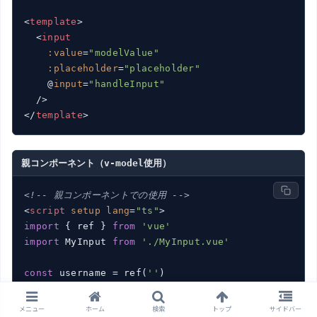
<
template
>
<
input
:value
=
"modelValue"
:placeholder
=
"placeholder"
    @
input
=
"handleInput"
  />
</
template
>
親コンポーネント（v-model使用）
<!-- 親コンポーネントでの使用 -->
<
script
setup
lang
=
"ts"
>
import
 { ref } 
from
'vue'
import
 MyInput 
from
'./MyInput.vue'
const
 username = ref(
''
</
script
>
メニュー
ホーム
検索
トップ
サイドバー