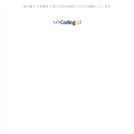
初心者から実務まで使えるWeb技術ブログを目指しています
Coding
LS
</>
コ
ー
デ
ィ
ン
グ
ラ
イ
フ
ス
タ
イ
ル