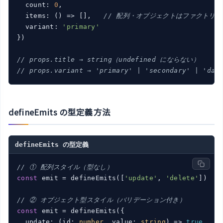
  count: 
0
,

  items: 
()
 =>
 [],   
// 配列・オブジェクトはファクトリ関
  variant: 
'primary'
})

// props.title → string（undefined にならない）
// props.variant → 'primary' | 'secondary' | '
defineEmits の型定義方法
defineEmits の型定義
// ① 配列スタイル（型なし）
const
 emit = defineEmits([
'update'
, 
'delete'
])

// ② オブジェクト型スタイル（バリデーション付き）
const
 emit = defineEmits({

  update: 
(
id: 
number
, value: 
string
) =>
true
,
