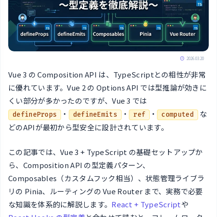
2026.03.20
Vue 3 の Composition API は、TypeScriptとの相性が非常
に優れています。Vue 2 の Options API では型推論が効きに
くい部分が多かったのですが、Vue 3 では
・
・
・
な
defineProps
defineEmits
ref
computed
どのAPIが最初から型安全に設計されています。
この記事では、Vue 3 + TypeScript の基礎セットアップか
ら、Composition API の型定義パターン、
Composables（カスタムフック相当）、状態管理ライブラ
リの Pinia、ルーティングの Vue Router まで、実務で必要
な知識を体系的に解説します。
React + TypeScript
や