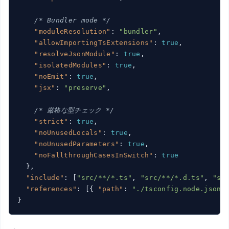
/* Bundler mode */
"moduleResolution"
: 
"bundler"
,

"allowImportingTsExtensions"
: 
true
,

"resolveJsonModule"
: 
true
,

"isolatedModules"
: 
true
,

"noEmit"
: 
true
,

"jsx"
: 
"preserve"
,

/* 厳格な型チェック */
"strict"
: 
true
,

"noUnusedLocals"
: 
true
,

"noUnusedParameters"
: 
true
,

"noFallthroughCasesInSwitch"
: 
true
  },

"include"
: [
"src/**/*.ts"
, 
"src/**/*.d.ts"
, 
"sr
"references"
: [{ 
"path"
: 
"./tsconfig.node.json"
 
}