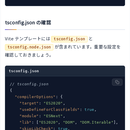
tsconfig.json の確認
Vite テンプレートには
と
tsconfig.json
が含まれています。重要な設定を
tsconfig.node.json
確認しておきましょう。
tsconfig.json
// tsconfig.json
{

"compilerOptions"
: {

"target"
: 
"ES2020"
,

"useDefineForClassFields"
: 
true
,

"module"
: 
"ESNext"
,

"lib"
: [
"ES2020"
, 
"DOM"
, 
"DOM.Iterable"
],

"skipLibCheck"
: 
true
,
