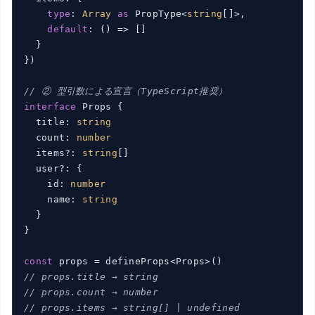
type
: 
Array
as
 PropType<
string
[]>,

default
: 
()
 =>
 []

  }

})

// ② 型引数による宣言（TypeScript推奨）
interface
 Props {

  title: 
string
  count: 
number
  items?: 
string
[]

  user?: {

    id: 
number
    name: 
string
  }

}

const
// props.title → string
// props.count → number
// props.items → string[] | undefined