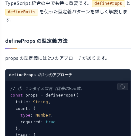
TypeScript 統合の中でも特に重要です。
と
defineProps
を使った型定義パターンを詳しく解説しま
defineEmits
す。
defineProps の型定義方法
props の型定義には2つのアプローチがあります。
defineProps の2つのアプローチ
// ① ランタイム宣言（従来のVue式）
const
 props = defineProps({

  title: 
String
,

  count: {

type
: 
Number
,

    required: 
true
  },

  items: {
