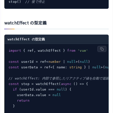
stop()  
// 後で停止
watchEffect の型定義
watchEffect の型定義
import
 { ref, watchEffect } 
from
'vue'
const
 userId = ref<
number
 | 
null
>(
null
const
 userData = ref<{ name: 
string
 } | 
null
>(
nul
// watchEffect: 内部で参照したリアクティブ値を自動で追跡
const
 stop = watchEffect(
async
 () => {

if
 (userId.value === 
null
) {

    userData.value = 
null
return
  }
