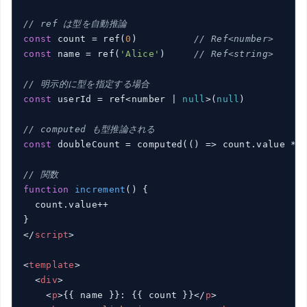
// ref は型を自動推論
const
 count = ref(
0
)          
// Ref<number>
const
 name = ref(
'Alice'
)     
// Ref<string>
// 明示的に型を指定する場合
const
 userId = ref<number | 
null
>(
null
)

// computed も型推論される
const
 doubleCount = computed(
()
 =>
 count.value * 
// 関数
function
increment
(
) 
{

  count.value++

</
script
>
<
template
>
<
div
>
<
p
>
{{ name }}: {{ count }}
</
p
>