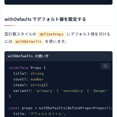
withDefaults でデフォルト値を設定する
型引数スタイルの
にデフォルト値を付ける
defineProps
には
を使います。
withDefaults
withDefaults の使い方
interface
 Props {

  title?: 
string
  count?: 
number
  items?: 
string
[]

  variant?: 
'primary'
 | 
'secondary'
 | 
'danger'
}

const
 props = withDefaults(defineProps<Props>(), {
  title: 
'デフォルトタイトル'
,
