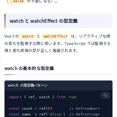
（
が不要になる）。
.value
watch と watchEffect の型定義
Vue 3 の
と
は、リアクティブな値
watch
watchEffect
の変化を監視する際に使います。TypeScript では監視する
値と変化前後の型が正しく推論されます。
watch の基本的な型定義
watch の型定義パターン
import
 { ref, watch } 
from
'vue'
const
 count = ref(
0
)        
// Ref<number>
const
 name  = ref(
'Alice'
)  
// Ref<string>