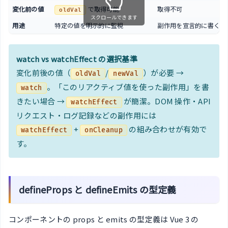
変化前の値
で取得可能
取得不可
oldVal
スクロールできます
用途
特定の値を明示的に監視
副作用を宣言的に書く
watch vs watchEffect の選択基準
変化前後の値（
/
）が必要 →
oldVal
newVal
。「このリアクティブ値を使った副作用」を書
watch
きたい場合 →
が簡潔。DOM 操作・API
watchEffect
リクエスト・ログ記録などの副作用には
+
の組み合わせが有効で
watchEffect
onCleanup
す。
defineProps と defineEmits の型定義
コンポーネントの props と emits の型定義は Vue 3 の