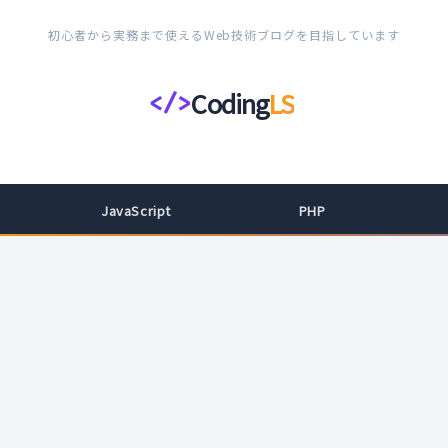
初心者から実務まで使えるWeb技術ブログを目指しています
Coding
LS
</>
コ
ー
デ
ィ
JavaScript
PHP
ン
グ
ラ
イ
フ
ス
タ
イ