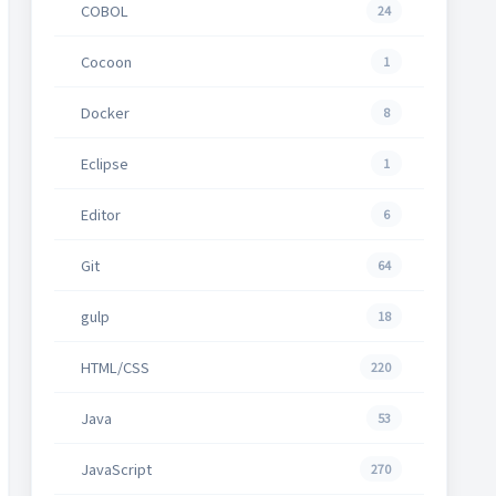
COBOL
24
Cocoon
1
Docker
8
Eclipse
1
Editor
6
Git
64
gulp
18
HTML/CSS
220
Java
53
JavaScript
270