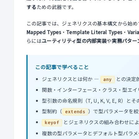
する
ための武器です。
この記事では、ジェネリクスの基本構文から始め
Mapped Types
・
Template Literal Types
・
Vari
らには
ユーティリティ型の内部実装
や
実務パター
この記事で学べること
ジェネリクスとは何か ―
との決定
any
関数・インターフェース・クラス・型エイ
型引数の命名規則（T, U, K, V, E, R）と
型制約（
）で型パラメータを絞
extends
とジェネリクスの組み合わせによ
keyof
複数の型パラメータとデフォルト型パラメ