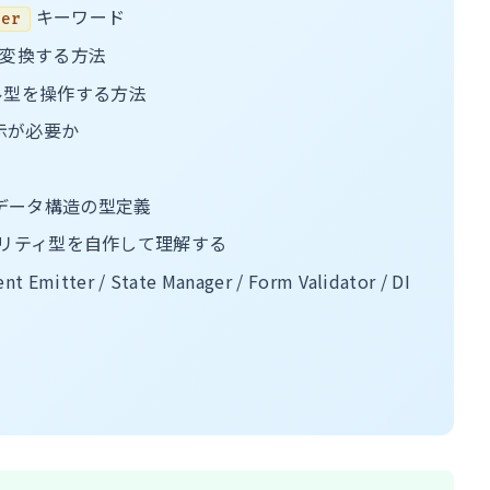
キーワード
fer
的に変換する方法
リテラル型を操作する方法
示が必要か
雑なデータ構造の型定義
等のユーティリティ型を自作して理解する
tter / State Manager / Form Validator / DI