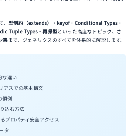
て、
型制約（extends）
・
keyof
・
Conditional Types
・
adic Tuple Types
・
再帰型
といった高度なトピック、さ
ン集
まで、ジェネリクスのすべてを体系的に解説します。
的な違い
リアスでの基本構文
その慣例
り込む方法
るプロパティ安全アクセス
ータ