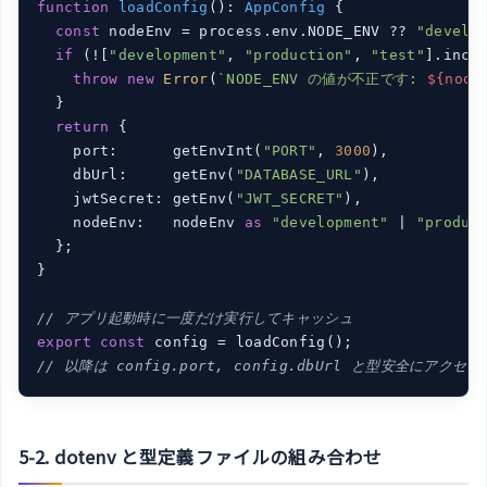
function
loadConfig
(
): 
AppConfig
{

const
 nodeEnv = process.env.NODE_ENV ?? 
"develo
if
 (![
"development"
, 
"production"
, 
"test"
].inclu
throw
new
Error
(
`NODE_ENV の値が不正です: 
${node
  }

return
 {

    port:      getEnvInt(
"PORT"
, 
3000
),

    dbUrl:     getEnv(
"DATABASE_URL"
),

    jwtSecret: getEnv(
"JWT_SECRET"
),

    nodeEnv:   nodeEnv 
as
"development"
 | 
"produc
  };

}

// アプリ起動時に一度だけ実行してキャッシュ
export
const
// 以降は config.port, config.dbUrl と型安全にアクセ
5-2. dotenv と型定義ファイルの組み合わせ