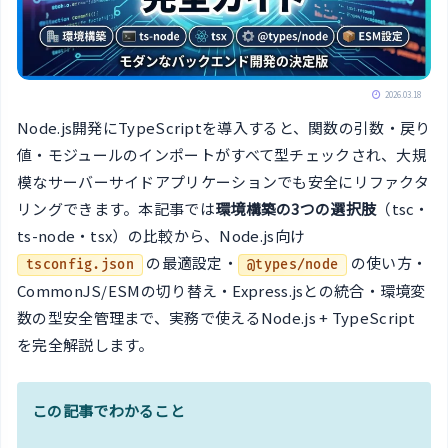
2026.03.18
Node.js開発にTypeScriptを導入すると、関数の引数・戻り
値・モジュールのインポートがすべて型チェックされ、大規
模なサーバーサイドアプリケーションでも安全にリファクタ
リングできます。本記事では
環境構築の3つの選択肢
（tsc・
ts-node・tsx）の比較から、Node.js向け
の最適設定・
の使い方・
tsconfig.json
@types/node
CommonJS/ESMの切り替え・Express.jsとの統合・環境変
数の型安全管理まで、実務で使えるNode.js + TypeScript
を完全解説します。
この記事でわかること