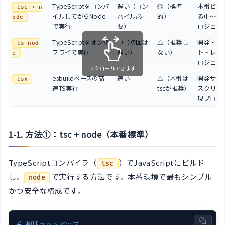
TypeScriptをコンパ
遅い（コン
◎（標準
本番ビル
tsc + n
イルしてからNode
パイル必
的）
る中〜大
ode
で実行
要）
ロジェク
TypeScriptをオンザ
中（初回は
△（推奨し
開発・ス
ts-nod
フライで実行
遅い）
ない）
ト・レガ
e
ロジェク
スクロールできます
esbuildベースの高
速い
△（本番は
開発サー
tsx
速TS実行
tscが推奨）
スクリプ
規プロジ
1-1. 方法①：tsc + node（本番標準）
TypeScriptコンパイラ（
）でJavaScriptにビルド
tsc
し、
で実行する方法です。本番環境で最もシンプル
node
かつ安全な構成です。
# 初期セットアップ