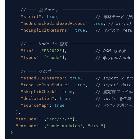
// ─── 型チェック ─────────────────────────
"strict"
: 
true
,              
// 厳格モード（推奨
"noUncheckedIndexedAccess"
: 
true
, 
// arr[i] 
"noImplicitReturns"
: 
true
,   
// 全パスで retur
// ─── Node.js 固有 ────────────────────────
"lib"
: [
"ES2022"
],           
// DOM は不要
"types"
: [
"node"
],           
// @types/node
// ─── その他 ──────────────────────────────
"esModuleInterop"
: 
true
,     
// import x f
"resolveJsonModule"
: 
true
,   
// import data 
"skipLibCheck"
: 
true
,        
// 型定義ファイル
"declaration"
: 
true
,         
// .d.ts を生
"sourceMap"
: 
true
// デバッグ用ソース
  },

"include"
: [
"src/**/*"
],

"exclude"
: [
"node_modules"
, 
"dist"
]
