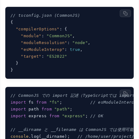
// tsconfig.json (CommonJS)
{

"compilerOptions"
: {

"module"
: 
"CommonJS"
,

"moduleResolution"
: 
"node"
,

"esModuleInterop"
: 
true
,

"target"
: 
"ES2022"
  }

// CommonJS での import 記述（TypeScriptでは impor
import
 fs 
from
"fs"
;           
// esModuleIntero
import
 path 
from
"path"
import
 express 
from
"express"
; 
// OK
// __dirname と __filename は CommonJS では使用可能
console
.log(__dirname);   
// /home/user/project/s