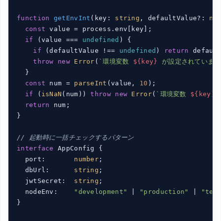
function
getEnvInt
(
key: 
string
, defaultValue?: 
nu
const
 value = process.env[key];

if
 (value === 
undefined
) {

if
 (defaultValue !== 
undefined
) 
return
 default
throw
new
Error
(
`環境変数 
${key}
 が設定されていませ
  }

const
 num = 
parseInt
(value, 
10
);

if
 (
isNaN
(num)) 
throw
new
Error
(
`環境変数 
${key}
return
 num;

}

// 起動時に一括チェックするパターン
interface
 AppConfig {

  port:       
number
;

  dbUrl:      
string
;

  jwtSecret:  
string
;

  nodeEnv:    
"development"
 | 
"production"
 | 
"tes
}
