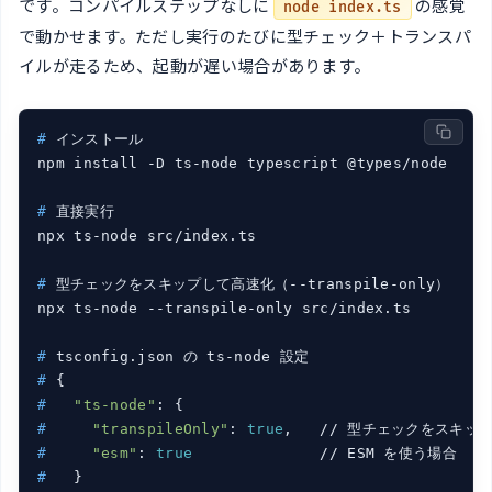
です。コンパイルステップなしに
の感覚
node index.ts
で動かせます。ただし実行のたびに型チェック＋トランスパ
イルが走るため、起動が遅い場合があります。
#
 インストール
#
 直接実行
#
 型チェックをスキップして高速化（--transpile-only）
#
 tsconfig.json の ts-node 設定
#
 {
#
"ts-node"
: {
#
"transpileOnly"
: 
true
,   // 型チェックをスキッ
#
"esm"
: 
true
              // ESM を使う場合
#
   }