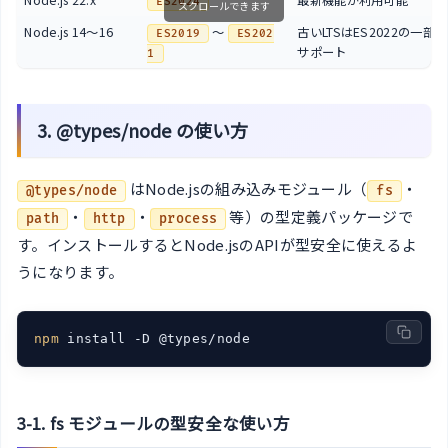
Node.js 22.x
最新機能が利用可能
ES2024
スクロールできます
Node.js 14〜16
〜
古いLTSはES2022の一部
ES2019
ES202
サポート
1
3. @types/node の使い方
はNode.jsの組み込みモジュール（
・
@types/node
fs
・
・
等）の型定義パッケージで
path
http
process
す。インストールするとNode.jsのAPIが型安全に使えるよ
うになります。
npm
3-1. fs モジュールの型安全な使い方