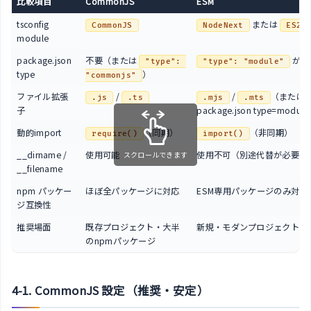
比較項目
CommonJS
ESM
tsconfig
または
CommonJS
NodeNext
ES20
module
package.json
不要（または
が必
"type": 
"type": "module"
type
）
"commonjs"
ファイル拡張
/
/
（または
.js
.ts
.mjs
.mts
子
package.json type=modul
動的import
（同期）
（非同期）
require()
import()
__dirname /
使用可能
使用不可（別途代替が必要）
スクロールできます
__filename
npm パッケー
ほぼ全パッケージに対応
ESM専用パッケージのみ対応
ジ互換性
推奨場面
既存プロジェクト・大半
新規・モダンプロジェクト
のnpmパッケージ
4-1. CommonJS 設定（推奨・安定）