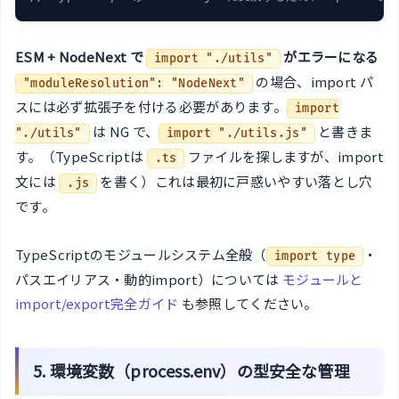
ESM + NodeNext で
がエラーになる
import "./utils"
の場合、import パ
"moduleResolution": "NodeNext"
スには必ず拡張子を付ける必要があります。
import
は NG で、
と書きま
"./utils"
import "./utils.js"
す。（TypeScriptは
ファイルを探しますが、import
.ts
文には
を書く）これは最初に戸惑いやすい落とし穴
.js
です。
TypeScriptのモジュールシステム全般（
・
import type
パスエイリアス・動的import）については
モジュールと
import/export完全ガイド
も参照してください。
5. 環境変数（process.env）の型安全な管理