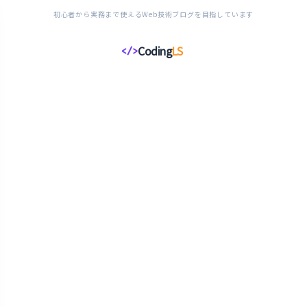
初心者から実務まで使えるWeb技術ブログを目指しています
Coding
LS
</>
コ
ー
デ
ィ
ン
グ
ラ
イ
フ
ス
タ
イ
ル