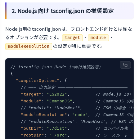
2. Node.js 向け tsconfig.json の推奨設定
Node.js用のtsconfig.jsonは、フロントエンド向けとは異な
るオプションが必要です。
・
・
target
module
の設定が特に重要です。
moduleResolution
// tsconfig.json（Node.js向け推奨設定）
{

"compilerOptions"
: {

// ─── 出力設定 ───────────────────────────
"target"
: 
"ES2022"
,          
// Node.js 18+ 
"module"
: 
"CommonJS"
,        
// CommonJS の場合
// "module": "NodeNext",     // ESM の場合（imp
"moduleResolution"
: 
"node"
,  
// CommonJS の場合
// "moduleResolution": "NodeNext", // ESM の場
"outDir"
: 
"./dist"
,          
// コンパイル先
"rootDir"
: 
"./src"
,          
// ソースルート