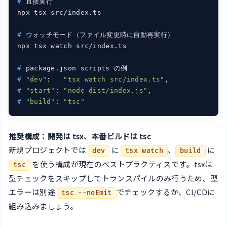
#
 直接実行
#
 ウォッチモード（ファイル変更時に自動再実行）
#
 package.json scripts の例
#
"dev"
:   
"tsx watch src/index.ts"
,
#
"start"
: 
"node dist/index.js"
,
#
"build"
: 
"tsc"
推奨構成：開発は tsx、本番ビルドは tsc
新規プロジェクトでは
に
、
に
dev
tsx watch
build
を使う構成が現在のベストプラクティスです。tsxは
tsc
型チェックをスキップしてトランスパイルのみ行うため、型
エラーは別途
でチェックするか、CI/CDに
tsc --noEmit
組み込みましょう。