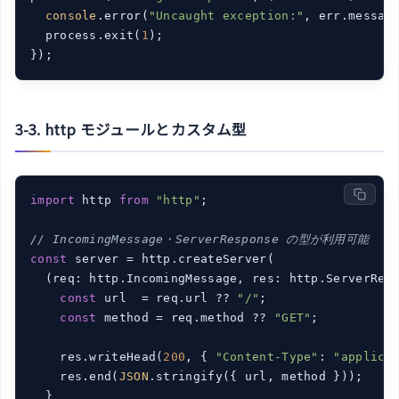
console
.error(
"Uncaught exception:"
, err.message
  process.exit(
1
);

3-3. http モジュールとカスタム型
import
 http 
from
"http"
;

// IncomingMessage・ServerResponse の型が利用可能
const
 server = http.createServer(

(
req: http.IncomingMessage, res: http.ServerRes
const
 url  = req.url ?? 
"/"
;

const
 method = req.method ?? 
"GET"
;

    res.writeHead(
200
, { 
"Content-Type"
: 
"applica
    res.end(
JSON
.stringify({ url, method }));

  }
