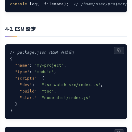
console
.log(__filename);  
// /home/user/project/s
4-2. ESM 設定
// package.json（ESM 有効化）
{

"name"
: 
"my-project"
,

"type"
: 
"module"
,

"scripts"
: {

"dev"
:   
"tsx watch src/index.ts"
,

"build"
: 
"tsc"
,

"start"
: 
"node dist/index.js"
  }
