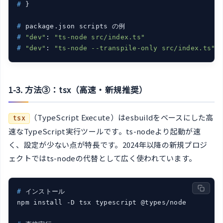
#
 }
#
 package.json scripts の例
#
"dev"
: 
"ts-node src/index.ts"
#
"dev"
: 
"ts-node --transpile-only src/index.ts"
1-3. 方法③：tsx（高速・新規推奨）
（TypeScript Execute）はesbuildをベースにした高
tsx
速なTypeScript実行ツールです。ts-nodeより起動が速
く、設定が少ない点が特長です。2024年以降の新規プロジ
ェクトではts-nodeの代替として広く使われています。
#
 インストール