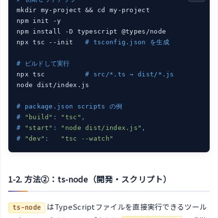
mkdir my-project && cd my-project

npm init -y

npm install -D typescript @types/node

npx tsc --init   
# tsconfig.json を生成
# ビルドして実行
npx tsc          
# src/*.ts → dist/*.js
node dist/index.js

# package.json scripts の例
# 
"build"
: 
"tsc"
,
# 
"start"
: 
"node dist/index.js"
,
# 
"dev"
:   
"tsc --watch"
1-2. 方法②：ts-node（開発・スクリプト）
はTypeScriptファイルを直接実行できるツール
ts-node