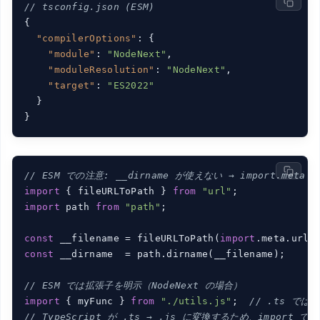
// tsconfig.json (ESM)
{

"compilerOptions"
: {

"module"
: 
"NodeNext"
,

"moduleResolution"
: 
"NodeNext"
,

"target"
: 
"ES2022"
  }

// ESM での注意: __dirname が使えない → import.meta.
import
 { fileURLToPath } 
from
"url"
import
 path 
from
"path"
;

const
 __filename = fileURLToPath(
import
const
 __dirname  = path.dirname(__filename);

// ESM では拡張子を明示（NodeNext の場合）
import
 { myFunc } 
from
"./utils.js"
;  
// .ts では
// TypeScript が .ts → .js に変換するため、import で