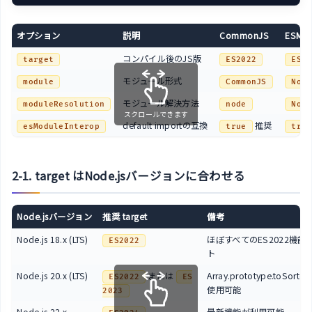
オプション
説明
CommonJS
ESM
コンパイル後のJS版
target
ES2022
ES20
モジュール形式
module
CommonJS
Node
モジュール解決方法
moduleResolution
node
Node
スクロールできます
default importの互換
推奨
esModuleInterop
true
true
2-1. target はNode.jsバージョンに合わせる
Node.jsバージョン
推奨 target
備考
Node.js 18.x (LTS)
ほぼすべてのES2022機能
ES2022
ト
Node.js 20.x (LTS)
または
Array.prototype.toSorte
ES2022
ES
使用可能
2023