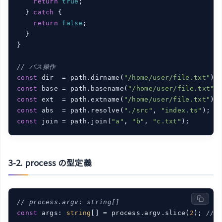
return
true
;

  } 
catch
 {

return
false
;

  }

}

// パス操作
const
 dir  = path.dirname(
"/home/user/file.txt"
);
const
 base = path.basename(
"/home/user/file.txt"
)
const
 ext  = path.extname(
"/home/user/file.txt"
);
const
 abs  = path.resolve(
"./src"
, 
"index.ts"
);  
const
 join = path.join(
"a"
, 
"b"
, 
"c.txt"
);       
3-2. process の型定義
// process.argv: string[]
const
 args: 
string
[] = process.argv.slice(
2
); 
//