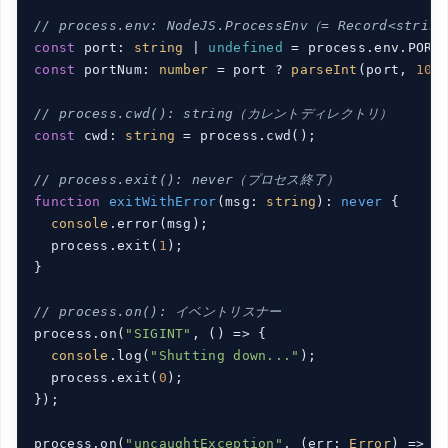
// process.env: NodeJS.ProcessEnv（= Record<string
const
 port: 
string
 | 
undefined
const
 portNum: 
number
 = port ? 
parseInt
(port, 
10
)
// process.cwd(): string（カレントディレクトリ）
const
 cwd: 
string
 = process.cwd();

// process.exit(): never（プロセス終了）
function
exitWithError
(
msg: 
string
): 
never
{

console
.error(msg);

  process.exit(
1
);

}

// process.on(): イベントリスナー
process.on(
"SIGINT"
, 
()
 =>
 {

console
.log(
"Shutting down..."
);

  process.exit(
0
);

});

process.on(
"uncaughtException"
, 
(
err: 
Error
) =>
 {
