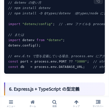
// dotenv の使い方
// npm install dotenv
// npm install -D @types/dotenv （@types/nod
import
"dotenv/config"
;  
// .env ファイルを proces
// または
import
 dotenv 
from
"dotenv"
;

dotenv.config();

// env.d.ts で型を定義している場合、process.env に
const
 port = process.env.PORT ?? 
"3000"
;  
// stri
const
 db   = process.env.DATABASE_URL;    
// stri
6. Express.js + TypeScript の型定義
Node.jsの最もポピュラーなWebフレームワーク、
メニュー
ホーム
検索
トップ
サイドバー