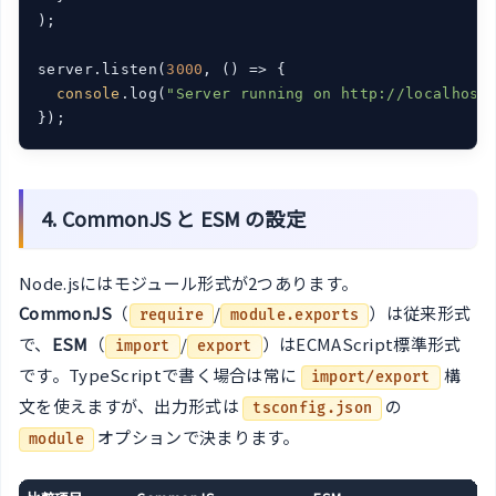
);

server.listen(
3000
, 
()
 =>
 {

console
.log(
"Server running on http://localhost
4. CommonJS と ESM の設定
Node.jsにはモジュール形式が2つあります。
CommonJS
（
/
）は従来形式
require
module.exports
で、
ESM
（
/
）はECMAScript標準形式
import
export
です。TypeScriptで書く場合は常に
構
import/export
文を使えますが、出力形式は
の
tsconfig.json
オプションで決まります。
module