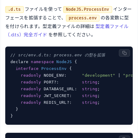
ファイルを使って
インター
.d.ts
NodeJS.ProcessEnv
フェースを拡張することで、
の各変数に型
process.env
を付けられます。型定義ファイルの詳細は
型定義ファイル
（.d.ts）完全ガイド
を参照してください。
// src/env.d.ts: process.env の型を拡張
declare 
namespace
NodeJS
 {

interface
ProcessEnv
 {

readonly
 NODE_ENV:      
"development"
 | 
"prod
readonly
 PORT?:         
string
;

readonly
 DATABASE_URL:  
string
;

readonly
 JWT_SECRET:    
string
;

readonly
 REDIS_URL?:    
string
;

  }
