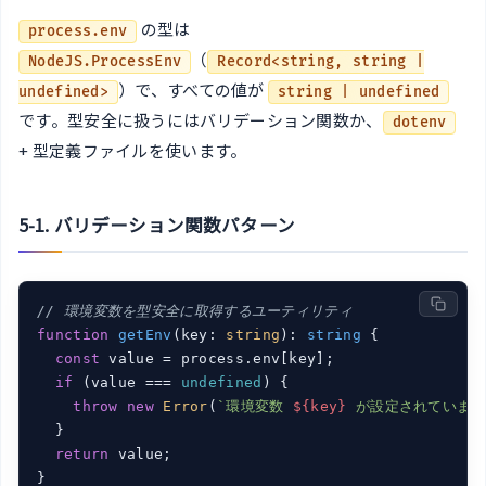
の型は
process.env
（
NodeJS.ProcessEnv
Record<string, string |
）で、すべての値が
undefined>
string | undefined
です。型安全に扱うにはバリデーション関数か、
dotenv
+ 型定義ファイルを使います。
5-1. バリデーション関数パターン
// 環境変数を型安全に取得するユーティリティ
function
getEnv
(
key: 
string
): 
string
{

const
 value = process.env[key];

if
 (value === 
undefined
) {

throw
new
Error
(
`環境変数 
${key}
 が設定されていませ
  }

return
 value;

}
