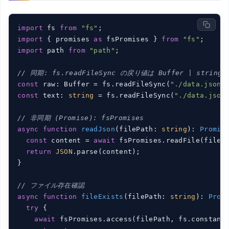
import
 fs 
from
"fs"
import
 { promises 
as
 fsPromises } 
from
"fs"
import
 path 
from
"path"
;

// 同期: fs.readFileSync の戻り値は Buffer | string
const
 raw: Buffer = fs.readFileSync(
"./data.json"
const
 text: 
string
 = fs.readFileSync(
"./data.json
// 非同期 (Promise): fsPromises
async
function
readJson
(
filePath: 
string
): 
Promis
const
 content = 
await
 fsPromises.readFile(fileP
return
JSON
.parse(content);

}

// ファイル存在確認
async
function
fileExists
(
filePath: 
string
): 
Prom
try
 {

await
 fsPromises.access(filePath, fs.constants