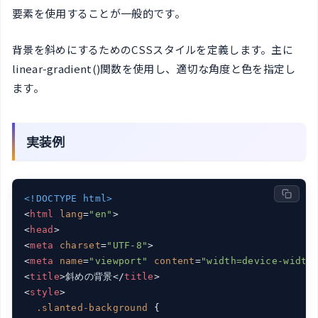
要素を使用することが一般的です。
背景を斜めにするためのCSSスタイルを定義します。主に
linear-gradient()関数を使用し、適切な角度と色を指定し
ます。
実装例
<!DOCTYPE html>
<
html
lang
=
"en"
>
<
head
>
<
meta
charset
=
"UTF-8"
>
<
meta
name
=
"viewport"
content
=
"width=device-width
<
title
>
斜めの背景
</
title
>
<
style
>
.slanted-background
 {
