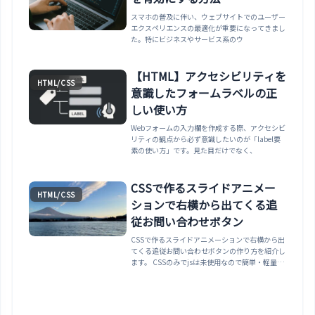
スマホの普及に伴い、ウェブサイトでのユーザー
エクスペリエンスの最適化が重要になってきまし
た。特にビジネスやサービス系のウ
【HTML】アクセシビリティを
HTML/CSS
意識したフォームラベルの正
しい使い方
Webフォームの入力欄を作成する際、アクセシビ
リティの観点から必ず意識したいのが「label要
素の使い方」です。見た目だけでなく、
CSSで作るスライドアニメー
HTML/CSS
ションで右横から出てくる追
従お問い合わせボタン
CSSで作るスライドアニメーションで右横から出
てくる追従お問い合わせボタンの作り方を紹介し
ます。 CSSのみでjsは未使用なので簡単・軽量で
す