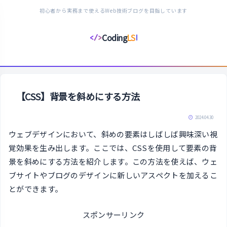
初心者から実務まで使えるWeb技術ブログを目指しています
Coding
LS
</>
コ
ー
デ
ィ
ン
【CSS】背景を斜めにする方法
グ
ラ
2024.04.30
イ
ウェブデザインにおいて、斜めの要素はしばしば興味深い視
フ
覚効果を生み出します。ここでは、CSSを使用して要素の背
ス
景を斜めにする方法を紹介します。この方法を使えば、ウェ
タ
ブサイトやブログのデザインに新しいアスペクトを加えるこ
イ
とができます。
ル
スポンサーリンク