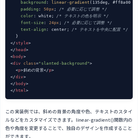
background
: 
linear-gradient
(135deg, #ff8a00 0%
padding
: 
50px
; 
/* 必要に応じて調整 */
color
: white; 
/* テキストの色を明示 */
font-size
: 
24px
; 
/* 必要に応じて調整 */
text-align
: center; 
/* テキストを中央に配置 */
</
style
>
</
head
>
<
body
>
<
div
class
=
"slanted-background"
>
<
p
>
斜めの背景
</
p
>
</
div
>
</
body
>
</
html
>
この実装例では、斜めの背景の角度や色、テキストのスタイ
ルなどをカスタマイズできます。linear-gradient()関数内の
色や角度を変更することで、独自のデザインを作成すること
ができます。