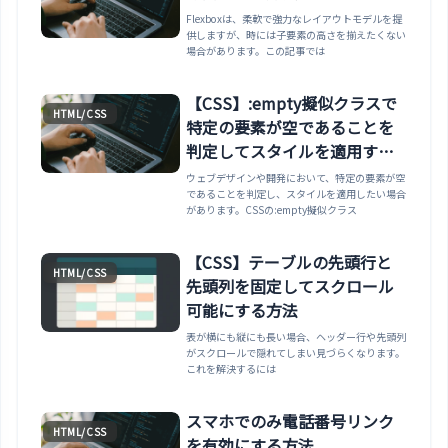
Flexboxは、柔軟で強力なレイアウトモデルを提
供しますが、時には子要素の高さを揃えたくない
場合があります。この記事では
【CSS】:empty擬似クラスで
HTML/CSS
特定の要素が空であることを
判定してスタイルを適用する
方法
ウェブデザインや開発において、特定の要素が空
であることを判定し、スタイルを適用したい場合
があります。CSSの:empty擬似クラス
【CSS】テーブルの先頭行と
HTML/CSS
先頭列を固定してスクロール
可能にする方法
表が横にも縦にも長い場合、ヘッダー行や先頭列
がスクロールで隠れてしまい見づらくなります。
これを解決するには
スマホでのみ電話番号リンク
HTML/CSS
を有効にする方法