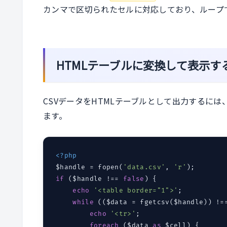
カンマで区切られたセルに対応しており、ループ
HTMLテーブルに変換して表示す
CSVデータをHTMLテーブルとして出力するには
ます。
<?php
$handle = fopen(
'data.csv'
, 
'r'
if
 ($handle !== 
false
) {

echo
'<table border="1">'
;

while
 (($data = fgetcsv($handle)) !=
echo
'<tr>'
;

foreach
 ($data 
as
 $cell) {
