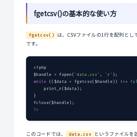
fgetcsv()の基本的な使い方
は、CSVファイルの1行を配列と
fgetcsv()
です。
<?php

$handle = fopen(
'data.csv'
, 
'r'
while
 (($data = fgetcsv($handle)) !== 
fa
    print_r($data);

}

?>
このコードでは、
というファイルを
data.csv