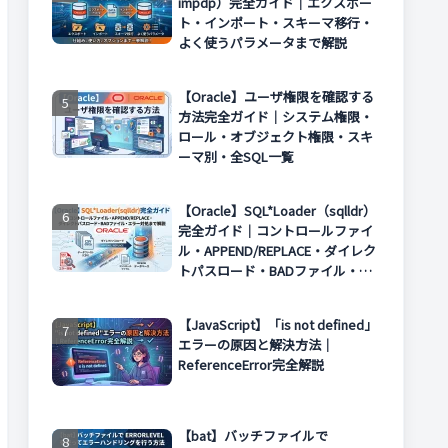
impdp）完全ガイド｜エクスポー
ト・インポート・スキーマ移行・
よく使うパラメータまで解説
【Oracle】ユーザ権限を確認する
方法完全ガイド｜システム権限・
ロール・オブジェクト権限・スキ
ーマ別・全SQL一覧
【Oracle】SQL*Loader（sqlldr）
完全ガイド｜コントロールファイ
ル・APPEND/REPLACE・ダイレク
トパスロード・BADファイル・エ
ラー対処まで解説
【JavaScript】「is not defined」
エラーの原因と解決方法｜
ReferenceError完全解説
【bat】バッチファイルで