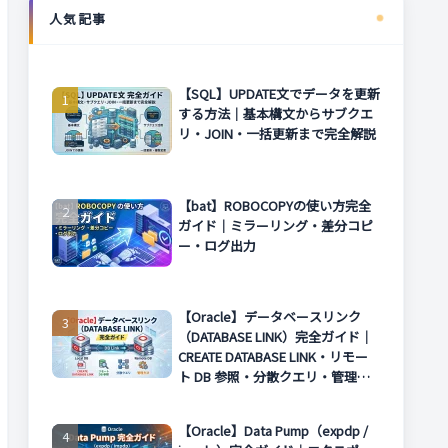
人気記事
【SQL】UPDATE文でデータを更新
する方法｜基本構文からサブクエ
リ・JOIN・一括更新まで完全解説
【bat】ROBOCOPYの使い方完全
ガイド｜ミラーリング・差分コピ
ー・ログ出力
【Oracle】データベースリンク
（DATABASE LINK）完全ガイド｜
CREATE DATABASE LINK・リモー
ト DB 参照・分散クエリ・管理方
法まで解説
【Oracle】Data Pump（expdp /