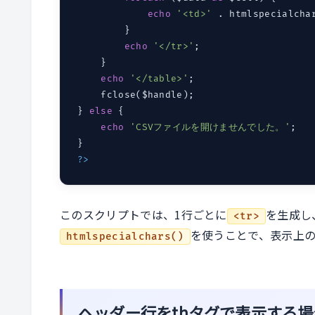
echo
'<td>'
 . htmlspecialcha
        }

echo
'</tr>'
;

    }

echo
'</table>'
;

    fclose($handle);

} 
else
 {

echo
'CSVファイルを開けませんでした。'
;

?>
このスクリプトでは、1行ごとに
を生成し
<tr>
を使うことで、表示上の
htmlspecialchars()
ヘッダー行をthタグで表示する場