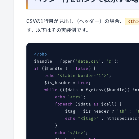
CSVの1行目が見出し（ヘッダー）の場合、
<th
す。以下はその実装例です。
<?php
$handle = fopen(
'data.csv'
, 
'r'
if
 ($handle !== 
false
) {

echo
'<table border="1">'
;

    $is_header = 
true
;

while
 (($data = fgetcsv($handle)) !=
echo
'<tr>'
;

foreach
 ($data 
as
 $cell) {

            $tag = $is_header ? 
'th'
 : 
'
echo
"<$tag>"
 . htmlspecialc
        }

echo
'</tr>'
;
