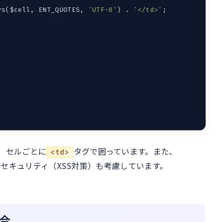
rs($cell, ENT_QUOTES, 
'UTF-8'
) . 
'</td>'
;

、セルごとに
タグで囲っています。また、
<td>
セキュリティ（XSS対策）も考慮しています。
合