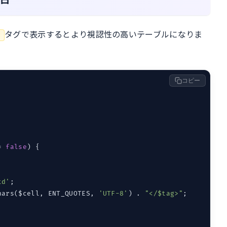
タグで表示するとより視認性の高いテーブルになりま
>
コピー
= 
false
) {

td'
;

hars($cell, ENT_QUOTES, 
'UTF-8'
) . 
"</$tag>"
;
