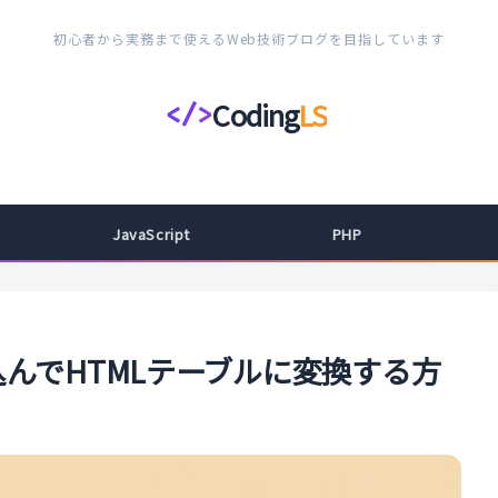
初心者から実務まで使えるWeb技術ブログを目指しています
Coding
LS
</>
コ
ー
デ
ィ
JavaScript
PHP
ン
グ
ラ
イ
込んでHTMLテーブルに変換する方
フ
ス
タ
イ