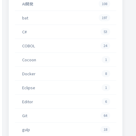
AI開発
108
bat
197
C#
53
COBOL
24
Cocoon
1
Docker
8
Eclipse
1
Editor
6
Git
64
gulp
18