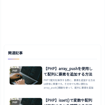
関連記事
【PHP】array_pushを使用し
PHP
て配列に要素を追加する方法
PHPで配列を操作する際に、要素を追加する方法
は非常に重要です。その中でも特に便利な
array_push()関数を使って、配列に要素を追加
【PHP】isset()で変数や配列
PHP