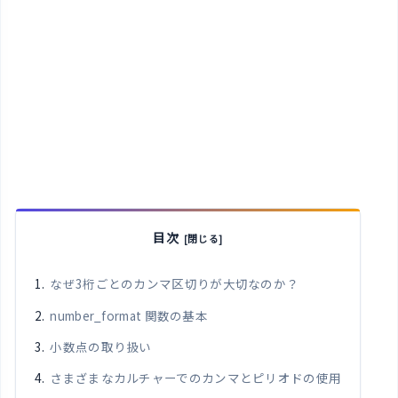
目次
なぜ3桁ごとのカンマ区切りが大切なのか？
number_format 関数の基本
小数点の取り扱い
さまざまなカルチャーでのカンマとピリオドの使用