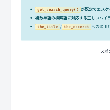
が既定でエスケ
get_search_query()
複数単語の検索語に対応する
正しいハイ
/
への適用
the_title
the_excerpt
スポ