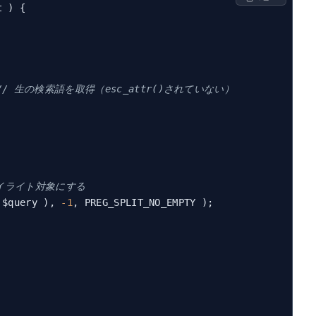
t )
{

// 生の検索語を取得（esc_attr()されていない）
イライト対象にする
 $query ), 
-1
, PREG_SPLIT_NO_EMPTY );
