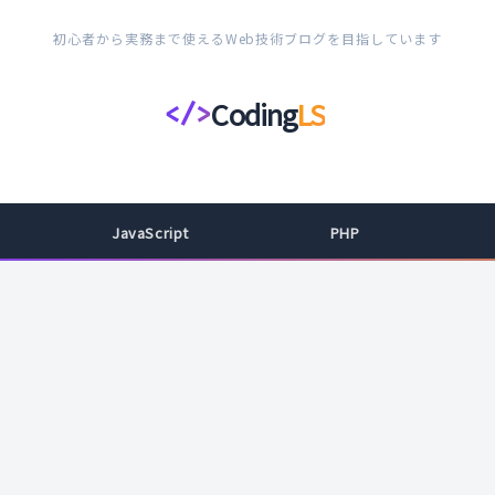
初心者から実務まで使えるWeb技術ブログを目指しています
Coding
LS
</>
コ
ー
デ
ィ
JavaScript
PHP
ン
グ
ラ
イ
フ
ス
タ
イ