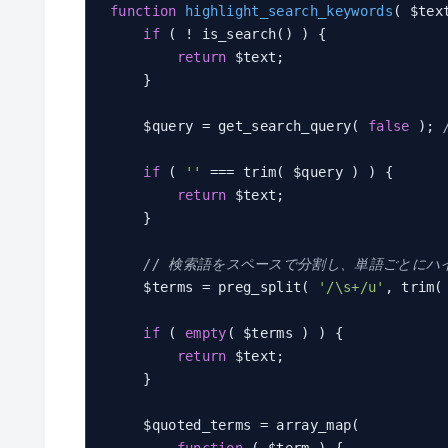
function
highlight_search_keywords
( $tex
if
 ( ! is_search() ) {

return
 $text;

    }

    $query = get_search_query( 
false
 ); 
if
 ( 
''
 === trim( $query ) ) {

return
 $text;

    }

// 検索語をスペースで分割し、単語ごとにハ
    $terms = preg_split( 
'/\s+/u'
, trim(
if
 ( 
empty
( $terms ) ) {

return
 $text;

    }

    $quoted_terms = array_map(
