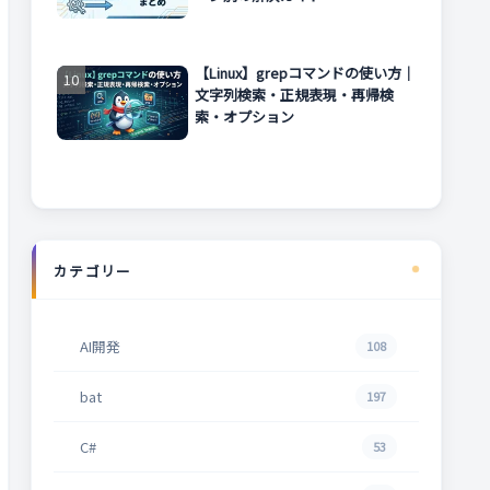
【Linux】grepコマンドの使い方｜
文字列検索・正規表現・再帰検
索・オプション
カテゴリー
AI開発
108
bat
197
C#
53