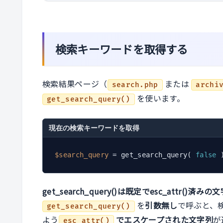
検索キーワードを取得する
検索結果ページ（
または
search.php
archi
を使います。
get_search_query()
現在の検索キーワードを取得
$search_query
 = get_search_query( 
false
get_search_query()は既定でesc_attr()済
を
引数無し
で呼ぶと、
get_search_query()
よう
でエスケープされた文字列
が
esc_attr()