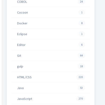
COBOL
24
Cocoon
1
Docker
8
Eclipse
1
Editor
6
Git
64
gulp
18
HTML/CSS
220
Java
53
JavaScript
270