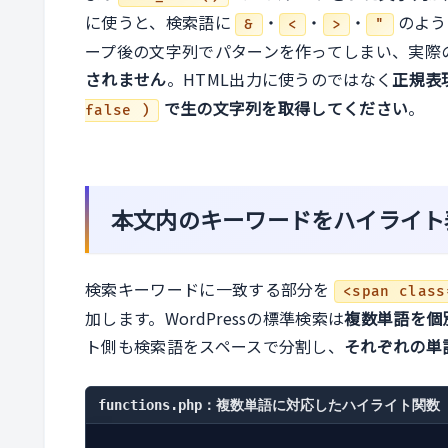
に使うと、検索語に
・
・
・
のよう
&
<
>
"
ープ後の文字列でパターンを作ってしまい、実際
されません
。HTML出力に使うのではなく
正規表
で生の文字列を取得してください
。
false )
本文内のキーワードをハイライト
検索キーワードに一致する部分を
<span class
加します。WordPressの標準検索は
複数単語を個
ト側も検索語をスペースで分割し、
それぞれの単
functions.php：複数単語に対応したハイライト関数