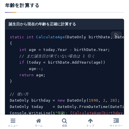
年齢を計算する
誕生日から現在の年齢を正確に計算する
static
int
CalculateAge
(
DateOnly birthDate, DateO
{

int
 age = today.Year - birthDate.Year;

// まだ誕生日が来ていない場合は 1 引く
if
 (today < birthDate.AddYears(age))

        age--;

return
 age;

}

// 使い方
DateOnly birthday = 
new
 DateOnly(
1990
, 
2
, 
28
);

DateOnly today    = DateOnly.FromDateTime(DateTime
Console.WriteLine(
$"年齢: 
{CalculateAge(birthday, 
// うるう年生まれ（2/29）への対応
メニュー
ホーム
検索
トップ
サイドバー