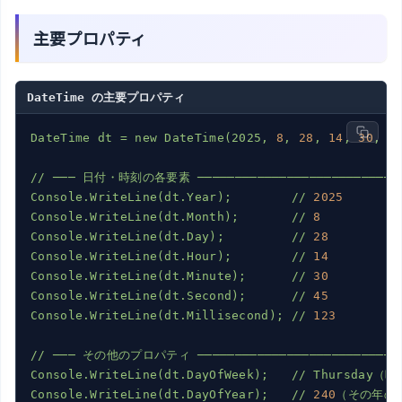
主要プロパティ
DateTime の主要プロパティ
DateTime
dt
=
new
DateTime(2025,
8
,
28
,
14
,
30
,
4
//
───
日付・時刻の各要素
──────────────────────────
Console.WriteLine(dt.Year);
//
2025
Console.WriteLine(dt.Month);
//
8
Console.WriteLine(dt.Day);
//
28
Console.WriteLine(dt.Hour);
//
14
Console.WriteLine(dt.Minute);
//
30
Console.WriteLine(dt.Second);
//
45
Console.WriteLine(dt.Millisecond);
//
123
//
───
その他のプロパティ
──────────────────────────
Console.WriteLine(dt.DayOfWeek);
//
Thursday（
Console.WriteLine(dt.DayOfYear);
//
240
（その年の