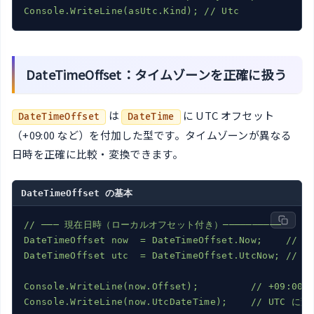
Console.WriteLine(asUtc.Kind);
//
Utc
DateTimeOffset：タイムゾーンを正確に扱う
は
に UTC オフセット
DateTimeOffset
DateTime
（+09:00 など）を付加した型です。タイムゾーンが異なる
日時を正確に比較・変換できます。
DateTimeOffset の基本
//
───
現在日時（ローカルオフセット付き）──────────
DateTimeOffset
now
=
DateTimeOffset.Now;
//
2
DateTimeOffset
utc
=
DateTimeOffset.UtcNow;
//
2
Console.WriteLine(now.Offset);
//
+09:00
Console.WriteLine(now.UtcDateTime);
//
UTC
に変