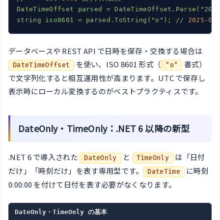
DateTimeOffset
parsed
=
DateTimeOffset.Parse("202
string
iso8601
=
parsed.ToString("o");
//
2025
-08
データベースや REST API で日時を保存・交換する場合は
を使い、ISO 8601 形式（
書式）
DateTimeOffset
"o"
で文字列化すると相互運用性が高まります。UTC で保存し
表示時にローカル変換するのがベストプラクティスです。
DateOnly・TimeOnly：.NET 6 以降の新型
.NET 6 で導入された
と
は「日付
DateOnly
TimeOnly
だけ」「時刻だけ」を表す専用型です。
に時刻
DateTime
0:00:00 を付けて日付を表す必要がなくなります。
DateOnly・TimeOnly の基本