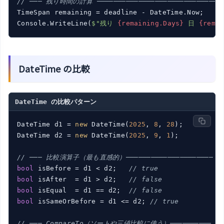
// ─── 残り時間の計算 ──────────────────────────────
TimeSpan remaining = deadline - DateTime.Now;

Console.WriteLine(
$"残り 
{remaining.Days}
 日 
{remai
DateTime の比較
DateTime の比較パターン
DateTime d1 = 
new
 DateTime(
2025
, 
8
, 
28
);

DateTime d2 = 
new
 DateTime(
2025
, 
9
, 
1
);

// ─── 比較演算子（最も直感的）─────────────────────
bool
 isBefore = d1 < d2;   
// true
bool
 isAfter  = d1 > d2;   
// false
bool
 isEqual  = d1 == d2;  
// false
bool
 isSameOrBefore = d1 <= d2; 
// true
// ─── CompareTo（ソートや三値比較に使う）──────────