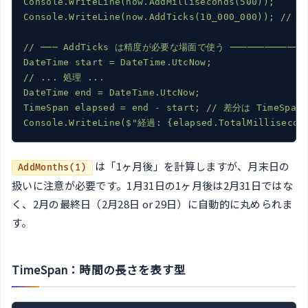
Console.WriteLine(now.AddMilliseconds(500));
Console.WriteLine(now.AddTicks(10_000_000));
//
1
//
───
AddTicks
は精度が必要な場面で使う
────────────
DateTime
start
=
DateTime.UtcNow;
//
...
処理
...
DateTime
end
=
DateTime.UtcNow;
TimeSpan
elapsed
=
end
-
start;
//
差分は
TimeSpan
Console.WriteLine($"経過:
{elapsed.TotalMillisecon
は「1ヶ月後」を計算しますが、月末日の
AddMonths(1)
扱いに注意が必要です。1月31日の1ヶ月後は2月31日ではな
く、2月の最終日（2月28日 or 29日）に自動的に丸められま
す。
TimeSpan：時間の長さを表す型