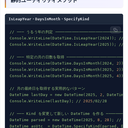
IsLeapYear・DaysInMonth・SpecifyKind
//
───
うるう年の判定
──────────────────────────────
Console.WriteLine(DateTime.IsLeapYear(2024));
//
Console.WriteLine(DateTime.IsLeapYear(2025));
//
//
───
特定の月の日数を取得
────────────────────────
Console.WriteLine(DateTime.DaysInMonth(2024,
2
));
Console.WriteLine(DateTime.DaysInMonth(2025,
2
));
Console.WriteLine(DateTime.DaysInMonth(2025,
4
));
//
月の最終日を取得する実用的なパターン
DateTime
lastDay
=
new
DateTime(2025,
2
,
DateTime
Console.WriteLine(lastDay);
//
2025
/02/28
//
───
Kind
を変更して新しい
DateTime
を作る
────────
DateTime
parsed
=
new
DateTime(2025,
8
,
28
);
//
K
DateTime
asUtc
=
DateTime.SpecifyKind(parsed,
Da