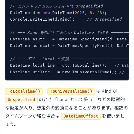
// コンストラクタのデフォルトは Unspecified
DateTime d = 
new
 DateTime(
2025
, 
8
, 
28
);

Console.WriteLine(d.Kind);     
// Unspecified
// ─── Kind を指定して新しい DateTime を作る ────────
DateTime asUtc   = DateTime.SpecifyKind(d, DateTim
DateTime asLocal = DateTime.SpecifyKind(d, DateTim
// ─── UTC ↔ Local の変換 ─────────────────────────
DateTime localTime = utc.ToLocalTime();   
// UTC
DateTime utcTime   = now.ToUniversalTime(); 
// ロ
・
は Kind が
ToLocalTime()
ToUniversalTime()
のとき「Local として扱う」などの暗黙的
Unspecified
な仮定が入り、想定外の変換になることがあります。複数の
タイムゾーンが絡む場合は
を使いまし
DateTimeOffset
ょう。