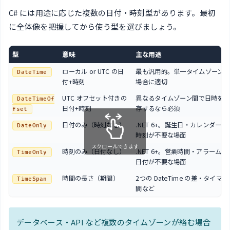
C# には用途に応じた複数の日付・時刻型があります。最初
に全体像を把握してから使う型を選びましょう。
型
意味
主な用途
ローカル or UTC の日
最も汎用的。単一タイムゾーン
DateTime
付+時刻
場合に適切
UTC オフセット付きの
異なるタイムゾーン間で日時を
DateTimeOf
日付+時刻
存するなら必須
fset
日付のみ（時刻なし）
.NET 6+。誕生日・カレンダー
DateOnly
時刻が不要な場面
スクロールできます
時刻のみ（日付なし）
.NET 6+。営業時間・アラーム
TimeOnly
日付が不要な場面
時間の長さ（期間）
2つの DateTime の差・タイマ
TimeSpan
間など
データベース・API など複数のタイムゾーンが絡む場合