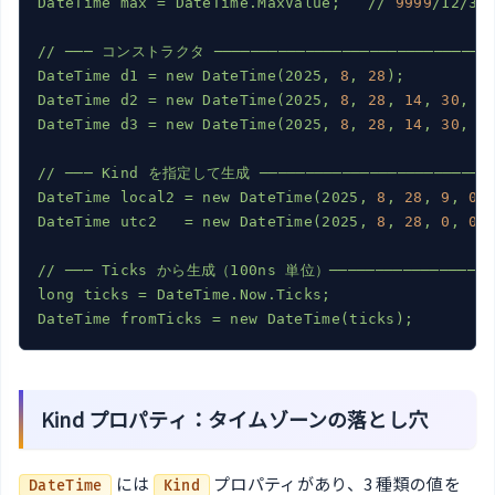
DateTime
max
=
DateTime.MaxValue;
//
9999
/12/31
//
───
コンストラクタ
──────────────────────────────
DateTime
d1
=
new
DateTime(2025,
8
,
28
);
DateTime
d2
=
new
DateTime(2025,
8
,
28
,
14
,
30
,
0
DateTime
d3
=
new
DateTime(2025,
8
,
28
,
14
,
30
,
0
//
───
Kind
を指定して生成
─────────────────────────
DateTime
local2
=
new
DateTime(2025,
8
,
28
,
9
,
0
,
DateTime
utc2
=
new
DateTime(2025,
8
,
28
,
0
,
0
,
//
───
Ticks
から生成（100ns
単位）─────────────────
long
ticks
=
DateTime.Now.Ticks;
DateTime
fromTicks
=
new
DateTime(ticks);
Kind プロパティ：タイムゾーンの落とし穴
には
プロパティがあり、3 種類の値を
DateTime
Kind