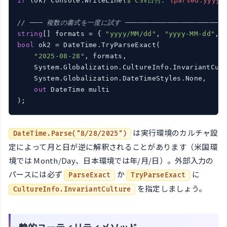
if
 (ok) Console.WriteLine(
$"CSV日付: 
{parsed:yyyy/
// ─── 複数の書式を一度に試す ───────────────────────
string
[] formats = { 
"yyyy/MM/dd"
, 
"yyyy-MM-dd"
, 
bool
 ok2 = DateTime.TryParseExact(

"2025-08-28"
, formats,

    System.Globalization.CultureInfo.InvariantCult
    System.Globalization.DateTimeStyles.None,

out
 DateTime multi

は実行環境のカルチャ設
DateTime.Parse("8/28/2025")
定によって月と日が逆に解釈されることがあります（米国環
境では Month/Day、日本環境では年/月/日）。外部入力の
パースには必ず
か
に
ParseExact
TryParseExact
を指定しましょう。
CultureInfo.InvariantCulture
静的ユーティリティメソッド