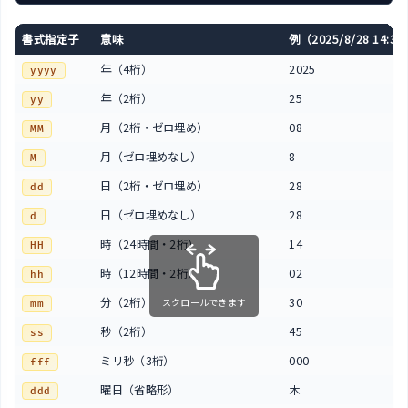
書式指定子
意味
例（2025/8/28 14:30
年（4桁）
2025
yyyy
年（2桁）
25
yy
月（2桁・ゼロ埋め）
08
MM
月（ゼロ埋めなし）
8
M
日（2桁・ゼロ埋め）
28
dd
日（ゼロ埋めなし）
28
d
時（24時間・2桁）
14
HH
時（12時間・2桁）
02
hh
分（2桁）
30
スクロールできます
mm
秒（2桁）
45
ss
ミリ秒（3桁）
000
fff
曜日（省略形）
木
ddd