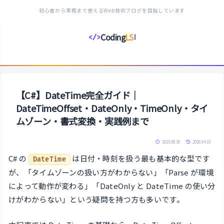
初心者から実務まで使えるWeb技術ブログを目指しています
Coding
LS
</>
コ
ー
デ
ィ
ン
【C#】DateTime完全ガイド｜
グ
DateTimeOffset・DateOnly・TimeOnly・タイ
ラ
ムゾーン・書式変換・実践例まで
イ
フ
2025.08.30
2026.04.15
ス
C# の
は日付・時刻を扱う最も基本的な型です
DateTime
タ
が、「タイムゾーンの扱い方がわからない」「Parse が環境
イ
によって動作が変わる」「DateOnly と DateTime の使い分
ル
けがわからない」という疑問を持つ方も多いです。