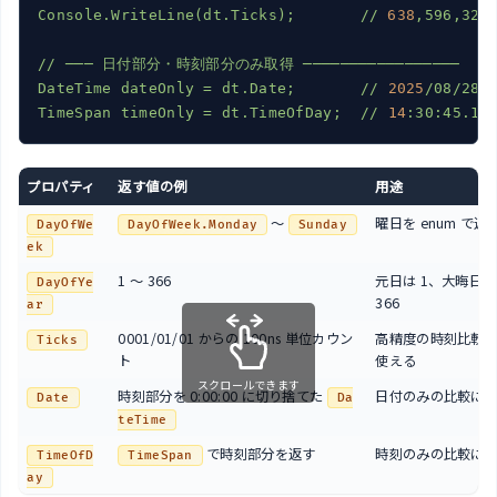
Console.WriteLine(dt.Ticks);
//
638
,596,326
//
───
日付部分・時刻部分のみ取得
─────────────────
DateTime
dateOnly
=
dt.Date;
//
2025
/08/28
TimeSpan
timeOnly
=
dt.TimeOfDay;
//
14
:30:45.1
プロパティ
返す値の例
用途
～
曜日を enum で返
DayOfWe
DayOfWeek.Monday
Sunday
ek
1 ～ 366
元日は 1、大晦日は 3
DayOfYe
366
ar
0001/01/01 からの 100ns 単位カウン
高精度の時刻比較
Ticks
ト
使える
スクロールできます
時刻部分を 0:00:00 に切り捨てた
日付のみの比較に
Date
Da
teTime
で時刻部分を返す
時刻のみの比較に
TimeOfD
TimeSpan
ay