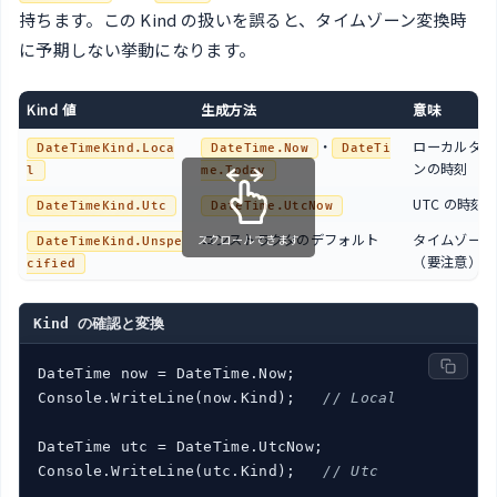
持ちます。この Kind の扱いを誤ると、タイムゾーン変換時
に予期しない挙動になります。
Kind 値
生成方法
意味
・
ローカルタイ
DateTimeKind.Loca
DateTime.Now
DateTi
ンの時刻
l
me.Today
UTC の時刻
DateTimeKind.Utc
DateTime.UtcNow
コンストラクタのデフォルト
タイムゾーン
スクロールできます
DateTimeKind.Unspe
（要注意）
cified
Kind の確認と変換
DateTime now = DateTime.Now;

Console.WriteLine(now.Kind);   
// Local
DateTime utc = DateTime.UtcNow;

Console.WriteLine(utc.Kind);   
// Utc