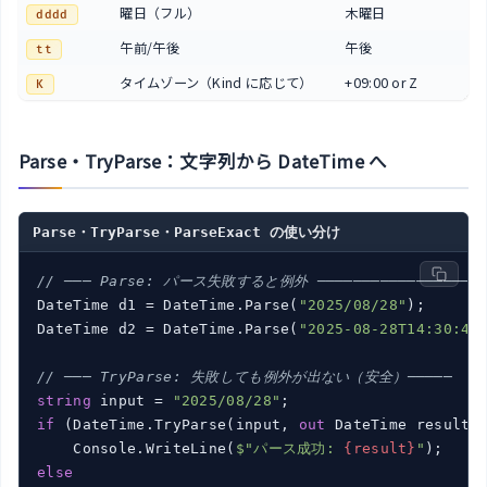
曜日（フル）
木曜日
dddd
午前/午後
午後
tt
タイムゾーン（Kind に応じて）
+09:00 or Z
K
Parse・TryParse：文字列から DateTime へ
Parse・TryParse・ParseExact の使い分け
// ─── Parse: パース失敗すると例外 ─────────────────
DateTime d1 = DateTime.Parse(
"2025/08/28"
);

DateTime d2 = DateTime.Parse(
"2025-08-28T14:30:45
// ─── TryParse: 失敗しても例外が出ない（安全）─────
string
 input = 
"2025/08/28"
if
 (DateTime.TryParse(input, 
out
 DateTime result))
    Console.WriteLine(
$"パース成功: 
{result}
"
else