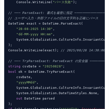
    Console.WriteLine(
"パース失敗"
);

// ─── ParseExact: 書式を厳密に指定 ────────────────
// ユーザー入力・外部ファイルの日付文字列を正確にパース
DateTime exact = DateTime.ParseExact(

"28-08-2025 14:30"
,

"dd-MM-yyyy HH:mm"
,

    System.Globalization.CultureInfo.InvariantCult
);

Console.WriteLine(exact); 
// 2025/08/28 14:30:00
// ─── TryParseExact: ParseExact の安全版 ─────────
string
 csvDate = 
"20250828"
bool
 ok = DateTime.TryParseExact(

    csvDate,

"yyyyMMdd"
,

    System.Globalization.CultureInfo.InvariantCult
    System.Globalization.DateTimeStyles.None,

out
 DateTime parsed
