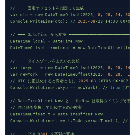
//
───
固定オフセットを指定して生成
────────────────
var
dto
=
new
DateTimeOffset(2025,
8
,
28
,
14
,
30
,
Console.WriteLine(dto);
//
2025
-08
-28T14:30:00+09
//
───
DateTime
から変換
──────────────────────────
DateTime
local
=
DateTime.Now;
DateTimeOffset
fromLocal
=
new
DateTimeOffset(loc
//
───
タイムゾーンをまたいだ比較
─────────────────
var
tokyo
=
new
DateTimeOffset(2025,
8
,
28
,
14
,
var
newYork
=
new
DateTimeOffset(2025,
8
,
28
,
1
,
//
UTC
に正規化すると両者ともに
2025
-08
-28T05:00:00Z
→
Console.WriteLine(tokyo
==
newYork);
//
true
（UTC
//
DateTimeOffset.Now
と
.UtcNow
は取得タイミングが微
//
同じ値を変換して比較するのが確実
DateTimeOffset
t
=
DateTimeOffset.Now;
Console.WriteLine(t
==
t.ToUniversalTime());
//
t
//
───
ISO
8601
文字列の変換
───────────────────────