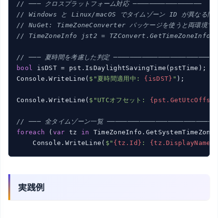
// ─── クロスプラットフォーム対応 ─────────────────
// Windows と Linux/macOS でタイムゾーン ID が異なる
// NuGet: TimeZoneConverter パッケージを使うと両環
// TimeZoneInfo jst2 = TZConvert.GetTimeZoneInfo(
// ─── 夏時間を考慮した判定 ─────────────────────────
bool
 isDST = pst.IsDaylightSavingTime(pstTime);

Console.WriteLine(
$"夏時間適用中: 
{isDST}
"
);

Console.WriteLine(
$"UTCオフセット: 
{pst.GetUtcOffse
// ─── 全タイムゾーン一覧 ──────────────────────────
foreach
 (
var
 tz 
in
 TimeZoneInfo.GetSystemTimeZones
    Console.WriteLine(
$"
{tz.Id}
: 
{tz.DisplayName}
実践例