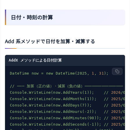
日付・時刻の計算
Add 系メソッドで日付を加算・減算する
AddX メソッドによる日付計算
DateTime
now
=
new
DateTime(2025,
1
,
31
);
//
───
加算（正の値）・減算（負の値）────────────────
Console.WriteLine(now.AddYears(1));
//
2026
/01
Console.WriteLine(now.AddMonths(1));
//
2025
/02
Console.WriteLine(now.AddDays(7));
//
2025
/02
Console.WriteLine(now.AddHours(-2));
//
2025
/01
Console.WriteLine(now.AddMinutes(90));
//
2025
/01
Console.WriteLine(now.AddSeconds(-1));
//
2025
/01