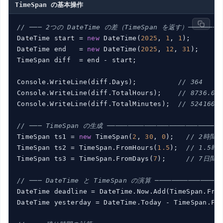
TimeSpan の基本操作
// ─── 2つの DateTime の差（TimeSpan を返す）────────
DateTime start = 
new
 DateTime(
2025
, 
1
, 
1
);

DateTime end   = 
new
 DateTime(
2025
, 
12
, 
31
);

TimeSpan diff  = end - start;

Console.WriteLine(diff.Days);          
// 364
Console.WriteLine(diff.TotalHours);    
// 8736.0
Console.WriteLine(diff.TotalMinutes);  
// 524160.
// ─── TimeSpan の生成 ────────────────────────────
TimeSpan ts1 = 
new
 TimeSpan(
2
, 
30
, 
0
);   
// 2時間3
TimeSpan ts2 = TimeSpan.FromHours(
1.5
);  
// 1.5時
TimeSpan ts3 = TimeSpan.FromDays(
7
);     
// 7日間
// ─── DateTime と TimeSpan の演算 ────────────────
DateTime deadline = DateTime.Now.Add(TimeSpan.Fro
DateTime yesterday = DateTime.Today - TimeSpan.Fr