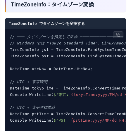
TimeZoneInfo：タイムゾーン変換
TimeZoneInfo でタイムゾーンを変換する
// ─── タイムゾーンを指定して変換 ──────────────────
// Windows では "Tokyo Standard Time"、Linux/macOS
TimeZoneInfo jst = TimeZoneInfo.FindSystemTimeZon
TimeZoneInfo pst = TimeZoneInfo.FindSystemTimeZon
DateTime utcNow = DateTime.UtcNow;

// UTC → 東京時間
DateTime tokyoTime = TimeZoneInfo.ConvertTimeFromU
Console.WriteLine(
$"東京: 
{tokyoTime:yyyy/MM/dd HH
// UTC → 太平洋標準時
DateTime pstTime = TimeZoneInfo.ConvertTimeFromUtc
Console.WriteLine(
$"PST: 
{pstTime:yyyy/MM/dd HH:m