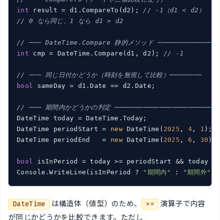
int
 result = d1.CompareTo(d2); 
// -1（d1 < d2）
// 0 なら同じ、1 なら d1 > d2
// ─── DateTime.Compare 静的メソッド ───────────────
int
 cmp = DateTime.Compare(d1, d2); 
// -1
// ─── 同じ日付かどうか（時刻を無視して比較）────────
bool
 sameDay = d1.Date == d2.Date;

// ─── 期間内かどうかの判定 ────────────────────────
DateTime today = DateTime.Today;

DateTime periodStart = 
new
 DateTime(
2025
, 
4
, 
1
);

DateTime periodEnd   = 
new
 DateTime(
2025
, 
6
, 
30
);

bool
 isInPeriod = today >= periodStart && today <=
Console.WriteLine(isInPeriod ? 
"期間内"
 : 
"期間外"
は構造体（値型）のため、
演算子で内容
DateTime
==
が同じかどうかを比較できます。ただし