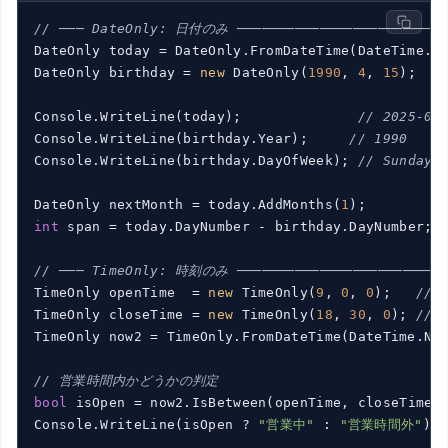
// ─── DateOnly: 日付のみ ─────────────────────────
DateOnly today = DateOnly.FromDateTime(DateTime.To
DateOnly birthday = 
new
 DateOnly(
1990
, 
4
, 
15
);

Console.WriteLine(today);              
// 2025-08
Console.WriteLine(birthday.Year);     
// 1990
Console.WriteLine(birthday.DayOfWeek); 
// Sunday
DateOnly nextMonth = today.AddMonths(
1
int
 span = today.DayNumber - birthday.DayNumber; 
// ─── TimeOnly: 時刻のみ ─────────────────────────
TimeOnly openTime  = 
new
 TimeOnly(
9
, 
0
, 
0
);   
// 
TimeOnly closeTime = 
new
 TimeOnly(
18
, 
30
, 
0
); 
// 
TimeOnly now2 = TimeOnly.FromDateTime(DateTime.Now
// 営業時間内かどうかの判定
bool
 isOpen = now2.IsBetween(openTime, closeTime);
Console.WriteLine(isOpen ? 
"営業中"
 : 
"営業時間外"
);
