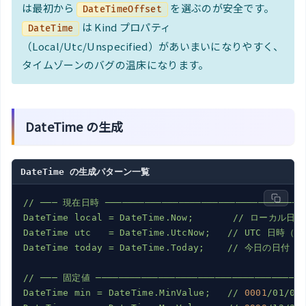
は最初から
を選ぶのが安全です。
DateTimeOffset
は Kind プロパティ
DateTime
（Local/Utc/Unspecified）があいまいになりやすく、
タイムゾーンのバグの温床になります。
DateTime の生成
DateTime の生成パターン一覧
//
───
現在日時
───────────────────────────────────
DateTime
local
=
DateTime.Now;
//
ローカル日時（
DateTime
utc
=
DateTime.UtcNow;
//
UTC
日時（Ki
DateTime
today
=
DateTime.Today;
//
今日の日付（
//
───
固定値
─────────────────────────────────────
DateTime
min
=
DateTime.MinValue;
//
0001
/01/01