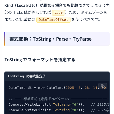
Kind（Local/Utc）が異なる場合でも比較できてしまう
（内
部の Ticks 値が等しければ
）ため、タイムゾーンを
true
またいだ比較には
を使うべきです。
DateTimeOffset
書式変換：ToString・Parse・TryParse
ToString でフォーマットを指定する
ToString の書式指定子
DateTime dt = new DateTime(
2025
, 
8
, 
28
, 
14
, 
30
, 
4
// ─── 標準書式（定義済みパターン）─────────────────
Console.WriteLine(dt.
ToString
(
"d"
));   
// 2025/0
Console.WriteLine(dt.
ToString
(
"D"
));   
// 2025年