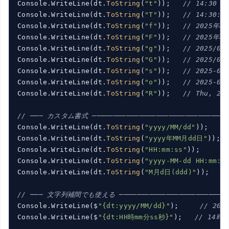
Console.WriteLine(dt.
ToString
(
"t"
));   
// 14:30
Console.WriteLine(dt.
ToString
(
"T"
));   
// 14:30:
Console.WriteLine(dt.
ToString
(
"f"
));   
// 2025年8
Console.WriteLine(dt.
ToString
(
"F"
));   
// 2025年8月
Console.WriteLine(dt.
ToString
(
"g"
));   
// 2025/08
Console.WriteLine(dt.
ToString
(
"G"
));   
// 2025/08
Console.WriteLine(dt.
ToString
(
"s"
));   
// 2025-08
Console.WriteLine(dt.
ToString
(
"o"
));   
// 2025-0
Console.WriteLine(dt.
ToString
(
"R"
));   
// Thu, 28
// ─── カスタム書式 ────────────────────────────────
Console.WriteLine(dt.
ToString
(
"yyyy/MM/dd"
));    
Console.WriteLine(dt.
ToString
(
"yyyy年MM月dd日"
));  
Console.WriteLine(dt.
ToString
(
"HH:mm:ss"
));      
Console.WriteLine(dt.
ToString
(
"yyyy-MM-dd HH:mm:s
Console.WriteLine(dt.
ToString
(
"M月d日(ddd)"
));    
// ─── 文字列補間でも使える ─────────────────────────
Console.WriteLine($
"{dt:yyyy/MM/dd}"
);     
// 202
Console.WriteLine($
"{dt:HH時mm分ss秒}"
);   
// 14時3