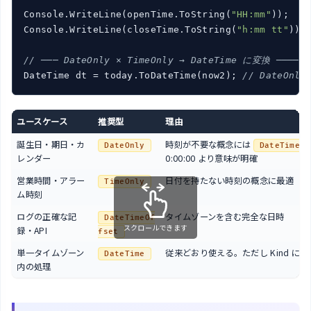
Console.WriteLine(openTime.ToString(
"HH:mm"
));   
Console.WriteLine(closeTime.ToString(
"h:mm tt"
));
// ─── DateOnly × TimeOnly → DateTime に変換 ──────
DateTime dt = today.ToDateTime(now2); 
// DateOnly
ユースケース
推奨型
理由
誕生日・期日・カ
時刻が不要な概念には
DateOnly
DateTime
レンダー
0:00:00 より意味が明確
営業時間・アラー
日付を持たない時刻の概念に最適
TimeOnly
ム時刻
ログの正確な記
タイムゾーンを含む完全な日時
DateTimeOf
スクロールできます
録・API
fset
単一タイムゾーン
従来どおり使える。ただし Kind に注
DateTime
内の処理