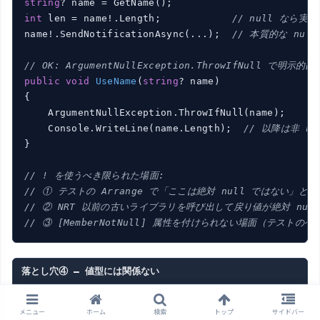
string
int
 len = name!.Length;            
// null なら実
name!.SendNotificationAsync(...);  
// 本質的な nul
// OK: ArgumentNullException.ThrowIfNull で明示的
public
void
UseName
(
string
? name
)
{

    ArgumentNullException.ThrowIfNull(name);

    Console.WriteLine(name.Length);  
// 以降は非 nu
}

// ! を使うべき限られた場面:
// ① テストの Arrange で「ここは絶対 null ではない」と
// ② NRT 以前の古いライブラリを呼び出して戻り値が絶対 nul
// ③ [MemberNotNull] 属性を付けられない場面（テストの
落とし穴④ — 値型には関係ない
// NRT は参照型のみに影響する
メニュー
ホーム
検索
トップ
サイドバー
// 値型の nullable は C# 2.0 からある Nullable<T>