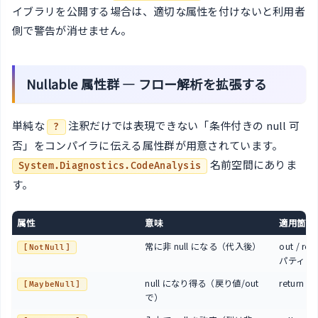
イブラリを公開する場合は、適切な属性を付けないと利用者
側で警告が消せません。
Nullable 属性群 — フロー解析を拡張する
単純な
注釈だけでは表現できない「条件付きの null 可
?
否」をコンパイラに伝える属性群が用意されています。
名前空間にありま
System.Diagnostics.CodeAnalysis
す。
属性
意味
適用箇所
常に非 null になる（代入後）
out / ref
[NotNull]
パティ
null になり得る（戻り値/out
return / 
[MaybeNull]
で）