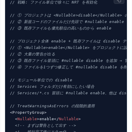
// 戦略: ファイル単位で徐々に NRT を有効化
// ① プロジェクトは <Nullable>disable</Nullable> の
// ② 新規コードのファイルだけ先頭で #nullable enable
// ③ 既存ファイルも優先順位の高いものから enable
// プロジェクト全体 enable + 既存ファイルは disable 
// ① <Nullable>enable</Nullable> をプロジェクトに設定
// ② 大量の警告が出る
// ③ 既存ファイル冒頭に #nullable disable を追加 → 警
// ④ ファイルを1つずつ修正して #nullable disable を削除
// モジュール単位での disable
// Services フォルダだけ有効にしたい場合
// Services/*.cs 冒頭に #nullable enable、他は disab
// TreatWarningsAsErrors の段階的適用
<PropertyGroup>

<
Nullable
>
enable
</
Nullable
>
<!-- まずは警告として出す -->
<!-- 移行完了後にエラー化 -->