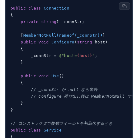
public
class
Connection
{

private
string
? _connStr;

    [
MemberNotNull(nameof(_connStr))
]

public
void
Configure
(
string
 host
)
    {

        _connStr = 
$"host=
{host}
"
;

    }

public
void
Use
(
)
    {

// _connStr が null なら警告
// Configure 呼び出し後は MemberNotNull で
    }

}

// コンストラクタで複数フィールドを初期化するとき
public
class
Service
{
