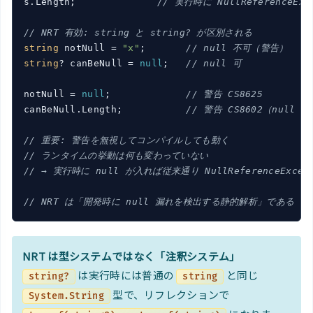
s.Length;              
// 実行時に NullReferenceExc
// NRT 有効: string と string? が区別される
string
 notNull = 
"x"
;       
// null 不可（警告）
string
? canBeNull = 
null
;   
// null 可
notNull = 
null
;             
// 警告 CS8625
canBeNull.Length;           
// 警告 CS8602（null 
// 重要: 警告を無視してコンパイルしても動く
// ランタイムの挙動は何も変わっていない
// → 実行時に null が入れば従来通り NullReferenceExcept
// NRT は「開発時に null 漏れを検出する静的解析」である
NRT は型システムではなく「注釈システム」
は実行時には普通の
と同じ
string?
string
型で、リフレクションで
System.String