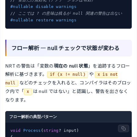
#nullable disable warnings
// ここでは ? の意味は残るが null 関連の警告は出ない
#nullable restore warnings
フロー解析 — null チェックで状態が変わる
NRT の警告は「変数の
現在の null 状態
」を追跡するフロー
解析に基づきます。
や
if (x != null)
x is not
などのチェックを入れると、コンパイラはそのブロッ
null
ク内で「
は null ではない」と認識し、警告を出さなく
x
なります。
フロー解析の典型パターン
void
Process
(
string
? input
)