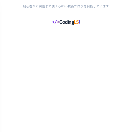
初心者から実務まで使えるWeb技術ブログを目指しています
Coding
LS
</>
コ
ー
デ
ィ
ン
グ
ラ
イ
フ
ス
タ
イ
ル