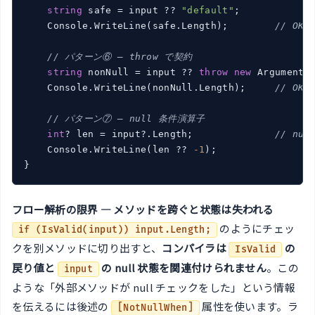
string
 safe = input ?? 
"default"
;

    Console.WriteLine(safe.Length);        
// OK
// パターン⑥ — throw で契約
string
 nonNull = input ?? 
throw
new
 ArgumentN
    Console.WriteLine(nonNull.Length);     
// OK
// パターン⑦ — null 条件演算子
int
? len = input?.Length;              
// nul
    Console.WriteLine(len ?? 
-1
);

フロー解析の限界 — メソッドを跨ぐと状態は失われる
のようにチェッ
if (IsValid(input)) input.Length;
クを別メソッドに切り出すと、
コンパイラは
の
IsValid
戻り値と
の null 状態を関連付けられません
。この
input
ような「外部メソッドが null チェックをした」という情報
を伝えるには後述の
属性を使います。ラ
[NotNullWhen]