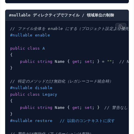
#nullable ディレクティブでファイル / 領域単位の制御
// ファイル全体を enable にする（プロジェクト設定より優先）
#nullable enable
public
class
A
{

public
string
 Name { 
get
; 
set
; } = 
""
;  
// NR
}

// 特定のメソッドだけ無効化（レガシーコード統合時）
#nullable disable
public
class
Legacy
{

public
string
 Name { 
get
; 
set
; }  
// 警告なし
#nullable restore   // 以前のコンテキストに戻す
// 警告だけ無効化（アノテーションは有効）