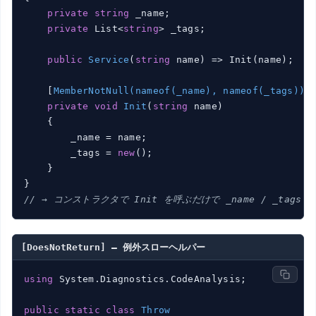
private
string
 _name;

private
 List<
string
> _tags;

public
Service
(
string
 name
)
 => Init(name);

    [
MemberNotNull(nameof(_name), nameof(_tags))
]

private
void
Init
(
string
 name
)
    {

        _name = name;

        _tags = 
new
();

    }

// → コンストラクタで Init を呼ぶだけで _name / _ta
[DoesNotReturn] — 例外スローヘルパー
using
 System.Diagnostics.CodeAnalysis;

public
static
class
Throw