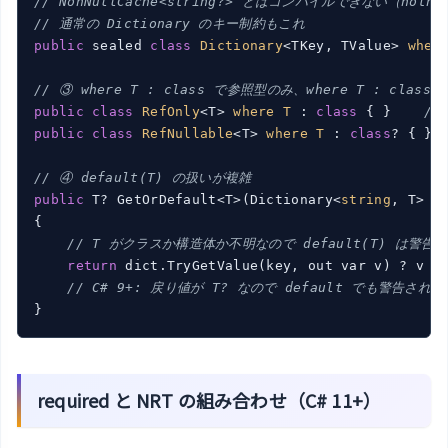
// NonNullCache<string?> とはコンパイルできない（notn
// 通常の Dictionary のキー制約もこれ
public
 sealed 
class
Dictionary
<TKey, TValue> 
wher
// ③ where T : class で参照型のみ、where T : class
public
class
RefOnly
<T> 
where
T
 :
class
 {
 }    
//
public
class
RefNullable
<T> 
where
T
 :
class
? {
 } 
// ④ default(T) の扱いが複雑
public
 T? GetOrDefault<T>(Dictionary<
string
, T> d
{

// T がクラスか構造体か不明なので default(T) は警告
return
 dict.TryGetValue(key, out var v) ? v :
// C# 9+: 戻り値が T? なので default でも警告されな
required と NRT の組み合わせ（C# 11+）