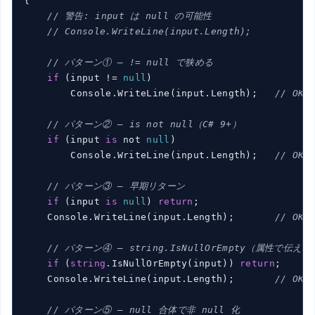
{

// 警告: input は null の可能性
// Console.WriteLine(input.Length);
// パターン① — != null で狭める
if
 (input != 
null
)

        Console.WriteLine(input.Length);   
// OK:
// パターン② — is not null（C# 9+）
if
 (input 
is
 not 
null
)

        Console.WriteLine(input.Length);   
// OK
// パターン③ — 早期リターン
if
 (input 
is
null
) 
return
;

    Console.WriteLine(input.Length);       
// OK
// パターン④ — string.IsNullOrEmpty（属性で伝える
if
 (
string
.IsNullOrEmpty(input)) 
return
;

    Console.WriteLine(input.Length);       
// OK:
// パターン⑤ — null 合体で非 null 化