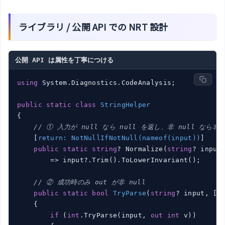
ライブラリ / 公開 API での NRT 設計
公開 API は属性を丁寧につける
using
 System.Diagnostics.CodeAnalysis;

public
static
class
StringHelper
{

// ① 入力が null なら null を返し、非 null なら非 
    [
return: NotNullIfNotNull(nameof(input))
]

public
static
string
? Normalize(
string
? input)
        => input?.Trim().ToLowerInvariant();

// ② 成功時のみ out が非 null
public
static
bool
TryParse
(
string
? input, [N
    {

if
 (
int
.TryParse(input, 
out
int
 v))
