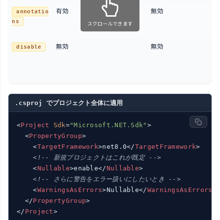
有効
無効
annotatio
ns
n
スクロールできます
N
無効
無効
disable
i
a
定
.csproj でプロジェクト全体に適用
<
Project
Sdk
=
"Microsoft.NET.Sdk"
>
<
PropertyGroup
>
<
TargetFramework
>
net8.0
</
TargetFramework
>
<!-- 新規プロジェクトはこれが既定 -->
<
Nullable
>
enable
</
Nullable
>
<!-- さらに警告をエラー扱いにしたいとき -->
<
WarningsAsErrors
>
Nullable
</
WarningsAsErrors
>
</
PropertyGroup
>
</
Project
>