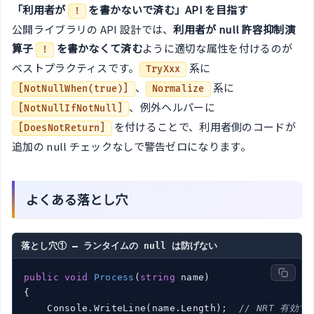
「利用者が
を書かないで済む」API を目指す
!
公開ライブラリの API 設計では、
利用者が null 許容抑制演
算子
を書かなくて済む
ように適切な属性を付けるのが
!
ベストプラクティスです。
系に
TryXxx
、
系に
[NotNullWhen(true)]
Normalize
、例外ヘルパーに
[NotNullIfNotNull]
を付けることで、利用者側のコードが
[DoesNotReturn]
追加の null チェックなしで警告ゼロになります。
よくある落とし穴
落とし穴① — ランタイムの null は防げない
public
void
Process
(
string
 name
)
{

    Console.WriteLine(name.Length);  
// NRT 有効