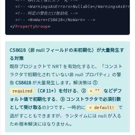
<!-- <WarningsAsErrors>Nullable</WarningsAsErro
<!-- 特定の警告だけ無効化 -->
<!-- <NoWarn>CS8618</NoWarn> -->
</
PropertyGroup
>
CS8618（非 null フィールドの未初期化）が大量発生す
る対策
既存プロジェクトで NRT を有効化すると、「コンスト
ラクタで初期化されていない非 null プロパティ」の警
告
CS8618
が大量発生します。解決策は
①
（C# 11+）を付ける
、
②
などデフ
required
= ""
ォルト値で初期化する
、
③ コンストラクタで必須引数
として受け取る
の3つです。一時的に
で
= default!
逃がすこともできますが、ランタイムには null が入る
ため根本解決にはなりません。