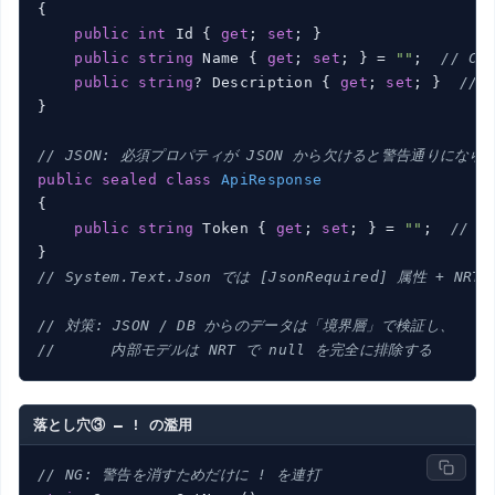
{

public
int
 Id { 
get
; 
set
; }

public
string
 Name { 
get
; 
set
; } = 
""
;  
// CS
public
string
? Description { 
get
; 
set
; }  
// 
}

// JSON: 必須プロパティが JSON から欠けると警告通りになら
public
sealed
class
ApiResponse
{

public
string
 Token { 
get
; 
set
; } = 
""
;  
// 非
// System.Text.Json では [JsonRequired] 属性 + N
// 対策: JSON / DB からのデータは「境界層」で検証し、
//      内部モデルは NRT で null を完全に排除する
落とし穴③ — ! の濫用
// NG: 警告を消すためだけに ! を連打