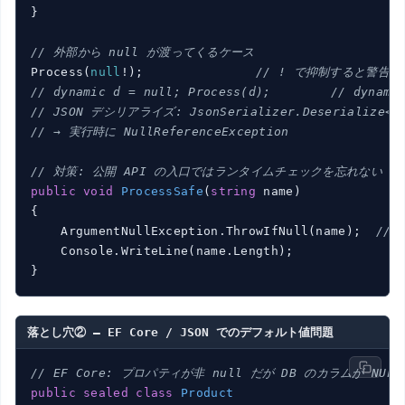
}

// 外部から null が渡ってくるケース
Process(
null
!);               
// ! で抑制すると警告ゼ
// dynamic d = null; Process(d);        // dyna
// JSON デシリアライズ: JsonSerializer.Deserialize<st
// → 実行時に NullReferenceException
// 対策: 公開 API の入口ではランタイムチェックを忘れない
public
void
ProcessSafe
(
string
 name
)
{

    ArgumentNullException.ThrowIfNull(name);  
// 
    Console.WriteLine(name.Length);

落とし穴② — EF Core / JSON でのデフォルト値問題
// EF Core: プロパティが非 null だが DB のカラムが NU
public
sealed
class
Product