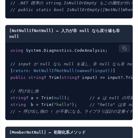
// .NET 標準の string.IsNullOrEmpty もこの属性が付い
// public static bool IsNullOrEmpty([NotNullWhen(
[NotNullIfNotNull] — 入力が非 null なら戻り値も非
null
using
 System.Diagnostics.CodeAnalysis;

// input が null なら null を返し、非 null なら非 nul
[
return: NotNullIfNotNull(nameof(input))
public
string
? Trim(
string
? input) => input?.Trim(
// 呼び出し側
string
? a = Trim(
null
);        
// a は null の可能
string
  b = Trim(
"hello"
);     
// "hello" は非 n
// → 呼び出し側の ! が不要になる。ライブラリ設計の定番イデ
[MemberNotNull] — 初期化系メソッド