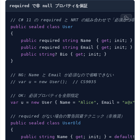
required で非 null プロパティを保証
// C# 11 の required と NRT の組み合わせで「必須かつ非 
public
sealed
class
User
{

public
 required 
string
 Name  { 
get
; init; }  
public
 required 
string
 Email { 
get
; init; }

public
string
? Bio { 
get
; init; }            
}

// NG: Name と Email が必須なので省略できない
// var u = new User();  // CS9035
// OK: 必須プロパティを全部指定
var
 u = 
new
 User { Name = 
"Alice"
, Email = 
"a@x"
 }
// required がない場合の警告回避テクニック（非推奨）
public
sealed
class
UserOld
{

public
string
 Name { 
get
; init; } = 
default
!;