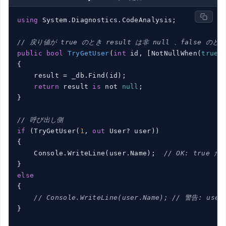
using
 System.Diagnostics.CodeAnalysis;

// 戻り値が true のとき result は非 null 、false のと
public
bool
TryGetUser
(
int
 id, [NotNullWhen(
true
)
{

    result = _db.Find(id);

return
 result 
is
 not 
null
;

}

// 呼び出し側
if
 (TryGetUser(
1
, 
out
 User? user))

{

    Console.WriteLine(user.Name);  
// OK: true だ
else
{

// Console.WriteLine(user.Name); // 警告: us
}
