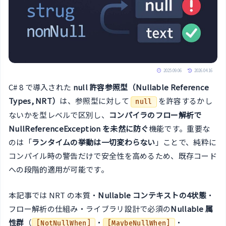
2025.09.06
2026.04.16
C# 8 で導入された
null 許容参照型（Nullable Reference
Types, NRT）
は、参照型に対して
を許容するかし
null
ないかを型レベルで区別し、
コンパイラのフロー解析で
NullReferenceException を未然に防ぐ
機能です。重要な
のは「
ランタイムの挙動は一切変わらない
」ことで、純粋に
コンパイル時の警告だけで安全性を高めるため、既存コード
への段階的適用が可能です。
本記事では NRT の本質・
Nullable コンテキストの4状態
・
フロー解析の仕組み・ライブラリ設計で必須の
Nullable 属
性群
（
・
・
[NotNullWhen]
[MaybeNullWhen]