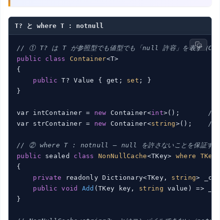
T? と where T : notnull
// ① T? は T が参照型でも値型でも「null 許容」を表す（C# 
public
class
Container
<T>

{
public
 T? Value { get; 
set
; }

}

var intContainer = 
new
 Container<
int
>();       
//
var strContainer = 
new
 Container<
string
>();    
//
// ② where T : notnull — null を許さないことを保証す
public
 sealed 
class
NonNullCache
<TKey> 
where
TKey
{

private
 readonly Dictionary<TKey, 
string
> _ca
public
void
Add
(TKey key, 
string
 value)
=> _ca
}
