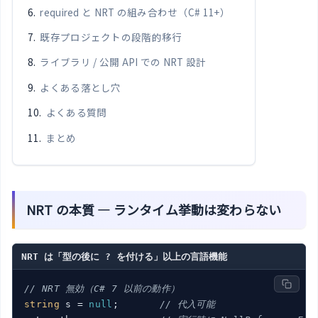
required と NRT の組み合わせ（C# 11+）
既存プロジェクトの段階的移行
ライブラリ / 公開 API での NRT 設計
よくある落とし穴
よくある質問
まとめ
NRT の本質 — ランタイム挙動は変わらない
NRT は「型の後に ? を付ける」以上の言語機能
// NRT 無効（C# 7 以前の動作）
string
 s = 
null
;       
// 代入可能