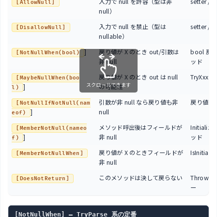
入力で null を許容（型は非
setter /
[AllowNull]
null）
入力で null を禁止（型は
setter /
[DisallowNull]
nullable）
]
戻り値が X のとき out/引数は
bool 
[NotNullWhen(bool)
非 null
ッド
戻り値が X のとき out は null
TryXxx
[MaybeNullWhen(boo
スクロールできます
]
の可能性
l)
引数が非 null なら戻り値も非
戻り値
[NotNullIfNotNull(nam
]
null
eof)
メソッド呼出後はフィールドが
Initiali
[MemberNotNull(nameo
]
非 null
ッド
f)
戻り値が X のときフィールドが
IsInitial
[MemberNotNullWhen]
非 null
このメソッドは決して戻らない
Throw 
[DoesNotReturn]
ー
[NotNullWhen] — TryParse 系の定番