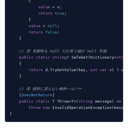
        {

value
 = v;

return
true
;

        }

value
 = 
null
;

return
false
;

    }

// ③ 失敗時も null だが戻り値が null 可能
public
static
string
? SafeGet(Dictionary<
stri
    {

return
 d.TryGetValue(key, 
out
var
 v) ? v 
    }

// ④ 絶対に戻らない例外ヘルパー
    [
DoesNotReturn
]

public
static
 T Throw<T>(
string
 message) =>

throw
new
 InvalidOperationException(messag