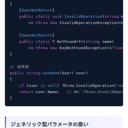
{

    [
DoesNotReturn
]

public
static
void
InvalidOperation
(
string
 me
        => 
throw
new
 InvalidOperationException(mes
    [
DoesNotReturn
]

public
static
 T NotFound<T>(
string
 name)

        => 
throw
new
 KeyNotFoundException(
$"
{name
}

// 使用側
public
string
GetName
(
User? user
)
{

if
 (user 
is
null
) Throw.InvalidOperation(
"use
return
 user.Name;   
// OK: Throw.InvalidOpe
ジェネリック型パラメータの扱い