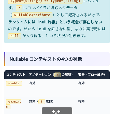
になりま
typeof(string?) == typeof(string)
す。
はコンパイラが読むメタデータ
?
（
）として記録されるだけで、
NullableAttribute
ランタイムには「null 許容」という概念が存在しない
のです。だから「null を許さない型」なのに実行時には
が入り得る、という状況が起きます。
null
Nullable コンテキストの4つの状態
コンテキスト
アノテーション（
の解釈）
警告（フロー解析）
.
?
有効
有効
enable
n
b
無効（
無視）
有効
warning
?
s
a
l