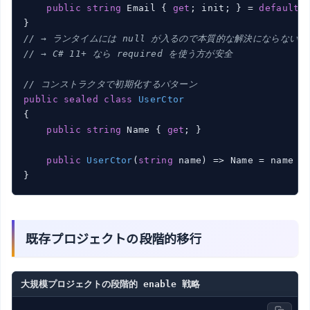
public
string
 Email { 
get
; init; } = 
default
!;
// → ランタイムには null が入るので本質的な解決にならない
// → C# 11+ なら required を使う方が安全
// コンストラクタで初期化するパターン
public
sealed
class
UserCtor
{

public
string
 Name { 
get
; }

public
UserCtor
(
string
 name
)
 => Name = name ?
既存プロジェクトの段階的移行
大規模プロジェクトの段階的 enable 戦略