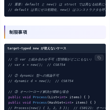
// 重要: default と new() は struct では異なる結果に
// default は常にゼロ初期化、new() はコンストラクタを呼ぶ
制限事項
target-typed new が使えないケース
// ① var と組み合わせ不可（型情報がどこにもない）
// var x = new();  // CS8754
// ② dynamic 型への推論不可
// dynamic d = new();  // CS8754
// ③ オーバーロード解決が曖昧な場合
public
void
Process
(
List<
int
> items
)
public
void
Process
(
HashSet<
int
> items
)
// Process(new() { 1, 2, 3 });  // CS0121: オ