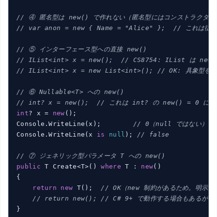
// ④ 匿名型は new() で作れない（匿名型にはコンストラクタ
// var anon = new { Name = "Alice" };  // こ
// ⑤ インターフェース型への直接 new()
// IList<int> x = new();  // CS8754: IList は n
// IList<int> x = new List<int>(); // OK: 具象型を
// ⑥ Nullable<T> への new()
// int? x = new();  // これは int? の new() = 
int
? x = 
new
();

Console.WriteLine(x);        
// 0（null ではない）
Console.WriteLine(x 
is
null
); 
// false
// ⑦ ジェネリック型パラメータ T への new()
public
 T Create<T>() 
where
 T : 
new
()

{

return
new
 T();  
// OK（new 制約があるため。明示
// return new(); // C# 9+ で動作する場合もあ