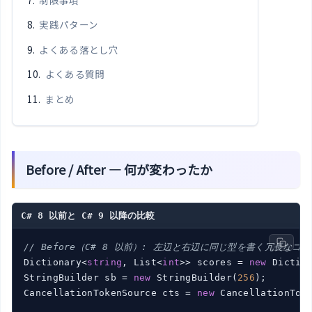
実践パターン
よくある落とし穴
よくある質問
まとめ
Before / After — 何が変わったか
C# 8 以前と C# 9 以降の比較
// Before（C# 8 以前）: 左辺と右辺に同じ型を書く冗長なコ
Dictionary<
string
, List<
int
>> scores = 
new
 Dictio
StringBuilder sb = 
new
 StringBuilder(
256
);

CancellationTokenSource cts = 
new
 CancellationTok