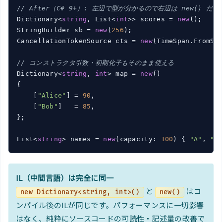
// After（C# 9+）: 左辺で型が分かるので右辺は new() だけ
Dictionary<
string
, List<
int
>> scores = 
new
();

StringBuilder sb = 
new
(
256
);

CancellationTokenSource cts = 
new
(TimeSpan.FromSe
// コンストラクタ引数・初期化子もそのまま使える
Dictionary<
string
, 
int
> map = 
new
()

{

    [
"Alice"
] = 
90
,

    [
"Bob"
]   = 
85
,

};

List<
string
> names = 
new
(capacity: 
100
) { 
"A"
, 
"B
IL（中間言語）は完全に同一
と
はコ
new Dictionary<string, int>()
new()
ンパイル後のILが同じです。パフォーマンスに一切影響
はなく、純粋にソースコードの可読性・記述量の改善で