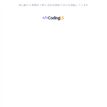
初心者から実務まで使えるWeb技術ブログを目指しています
Coding
LS
</>
コ
ー
デ
ィ
ン
グ
ラ
イ
フ
ス
タ
イ
ル