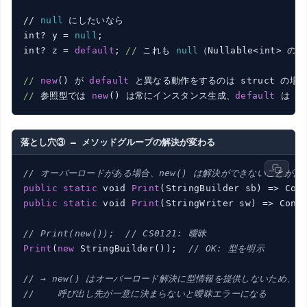
// 
null
 にしたいなら

int? y = 
null
;

int? z = 
default
; 
//
 これも 
null
（Nullable<int> の 
//
new
() が 
default
//
 参照型では 
new
() は常にインスタンス生成、
default
 は 
nu
落とし穴③ — メソッドグループの解決が変わる
// オーバーロードがある場合、new() は解決ができないことがあ
public
static
 void 
Print
public
static
 void 
Print
(StringWriter sw) => Conso
// Print(new());  // CS0121: 曖昧
Print
(
new
 StringBuilder());  
// OK: 型を明示
// → new() はオーバーロード解決に型情報を提供しないため、
//    呼び出し先が一意に決まらないと曖昧エラーになる