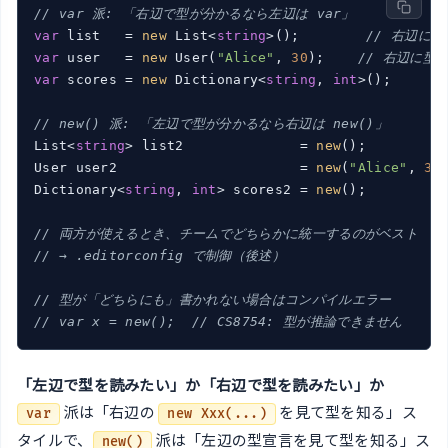
// var 派: 「右辺で型が分かるなら左辺は var」
var
 list   = 
new
 List<
string
>();        
// 右辺に
var
 user   = 
new
 User(
"Alice"
, 
30
);    
// 右辺に型
var
 scores = 
new
 Dictionary<
string
, 
int
>();

// new() 派: 「左辺で型が分かるなら右辺は new()」
List<
string
> list2              = 
new
();

User user2                      = 
new
(
"Alice"
, 
30
)
Dictionary<
string
, 
int
> scores2 = 
new
();

// 両方が使えるとき、チームでどちらかに統一するのがベスト
// → .editorconfig で制御（後述）
// 型が「どちらにも」書かれない場合はコンパイルエラー
// var x = new();  // CS8754: 型が推論できません
「左辺で型を読みたい」か「右辺で型を読みたい」か
派は「右辺の
を見て型を知る」ス
var
new Xxx(...)
タイルで、
派は「左辺の型宣言を見て型を知る」ス
new()