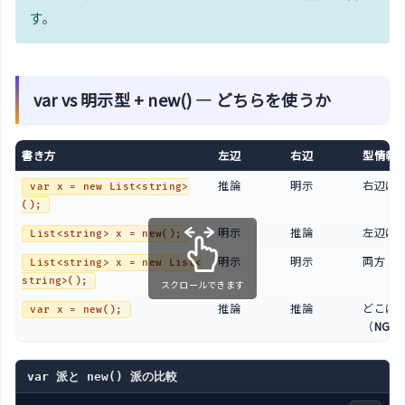
す。
var vs 明示型 + new() — どちらを使うか
書き方
左辺
右辺
型情報
推論
明示
右辺に
var x = new List<string>
();
明示
推論
左辺に
List<string> x = new();
明示
明示
両方（
List<string> x = new List<
string>();
スクロールできます
推論
推論
どこに
var x = new();
（
NG
）
var 派と new() 派の比較