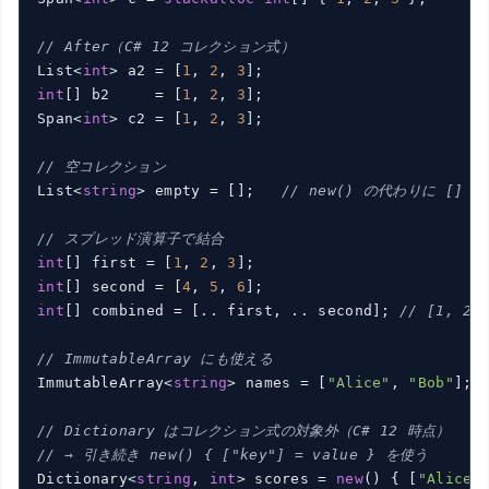
// After（C# 12 コレクション式）
List<
int
> a2 = [
1
, 
2
, 
3
int
[] b2     = [
1
, 
2
, 
3
];

Span<
int
> c2 = [
1
, 
2
, 
3
];

// 空コレクション
List<
string
> empty = [];   
// new() の代わりに []
// スプレッド演算子で結合
int
[] first = [
1
, 
2
, 
3
int
[] second = [
4
, 
5
, 
6
int
[] combined = [.. first, .. second]; 
// [1, 2,
// ImmutableArray にも使える
ImmutableArray<
string
> names = [
"Alice"
, 
"Bob"
];

// Dictionary はコレクション式の対象外（C# 12 時点）
// → 引き続き new() { ["key"] = value } を使う
Dictionary<
string
, 
int
> scores = 
new
() { [
"Alice"