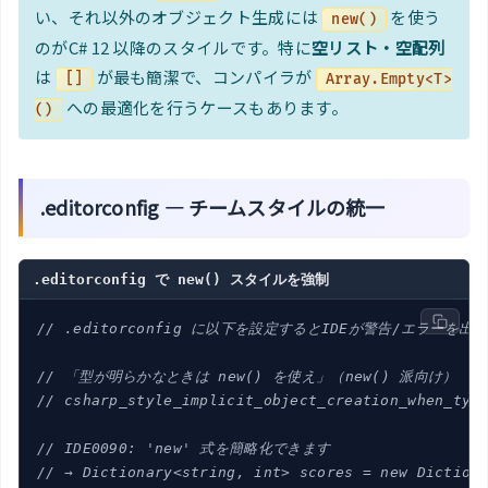
い、それ以外のオブジェクト生成には
を使う
new()
のがC# 12 以降のスタイルです。特に
空リスト・空配列
は
が最も簡潔で、コンパイラが
[]
Array.Empty<T>
への最適化を行うケースもあります。
()
.editorconfig — チームスタイルの統一
.editorconfig で new() スタイルを強制
// .editorconfig に以下を設定するとIDEが警告/エラーを出す
// 「型が明らかなときは new() を使え」（new() 派向け）
// csharp_style_implicit_object_creation_when_typ
// IDE0090: 'new' 式を簡略化できます
// → Dictionary<string, int> scores = new Diction