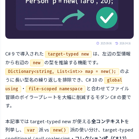
2025.09.06
2026.04.16
C# 9 で導入された
は、左辺の型情報
target-typed new
から右辺の
の型を推論する機能です。
new
のよ
Dictionary<string, List<int>> map = new();
うに長い型名の繰り返しを排除でき、C# 10 の
global
・
と合わせてファイル
using
file-scoped namespace
冒頭のボイラープレートを大幅に削減するモダン C# の要で
す。
本記事では target-typed new が使える
全コンテキスト
を
列挙し、
派 vs
派の使い分け、target-typed
var
new()
conditional / null coalescing・
コレクション式（C# 12）