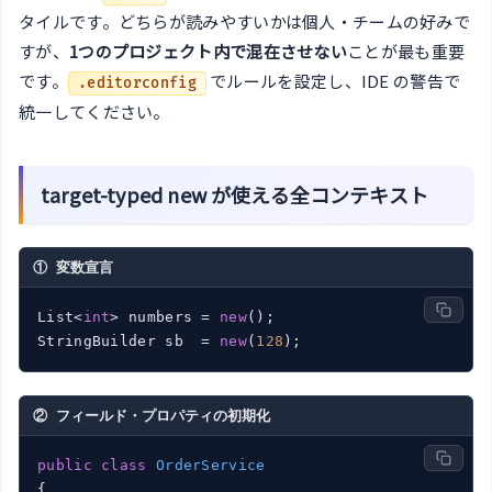
タイルです。どちらが読みやすいかは個人・チームの好みで
すが、
1つのプロジェクト内で混在させない
ことが最も重要
です。
でルールを設定し、IDE の警告で
.editorconfig
統一してください。
target-typed new が使える全コンテキスト
① 変数宣言
List<
int
> numbers = 
new
();

StringBuilder sb  = 
new
(
128
② フィールド・プロパティの初期化
public
class
OrderService
{
