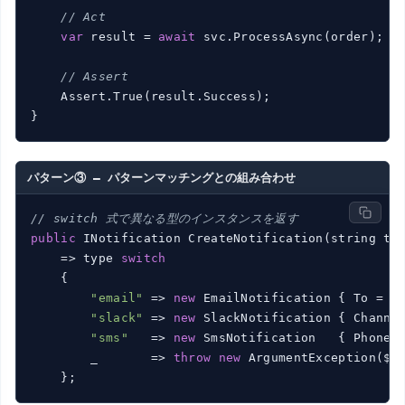
// Act
var
 result = 
await
 svc.ProcessAsync(order);

// Assert
    Assert.True(result.Success);

パターン③ — パターンマッチングとの組み合わせ
// switch 式で異なる型のインスタンスを返す
public
 INotification CreateNotification(string typ
    => type 
switch
    {

"email"
 => 
new
 EmailNotification { To = 
"
"slack"
 => 
new
 SlackNotification { Channe
"sms"
   => 
new
 SmsNotification   { Phone 
        _       => 
throw
new
 ArgumentException($
"