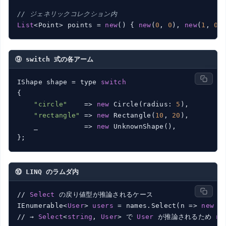
// ジェネリックコレクション内
List
<Point> points = 
new
() { 
new
(
0
, 
0
), 
new
(
1
, 
0
)
⑨ switch 式の各アーム
IShape shape = type 
switch
{

"circle"
    => 
new
 Circle(radius: 
5
),

"rectangle"
 => 
new
 Rectangle(
10
, 
20
),

    _           => 
new
 UnknownShape(),

⑩ LINQ のラムダ内
// 
Select
 の戻り値型が推論されるケース

IEnumerable<
User
> 
users
 = names.Select(n => 
new
U
// → 
Select
<
string
, 
User
> で 
User
 が推論されるため 
ne