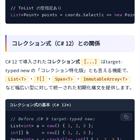
List
<Point> points = coords.Select(c => 
new
コレクション式（C# 12）との関係
C# 12 で導入された
コレクション式
はtarget-
[...]
typed new の「コレクション特化版」とも言える機能で、
・
・
・
List<T>
T[]
Span<T>
ImmutableArray<T>
など幅広い型に対して統一された初期化構文を提供します。
コレクション式の基本（C# 12+）
// Before（C# 9 target-typed new）
List<
int
> a = 
new
() { 
1
, 
2
, 
3
int
[] b     = 
new
[] { 
1
, 
2
, 
3
 };

Span<
int
> c = 
stackalloc
int
[] { 
1
, 
2
, 
3
 };
