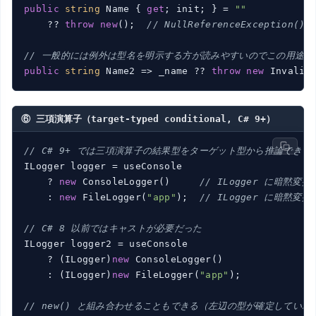
public
string
 Name { 
get
; init; } = 
""
    ?? 
throw
new
();  
// NullReferenceExcepti
// 一般的には例外は型名を明示する方が読みやすいのでこの用途は
public
string
 Name2 => _name ?? 
throw
new
 Invalid
⑥ 三項演算子（target-typed conditional, C# 9+）
// C# 9+ では三項演算子の結果型をターゲット型から推論できる
ILogger logger = useConsole

    ? 
new
 ConsoleLogger()     
// ILogger に暗黙変換
    : 
new
 FileLogger(
"app"
);  
// ILogger に暗黙変換
// C# 8 以前ではキャストが必要だった
ILogger logger2 = useConsole

    ? (ILogger)
new
 ConsoleLogger()

    : (ILogger)
new
 FileLogger(
"app"
);

// new() と組み合わせることもできる（左辺の型が確定していれ