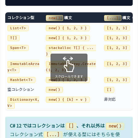
コレクション型
構文
構文（C#
new()
[...]
List<T>
new() { 1, 2, 3 }
[1, 2, 3]
T[]
new[] { 1, 2, 3 }
[1, 2, 3]
Span<T>
stackalloc T[] { ... 
[1, 2, 3]
}
ImmutableArra
ImmutableArray.Create
[1, 2, 3]
y<T>
(1, 2, 3)
スクロールできます
HashSet<T>
new() { 1, 2, 3 }
[1, 2, 3]
空コレクション
new()
[]
非対応
Dictionary<K,
new() { [k] = v }
V>
C# 12 ではコレクションは
、それ以外は
[]
new()
コレクション式
が使える型にはそちらを使
[...]