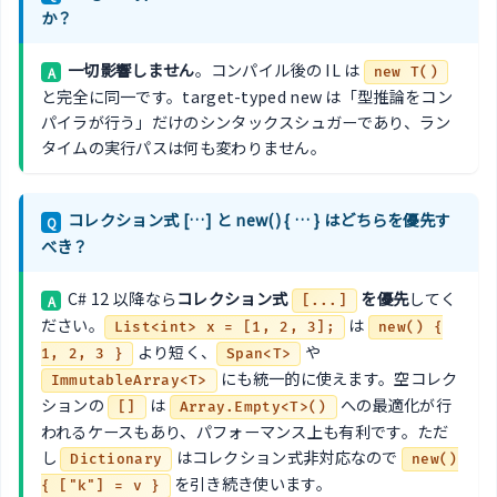
か？
一切影響しません
。コンパイル後の IL は
A
new T()
と完全に同一です。target-typed new は「型推論をコン
パイラが行う」だけのシンタックスシュガーであり、ラン
タイムの実行パスは何も変わりません。
コレクション式 […] と new() { … } はどちらを優先す
Q
べき？
C# 12 以降なら
コレクション式
を優先
してく
A
[...]
ださい。
は
List<int> x = [1, 2, 3];
new() {
より短く、
や
1, 2, 3 }
Span<T>
にも統一的に使えます。空コレク
ImmutableArray<T>
ションの
は
への最適化が行
[]
Array.Empty<T>()
われるケースもあり、パフォーマンス上も有利です。ただ
し
はコレクション式非対応なので
Dictionary
new()
を引き続き使います。
{ ["k"] = v }