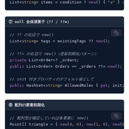
List<
string
> items = condition ? 
new
() { 
"a"
 } : 
⑦ null 合体演算子（?? / ??=）
// ?? の右辺で new()
List<
string
> tags = existingTags ?? 
new
();

// ??= の右辺で new()（遅延初期化パターン）
private
public
 List<Order> 
Orders
 =>
 _orders ??= 
new
();

// init 付きプロパティのデフォルト値として
public
 HashSet<
string
> AllowedRoles { 
get
; init; 
⑧ 配列の要素初期化
// 配列型が確定していれば各要素に new()
Point[] triangle = { 
new
(
0
, 
0
), 
new
(
1
, 
0
), 
new
(
0
,