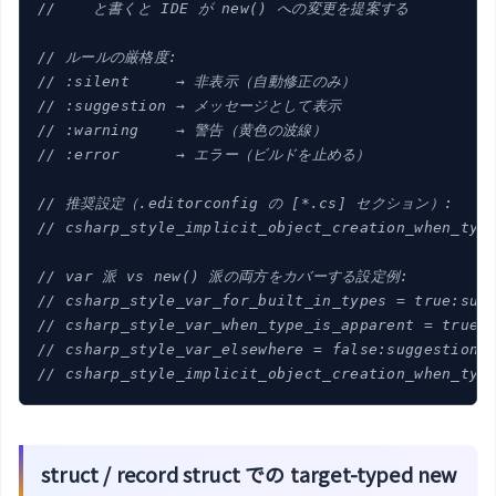
//    と書くと IDE が new() への変更を提案する
// ルールの厳格度:
// :silent     → 非表示（自動修正のみ）
// :suggestion → メッセージとして表示
// :warning    → 警告（黄色の波線）
// :error      → エラー（ビルドを止める）
// 推奨設定（.editorconfig の [*.cs] セクション）:
// csharp_style_implicit_object_creation_when_typ
// var 派 vs new() 派の両方をカバーする設定例:
// csharp_style_var_for_built_in_types = true:sug
// csharp_style_var_when_type_is_apparent = true:
// csharp_style_var_elsewhere = false:suggestion
// csharp_style_implicit_object_creation_when_typ
struct / record struct での target-typed new