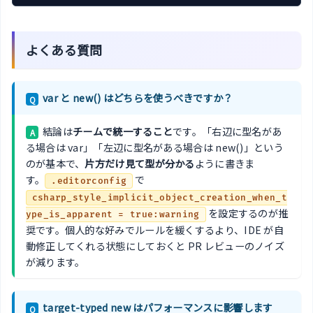
よくある質問
var と new() はどちらを使うべきですか？
Q
結論は
チームで統一すること
です。「右辺に型名があ
A
る場合は var」「左辺に型名がある場合は new()」という
のが基本で、
片方だけ見て型が分かる
ように書きま
す。
で
.editorconfig
csharp_style_implicit_object_creation_when_t
を設定するのが推
ype_is_apparent = true:warning
奨です。個人的な好みでルールを緩くするより、IDE が自
動修正してくれる状態にしておくと PR レビューのノイズ
が減ります。
target-typed new はパフォーマンスに影響します
Q