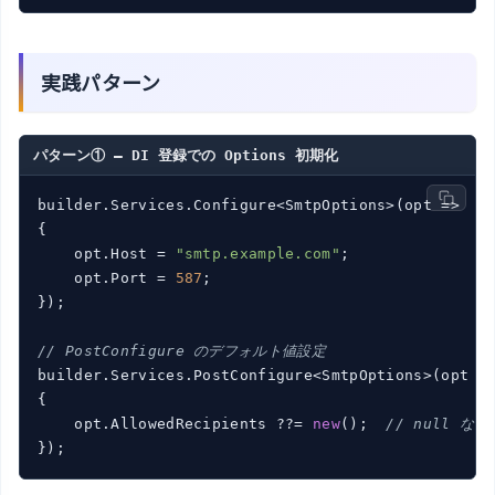
実践パターン
パターン① — DI 登録での Options 初期化
builder.Services.Configure<SmtpOptions>(
opt
 =>
{

    opt.Host = 
"smtp.example.com"
;

    opt.Port = 
587
;

});

// PostConfigure のデフォルト値設定
builder.Services.PostConfigure<SmtpOptions>(
opt
 =
{

    opt.AllowedRecipients ??= 
new
();  
// null な