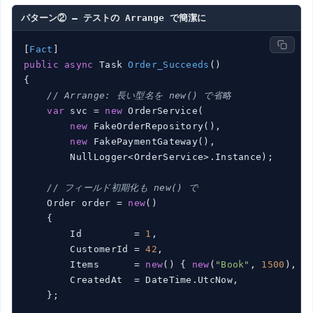
パターン② — テストの Arrange で簡潔に
[
Fact
public
async
 Task 
Order_Succeeds
(
)
{

// Arrange: 長い型名を new() で省略
var
 svc = 
new
 OrderService(

new
 FakeOrderRepository(),

new
 FakePaymentGateway(),

        NullLogger<OrderService>.Instance);

// フィールド初期化も new() で
    Order order = 
new
()

    {

        Id         = 
1
,

        CustomerId = 
42
,

        Items      = 
new
() { 
new
(
"Book"
, 
1500
), 
n
        CreatedAt  = DateTime.UtcNow,

    };
