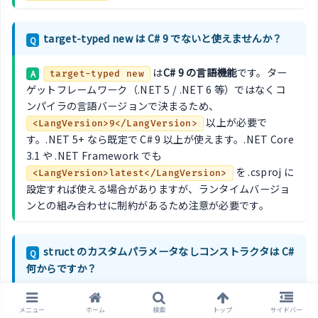
target-typed new は C# 9 でないと使えませんか？
Q
は
C# 9 の言語機能
です。ター
A
target-typed new
ゲットフレームワーク（.NET 5 / .NET 6 等）ではなくコ
ンパイラの言語バージョンで決まるため、
以上が必要で
<LangVersion>9</LangVersion>
す。.NET 5+ なら既定で C# 9 以上が使えます。.NET Core
3.1 や .NET Framework でも
を .csproj に
<LangVersion>latest</LangVersion>
設定すれば使える場合がありますが、ランタイムバージョ
ンとの組み合わせに制約があるため注意が必要です。
struct のカスタムパラメータなしコンストラクタは C#
Q
何からですか？
C# 10（.NET 6+）からです。C# 9 以前は
A
struct
メニュー
ホーム
検索
トップ
サイドバー