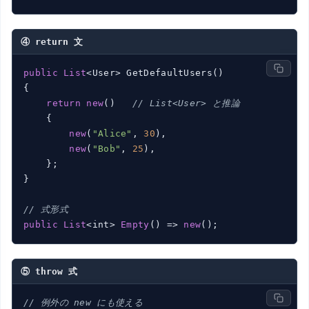
④ return 文
public
List
<User> GetDefaultUsers()

{

return
new
()   
// List<User> と推論
    {

new
(
"Alice"
, 
30
),

new
(
"Bob"
, 
25
),

    };

}

// 式形式
public
List
<int> 
Empty
() => 
new
⑤ throw 式
// 例外の new にも使える