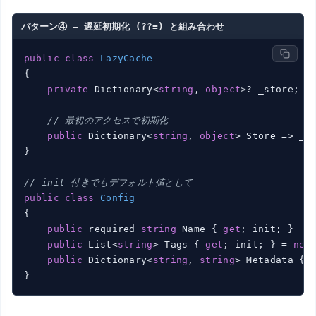
パターン④ — 遅延初期化 (??=) と組み合わせ
public
class
LazyCache
{

private
 Dictionary<
string
, 
object
>? _store;

// 最初のアクセスで初期化
public
 Dictionary<
string
, 
object
> Store => _s
}

// init 付きでもデフォルト値として
public
class
Config
{

public
 required 
string
 Name { 
get
; init; }

public
 List<
string
> Tags { 
get
; init; } = 
new
(
public
 Dictionary<
string
, 
string
> Metadata { 