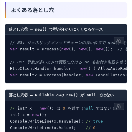
よくある落とし穴
落とし穴① — new() で型が分かりにくくなるケース
// NG: ジェネリックメソッドチェーンの深い位置で new() を
var
 result = Process(
new
(), 
new
(), 
new
());  
// 
// OK: 引数が多いときは変数に分ける or 名前付き引数を使う
HttpClientHandler handler = 
new
() { AllowAutoRedi
var
 result2 = Process(handler, 
new
 CancellationTo
落とし穴② — Nullable
への new() が null ではない
//
 int? x = 
new
(); は 
0
 を返す（
null
 ではない！）

int? x = 
new
();

Console.WriteLine(x.HasValue); 
//
true
Console.WriteLine(x.Value);    
//
0