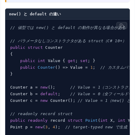
new() と default の違い
// 値型では new() と default の動作が異なる場合がある
// パラメータなしコンストラクタがある struct（C# 10+）
public
struct
 Counter

{

public
int
 Value { 
get
; 
set
; }

public
Counter
(
)
 => Value = 
1
;  
// カスタムパラ
}

Counter a = 
new
();      
// Value = 1（コンストラク
Counter b = 
default
;    
// Value = 0（全フィール
Counter c = 
new
 Counter(); 
// Value = 1（new() と
// readonly record struct
public
readonly
 record 
struct
Point
(
int
 X, 
int
 Y
)
;
Point p = 
new
(
3
, 
4
);  
// target-typed new で生成