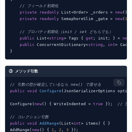
// フィールド初期化
private
readonly
 List<Order> _orders = 
new
();

private
readonly
 SemaphoreSlim _gate = 
new
(
10
)
// プロパティ初期化（init / set どちらでも）
public
 List<
string
> Tags { 
get
; init; } = 
new
(
public
 ConcurrentDictionary<
string
, 
int
> Cach
③ メソッド引数
// 引数の型が確定しているなら new() で渡せる
public
void
Configure
(JsonSerializerOptions optio
Configure(
new
() { WriteIndented = 
true
 });  
// 型推
// コレクション引数
public
void
AddRange
(List<
int
> items)
{ }

AddRange(
new
() { 
1
, 
2
, 
3