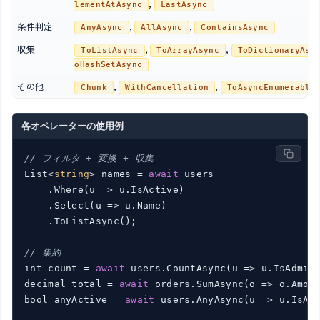
,
lementAtAsync
LastAsync
条件判定
,
,
AnyAsync
AllAsync
ContainsAsync
収集
,
,
ToListAsync
ToArrayAsync
ToDictionaryAsy
oHashSetAsync
その他
,
,
Chunk
WithCancellation
ToAsyncEnumerable
各オペレーターの使用例
// フィルタ + 変換 + 収集
List<
string
> names = 
await
 users

    .Where(
u
 =>
 u.IsActive)

    .Select(
u
 =>
 u.Name)

    .ToListAsync();

// 集約
int count = 
await
 users.CountAsync(
u
 =>
 u.IsAdmin)
decimal total = 
await
 orders.SumAsync(
o
 =>
 o.Amoun
bool anyActive = 
await
 users.AnyAsync(
u
 =>
 u.IsAct