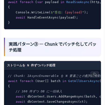
await
foreach
 (
var
 payload 
in
ReadSseAsync
(
http, 
{

    Console.WriteLine(
$"受信: 
{payload}
"
);

await
 HandleEventAsync(payload);

実践パターン③ — Chunk でバッチ化してバッ
チ処理
ストリームを N 件ずつバッチ処理
// Chunk: IAsyncEnumerable を N 要素ごとの配列に分割（Sy
await
foreach
 (
User[] batch 
in
GetAllUsersAsync
(
h
{

// 100 件ずつ DB に一括挿入
await
 dbContext.Users.AddRangeAsync(batch, ct)
await
 dbContext.SaveChangesAsync(ct);
