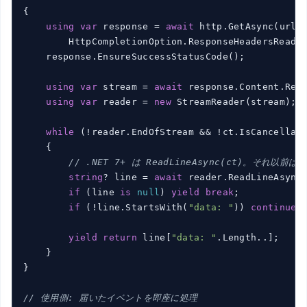
{

using
var
 response = 
await
 http.GetAsync(url,

        HttpCompletionOption.ResponseHeadersRead, 
    response.EnsureSuccessStatusCode();

using
var
 stream = 
await
 response.Content.Read
using
var
 reader = 
new
 StreamReader(stream);

while
 (!reader.EndOfStream && !ct.IsCancellati
    {

// .NET 7+ は ReadLineAsync(ct)。それ以前は 
string
? line = 
await
 reader.ReadLineAsync(
if
 (line 
is
null
) 
yield
break
;

if
 (!line.StartsWith(
"data: "
)) 
continue
;

yield
return
 line[
"data: "
.Length..];

    }

}

// 使用側: 届いたイベントを即座に処理