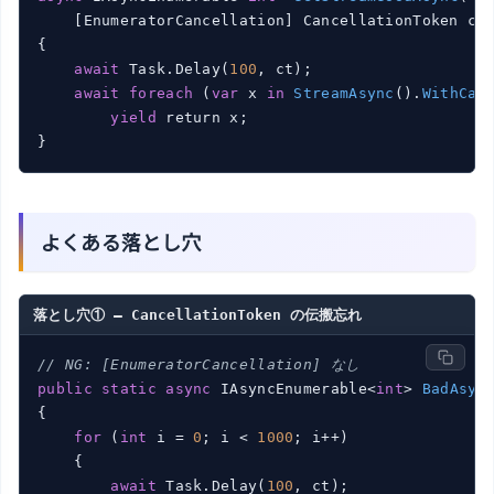
    [EnumeratorCancellation] CancellationToken ct
{

await
 Task.Delay(
100
, ct);

await
foreach
 (
var
 x 
in
StreamAsync
(
).
WithCan
yield
 return x
;

よくある落とし穴
落とし穴① — CancellationToken の伝搬忘れ
// NG: [EnumeratorCancellation] なし
public
static
async
 IAsyncEnumerable<
int
> 
BadAsyn
{

for
 (
int
 i = 
0
; i < 
1000
; i++)

    {

await
 Task.Delay(
100
, ct);
