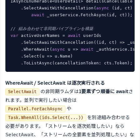
IAsyncEnumerable<UserDetail> detailsCancellable = 
    .SelectAwaitWithCancellation(
async
 (id, ct) =>
await
 _userService.FetchAsync(id, ct));

// 組み合わせて非同期パイプラインを構築
var
 activeUserNames = 
await
 userIds

    .SelectAwaitWithCancellation(
(
id, ct
) =>
 _user
    .WhereAwait(
async
 u => 
await
 _authService.IsAc
    .Select(
u
 =>
 u.Name)

WhereAwait / SelectAwait は逐次実行される
の非同期ラムダは
1要素ずつ順番に await
さ
SelectAwait
れます。並列で実行したい場合は
や
Parallel.ForEachAsync
を別途組み合わせる
Task.WhenAll(ids.Select(...))
必要があります。「ストリームを逐次処理したい」なら
SelectAwait、「ストリームの全要素を並列処理したい」な