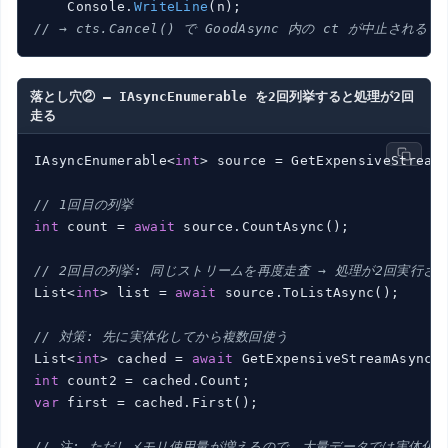
    Console.
WriteLine
(
n
)
// → cts.Cancel() で GoodAsync 内の ct が中止される
落とし穴② — IAsyncEnumerable を2回列挙すると処理が2回
走る
IAsyncEnumerable<
int
> source = GetExpensiveStreamA
// 1回目の列挙
int
 count = 
await
 source.CountAsync();

// 2回目の列挙: 同じストリームを再度走査 → 処理が2回実行さ
List<
int
> list = 
await
 source.ToListAsync();

// 対策: 先に実体化してから複数回使う
List<
int
> cached = 
await
int
var
 first = cached.First();

// 注: ただしメモリ使用量が増えるので、大量データでは実体化