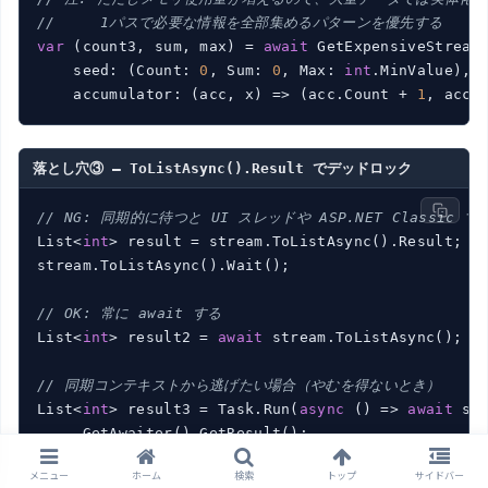
//     1パスで必要な情報を全部集めるパターンを優先する
var
 (count3, sum, max) = 
await
 GetExpensiveStreamA
    seed: (Count: 
0
, Sum: 
0
, Max: 
int
.MinValue),

    accumulator: (acc, x) => (acc.Count + 
1
落とし穴③ — ToListAsync().Result でデッドロック
// NG: 同期的に待つと UI スレッドや ASP.NET Classic 
List<
int
> result = stream.ToListAsync().Result;

stream.ToListAsync().Wait();

// OK: 常に await する
List<
int
> result2 = 
await
 stream.ToListAsync();

// 同期コンテキストから逃げたい場合（やむを得ないとき）
List<
int
> result3 = Task.Run(
async
 () => 
await
 str
// → Task.Run でスレッドプールに逃がすとデッドロックしない
メニュー
ホーム
検索
トップ
サイドバー
// が、原則 async all the way が正解