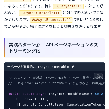
になることがあります。特に
に対して呼
IQueryable<T>
ぶのか、
に対して呼ぶのかで意味
IAsyncEnumerable<T>
が変わります。
で明示的に変換し
AsAsyncEnumerable()
てから呼ぶか、完全修飾名を使うと曖昧さを避けられます。
実践パターン① — API ページネーションのス
トリーミング化
全ページを透過的に IAsyncEnumerable で
// REST API は通常「1ページ100件 × ページ番号」で分割し
// これを1つの IAsyncEnumerable にまとめると、利用側
public
static
async
 IAsyncEnumerable<User> 
GetAll
    HttpClient http,

    [EnumeratorCancellation] CancellationToken ct