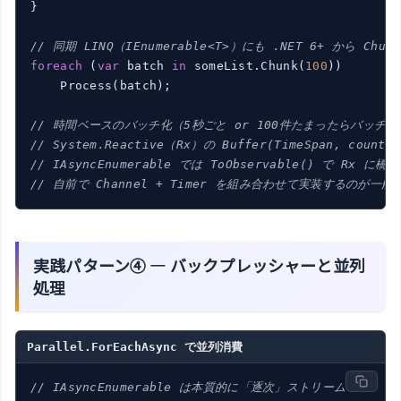
}

// 同期 LINQ（IEnumerable<T>）にも .NET 6+ から Ch
foreach
 (
var
 batch 
in
 someList.Chunk(
100
))

    Process(batch);

// 時間ベースのバッチ化（5秒ごと or 100件たまったらバッチ
// System.Reactive（Rx）の Buffer(TimeSpan, count
// IAsyncEnumerable では ToObservable() で Rx に
// 自前で Channel + Timer を組み合わせて実装するのが一般
実践パターン④ — バックプレッシャーと並列
処理
Parallel.ForEachAsync で並列消費
// IAsyncEnumerable は本質的に「逐次」ストリーム