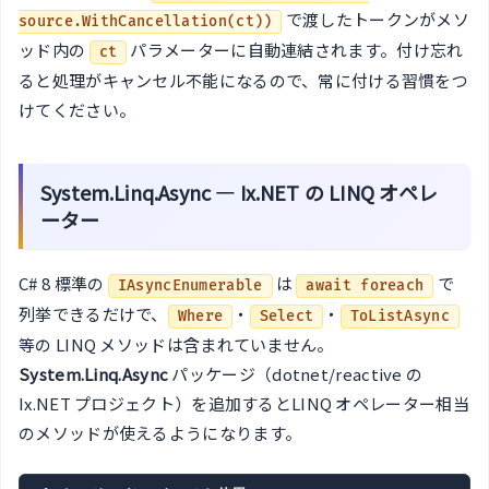
で渡したトークンがメソ
source.WithCancellation(ct))
ッド内の
パラメーターに自動連結されます。付け忘れ
ct
ると処理がキャンセル不能になるので、常に付ける習慣をつ
けてください。
System.Linq.Async — Ix.NET の LINQ オペレ
ーター
C# 8 標準の
は
で
IAsyncEnumerable
await foreach
列挙できるだけで、
・
・
Where
Select
ToListAsync
等の LINQ メソッドは含まれていません。
System.Linq.Async
パッケージ（dotnet/reactive の
Ix.NET プロジェクト）を追加するとLINQ オペレーター相当
のメソッドが使えるようになります。