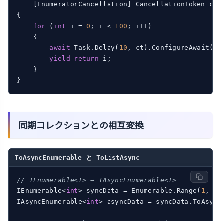
    [EnumeratorCancellation] CancellationToken ct
{

for
 (
int
 i = 
0
; i < 
100
; i++)

    {

await
 Task.Delay(
10
, ct).ConfigureAwait(
f
yield
return
 i;

    }

同期コレクションとの相互変換
ToAsyncEnumerable と ToListAsync
// IEnumerable<T> → IAsyncEnumerable<T>
IEnumerable<
int
> syncData = Enumerable.Range(
1
, 
1
IAsyncEnumerable<
int
> asyncData = syncData.ToAsync