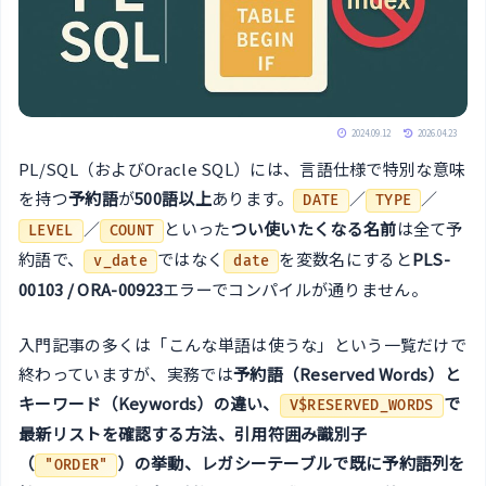
2024.09.12
2026.04.23
PL/SQL（およびOracle SQL）には、言語仕様で特別な意味
を持つ
予約語
が
500語以上
あります。
／
／
DATE
TYPE
／
といった
つい使いたくなる名前
は全て予
LEVEL
COUNT
約語で、
ではなく
を変数名にすると
PLS-
v_date
date
00103 / ORA-00923
エラーでコンパイルが通りません。
入門記事の多くは「こんな単語は使うな」という一覧だけで
終わっていますが、実務では
予約語（Reserved Words）と
キーワード（Keywords）の違い、
で
V$RESERVED_WORDS
最新リストを確認する方法、引用符囲み識別子
（
）の挙動、レガシーテーブルで既に予約語列を
"ORDER"