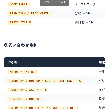
スクロールできます
テーブルロック
LOCK TABLE
分離レベル
READ ONLY / READ WRITE
直列化レベル
SERIALIZABLE
⑨問い合わせ修飾
予約語
用途
条件指
WHERE / HAVING
グルー
GROUP BY / ROLLUP / CUBE / GROUPING SETS
並び替
ORDER BY / ASC / DESC
重複排
DISTINCT / UNIQUE
集合演
UNION / UNION ALL / INTERSECT / MINUS