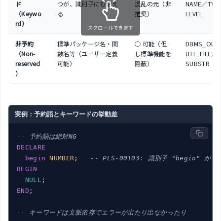
ド
つが、識別子にも使え
混乱の元（非
NAME／TYP
（Keywo
る
推奨）
LEVEL
rd）
スクロールできます
非予約
標準パッケージ名・関
○ 可能（但
DBMS_OUT
（Non-
数名等（ユーザー定義
し標準機能を
UTL_FILE／
reserved
可能）
隠蔽）
SUBSTR
）
実例：予約語とキーワードの挙動差
-- 予約語は絶対NG
DECLARE
begin
NUMBER
;   
-- PLS-00103: 識別子 "begin" が不
BEGIN
NULL
END
;

-- キーワードは文脈依存でエラーが出たり出なかったり