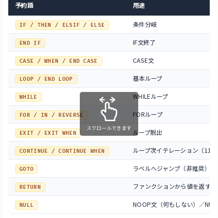
予約語
用途
条件分岐
IF / THEN / ELSIF / ELSE
IF文終了
END IF
CASE文
CASE / WHEN / END CASE
基本ループ
LOOP / END LOOP
WHILEループ
WHILE
FORループ
FOR / IN / REVERSE
スクロールできます
ループ脱出
EXIT / EXIT WHEN
ループ次イテレーション（11g
CONTINUE / CONTINUE WHEN
ラベルへジャンプ（非推奨）
GOTO
ファンクションから値を返す
RETURN
NOOP文（何もしない）／NUL
NULL