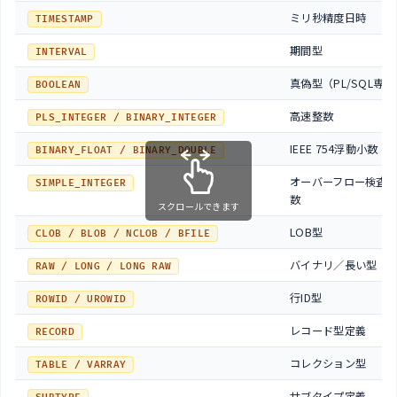
ミリ秒精度日時
TIMESTAMP
期間型
INTERVAL
真偽型（PL/SQL専用
BOOLEAN
高速整数
PLS_INTEGER / BINARY_INTEGER
IEEE 754浮動小数
BINARY_FLOAT / BINARY_DOUBLE
オーバーフロー検査
SIMPLE_INTEGER
数
スクロールできます
LOB型
CLOB / BLOB / NCLOB / BFILE
バイナリ／長い型
RAW / LONG / LONG RAW
行ID型
ROWID / UROWID
レコード型定義
RECORD
コレクション型
TABLE / VARRAY
サブタイプ定義