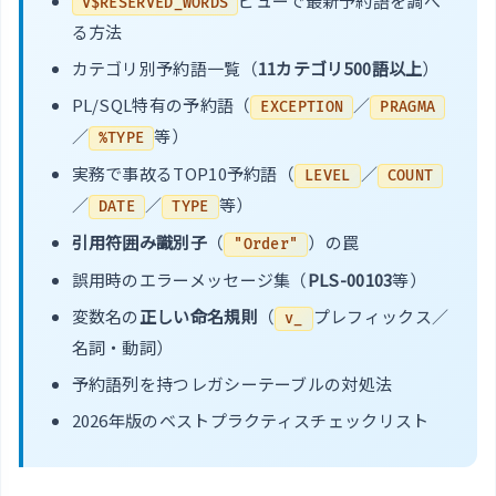
ビューで最新予約語を調べ
V$RESERVED_WORDS
る方法
カテゴリ別予約語一覧（
11カテゴリ500語以上
）
PL/SQL特有の予約語（
／
EXCEPTION
PRAGMA
／
等）
%TYPE
実務で事故るTOP10予約語（
／
LEVEL
COUNT
／
／
等）
DATE
TYPE
引用符囲み識別子
（
）の罠
"Order"
誤用時のエラーメッセージ集（
PLS-00103
等）
変数名の
正しい命名規則
（
プレフィックス／
v_
名詞・動詞）
予約語列を持つレガシーテーブルの対処法
2026年版のベストプラクティスチェックリスト