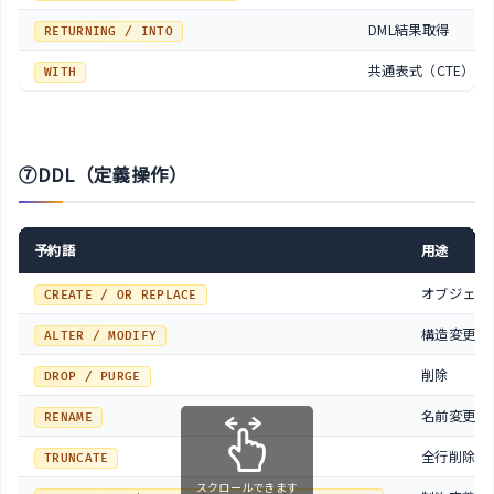
DML結果取得
RETURNING / INTO
共通表式（CTE）
WITH
⑦DDL（定義操作）
予約語
用途
オブジェク
CREATE / OR REPLACE
構造変更
ALTER / MODIFY
削除
DROP / PURGE
名前変更
RENAME
全行削除
TRUNCATE
スクロールできます