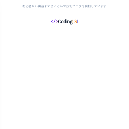
初心者から実務まで使えるWeb技術ブログを目指しています
Coding
LS
</>
コ
ー
デ
ィ
ン
グ
ラ
イ
フ
ス
タ
イ
ル