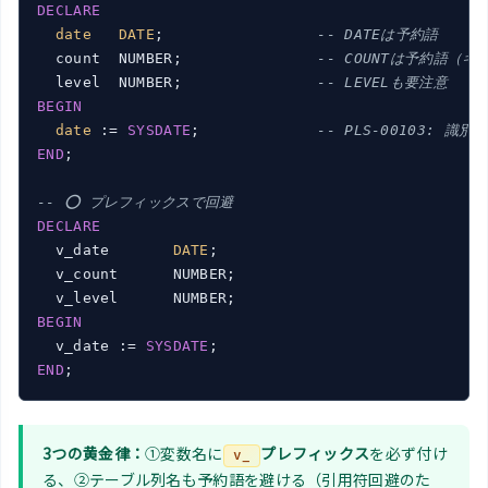
DECLARE
date
DATE
;                 
-- DATEは予約語
  count  NUMBER;               
-- COUNTは予約語（
  level  NUMBER;               
-- LEVELも要注意
BEGIN
date
 := 
SYSDATE
;             
-- PLS-00103: 識別
END
;

-- ⭕ プレフィックスで回避
DECLARE
  v_date       
DATE
;

  v_count      NUMBER;

BEGIN
  v_date := 
SYSDATE
END
3つの黄金律：
①変数名に
プレフィックス
を必ず付け
v_
る、②テーブル列名も予約語を避ける（引用符回避のた