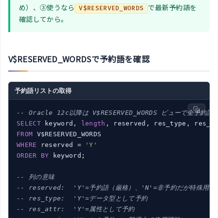
め）、③使うなら
で最新予約語を
V$RESERVED_WORDS
確認してから。
V$RESERVED_WORDSで予約語を確認
予約語リストの取得
-- Oracle 12c以降は V$RESERVED_WORDS ビューで全予約
SELECT
 keyword, 
length
, reserved, res_type, res_a
FROM
WHERE
 reserved = 
'Y'
ORDER
BY
 keyword;

-- 列の意味
-- reserved:  'Y'=予約語（厳格）、'N'=非予約だが特殊用
-- res_type:  'Y'=データ型として予約
-- res_attr:  'Y'=属性として予約