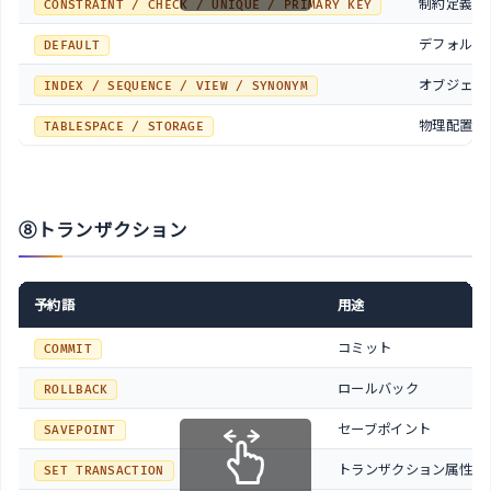
制約定義
CONSTRAINT / CHECK / UNIQUE / PRIMARY KEY
デフォルト
DEFAULT
オブジェク
INDEX / SEQUENCE / VIEW / SYNONYM
物理配置
TABLESPACE / STORAGE
⑧トランザクション
予約語
用途
コミット
COMMIT
ロールバック
ROLLBACK
セーブポイント
SAVEPOINT
トランザクション属性
SET TRANSACTION