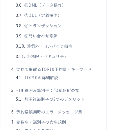
⑥DML（データ操作）
⑦DDL（定義操作）
⑧トランザクション
⑨問い合わせ修飾
⑩例外・コンパイラ指令
⑪権限・セキュリティ
実務で事故るTOP10予約語・キーワード
TOP10の詳細解説
引用符囲み識別子：”ORDER”の罠
引用符識別子の3つのデメリット
予約語誤用時のエラーメッセージ集
変数名・識別子の命名規則