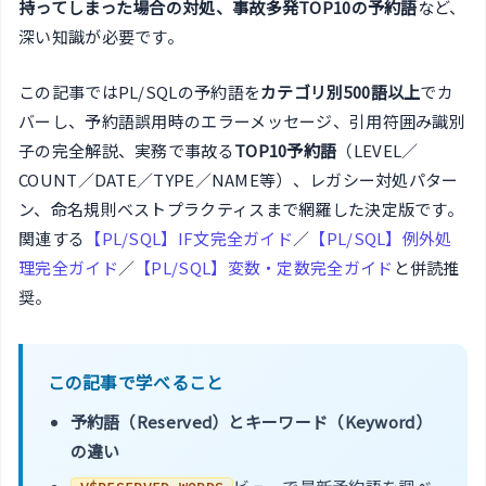
持ってしまった場合の対処、事故多発TOP10の予約語
など、
深い知識が必要です。
この記事ではPL/SQLの予約語を
カテゴリ別500語以上
でカ
バーし、予約語誤用時のエラーメッセージ、引用符囲み識別
子の完全解説、実務で事故る
TOP10予約語
（LEVEL／
COUNT／DATE／TYPE／NAME等）、レガシー対処パター
ン、命名規則ベストプラクティスまで網羅した決定版です。
関連する
【PL/SQL】IF文完全ガイド
／
【PL/SQL】例外処
理完全ガイド
／
【PL/SQL】変数・定数完全ガイド
と併読推
奨。
この記事で学べること
予約語（Reserved）とキーワード（Keyword）
の違い