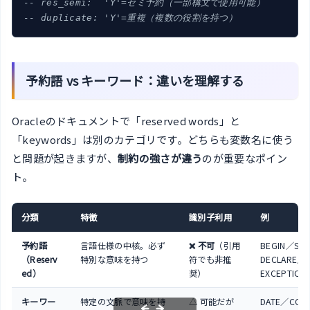
-- res_semi:  'Y'=セミ予約（一部構文で使用可能）
-- duplicate: 'Y'=重複（複数の役割を持つ）
予約語 vs キーワード：違いを理解する
Oracleのドキュメントで「reserved words」と
「keywords」は別のカテゴリです。どちらも変数名に使う
と問題が起きますが、
制約の強さが違う
のが重要なポイン
ト。
分類
特徴
識別子利用
例
予約語
言語仕様の中核。必ず
❌ 不可
（引用
BEGIN／SE
（Reserv
特別な意味を持つ
符でも非推
DECLARE／
ed）
奨）
EXCEPTION
キーワー
特定の文脈で意味を持
△ 可能だが
DATE／COU