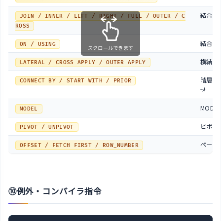
結合
JOIN / INNER / LEFT / RIGHT / FULL / OUTER / C
ROSS
結合条
ON / USING
スクロールできます
横結合
LATERAL / CROSS APPLY / OUTER APPLY
階層問
CONNECT BY / START WITH / PRIOR
せ
MODE
MODEL
ピボッ
PIVOT / UNPIVOT
ページ
OFFSET / FETCH FIRST / ROW_NUMBER
⑩例外・コンパイラ指令