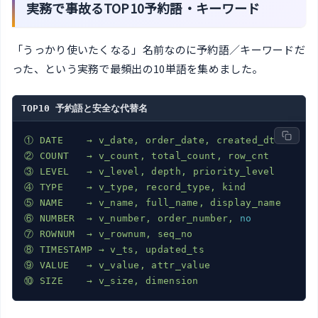
実務で事故るTOP10予約語・キーワード
「うっかり使いたくなる」名前なのに予約語／キーワードだ
った、という実務で最頻出の10単語を集めました。
TOP10 予約語と安全な代替名
①
DATE
→
v_date,
order_date,
created_dt
②
COUNT
→
v_count,
total_count,
row_cnt
③
LEVEL
→
v_level,
depth,
priority_level
④
TYPE
→
v_type,
record_type,
kind
⑤
NAME
→
v_name,
full_name,
display_name
⑥
NUMBER
→
v_number,
order_number,
no
⑦
ROWNUM
→
v_rownum,
seq_no
⑧
TIMESTAMP
→
v_ts,
updated_ts
⑨
VALUE
→
v_value,
attr_value
⑩
SIZE
→
v_size,
dimension