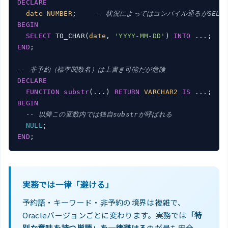
DECLARE
date
NUMBER
;    
-- 状況によってはコンパイル通るがSELE
BEGIN
SELECT
 TO_CHAR(
date
, 
'YYYY-MM-DD'
) 
INTO
 ...;  
-
END
;

-- 非予約（標準関数名）は上書き可能だが危険
DECLARE
FUNCTION
substr
(...) 
RETURN
VARCHAR2
IS
 ...;   
BEGIN
-- 以降この変数内では独自substrが呼ばれる
NULL
END
実務では一律「避ける」
予約語・キーワード・非予約の境界は複雑で、
Oracleバージョンごとに変わります。実務では
「特
別な意味を持つ単語」を一律避ける
のが最も安全。