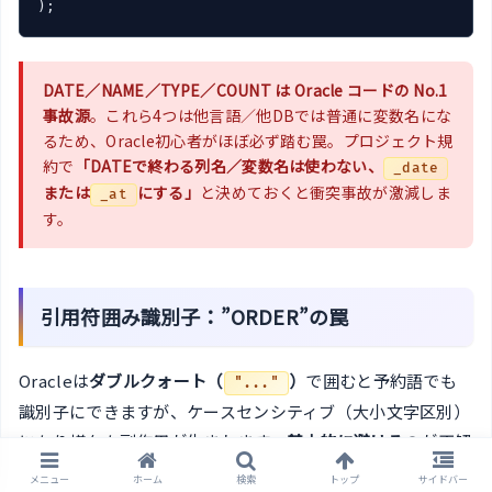
DATE／NAME／TYPE／COUNT は Oracle コードの No.1
事故源
。これら4つは他言語／他DBでは普通に変数名にな
るため、Oracle初心者がほぼ必ず踏む罠。プロジェクト規
約で
「DATEで終わる列名／変数名は使わない、
_date
または
にする」
と決めておくと衝突事故が激減しま
_at
す。
引用符囲み識別子：”ORDER”の罠
Oracleは
ダブルクォート（
）
で囲むと予約語でも
"..."
識別子にできますが、ケースセンシティブ（大小文字区別）
になり様々な副作用が生まれます。
基本的に避ける
のが正解
です。
メニュー
ホーム
検索
トップ
サイドバー