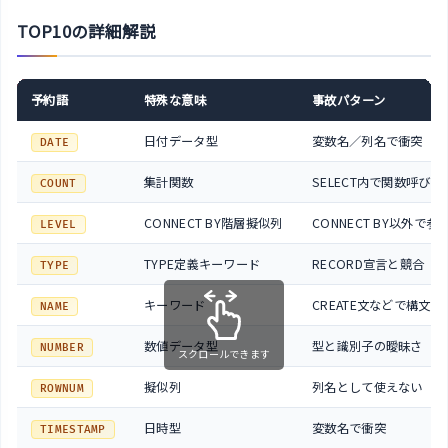
TOP10の詳細解説
予約語
特殊な意味
事故パターン
日付データ型
変数名／列名で衝突
DATE
集計関数
SELECT内で関数呼び
COUNT
CONNECT BY階層擬似列
CONNECT BY以外で参
LEVEL
TYPE定義キーワード
RECORD宣言と競合
TYPE
キーワード
CREATE文などで構文エ
NAME
数値データ型
型と識別子の曖昧さ
NUMBER
スクロールできます
擬似列
列名として使えない
ROWNUM
日時型
変数名で衝突
TIMESTAMP