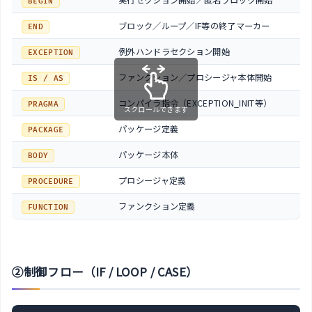
BEGIN
ブロック／ループ／IF等の終了マーカー
END
例外ハンドラセクション開始
EXCEPTION
ファンクション／プロシージャ本体開始
IS / AS
コンパイラ指令（EXCEPTION_INIT等）
PRAGMA
スクロールできます
パッケージ定義
PACKAGE
パッケージ本体
BODY
プロシージャ定義
PROCEDURE
ファンクション定義
FUNCTION
②制御フロー（IF / LOOP / CASE）