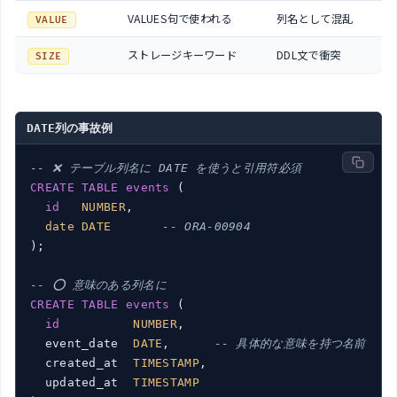
VALUES句で使われる
列名として混乱
VALUE
ストレージキーワード
DDL文で衝突
SIZE
DATE列の事故例
-- ❌ テーブル列名に DATE を使うと引用符必須
CREATE
TABLE
events
 (

id
NUMBER
,

date
DATE
-- ORA-00904
);

-- ⭕ 意味のある列名に
CREATE
TABLE
events
 (

id
NUMBER
,

  event_date  
DATE
,      
-- 具体的な意味を持つ名前
  created_at  
TIMESTAMP
,

  updated_at  
TIMESTAMP