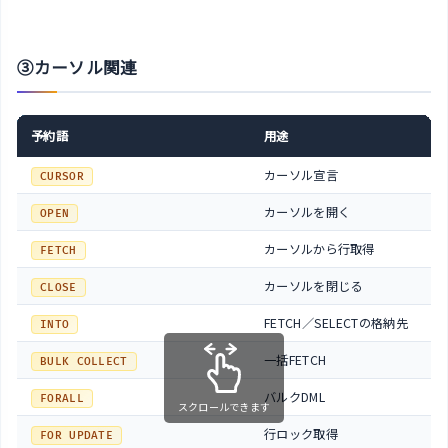
③カーソル関連
予約語
用途
カーソル宣言
CURSOR
カーソルを開く
OPEN
カーソルから行取得
FETCH
カーソルを閉じる
CLOSE
FETCH／SELECTの格納先
INTO
一括FETCH
BULK COLLECT
バルクDML
FORALL
スクロールできます
行ロック取得
FOR UPDATE