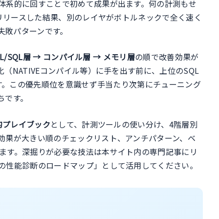
体系的に回すことで初めて成果が出ます。何の計測もせ
でリリースした結果、別のレイヤがボトルネックで全く速く
失敗パターンです。
PL/SQL層 → コンパイル層 → メモリ層
の順で改善効果が
NATIVEコンパイル等）に手を出す前に、上位のSQL
ます。この優先順位を意識せず手当たり次第にチューニング
ちです。
的プレイブック
として、計測ツールの使い分け、4階層別
効果が大きい順のチェックリスト、アンチパターン、ベ
理します。深掘りが必要な技法は本サイト内の専門記事にリ
の性能診断のロードマップ」として活用してください。