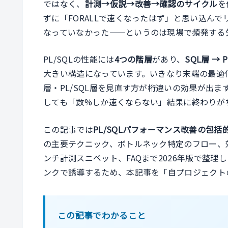
ではなく、
計測→仮説→改善→確認のサイクル
を
ずに「FORALLで速くなったはず」と思い込ん
なっていなかった——というのは現場で頻発する
PL/SQLの性能には
4つの階層
があり、
SQL層 → 
大きい構造になっています。いきなり末端の最適化（
層・PL/SQL層を見直す方が桁違いの効果が出
しても「数%しか速くならない」結果に終わりが
この記事では
PL/SQLパフォーマンス改善の包括
の主要テクニック、ボトルネック特定のフロー、
ンチ計測スニペット、FAQまで2026年版で整
ンクで誘導するため、本記事を「自プロジェクト
この記事でわかること