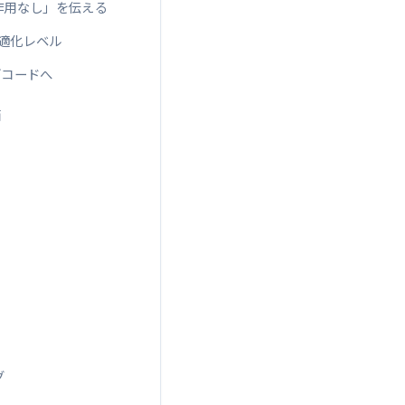
副作用なし」を伝える
ラ最適化レベル
ブコードへ
価
グ