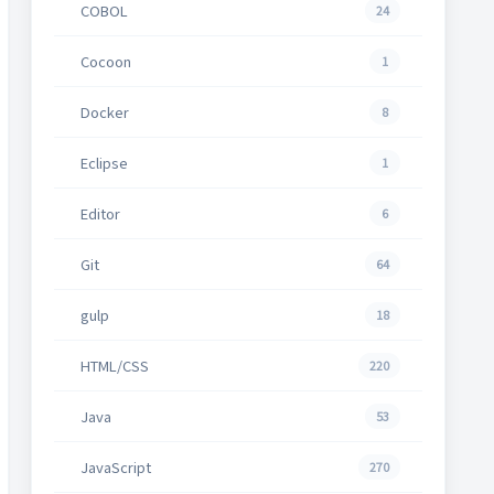
COBOL
24
Cocoon
1
Docker
8
Eclipse
1
Editor
6
Git
64
gulp
18
HTML/CSS
220
Java
53
JavaScript
270