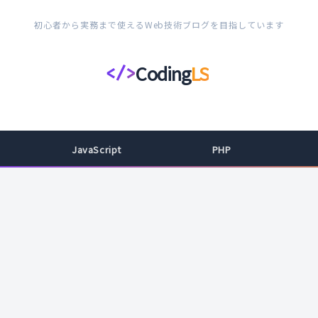
初心者から実務まで使えるWeb技術ブログを目指しています
Coding
LS
</>
コ
ー
デ
ィ
JavaScript
PHP
ン
グ
ラ
イ
フ
ス
タ
イ