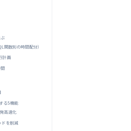
選ぶ
SQL関数別の時間配分）
実行計画
時間
目
する5機能
一発高速化
ッドを削減