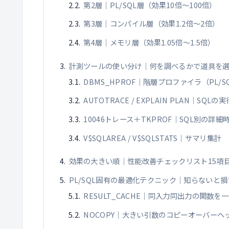
第2層｜PL/SQL層（効果10倍〜100倍）
第3層｜コンパイル層（効果1.2倍〜2倍）
第4層｜メモリ層（効果1.05倍〜1.5倍）
計測ツールの使い分け｜何を調べるかで道具を
DBMS_HPROF｜階層プロファイラ（PL/
AUTOTRACE / EXPLAIN PLAN｜SQLの
10046トレース＋TKPROF｜SQL別の詳細
V$SQLAREA / V$SQLSTATS｜サマリ集計
効果の大きい順｜性能改善チェックリスト15項
PL/SQL固有の最適化テクニック｜知らないと損
RESULT_CACHE｜同入力同出力の関数を
NOCOPY｜大きい引数のコピーオーバーヘ