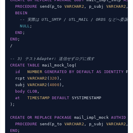
PROCEDURE
 send(p_to 
VARCHAR2
, p_subj 
VARCHAR2
, 
BEGIN
-- 実際は UTL_SMTP / UTL_MAIL / ORDS などへ委譲す
NULL
;

END
END
;

/

-- 3) テストAdapter: 送信せずログに残す
CREATE
TABLE
 mail_mock_log(

id
NUMBER
GENERATED
BY
DEFAULT
AS
IDENTITY
 PR
  rcpt 
VARCHAR2
(
320
),

  subj 
VARCHAR2
(
4000
),

body
CLOB
,

at
TIMESTAMP
DEFAULT
 SYSTIMESTAMP

);

CREATE
OR
REPLACE
PACKAGE
 mail_impl_mock 
AUTHID
 D
PROCEDURE
 send(p_to 
VARCHAR2
, p_subj 
VARCHAR2
, 
END
;
