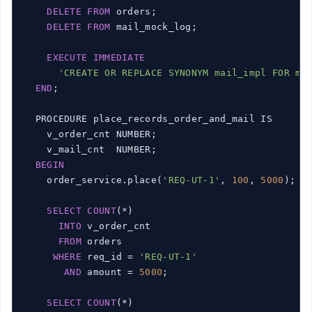
DELETE
FROM
 orders;

DELETE
FROM
 mail_mock_log;

EXECUTE
IMMEDIATE
'CREATE OR REPLACE SYNONYM mail_impl FOR ma
END
;

  PROCEDURE place_records_order_and_mail IS

    v_order_cnt NUMBER;

    v_mail_cnt  NUMBER;

BEGIN
    order_service.place(
'REQ-UT-1'
, 
100
, 
5000
);

SELECT
COUNT
(*)

INTO
 v_order_cnt

FROM
 orders

WHERE
 req_id = 
'REQ-UT-1'
AND
 amount = 
5000
;

SELECT
COUNT
(*)
