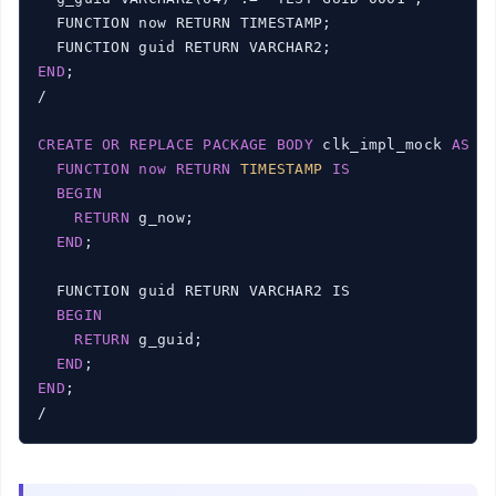
  FUNCTION now RETURN TIMESTAMP;

END
;

/

CREATE
OR
REPLACE
PACKAGE
BODY
 clk_impl_mock 
AS
FUNCTION
now
RETURN
TIMESTAMP
IS
BEGIN
RETURN
 g_now;

END
;

  FUNCTION guid RETURN VARCHAR2 IS

BEGIN
RETURN
 g_guid;

END
END
;

/