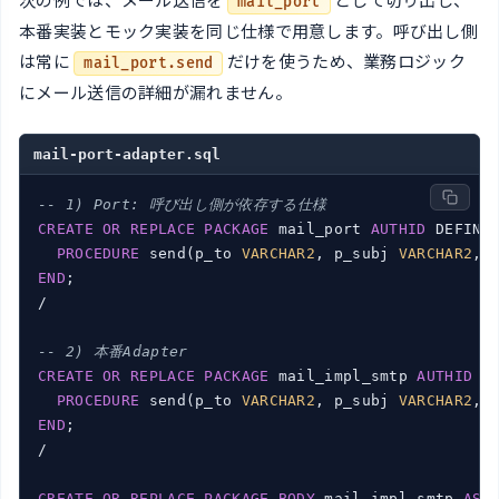
mail_port
本番実装とモック実装を同じ仕様で用意します。呼び出し側
は常に
だけを使うため、業務ロジック
mail_port.send
にメール送信の詳細が漏れません。
mail-port-adapter.sql
-- 1) Port: 呼び出し側が依存する仕様
CREATE
OR
REPLACE
PACKAGE
 mail_port 
AUTHID
 DEFINE
PROCEDURE
 send(p_to 
VARCHAR2
, p_subj 
VARCHAR2
, 
END
;

/

-- 2) 本番Adapter
CREATE
OR
REPLACE
PACKAGE
 mail_impl_smtp 
AUTHID
 D
PROCEDURE
 send(p_to 
VARCHAR2
, p_subj 
VARCHAR2
, 
END
;

/

CREATE
OR
REPLACE
PACKAGE
BODY
 mail_impl_smtp 
AS