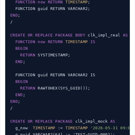
FUNCTION
now
RETURN
TIMESTAMP
;

END
;

/

CREATE
OR
REPLACE
PACKAGE
BODY
 clk_impl_real 
AS
FUNCTION
now
RETURN
TIMESTAMP
IS
BEGIN
RETURN
 SYSTIMESTAMP;

END
;

  FUNCTION guid RETURN VARCHAR2 IS

BEGIN
RETURN
 RAWTOHEX(SYS_GUID());

END
END
;

/

CREATE
OR
REPLACE
PACKAGE
 clk_impl_mock 
AS
  g_now  
TIMESTAMP
 := 
TIMESTAMP
'2026-05-31 09:00
  g_guid VARCHAR2(64) := 'TEST-GUID-0001';
