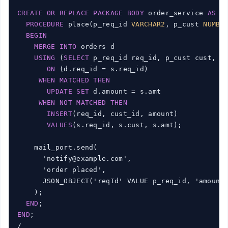
CREATE
OR
REPLACE
PACKAGE
BODY
 order_service 
AS
PROCEDURE
 place(p_req_id 
VARCHAR2
, p_cust 
NUMBE
BEGIN
MERGE
INTO
 orders d

USING
 (
SELECT
 p_req_id req_id, p_cust cust, p
ON
 (d.req_id = s.req_id)

WHEN
MATCHED
THEN
UPDATE
SET
 d.amount = s.amt

WHEN
NOT
MATCHED
THEN
INSERT
(req_id, cust_id, amount)

VALUES
(s.req_id, s.cust, s.amt);

    mail_port.send(

      'notify@example.com',

      'order placed',

      JSON_OBJECT('reqId' VALUE p_req_id, 'amount'
    );

END
END
;

/