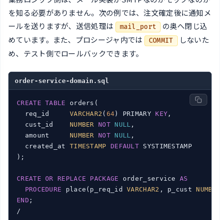
を知る必要がありません。次の例では、注文確定後に通知メ
ールを送りますが、送信処理は
の奥へ閉じ込
mail_port
めています。また、プロシージャ内では
しないた
COMMIT
め、テスト側でロールバックできます。
order-service-domain.sql
CREATE
TABLE
 orders(

  req_id     
VARCHAR2
(
64
) PRIMARY 
KEY
,

  cust_id    
NUMBER
NOT
NULL
,

  amount     
NUMBER
NOT
NULL
,

  created_at 
TIMESTAMP
DEFAULT
 SYSTIMESTAMP

);

CREATE
OR
REPLACE
PACKAGE
 order_service 
AS
PROCEDURE
 place(p_req_id 
VARCHAR2
, p_cust 
NUMBE
END
;

/
