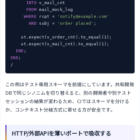
INTO
 v_mail_cnt

FROM
 mail_mock_log

WHERE
 rcpt = 
'notify@example.com'
AND
 subj = 
'order placed'
;

    ut.expect(v_order_cnt).to_equal(1);

    ut.expect(v_mail_cnt).to_equal(1);

END
END
;

/
この例はテスト専用スキーマを前提にしています。共有開発
DBで同じシノニムを切り替えると、別の開発者や別テスト
セッションの結果が変わるため、CIではスキーマを分ける
か、コンテキスト分岐方式に寄せる方が安全です。
HTTP/外部APIを薄いポートで吸収する