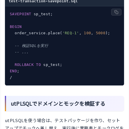
test-transaction-savepoint.sql
SAVEPOINT
 sp_test;

BEGIN
  order_service.place(
'REQ-1'
, 
100
, 
5000
);

-- 検証SQLを実行
-- ...
ROLLBACK
TO
END
;

/
utPLSQLでドメインとモックを検証する
utPLSQLを使う場合は、テストパッケージを作り、セット
アップでモックへ差し替え、実行後に業務表とモックログを