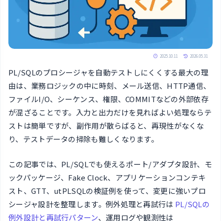
2025.10.11
2026.05.31
PL/SQLのプロシージャを自動テストしにくくする最大の理
由は、業務ロジックの中に時刻、メール送信、HTTP通信、
ファイルI/O、シーケンス、権限、COMMITなどの外部依存
が混ざることです。入力と出力だけを見ればよい処理ならテ
ストは簡単ですが、副作用が散らばると、再現性がなくな
り、テストデータの掃除も難しくなります。
この記事では、PL/SQLでも使えるポート/アダプタ設計、モ
ックパッケージ、Fake Clock、アプリケーションコンテキ
スト、GTT、utPLSQLの検証例を使って、変更に強いプロ
シージャ設計を整理します。例外処理と再試行は
PL/SQLの
例外設計と再試行パターン
、運用ログや観測性は