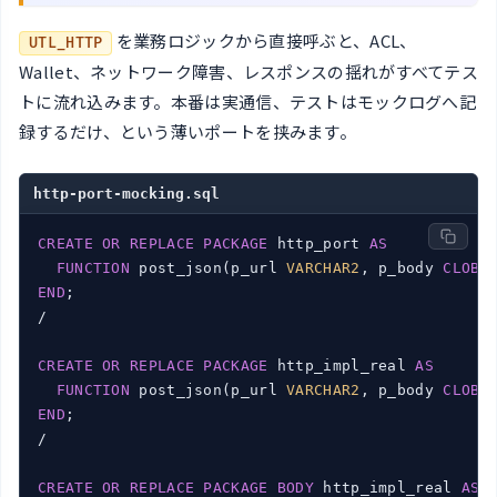
を業務ロジックから直接呼ぶと、ACL、
UTL_HTTP
Wallet、ネットワーク障害、レスポンスの揺れがすべてテス
トに流れ込みます。本番は実通信、テストはモックログへ記
録するだけ、という薄いポートを挟みます。
http-port-mocking.sql
CREATE
OR
REPLACE
PACKAGE
 http_port 
AS
FUNCTION
 post_json(p_url 
VARCHAR2
, p_body 
CLOB
)
END
;

/

CREATE
OR
REPLACE
PACKAGE
 http_impl_real 
AS
FUNCTION
 post_json(p_url 
VARCHAR2
, p_body 
CLOB
)
END
;

/

CREATE
OR
REPLACE
PACKAGE
BODY
 http_impl_real 
AS