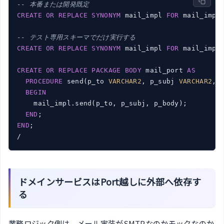
-- 本番または開発既定
CREATE
OR
REPLACE
SYNONYM
 mail_impl 
FOR
 mail_impl_
-- テスト専用スキーマでだけ実行する
CREATE
OR
REPLACE
SYNONYM
 mail_impl 
FOR
 mail_impl_
CREATE
OR
REPLACE
PACKAGE
BODY
 mail_port 
AS
PROCEDURE
 send(p_to 
VARCHAR2
, p_subj 
VARCHAR2
, 
BEGIN
    mail_impl.send(p_to, p_subj, p_body);

END
END
;

/
ドメインサービスはPort越しに外部へ依存す
る
業務ロジック側は、メール実装がSMTPなのかモックなのか