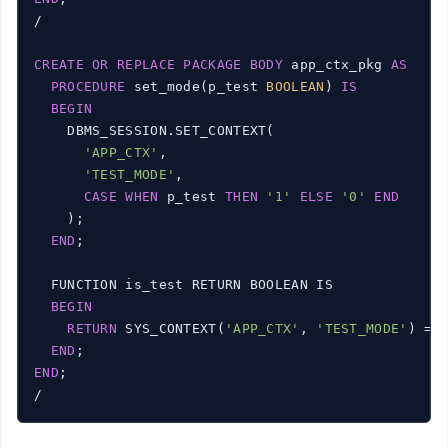
/

CREATE
OR
REPLACE
PACKAGE
BODY
 app_ctx_pkg 
AS
PROCEDURE
 set_mode(p_test 
BOOLEAN
) 
IS
BEGIN
    DBMS_SESSION.SET_CONTEXT(

'APP_CTX'
,

'TEST_MODE'
,

CASE
WHEN
 p_test 
THEN
'1'
ELSE
'0'
END
    );

END
;

  FUNCTION is_test RETURN BOOLEAN IS

BEGIN
RETURN
 SYS_CONTEXT(
'APP_CTX'
, 
'TEST_MODE'
) = 
END
END
;

/