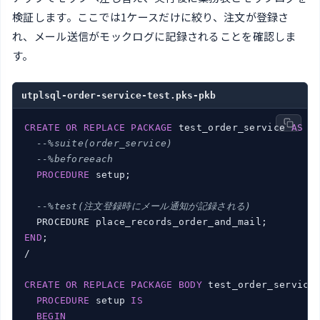
検証します。ここでは1ケースだけに絞り、注文が登録さ
れ、メール送信がモックログに記録されることを確認しま
す。
utplsql-order-service-test.pks-pkb
CREATE
OR
REPLACE
PACKAGE
 test_order_service 
AS
--%suite(order_service)
--%beforeeach
PROCEDURE
 setup;

--%test(注文登録時にメール通知が記録される)
END
;

/

CREATE
OR
REPLACE
PACKAGE
BODY
 test_order_service
PROCEDURE
 setup 
IS
BEGIN