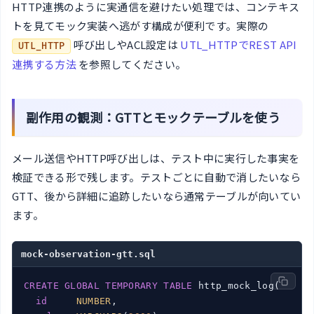
HTTP連携のように実通信を避けたい処理では、コンテキス
トを見てモック実装へ逃がす構成が便利です。実際の
呼び出しやACL設定は
UTL_HTTPでREST API
UTL_HTTP
連携する方法
を参照してください。
副作用の観測：GTTとモックテーブルを使う
メール送信やHTTP呼び出しは、テスト中に実行した事実を
検証できる形で残します。テストごとに自動で消したいなら
GTT、後から詳細に追跡したいなら通常テーブルが向いてい
ます。
mock-observation-gtt.sql
CREATE
GLOBAL
TEMPORARY
TABLE
 http_mock_log(

id
NUMBER
,
