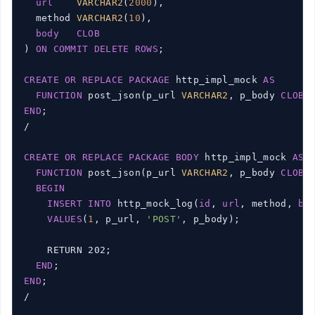
url
VARCHAR2
(
2000
),

  method 
VARCHAR2
(
10
),

body
CLOB
) 
ON
COMMIT
DELETE
ROWS
;

CREATE
OR
REPLACE
PACKAGE
 http_impl_mock 
AS
FUNCTION
 post_json(p_url 
VARCHAR2
, p_body 
CLOB
)
END
;

/

CREATE
OR
REPLACE
PACKAGE
BODY
 http_impl_mock 
AS
FUNCTION
 post_json(p_url 
VARCHAR2
, p_body 
CLOB
)
BEGIN
INSERT
INTO
 http_mock_log(
id
, 
url
, method, 
bo
VALUES
(
1
, p_url, 
'POST'
, p_body);

    RETURN 202;

END
END
;

/
