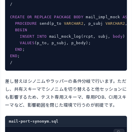
/

CREATE
OR
REPLACE
PACKAGE
BODY
 mail_impl_mock 
AS
PROCEDURE
 send(p_to 
VARCHAR2
, p_subj 
VARCHAR2
, 
BEGIN
INSERT
INTO
 mail_mock_log(rcpt, subj, 
body
)

VALUES
(p_to, p_subj, p_body);

END
END
;

/
差し替えはシノニムやラッパーの条件分岐で行います。ただ
し、共有スキーマでシノニムを切り替えると他セッションに
も影響するため、テスト専用スキーマ、専用PDB、CI用スキ
ーマなど、影響範囲を閉じた環境で行うのが前提です。
mail-port-synonym.sql