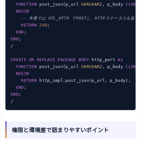
FUNCTION
 post_json(p_url 
VARCHAR2
, p_body 
CLOB
)
BEGIN
-- 本番では UTL_HTTP でPOSTし、HTTPステータスを返す
RETURN
200
;

END
END
;

/

CREATE
OR
REPLACE
PACKAGE
BODY
 http_port 
AS
FUNCTION
 post_json(p_url 
VARCHAR2
, p_body 
CLOB
)
BEGIN
RETURN
 http_impl.post_json(p_url, p_body);

END
END
;

/
権限と環境差で詰まりやすいポイント