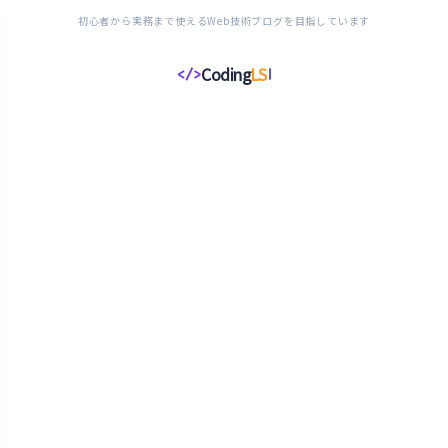
初心者から実務まで使えるWeb技術ブログを目指しています
Coding
LS
</>
コ
ー
デ
ィ
ン
グ
ラ
イ
フ
ス
タ
イ
ル