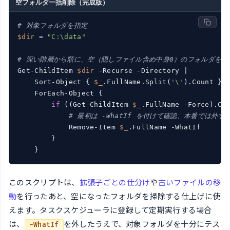
空フォルダ一括削除（完成版）
# 対象フォルダを指定
$dir
 = 
"C:\data"
# 深い階層から順に、空（隠しファイル含め中身0）のフォルダを削
Get-ChildItem 
$dir
 -Recurse -Directory |

    Sort-Object { 
$_
.FullName.Split(
'\'
).Count } -
    ForEach-Object {

if
 ((Get-ChildItem 
$_
.FullName -Force).Cou
# 最初は -WhatIf を付けて確認、本番では外す
            Remove-Item 
$_
.FullName -WhatIf

        }

    }
このスクリプトは、
拡張子ごとの仕分け
や
古いファイルの移
動
を行ったあと、空になったフォルダを掃除する仕上げに使
えます。タスクスケジューラに登録して定期実行する場合
は、
を外したうえで、対象フォルダを十分にテス
-WhatIf