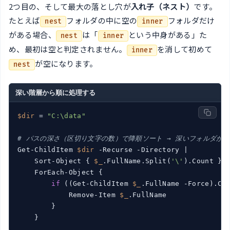
2つ目の、そして最大の落とし穴が
入れ子（ネスト）
です。
たとえば
フォルダの中に空の
フォルダだけ
nest
inner
がある場合、
は「
という中身がある」た
nest
inner
め、最初は空と判定されません。
を消して初めて
inner
が空になります。
nest
深い階層から順に処理する
$dir
 = 
"C:\data"
# パスの深さ（区切り文字の数）で降順ソート → 深いフォルダか
Get-ChildItem 
$dir
 -Recurse -Directory |

    Sort-Object { 
$_
.FullName.Split(
'\'
).Count } -
    ForEach-Object {

if
 ((Get-ChildItem 
$_
.FullName -Force).Cou
            Remove-Item 
$_
.FullName

        }

    }