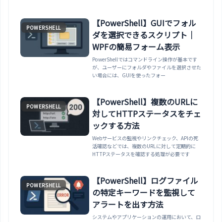
【PowerShell】GUIでフォル
POWERSHELL
ダを選択できるスクリプト｜
WPFの簡易フォーム表示
PowerShellではコマンドライン操作が基本です
が、ユーザーにフォルダやファイルを選択させた
い場合には、GUIを使ったフォー
【PowerShell】複数のURLに
POWERSHELL
対してHTTPステータスをチェ
ックする方法
Webサービスの監視やリンクチェック、APIの死
活確認などでは、複数のURLに対して定期的に
HTTPステータスを確認する処理が必要です
【PowerShell】ログファイル
POWERSHELL
の特定キーワードを監視して
アラートを出す方法
システムやアプリケーションの運用において、ロ