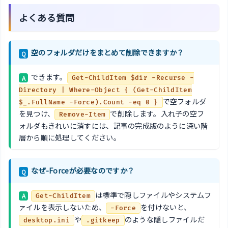
よくある質問
空のフォルダだけをまとめて削除できますか？
Q
できます。
A
Get-ChildItem $dir -Recurse -
Directory | Where-Object { (Get-ChildItem
で空フォルダ
$_.FullName -Force).Count -eq 0 }
を見つけ、
で削除します。入れ子の空フ
Remove-Item
ォルダもきれいに消すには、記事の完成版のように深い階
層から順に処理してください。
なぜ-Forceが必要なのですか？
Q
は標準で隠しファイルやシステムフ
A
Get-ChildItem
ァイルを表示しないため、
を付けないと、
-Force
や
のような隠しファイルだ
desktop.ini
.gitkeep