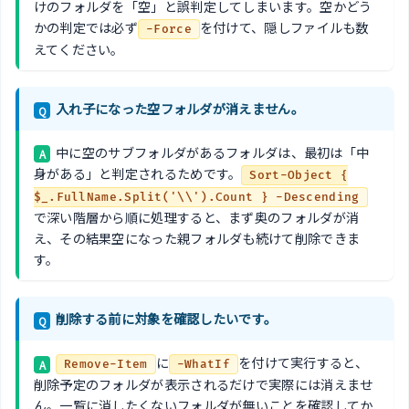
けのフォルダを「空」と誤判定してしまいます。空かどう
かの判定では必ず
を付けて、隠しファイルも数
-Force
えてください。
入れ子になった空フォルダが消えません。
Q
中に空のサブフォルダがあるフォルダは、最初は「中
A
身がある」と判定されるためです。
Sort-Object {
$_.FullName.Split('\\').Count } -Descending
で深い階層から順に処理すると、まず奥のフォルダが消
え、その結果空になった親フォルダも続けて削除できま
す。
削除する前に対象を確認したいです。
Q
に
を付けて実行すると、
A
Remove-Item
-WhatIf
削除予定のフォルダが表示されるだけで実際には消えませ
ん。一覧に消したくないフォルダが無いことを確認してか