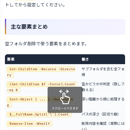
トしてから設定してください。
主な要素まとめ
空フォルダ削除で使う要素をまとめます。
要素
働き
サブフォルダを含む全フォル
Get-ChildItem -Recurse -Directo
得
ry
空かどうかの判定（隠しファ
(Get-ChildItem $f -Force).Count 
数える）
-eq 0
深い階層から順に処理する
Sort-Object { ... } -Descendin
g
スクロールできます
パスの深さ（区切り数）
$_.FullName.Split('\').Count
削除内容を確認（実際には消
Remove-Item -WhatIf
い）