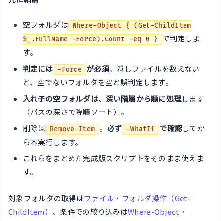
空フォルダは
Where-Object { (Get-ChildItem
で判定しま
$_.FullName -Force).Count -eq 0 }
す。
判定には
が必須
。隠しファイルを数えない
-Force
と、空でないフォルダを空と誤判定します。
入れ子の空フォルダは、深い階層から順に処理
します
（パスの深さで降順ソート）。
削除は
。
必ず
で確認
してか
Remove-Item
-WhatIf
ら本実行します。
これらをまとめた完成版スクリプトをそのまま使えま
す。
対象フォルダの取得は
ファイル・フォルダ操作（Get-
ChildItem）
、条件での絞り込みは
Where-Object・