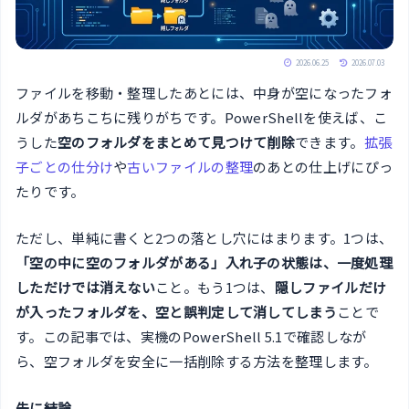
2026.06.25
2026.07.03
ファイルを移動・整理したあとには、中身が空になったフォ
ルダがあちこちに残りがちです。PowerShellを使えば、こ
うした
空のフォルダをまとめて見つけて削除
できます。
拡張
子ごとの仕分け
や
古いファイルの整理
のあとの仕上げにぴっ
たりです。
ただし、単純に書くと2つの落とし穴にはまります。1つは、
「空の中に空のフォルダがある」入れ子の状態は、一度処理
しただけでは消えない
こと。もう1つは、
隠しファイルだけ
が入ったフォルダを、空と誤判定して消してしまう
ことで
す。この記事では、実機のPowerShell 5.1で確認しなが
ら、空フォルダを安全に一括削除する方法を整理します。
先に結論