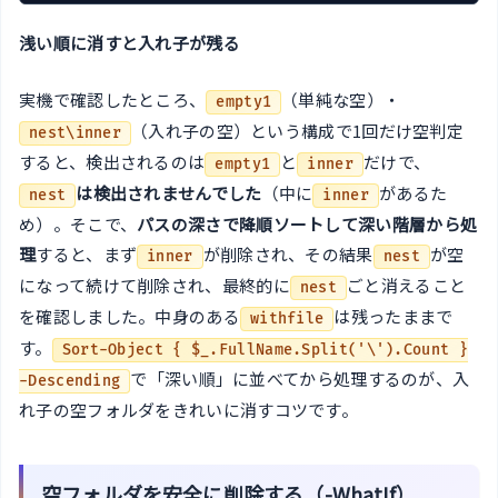
浅い順に消すと入れ子が残る
実機で確認したところ、
（単純な空）・
empty1
（入れ子の空）という構成で1回だけ空判定
nest\inner
すると、検出されるのは
と
だけで、
empty1
inner
は検出されませんでした
（中に
があるた
nest
inner
め）。そこで、
パスの深さで降順ソートして深い階層から処
理
すると、まず
が削除され、その結果
が空
inner
nest
になって続けて削除され、最終的に
ごと消えること
nest
を確認しました。中身のある
は残ったままで
withfile
す。
Sort-Object { $_.FullName.Split('\').Count }
で「深い順」に並べてから処理するのが、入
-Descending
れ子の空フォルダをきれいに消すコツです。
空フォルダを安全に削除する（-WhatIf）