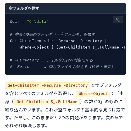
空フォルダを探す
$dir = 
"C:\data"
# 中身が0個のフォルダ（＝空フォルダ）を探す
Get-ChildItem $dir -Recurse -Directory |

    Where-Object { (Get-ChildItem $_.FullName -Fo
# -Directory … フォルダだけを対象にする
# -Force      … 隠しファイルも数える（後述・重要）
でサブフォルダ
Get-ChildItem -Recurse -Directory
を含むすべてのフォルダを取得し、
で「中
Where-Object
身（
）の数が0」のものに
Get-ChildItem $_.FullName
絞り込んでいます。これが空フォルダの基本的な見つけ方で
す。ただし、このままだと2つの問題があります。次の章で
それぞれ解決します。