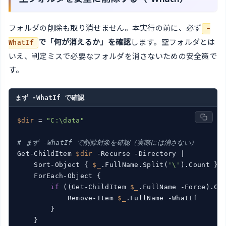
フォルダの削除も取り消せません。本実行の前に、必ず
-
で「何が消えるか」を確認
します。空フォルダとは
WhatIf
いえ、判定ミスで必要なフォルダを消さないための安全策で
す。
まず -WhatIf で確認
$dir
 = 
"C:\data"
# まず -WhatIf で削除対象を確認（実際には消さない）
Get-ChildItem 
$dir
 -Recurse -Directory |

    Sort-Object { 
$_
.FullName.Split(
'\'
).Count } -
    ForEach-Object {

if
 ((Get-ChildItem 
$_
.FullName -Force).Cou
            Remove-Item 
$_
.FullName -WhatIf

        }

    }
