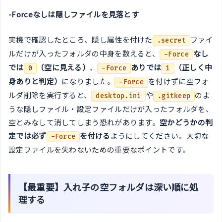
-Forceなしは隠しファイルを見落とす
実機で確認したところ、隠し属性を付けた
ファイ
.secret
ルだけが入ったフォルダの中身を数えると、
なし
-Force
では
（空に見える）
、
ありでは
（正しく中
0
-Force
1
身ありと判定）
になりました。
を付けずに空フォ
-Force
ルダ削除を実行すると、
や
のよ
desktop.ini
.gitkeep
うな隠しファイル・設定ファイルだけが入ったフォルダを、
空とみなして消してしまう恐れがあります。
空かどうかの判
定では必ず
を付ける
ようにしてください。大切な
-Force
設定ファイルを失わないための重要なポイントです。
【最重要】入れ子の空フォルダは深い順に処
理する