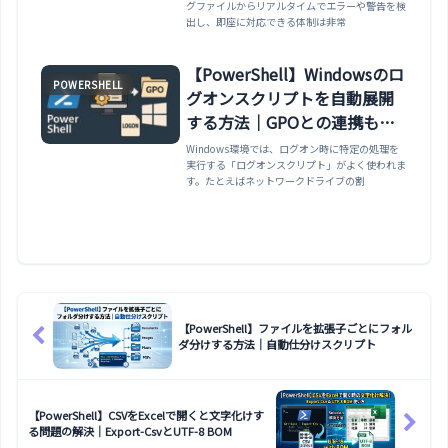
グファイルからリアルタイムでエラーや警告を検
出し、即座に対応できる体制は非常
【PowerShell】Windowsのロ
POWERSHELL
グオンスクリプトを自動展開
する方法｜GPOとの連携も紹
介
Windows環境では、ログオン時に特定の処理を
実行する「ログオンスクリプト」がよく使われま
す。たとえばネットワークドライブの割
【PowerShell】ファイルを拡張子ごとにフォル
ダ分けする方法｜自動仕分けスクリプト
【PowerShell】CSVをExcelで開くと文字化けす
る問題の解決｜Export-CsvとUTF-8 BOM