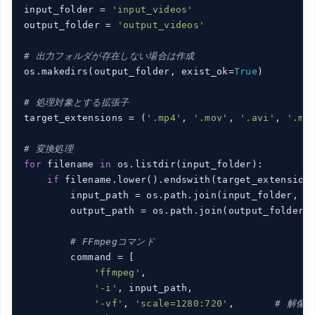
input_folder = 
'input_videos'
output_folder = 
'output_videos'
# 出力フォルダが存在しない場合は作成
os.makedirs(output_folder, exist_ok=
True
)

# 処理対象とする拡張子
target_extensions = (
'.mp4'
, 
'.mov'
, 
'.avi'
, 
'.mk
# 変換処理
for
 filename 
in
 os.listdir(input_folder):

if
 filename.lower().endswith(target_extensions
        input_path = os.path.join(input_folder, fi
        output_path = os.path.join(output_folder, 
# FFmpegコマンド
        command = [

'ffmpeg'
,

'-i'
, input_path,

'-vf'
, 
'scale=1280:720'
,       
# 解像度