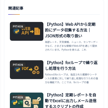
関連記事
【Python】Web APIから定期
PYTHON
的にデータ収集する方法｜
JSON形式の取り扱い
為替レート、天気情報、ニュース、センサーデー
タなど、さまざまな情報がWeb APIを通じて提供
されています。Pythonを使えば、これ
【Python】forループで繰り返
PYTHON
し処理を行う方法
Pythonのforループは、指定された範囲やシーケ
ンスの要素に対して繰り返し処理を行うための強
力な機能です。ここでは、forループの基
【Python】定期レポートを自
PYTHON
動でExcelに出力しメール送信
するスクリプトの作成