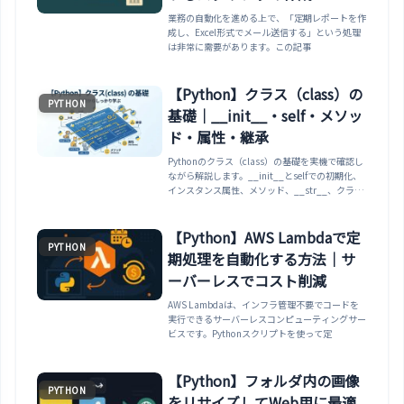
業務の自動化を進める上で、「定期レポートを作
成し、Excel形式でメール送信する」という処理
は非常に需要があります。この記事
【Python】クラス（class）の
PYTHON
基礎｜__init__・self・メソッ
ド・属性・継承
Pythonのクラス（class）の基礎を実機で確認し
ながら解説します。__init__とselfでの初期化、
インスタンス属性、メソッド、__str__、クラス
属性とインスタンス属性の違い、クラス属性に[]
を使う共有の罠、継承とsuper、
classmethod/staticmethodまで整理します。
【Python】AWS Lambdaで定
PYTHON
期処理を自動化する方法｜サ
ーバーレスでコスト削減
AWS Lambdaは、インフラ管理不要でコードを
実行できるサーバーレスコンピューティングサー
ビスです。Pythonスクリプトを使って定
【Python】フォルダ内の画像
PYTHON
をリサイズしてWeb用に最適