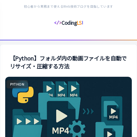
初心者から実務まで使えるWeb技術ブログを目指しています
Coding
LS
</>
コ
ー
デ
ィ
ン
【Python】フォルダ内の動画ファイルを自動で
グ
リサイズ・圧縮する方法
ラ
イ
PYTHON
フ
ス
タ
イ
ル