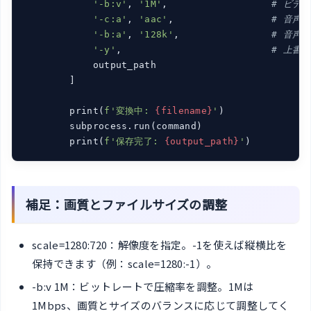
'-b:v'
, 
'1M'
,                  
# ビデオ
'-c:a'
, 
'aac'
,                 
# 音声
'-b:a'
, 
'128k'
,                
# 音声
'-y'
,                          
# 上書
            output_path

        ]

        print(
f'変換中: 
{filename}
'
)

        subprocess.run(command)

        print(
f'保存完了: 
{output_path}
'
)
補足：画質とファイルサイズの調整
scale=1280:720：解像度を指定。-1を使えば縦横比を
保持できます（例：scale=1280:-1）。
-b:v 1M：ビットレートで圧縮率を調整。1Mは
1Mbps、画質とサイズのバランスに応じて調整してく