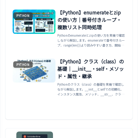
【Python】enumerateとzip
PYTHON
の使い方｜番号付きループ・
複数リスト同時処理
Pythonのenumerateとzipの使い方を実機で確認
しながら解説します。enumerateで番号付きルー
プ、range(len())より読みやすい書き方、開始番
号の変更、zipで複数のリストを同時に処理、
zipが短いほうで止まること、dict(zip())での辞
書化、zip(*)での転置、zip_longest、zipが一度
【Python】クラス（class）の
PYTHON
しか回せない点まで整理します。
基礎｜__init__・self・メソッ
ド・属性・継承
Pythonのクラス（class）の基礎を実機で確認し
ながら解説します。__init__とselfでの初期化、
インスタンス属性、メソッド、__str__、クラス
属性とインスタンス属性の違い、クラス属性に[]
を使う共有の罠、継承とsuper、
classmethod/staticmethodまで整理します。