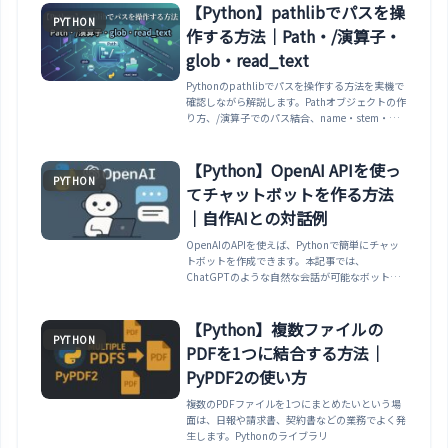
【Python】pathlibでパスを操
PYTHON
作する方法｜Path・/演算子・
glob・read_text
Pythonのpathlibでパスを操作する方法を実機で
確認しながら解説します。Pathオブジェクトの作
り方、/演算子でのパス結合、name・stem・
suffix・parentでの分解、exists・is_fileでの存
在確認、read_text・write_textでの読み書き、
globでのファイル一覧、mkdirでのフォルダ作
【Python】OpenAI APIを使っ
PYTHON
成、os.pathとの対応まで整理します。
てチャットボットを作る方法
｜自作AIとの対話例
OpenAIのAPIを使えば、Pythonで簡単にチャッ
トボットを作成できます。本記事では、
ChatGPTのような自然な会話が可能なボット
を、自作
【Python】複数ファイルの
PYTHON
PDFを1つに結合する方法｜
PyPDF2の使い方
複数のPDFファイルを1つにまとめたいという場
面は、日報や請求書、契約書などの業務でよく発
生します。Pythonのライブラリ