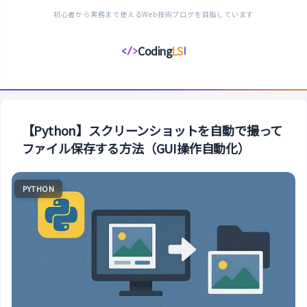
初心者から実務まで使えるWeb技術ブログを目指しています
Coding
LS
</>
コ
ー
デ
ィ
ン
【Python】スクリーンショットを自動で撮って
グ
ファイル保存する方法（GUI操作自動化）
ラ
イ
PYTHON
フ
ス
タ
イ
ル