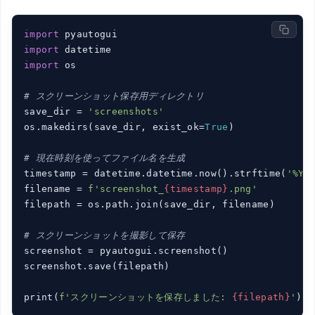
import
import
import
 os

# スクリーンショット保存用ディレクトリ
save_dir = 
'screenshots'
os.makedirs(save_dir, exist_ok=
True
)

# 現在時刻を使ってファイル名を生成
timestamp = datetime.datetime.now().strftime(
'%Y%
filename = 
f'screenshot_
{timestamp}
.png'
filepath = os.path.join(save_dir, filename)

# スクリーンショットを撮影して保存
screenshot = pyautogui.screenshot()

screenshot.save(filepath)

print(
f'スクリーンショットを保存しました: 
{filepath}
'
)