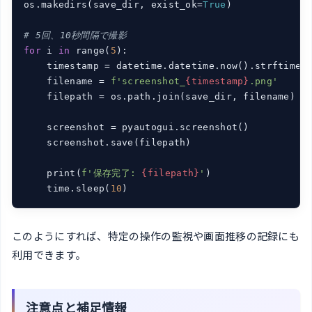
os.makedirs(save_dir, exist_ok=
True
)

# 5回、10秒間隔で撮影
for
 i 
in
 range(
5
):

    timestamp = datetime.datetime.now().strftime(
    filename = 
f'screenshot_
{timestamp}
.png'
    filepath = os.path.join(save_dir, filename)

    screenshot = pyautogui.screenshot()

    screenshot.save(filepath)

    print(
f'保存完了: 
{filepath}
'
)

    time.sleep(
10
)
このようにすれば、特定の操作の監視や画面推移の記録にも
利用できます。
注意点と補足情報