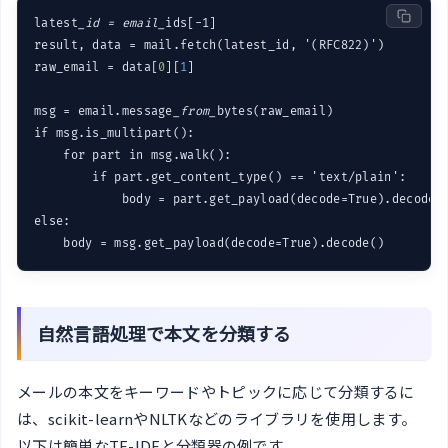
latest
_id = email_
ids[-1]

result, data = mail.fetch(latest_id, '(RFC822)')

raw_email = data[
0
][
1
]

msg = email.message
_from_
bytes(raw_email)

    for part in msg.walk():
        if part.get_content_type() == 'text/plain':
            body = part.get_payload(decode=True).decode(
    body = msg.get_payload(decode=True).decode()
自然言語処理で本文を分類する
メールの本文をキーワードやトピックに応じて分類するに
は、scikit-learnやNLTKなどのライブラリを使用します。
以下は簡単なTF-IDFと分類器の例です。