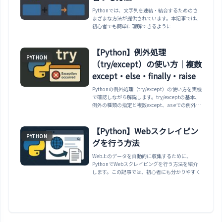
Pythonでは、文字列を連結・結合するためのさ
まざまな方法が提供されています。本記事では、
初心者でも簡単に理解できるように
【Python】例外処理
PYTHON
（try/except）の使い方｜複数
except・else・finally・raise
Pythonの例外処理（try/except）の使い方を実機
で確認しながら解説します。try/exceptの基本、
例外の種類の指定と複数except、as eでの例外取
得、elseとfinally、raiseでの例外発生、広すぎる
exceptを避ける理由、よくある例外の種類まで整
理します。
【Python】Webスクレイピン
PYTHON
グを行う方法
Web上のデータを自動的に収集するために、
PythonでWebスクレイピングを行う方法を紹介
します。この記事では、初心者にも分かりやすく