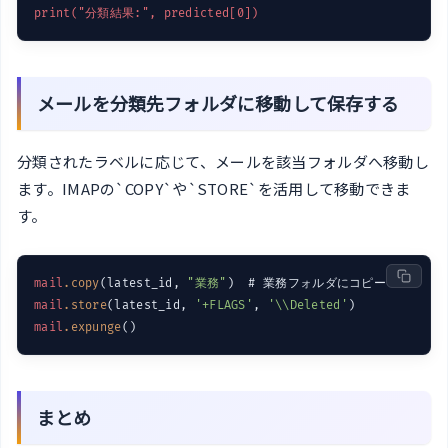
print("分類結果:", predicted[0])
メールを分類先フォルダに移動して保存する
分類されたラベルに応じて、メールを該当フォルダへ移動し
ます。IMAPの`COPY`や`STORE`を活用して移動できま
す。
mail
.copy
(latest_id, 
"業務"
mail
.store
(latest_id, 
'+FLAGS'
, 
'\\Deleted'
mail
.expunge
まとめ