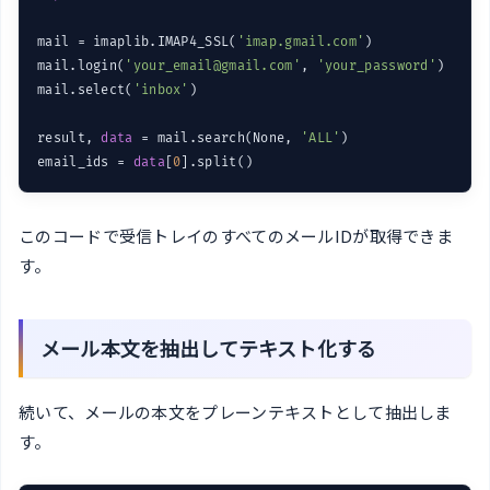
mail = imaplib.IMAP4_SSL(
'imap.gmail.com'
)

mail.login(
'your_email@gmail.com'
, 
'your_password'
)

mail.select(
'inbox'
)

result, 
data
 = mail.search(None, 
'ALL'
)

email_ids = 
data
[
0
このコードで受信トレイのすべてのメールIDが取得できま
す。
メール本文を抽出してテキスト化する
続いて、メールの本文をプレーンテキストとして抽出しま
す。