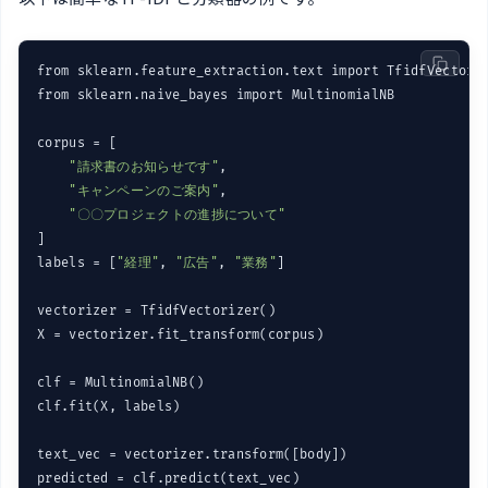
from sklearn.feature_extraction.text import TfidfVectoriz
from sklearn.naive_bayes import MultinomialNB

corpus = [

"請求書のお知らせです"
,

"キャンペーンのご案内"
,

"〇〇プロジェクトの進捗について"
]

labels = [
"経理"
, 
"広告"
, 
"業務"
]

vectorizer = TfidfVectorizer()

X = vectorizer.fit_transform(corpus)

clf = MultinomialNB()

clf.fit(X, labels)

text_vec = vectorizer.transform([body])
