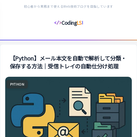
初心者から実務まで使えるWeb技術ブログを目指しています
Coding
LS
</>
コ
ー
デ
ィ
ン
【Python】メール本文を自動で解析して分類・
グ
保存する方法｜受信トレイの自動仕分け処理
ラ
イ
PYTHON
フ
ス
タ
イ
ル