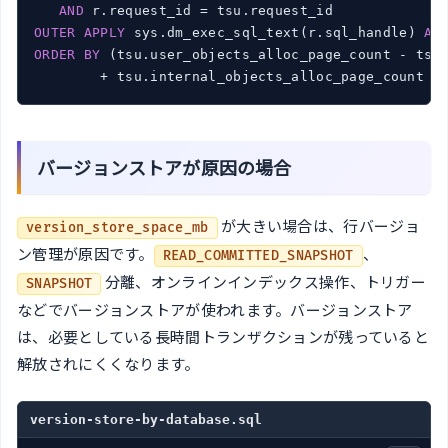
AND
OUTER
APPLY
 sys.dm_exec_sql_text(r.sql_handle) 
AS
ORDER
BY
 (tsu.user_objects_alloc_page_count - tsu.
        + tsu.internal_objects_alloc_page_count -
バージョンストアが原因の場合
が大きい場合は、行バージョ
version_store_space_mb
ン管理が原因です。
、
READ_COMMITTED_SNAPSHOT
分離、オンラインインデックス操作、トリガー
SNAPSHOT
などでバージョンストアが使われます。バージョンストア
は、必要としている長時間トランザクションが残っていると
解放されにくくなります。
version-store-by-database.sql