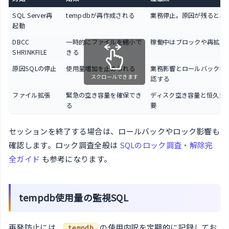
SQL Server再
tempdbが再作成される
業務停止。原因が残ると再
起動
DBCC
一時的にファイルを縮小で
稼働中はブロックや再拡張
SHRINKFILE
きる
原因SQLの停止
使用量増加を止められる
業務影響とロールバック時
スクロールできます
認する
ファイル拡張
緊急の空き容量を確保でき
ディスク空き容量と恒久対
る
要
セッションを終了する場合は、ロールバックやロック影響も
確認します。ロック調査全般は
SQLのロック調査・解除完
全ガイド
も参考になります。
tempdb使用量の監視SQL
再発防止には、
の使用内訳を定期的に記録してお
tempdb