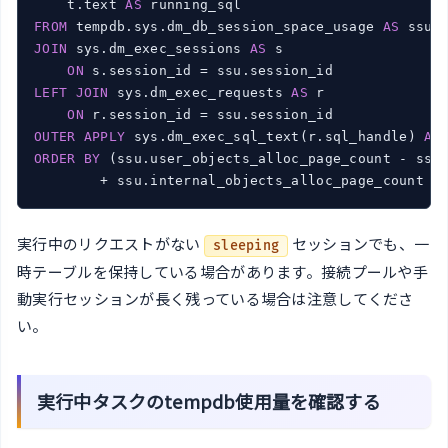
    t.text 
AS
FROM
 tempdb.sys.dm_db_session_space_usage 
AS
JOIN
 sys.dm_exec_sessions 
AS
 s

ON
LEFT
JOIN
 sys.dm_exec_requests 
AS
 r

ON
OUTER
APPLY
 sys.dm_exec_sql_text(r.sql_handle) 
AS
ORDER
BY
 (ssu.user_objects_alloc_page_count - ssu.
        + ssu.internal_objects_alloc_page_count -
実行中のリクエストがない
セッションでも、一
sleeping
時テーブルを保持している場合があります。接続プールや手
動実行セッションが長く残っている場合は注意してくださ
い。
実行中タスクのtempdb使用量を確認する