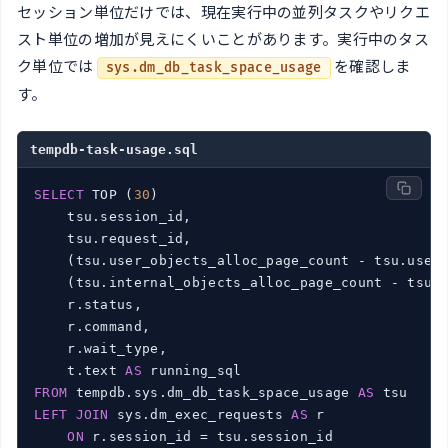
セッション単位だけでは、現在実行中の並列タスクやリクエ
スト単位の増加が見えにくいことがあります。実行中のタス
ク単位では
を確認しま
sys.dm_db_task_space_usage
す。
tempdb-task-usage.sql
SELECT
 TOP (
30
)

    tsu.session_id,

    tsu.request_id,

    (tsu.user_objects_alloc_page_count - tsu.user
    (tsu.internal_objects_alloc_page_count - tsu.
    r.status,

    r.command,

    r.wait_type,

    t.text 
AS
FROM
 tempdb.sys.dm_db_task_space_usage 
AS
LEFT
JOIN
 sys.dm_exec_requests 
AS
 r

ON
 r.session_id = tsu.session_id
