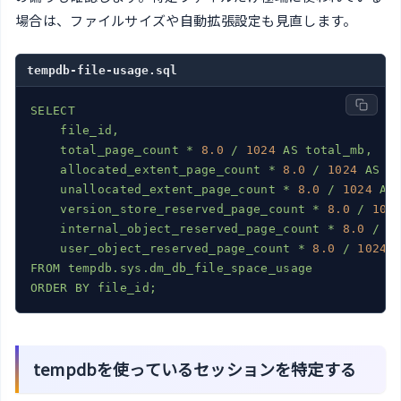
場合は、ファイルサイズや自動拡張設定も見直します。
tempdb-file-usage.sql
SELECT
file_id,
total_page_count
*
8.0
/
1024
AS
total_mb,
allocated_extent_page_count
*
8.0
/
1024
AS
a
unallocated_extent_page_count
*
8.0
/
1024
AS
version_store_reserved_page_count
*
8.0
/
102
internal_object_reserved_page_count
*
8.0
/
1
user_object_reserved_page_count
*
8.0
/
1024
FROM
tempdb.sys.dm_db_file_space_usage
ORDER
BY
file_id;
tempdbを使っているセッションを特定する