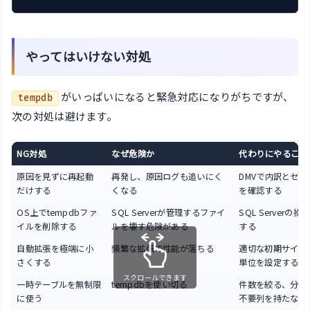
やってはいけない対処
がいっぱいになると緊急対応になりがちですが、
tempdb
次の対処は避けます。
NG対処
なぜ危険か
代わりにやること
原因を見ずに再起動
再発し、原因ログも追いにく
DMVで内訳とセッ
だけする
くなる
を確認する
OS上でtempdbファ
SQL Serverが管理するファイ
SQL Serverの
イルを削除する
ルを壊す危険がある
する
自動拡張を極端に小
頻繁な拡張で性能が落ちる
適切な初期サイズ
さくする
単位を設定する
スクロールできます
一時テーブルを無制限
tempdbを使い切る
件数を絞る、分割
に使う
不要列を持たない