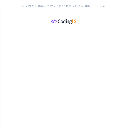
初心者から実務まで使えるWeb技術ブログを目指しています
Coding
LS
</>
コ
ー
デ
ィ
ン
グ
ラ
イ
フ
ス
タ
イ
ル