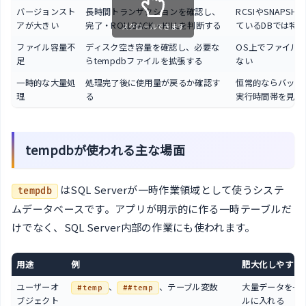
バージョンスト
長時間トランザクションを確認し、
RCSIやSNAPSH
アが大きい
完了・ROLLBACK・KILLを判断する
ているDBでは特
スクロールできます
ファイル容量不
ディスク空き容量を確認し、必要な
OS上でファイル
足
らtempdbファイルを拡張する
ない
一時的な大量処
処理完了後に使用量が戻るか確認す
恒常的ならバッチ
理
る
実行時間帯を見直
tempdbが使われる主な場面
はSQL Serverが一時作業領域として使うシステ
tempdb
ムデータベースです。アプリが明示的に作る一時テーブルだ
けでなく、SQL Server内部の作業にも使われます。
用途
例
肥大化しやすい
ユーザーオ
、
、テーブル変数
大量データを一
#temp
##temp
ブジェクト
ルに入れる