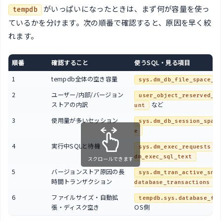
がいっぱいになったときは、まず何が容量を使っ
tempdb
ているかを分けます。次の順番で確認すると、原因を早く絞
れます。
順番
確認すること
使うSQL・見る項目
1
tempdb全体の空き容量
sys.dm_db_file_space_u
2
ユーザー/内部/バージョン
user_object_reserved_p
ストアの内訳
など
unt
3
使用量が多いセッション
sys.dm_db_session_spac
e
4
実行中SQLと待機
sys.dm_exec_requests
dm_exec_sql_text
スクロールできます
5
バージョンストア原因の長
sys.dm_tran_active_sna
時間トランザクション
database_transactions
6
ファイルサイズ・自動拡
tempdb.sys.database_fi
張・ディスク空き
OS側