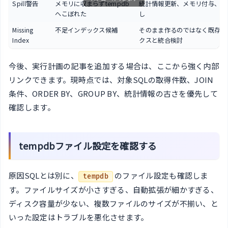
Spill警告
メモリに収まらずtempdb
統計情報更新、メモリ付与、SQ
へこぼれた
し
Missing
不足インデックス候補
そのまま作るのではなく既存イ
Index
クスと統合検討
今後、実行計画の記事を追加する場合は、ここから強く内部
リンクできます。現時点では、対象SQLの取得件数、JOIN
条件、ORDER BY、GROUP BY、統計情報の古さを優先して
確認します。
tempdbファイル設定を確認する
原因SQLとは別に、
のファイル設定も確認しま
tempdb
す。ファイルサイズが小さすぎる、自動拡張が細かすぎる、
ディスク容量が少ない、複数ファイルのサイズが不揃い、と
いった設定はトラブルを悪化させます。