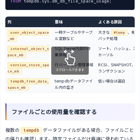
FROM
列
意味
よくある原因
一時テーブルやテーブ
大きな
、削除
user_object_space
#temp
ル変数など
バッチ処理
_mb
SQL Server内部の作
ソート、ハッシュ、ス
internal_object_s
業領域
カーソル
pace_mb
行バージョン管理領域
RCSI、SNAPSHOT、
version_store_spa
スクロールできます
ランザクション
ce_mb
tempdbデータファイ
低い場合は逼迫
tempdb_free_data_
ル内の空き
space_mb
ファイルごとの使用量を確認する
複数の
データファイルがある場合、ファイルごと
tempdb
の偏りも確認します。特定ファイルだけ極端に使われている