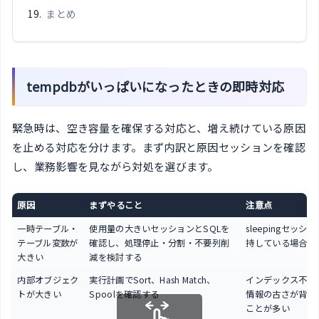
まとめ
tempdbがいっぱいになったときの即時対応
緊急時は、空き容量を確保する対応と、増え続けている原因
を止める対応を分けます。まず内訳と原因セッションを確認
し、業務影響を見ながら対処を選びます。
原因
まずやること
注意点
一時テーブル・
使用量の大きいセッションとSQLを
sleepingセッシ
テーブル変数が
確認し、処理停止・分割・不要列削
持している場合も
大きい
減を検討する
内部オブジェク
実行計画でSort、Hash Match、
インデックス不足
トが大きい
Spoolを確認する
情報の古さが背景
ことが多い