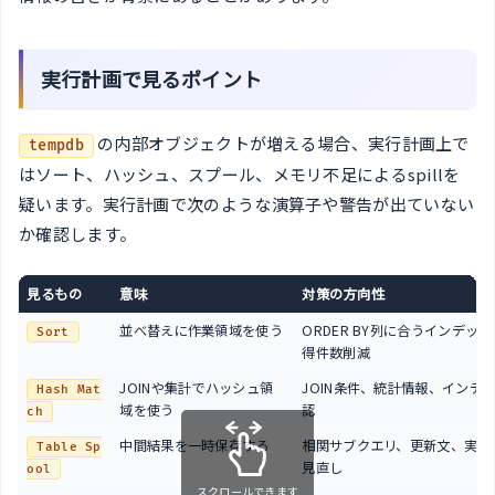
実行計画で見るポイント
の内部オブジェクトが増える場合、実行計画上で
tempdb
はソート、ハッシュ、スプール、メモリ不足によるspillを
疑います。実行計画で次のような演算子や警告が出ていない
か確認します。
見るもの
意味
対策の方向性
並べ替えに作業領域を使う
ORDER BY列に合うインデッ
Sort
得件数削減
JOINや集計でハッシュ領
JOIN条件、統計情報、インデ
Hash Mat
域を使う
認
ch
中間結果を一時保存する
相関サブクエリ、更新文、実行
Table Sp
見直し
ool
スクロールできます