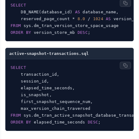
SELECT
    DB_NAME(database_id) 
AS
 database_name,

    reserved_page_count * 
8.0
 / 
1024
AS
FROM
ORDER
BY
 version_store_mb 
DESC
active-snapshot-transactions.sql
SELECT
    transaction_id,

    session_id,

    elapsed_time_seconds,

    is_snapshot,

    first_snapshot_sequence_num,

FROM
ORDER
BY
 elapsed_time_seconds 
DESC