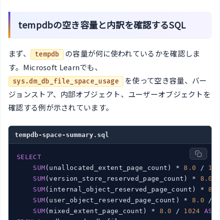
tempdbの空き容量と内訳を確認するSQL
まず、
の容量が何に使われているかを確認しま
tempdb
す。Microsoft Learnでも、
を使って空き容量、バー
sys.dm_db_file_space_usage
ジョンストア、内部オブジェクト、ユーザーオブジェクトを
確認する例が示されています。
tempdb-space-summary.sql
SELECT
SUM
(unallocated_extent_page_count) * 
8.0
 / 
10
SUM
(version_store_reserved_page_count) * 
8.0
 
SUM
(internal_object_reserved_page_count) * 
8.
SUM
(user_object_reserved_page_count) * 
8.0
 / 
SUM
(mixed_extent_page_count) * 
8.0
 / 
1024
AS