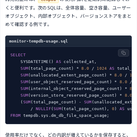
くと便利です。次のSQLは、全体容量、空き容量、ユーザー
オブジェクト、内部オブジェクト、バージョンストアをまと
めて確認する例です。
monitor-tempdb-usage.sql
SELECT
    SYSDATETIME() 
AS
 collected_at,

SUM
(total_page_count) * 
8.0
 / 
1024
AS
 total_mb
SUM
(unallocated_extent_page_count) * 
8.0
 / 
10
SUM
(user_object_reserved_page_count) * 
8.0
 / 
SUM
(internal_object_reserved_page_count) * 
8.
SUM
(version_store_reserved_page_count) * 
8.0
 
    (
SUM
(total_page_count) - 
SUM
(unallocated_exte
        / 
NULLIF
(
SUM
(total_page_count), 
0
) 
AS
FROM
使用率だけでなく、どの内訳が増えているかを保存すると、