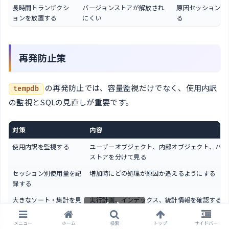
長時間トランザクシ
バージョンストアが解放され
原因セッションを
ョンを放置する
にくい
る
再発防止策
の再発防止では、容量監視だけでなく、使用内訳
tempdb
の監視とSQLの見直しが重要です。
対策
内容
使用内訳を監視する
ユーザーオブジェクト、内部オブジェクト、バー
ストアを分けて見る
セッション別使用量を記
増加時にどの処理が原因か追えるようにする
録する
大きなソート・集計を見
実行計画、インデックス、統計情報を確認する
直す
メニュー
ホーム
検索
トップ
サイドバー
一時テーブルの設計を見
不要列を減らし、必要ならインデックスを貼る