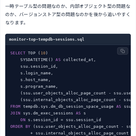
一時テーブル型の問題なのか、内部オブジェクト型の問題な
のか、バージョンストア型の問題なのかを後から追いやすく
なります。
monitor-top-tempdb-sessions.sql
SELECT
 TOP (
10
)

    SYSDATETIME() 
AS
 collected_at,

    ssu.session_id,

    s.login_name,

    s.host_name,

    s.program_name,

    (ssu.user_objects_alloc_page_count - ssu.user
    (ssu.internal_objects_alloc_page_count - ssu.
FROM
 tempdb.sys.dm_db_session_space_usage 
AS
JOIN
 sys.dm_exec_sessions 
AS
 s

ON
ORDER
BY
 (ssu.user_objects_alloc_page_count - ssu.
        + ssu.internal_objects_alloc_page_count -