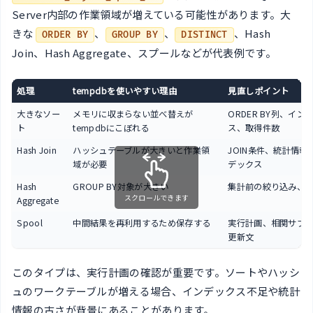
Server内部の作業領域が増えている可能性があります。大
きな
、
、
、Hash
ORDER BY
GROUP BY
DISTINCT
Join、Hash Aggregate、スプールなどが代表例です。
処理
tempdbを使いやすい理由
見直しポイント
大きなソー
メモリに収まらない並べ替えが
ORDER BY列、イン
ト
tempdbにこぼれる
ス、取得件数
Hash Join
ハッシュテーブルが大きいと作業領
JOIN条件、統計情報
域が必要
デックス
Hash
GROUP BY対象が大きい
集計前の絞り込み、
スクロールできます
Aggregate
Spool
中間結果を再利用するため保存する
実行計画、相関サブ
更新文
このタイプは、実行計画の確認が重要です。ソートやハッシ
ュのワークテーブルが増える場合、インデックス不足や統計
情報の古さが背景にあることがあります。