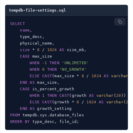
tempdb-file-settings.sql
SELECT
name
,

    type_desc,

    physical_name,

size
 * 
8
 / 
1024
AS
 size_mb,

CASE
 max_size

WHEN
-1
THEN
'UNLIMITED'
WHEN
0
THEN
'NO_GROWTH'
ELSE
CAST
(max_size * 
8
 / 
1024
AS
varchar
(
END
AS
 max_size,

CASE
 is_percent_growth

WHEN
1
THEN
CAST
(growth 
AS
varchar
(
20
)) +
ELSE
CAST
(growth * 
8
 / 
1024
AS
varchar
(
20
END
AS
FROM
ORDER
BY