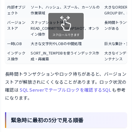
内部オブジ
ソート、ハッシュ、スプール、カーソルの
大きなORDER B
ェクト
作業領域
GROUP BY、Has
バージョン
スナップショット分離、
長時間トランザ
ストア
READ_COMMITTED_SNAPSHOT、オンラ
ンがある
イン操作
スクロールできます
一時LOB
大きな文字列やLOBの中間処理
巨大な集計・変
インデック
SORT_IN_TEMPDBを使うインデックス作
大きなインデッ
ス操作
成・再構築
ンテナンス
長時間トランザクションやロック待ちがあると、バージョン
ストアが解放されにくくなることがあります。ロック状況の
確認は
SQL Serverでテーブルロックを確認するSQL
も参考
になります。
緊急時に最初の5分で見る順番