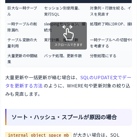
巨大な一時テーブ
セッション別使用量、
対象列・行数を絞る、イン
ル
実行SQL
スを見直す
一時テーブルの削
sleepingセッション、接
処理終了時にDROP、接続
除漏れ
続元
テーブル変数の大
実行計画、推定行数
一時テーブルへの切替や統
スクロールできます
量利用
を考慮する
大量更新の中間結
バッチ処理、更新件数
分割処理にする
果
大量更新や一括更新が絡む場合は、
SQLのUPDATE文でデー
タを更新する方法
のように、WHERE句や更新対象の絞り込
みも見直します。
ソート・ハッシュ・スプールが原因の場合
が大きい場合は、SQL
internal_object_space_mb