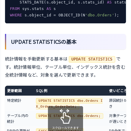
    STATS_DATE(s.object_id, s.stats_id) 
AS
FROM
 sys.stats 
AS
WHERE
 s.object_id = OBJECT_ID(N
'dbo.Orders'
UPDATE STATISTICSの基本
統計情報を手動更新する基本は
で
UPDATE STATISTICS
す。統計情報単位、テーブル単位、インデックス統計を含む
全統計情報など、対象を選んで更新できます。
更新範囲
SQL例
使いどころ
特定統計
原因統計が明
UPDATE STATISTICS dbo.Orders I
き
X_Orders_OrderDate;
テーブル内の
対象テーブル
UPDATE STATISTICS dbo.Orders;
統計
が遅いとき
スクロールできます
DB内の更新が
DB全体でメ