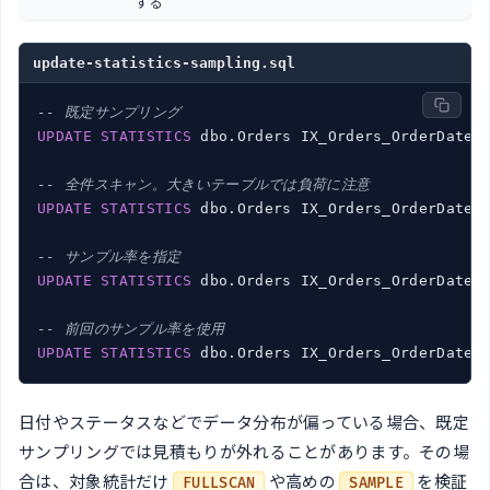
する
update-statistics-sampling.sql
-- 既定サンプリング
UPDATE
STATISTICS
 dbo.Orders IX_Orders_OrderDate;

-- 全件スキャン。大きいテーブルでは負荷に注意
UPDATE
STATISTICS
 dbo.Orders IX_Orders_OrderDate 
-- サンプル率を指定
UPDATE
STATISTICS
 dbo.Orders IX_Orders_OrderDate 
-- 前回のサンプル率を使用
UPDATE
STATISTICS
 dbo.Orders IX_Orders_OrderDate 
日付やステータスなどでデータ分布が偏っている場合、既定
サンプリングでは見積もりが外れることがあります。その場
合は、対象統計だけ
や高めの
を検証
FULLSCAN
SAMPLE