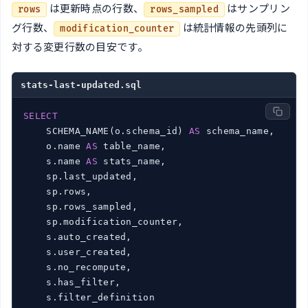
は更新時点の行数、
はサンプリン
rows
rows_sampled
グ行数、
は統計情報の先頭列に
modification_counter
対する変更行数の目安です。
stats-last-updated.sql
SELECT
    SCHEMA_NAME(o.schema_id) 
AS
 schema_name,

    o.name 
AS
 table_name,

    s.name 
AS
 stats_name,

    sp.last_updated,

    sp.rows,

    sp.rows_sampled,

    sp.modification_counter,

    s.auto_created,

    s.user_created,

    s.no_recompute,

    s.has_filter,
