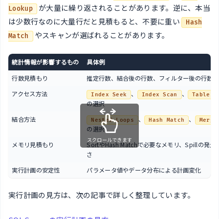
が大量に繰り返されることがあります。逆に、本当
Lookup
は少数行なのに大量行だと見積もると、不要に重い
Hash
やスキャンが選ばれることがあります。
Match
統計情報が影響するもの
具体例
行数見積もり
推定行数、結合後の行数、フィルター後の行数
アクセス方法
、
、
Index Seek
Index Scan
Table S
の選択
結合方法
、
、
Nested Loops
Hash Match
Merge
の選択
スクロールできます
メモリ見積もり
SortやHash Matchで必要なメモリ、Spillの発
さ
実行計画の安定性
パラメータ値やデータ分布による計画変化
実行計画の見方は、次の記事で詳しく整理しています。