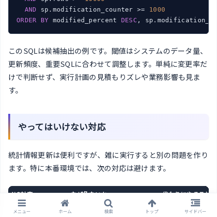
AND
 sp.modification_counter >= 
1000
ORDER
BY
 modified_percent 
DESC
, sp.modification_c
このSQLは候補抽出の例です。閾値はシステムのデータ量、
更新頻度、重要SQLに合わせて調整します。単純に変更率だ
けで判断せず、実行計画の見積もりズレや業務影響も見ま
す。
やってはいけない対応
統計情報更新は便利ですが、雑に実行すると別の問題を作り
ます。特に本番環境では、次の対応は避けます。
NG対応
なぜ危ないか
代わりにやること
毎回DB全体を
大きなIO負荷と再コンパイルが
対象テーブル・統計
メニュー
ホーム
検索
トップ
サイドバー