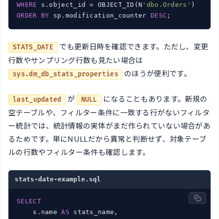
WHERE
 s.object_id = OBJECT_ID(N
'dbo.Orders'
ORDER
BY
 sp.modification_counter 
DESC
でも更新日時を確認できます。ただし、変更
STATS_DATE
行数やサンプリング行数も見たい場合は
のほうが便利です。
sys.dm_db_stats_properties
が
になることもあります。新規の
last_updated
NULL
空テーブルや、フィルター条件に一致する行がないフィルタ
ー統計では、統計情報の実体がまだ作られていない場合があ
るためです。単にNULLだから異常と判断せず、対象テーブ
ルの行数やフィルター条件も確認します。
stats-date-example.sql
SELECT
    s.name 
AS
 stats_name,
