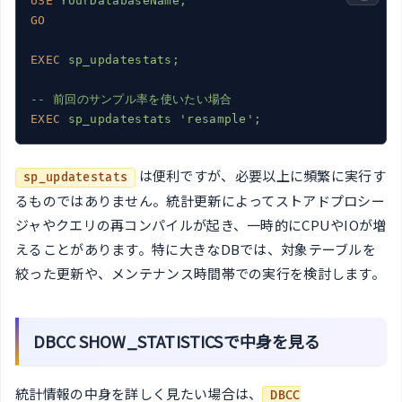
USE
YourDatabaseName;
GO
EXEC
sp_updatestats;
--
前回のサンプル率を使いたい場合
EXEC
sp_updatestats 'resample';
は便利ですが、必要以上に頻繁に実行す
sp_updatestats
るものではありません。統計更新によってストアドプロシー
ジャやクエリの再コンパイルが起き、一時的にCPUやIOが増
えることがあります。特に大きなDBでは、対象テーブルを
絞った更新や、メンテナンス時間帯での実行を検討します。
DBCC SHOW_STATISTICSで中身を見る
統計情報の中身を詳しく見たい場合は、
DBCC