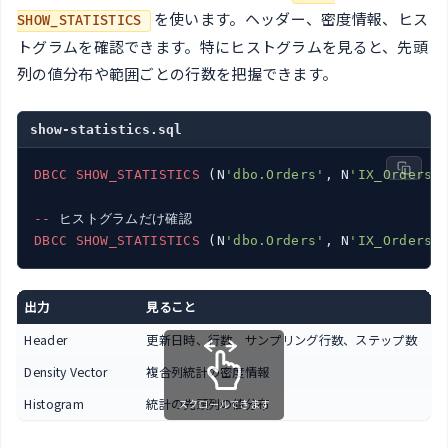
を使います。ヘッダー、密度情報、ヒス
SHOW_STATISTICS
トグラムを確認できます。特にヒストグラムを見ると、先頭
列の値分布や範囲ごとの行数を把握できます。
show-statistics.sql
DBCC
SHOW_STATISTICS
 (N
'dbo.Orders'
, N
'IX_Orders_
--
DBCC
SHOW_STATISTICS
 (N
'dbo.Orders'
, N
'IX_Orders_
出力
見ること
Header
更新日時、行数、サンプリング行数、ステップ数
Density Vector
複合列統計の密度情報
Histogram
統計の先頭列の値分布
スクロールできます