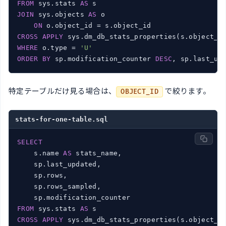
FROM
 sys.stats 
AS
JOIN
 sys.objects 
AS
 o

ON
CROSS
APPLY
 sys.dm_db_stats_properties(s.object_i
WHERE
 o.type = 
'U'
ORDER
BY
 sp.modification_counter 
DESC
特定テーブルだけ見る場合は、
で絞ります。
OBJECT_ID
stats-for-one-table.sql
SELECT
    s.name 
AS
 stats_name,

    sp.last_updated,

    sp.rows,

    sp.rows_sampled,

FROM
 sys.stats 
AS
CROSS
APPLY
 sys.dm_db_stats_properties(s.object_i