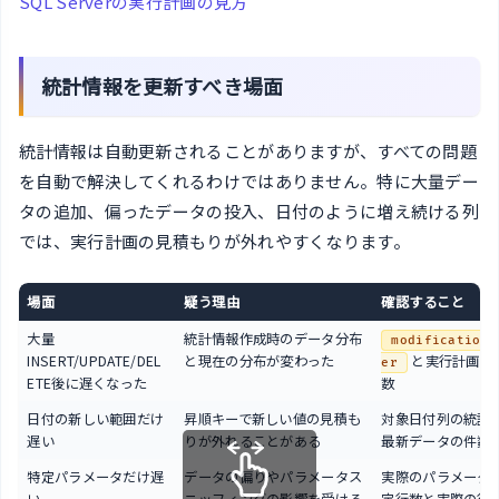
SQL Serverの実行計画の見方
統計情報を更新すべき場面
統計情報は自動更新されることがありますが、すべての問題
を自動で解決してくれるわけではありません。特に大量デー
タの追加、偏ったデータの投入、日付のように増え続ける列
では、実行計画の見積もりが外れやすくなります。
場面
疑う理由
確認すること
大量
統計情報作成時のデータ分布
modification_
INSERT/UPDATE/DEL
と現在の分布が変わった
と実行計画の
er
ETE後に遅くなった
数
日付の新しい範囲だけ
昇順キーで新しい値の見積も
対象日付列の統計
遅い
りが外れることがある
最新データの件数
特定パラメータだけ遅
データの偏りやパラメータス
実際のパラメータ