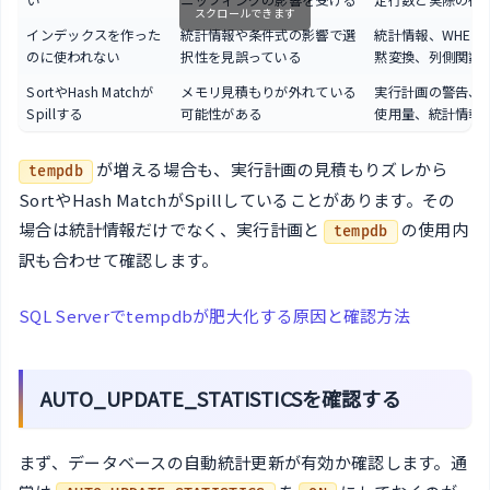
い
ニッフィングの影響を受ける
定行数と実際の行
スクロールできます
インデックスを作った
統計情報や条件式の影響で選
統計情報、WHER
のに使われない
択性を見誤っている
黙変換、列側関数
SortやHash Matchが
メモリ見積もりが外れている
実行計画の警告、te
Spillする
可能性がある
使用量、統計情報
が増える場合も、実行計画の見積もりズレから
tempdb
SortやHash MatchがSpillしていることがあります。その
場合は統計情報だけでなく、実行計画と
の使用内
tempdb
訳も合わせて確認します。
SQL Serverでtempdbが肥大化する原因と確認方法
AUTO_UPDATE_STATISTICSを確認する
まず、データベースの自動統計更新が有効か確認します。通