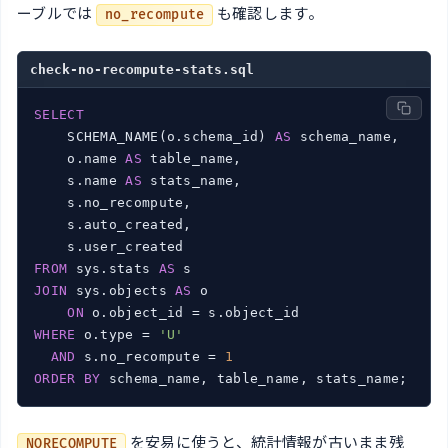
ーブルでは
も確認します。
no_recompute
check-no-recompute-stats.sql
SELECT
    SCHEMA_NAME(o.schema_id) 
AS
 schema_name,

    o.name 
AS
 table_name,

    s.name 
AS
 stats_name,

    s.no_recompute,

    s.auto_created,

FROM
 sys.stats 
AS
JOIN
 sys.objects 
AS
 o

ON
WHERE
 o.type = 
'U'
AND
 s.no_recompute = 
1
ORDER
BY
を安易に使うと、統計情報が古いまま残
NORECOMPUTE