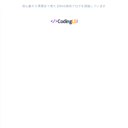
初心者から実務まで使えるWeb技術ブログを目指しています
Coding
LS
</>
コ
ー
デ
ィ
ン
グ
ラ
イ
フ
ス
タ
イ
ル