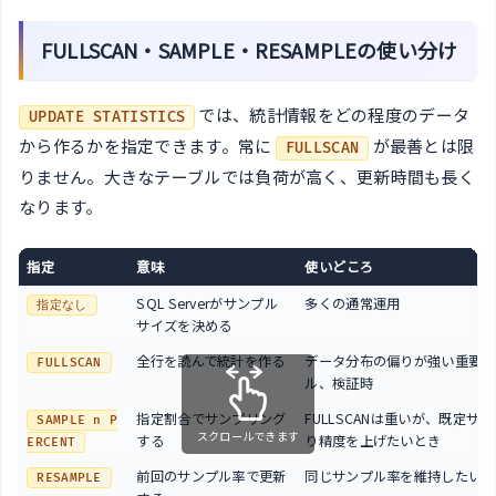
FULLSCAN・SAMPLE・RESAMPLEの使い分け
では、統計情報をどの程度のデータ
UPDATE STATISTICS
から作るかを指定できます。常に
が最善とは限
FULLSCAN
りません。大きなテーブルでは負荷が高く、更新時間も長く
なります。
指定
意味
使いどころ
SQL Serverがサンプル
多くの通常運用
指定なし
サイズを決める
全行を読んで統計を作る
データ分布の偏りが強い重要テ
FULLSCAN
ル、検証時
指定割合でサンプリング
FULLSCANは重いが、既定サ
SAMPLE n P
スクロールできます
する
り精度を上げたいとき
ERCENT
前回のサンプル率で更新
同じサンプル率を維持したいと
RESAMPLE