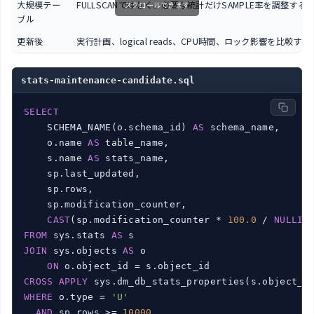
大規模テー
FULLSCANではなく、必要な統計だけSAMPLE率を調整する
スクロールできます
ブル
更新後
実行計画、logical reads、CPU時間、ロック影響を比較する
stats-maintenance-candidate.sql
SELECT
    SCHEMA_NAME(o.schema_id) 
AS
 schema_name,

    o.name 
AS
 table_name,

    s.name 
AS
 stats_name,

    sp.last_updated,

    sp.rows,

    sp.modification_counter,

CAST
(sp.modification_counter * 
100.0
 / 
NULLIF
FROM
 sys.stats 
AS
JOIN
 sys.objects 
AS
 o

ON
CROSS
APPLY
 sys.dm_db_stats_properties(s.object_i
WHERE
 o.type = 
'U'
AND
 sp.rows >= 
10000