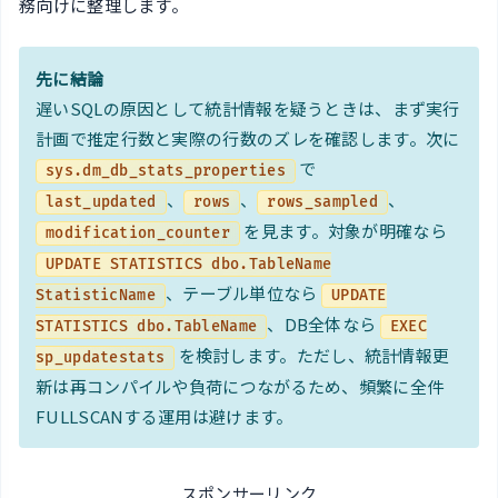
務向けに整理します。
先に結論
遅いSQLの原因として統計情報を疑うときは、まず実行
計画で推定行数と実際の行数のズレを確認します。次に
で
sys.dm_db_stats_properties
、
、
、
last_updated
rows
rows_sampled
を見ます。対象が明確なら
modification_counter
UPDATE STATISTICS dbo.TableName
、テーブル単位なら
StatisticName
UPDATE
、DB全体なら
STATISTICS dbo.TableName
EXEC
を検討します。ただし、統計情報更
sp_updatestats
新は再コンパイルや負荷につながるため、頻繁に全件
FULLSCANする運用は避けます。
スポンサーリンク