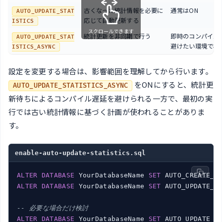
古くなった統計情報を必要に
通常はON
AUTO_UPDATE_STAT
応じて自動更新する
ISTICS
スクロールできます
統計更新を非同期で行う
即時のコンパイル
AUTO_UPDATE_STAT
避けたい環境で検
ISTICS_ASYNC
設定を変更する場合は、影響範囲を理解してから行います。
をONにすると、統計更
AUTO_UPDATE_STATISTICS_ASYNC
新待ちによるコンパイル遅延を避けられる一方で、最初の実
行では古い統計情報に基づく計画が使われることがありま
す。
enable-auto-update-statistics.sql
ALTER
DATABASE
 YourDatabaseName 
SET
 AUTO_CREATE_S
ALTER
DATABASE
 YourDatabaseName 
SET
 AUTO_UPDATE_S
-- 必要な場合だけ検討
ALTER
DATABASE
 YourDatabaseName 
SET
 AUTO_UPDATE_S