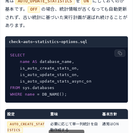
常は
を
にしておくのが
AUTO_UPDATE_STATISTICS
ON
基本です。
の場合、統計情報が古くなっても自動更新
OFF
されず、古い統計に基づいた実行計画が選ばれ続けることが
あります。
check-auto-statistics-options.sql
SELECT
name
AS
 database_name,

    is_auto_create_stats_on,

    is_auto_update_stats_on,

FROM
WHERE
name
設定
意味
基本方針
必要に応じて単一列統計を自
通常はON
AUTO_CREATE_STAT
動作成する
ISTICS