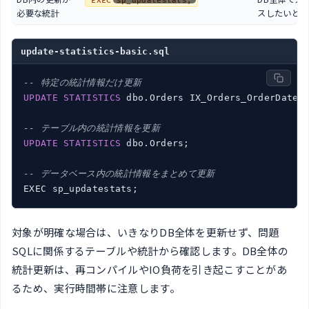
EXEC sp_updatestats;
必要な統計
スしたいとき
update-statistics-basic.sql
-- 特定の統計情報だけ更新
UPDATE
STATISTICS
 dbo.Orders IX_Orders_OrderDate;

-- テーブル内の統計情報を更新
UPDATE
STATISTICS
 dbo.Orders;

-- データベース内の統計情報をまとめて更新
対象が明確な場合は、いきなりDB全体を更新せず、問題
SQLに関係するテーブルや統計から確認します。DB全体の
統計更新は、再コンパイルやIO負荷を引き起こすことがあ
るため、実行時間帯に注意します。