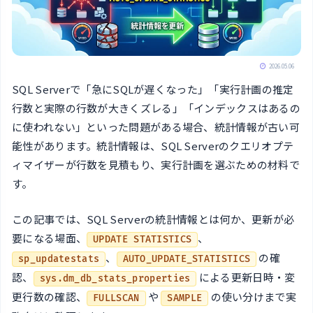
2026.05.06
SQL Serverで「急にSQLが遅くなった」「実行計画の推定
行数と実際の行数が大きくズレる」「インデックスはあるの
に使われない」といった問題がある場合、統計情報が古い可
能性があります。統計情報は、SQL Serverのクエリオプテ
ィマイザーが行数を見積もり、実行計画を選ぶための材料で
す。
この記事では、SQL Serverの統計情報とは何か、更新が必
要になる場面、
、
UPDATE STATISTICS
、
の確
sp_updatestats
AUTO_UPDATE_STATISTICS
認、
による更新日時・変
sys.dm_db_stats_properties
更行数の確認、
や
の使い分けまで実
FULLSCAN
SAMPLE