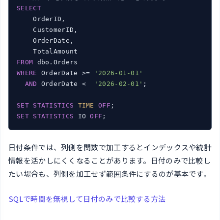
SELECT
    OrderID,

    CustomerID,

    OrderDate,

FROM
WHERE
 OrderDate >= 
'2026-01-01'
AND
 OrderDate <  
'2026-02-01'
;

SET
STATISTICS
TIME
OFF
SET
STATISTICS
 IO 
OFF
日付条件では、列側を関数で加工するとインデックスや統計
情報を活かしにくくなることがあります。日付のみで比較し
たい場合も、列側を加工せず範囲条件にするのが基本です。
SQLで時間を無視して日付のみで比較する方法