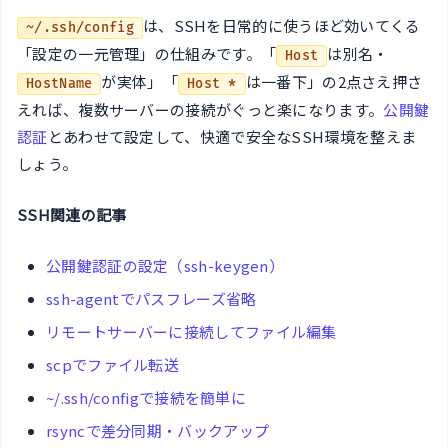
は、SSHを日常的に使うほど効いてくる
~/.ssh/config
「設定の一元管理」の仕組みです。「
は別名・
Host
が実体」「
は一番下」の2点さえ押さ
HostName
Host *
えれば、複数サーバーの接続がぐっと楽になります。
公開鍵
認証
とあわせて設定して、快適で安全なSSH環境を整えま
しょう。
SSH関連の記事
公開鍵認証の設定（ssh-keygen）
ssh-agentでパスフレーズ省略
リモートサーバーに接続してファイル編集
scpでファイル転送
~/.ssh/configで接続を簡単に
rsyncで差分同期・バックアップ