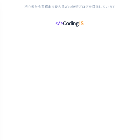
初心者から実務まで使えるWeb技術ブログを目指しています
Coding
LS
</>
コ
ー
デ
ィ
ン
グ
ラ
イ
フ
ス
タ
イ
ル