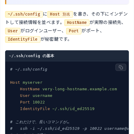
に
を書き、その下にインデン
~/.ssh/config
Host 別名
トして接続情報を並べます。
が実際の接続先、
HostName
がログインユーザー、
がポート、
User
Port
が秘密鍵です。
IdentityFile
~/.ssh/config の基本
# ~/.ssh/config
Host
myserver
HostName
very-long-hostname.example.com
User
username
Port
10022
IdentityFile
~/.ssh/id_ed25519
# これだけで、長いコマンドが…
#   ssh -i ~/.ssh/id_ed25519 -p 10022 username@ve