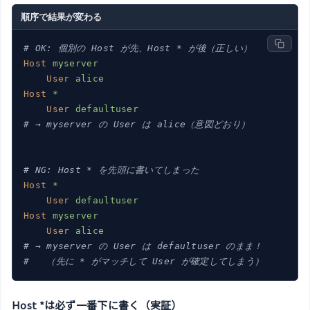
順序で結果が変わる
# OK: 個別の Host が先、Host * が後（正しい）
Host
myserver
User
alice
Host
*
User
defaultuser
# → myserver の User は alice（意図どおり）
# NG: Host * を先頭に書いてしまった
Host
*
User
defaultuser
Host
myserver
User
alice
# → myserver の User は defaultuser のまま！
#   （先に * がマッチして User が確定してしまう）
Host *は必ず一番下に書く（実証）