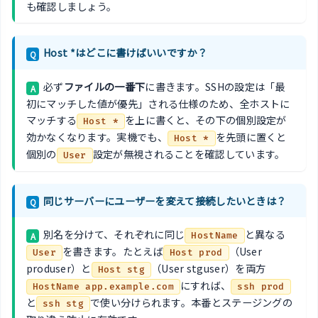
も確認しましょう。
Host *はどこに書けばいいですか？
Q
必ず
ファイルの一番下
に書きます。SSHの設定は「最
A
初にマッチした値が優先」される仕様のため、全ホストに
マッチする
を上に書くと、その下の個別設定が
Host *
効かなくなります。実機でも、
を先頭に置くと
Host *
個別の
設定が無視されることを確認しています。
User
同じサーバーにユーザーを変えて接続したいときは？
Q
別名を分けて、それぞれに同じ
と異なる
A
HostName
を書きます。たとえば
（User
User
Host prod
produser）と
（User stguser）を両方
Host stg
にすれば、
HostName app.example.com
ssh prod
と
で使い分けられます。本番とステージングの
ssh stg