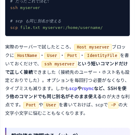
# たったこれで済む:
ssh
myserver
# scp も同じ別名が使える
scp
file.txt myserver:/home/username/
実際のサーバーで試したところ、
ブロッ
Host myserver
クに
・
・
・
を書
HostName
User
Port
IdentityFile
いておくだけで、
という短いコマンドだけ
ssh myserver
で正しく接続
できました（接続先のユーザー・ホスト名も設
定どおりでした）。オプションを毎回打つ必要がなくなり、
タイプミスも減ります。しかも
scp
や
rsync
など、SSHを使
う他のコマンドでも同じ別名がそのまま使える
のが大きな利
点です。
や
を書いておけば、scpで
の大
Port
User
-P
文字小文字に悩むこともなくなります。