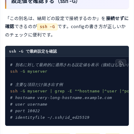
設定値を確認する（ssh -G）
「この別名は、結局どの設定で接続するのか」を
接続せずに
確認
できるのが
です。configの書き方が正しいか
ssh -G
のチェックに便利です。
ssh -G で最終設定を確認
# 別名に対して最終的に適用される設定値を表示（接続はしない）
ssh
-G myserver
# 主要な項目だけ抜き出す例
ssh
-G myserver | grep -E "^hostname |^user |^por
# hostname very-long-hostname.example.com
# user username
# port 10022
# identityfile ~/.ssh/id_ed25519