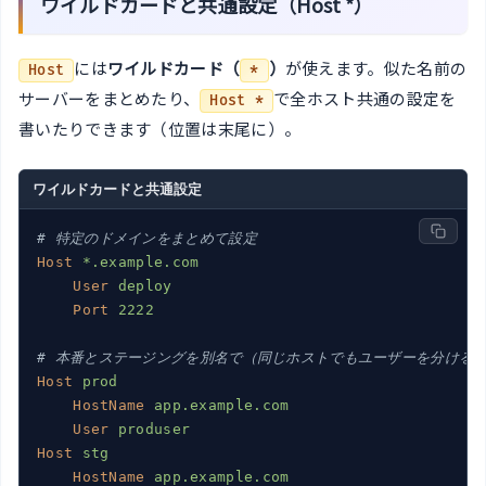
ワイルドカードと共通設定（Host *）
には
ワイルドカード（
）
が使えます。似た名前の
Host
*
サーバーをまとめたり、
で全ホスト共通の設定を
Host *
書いたりできます（位置は末尾に）。
ワイルドカードと共通設定
# 特定のドメインをまとめて設定
Host
*.example.com
User
deploy
Port
2222
# 本番とステージングを別名で（同じホストでもユーザーを分ける
Host
prod
HostName
app.example.com
User
produser
Host
stg
HostName
app.example.com