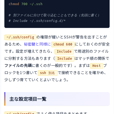
chmod
700 ~/.ssh
# 別ファイルに分けて取り込むこともできる（先頭に書く）
# Include ~/.ssh/config.d/*
の権限が緩いとSSHが警告を出すことが
~/.ssh/config
あるため、
秘密鍵と同様に
にしておくのが安全
chmod 600
です。設定が増えてきたら、
で用途別のファイル
Include
に分割する方法もあります（
はマッチ順の関係で
Include
ファイルの先頭
に書くのが一般的です）。まずは
ブ
Host
ロックを1つ書いて
で接続できることを確かめ、
ssh 別名
少しずつ育てていくとよいでしょう。
主な設定項目一覧
でよく使う項目をまとめます。