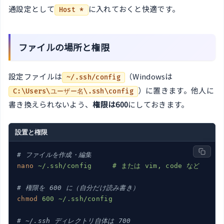
通設定として
に入れておくと快適です。
Host *
ファイルの場所と権限
設定ファイルは
（Windowsは
~/.ssh/config
）に置きます。他人に
C:\Users\ユーザー名\.ssh\config
書き換えられないよう、
権限は600
にしておきます。
設置と権限
# ファイルを作成・編集
nano
~/.ssh/config     # または vim, code など
# 権限を 600 に（自分だけ読み書き）
chmod
600 ~/.ssh/config
# ~/.ssh ディレクトリ自体は 700