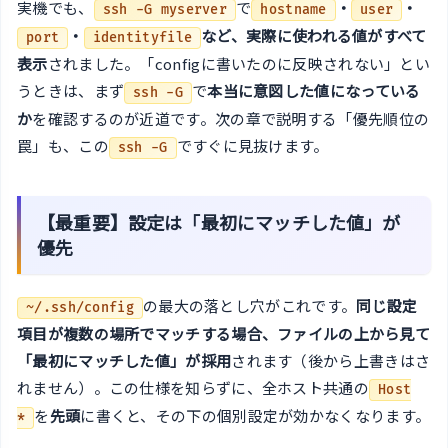
実機でも、
で
・
・
ssh -G myserver
hostname
user
・
など、実際に使われる値がすべて
port
identityfile
表示
されました。「configに書いたのに反映されない」とい
うときは、まず
で
本当に意図した値になっている
ssh -G
か
を確認するのが近道です。次の章で説明する「優先順位の
罠」も、この
ですぐに見抜けます。
ssh -G
【最重要】設定は「最初にマッチした値」が
優先
の最大の落とし穴がこれです。
同じ設定
~/.ssh/config
項目が複数の場所でマッチする場合、ファイルの上から見て
「最初にマッチした値」が採用
されます（後から上書きはさ
れません）。この仕様を知らずに、全ホスト共通の
Host
を
先頭
に書くと、その下の個別設定が効かなくなります。
*