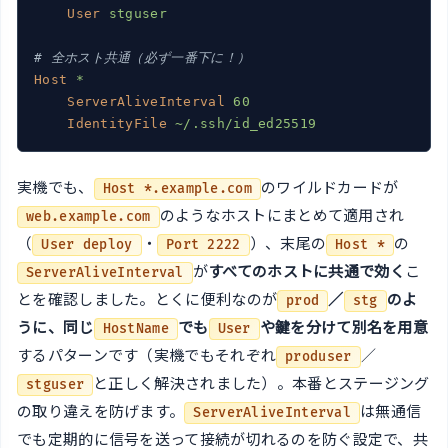
User
stguser
# 全ホスト共通（必ず一番下に！）
Host
*
ServerAliveInterval
60
IdentityFile
~/.ssh/id_ed25519
実機でも、
のワイルドカードが
Host *.example.com
のようなホストにまとめて適用され
web.example.com
（
・
）、末尾の
の
User deploy
Port 2222
Host *
が
すべてのホストに共通で効く
こ
ServerAliveInterval
とを確認しました。とくに便利なのが
／
のよ
prod
stg
うに、同じ
でも
や鍵を分けて別名を用意
HostName
User
するパターンです（実機でもそれぞれ
／
produser
と正しく解決されました）。本番とステージング
stguser
の取り違えを防げます。
は無通信
ServerAliveInterval
でも定期的に信号を送って接続が切れるのを防ぐ設定で、共