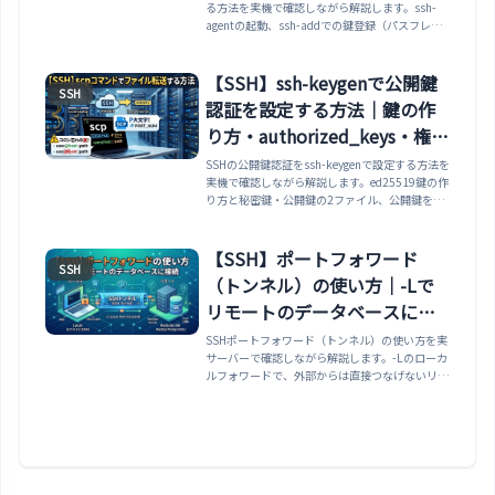
る方法を実機で確認しながら解説します。ssh-
agentの起動、ssh-addでの鍵登録（パスフレー
ズは最初の1回だけ）、ssh-add -lでの確認、-
D/-dでの削除、AddKeysToAgentでの自動登録、
エージェント転送（-A）の便利さと注意点まで整
【SSH】ssh-keygenで公開鍵
SSH
理します。
認証を設定する方法｜鍵の作
り方・authorized_keys・権限
600
SSHの公開鍵認証をssh-keygenで設定する方法を
実機で確認しながら解説します。ed25519鍵の作
り方と秘密鍵・公開鍵の2ファイル、公開鍵をサ
ーバーのauthorized_keysに登録する手順、秘密
鍵の権限が600でないとSSHに拒否される理由、
パスフレーズの役割、指紋の確認や秘密鍵からの
【SSH】ポートフォワード
SSH
公開鍵再生成まで整理します。
（トンネル）の使い方｜-Lで
リモートのデータベースに接
続
SSHポートフォワード（トンネル）の使い方を実
サーバーで確認しながら解説します。-Lのローカ
ルフォワードで、外部からは直接つなげないリモ
ートのデータベースへ手元のツールから接続する
方法、転送先が「サーバー側から見た宛先」とし
て解決される仕組み、-N・-fで接続だけ張る方
法、-DのSOCKSプロキシや-Rのリモートフォワ
ード、トンネルの閉じ方まで整理します。