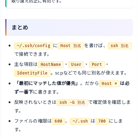
取り違え防止に有効です。
まとめ
に
を書けば、
~/.ssh/config
Host 別名
ssh 別名
で接続できます。
主な項目は
・
・
・
HostName
User
Port
。scpなどでも同じ別名が使えます。
IdentityFile
「最初にマッチした値が優先」
。だから
は必
Host *
ず一番下
に書きます。
反映されないときは
で確定値を確認しま
ssh -G 別名
す。
ファイルの権限は
、
は
にしま
600
~/.ssh
700
す。