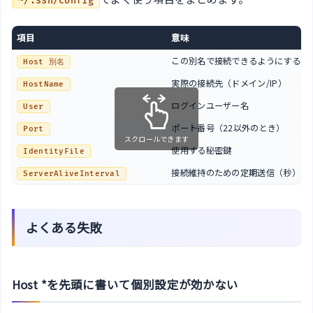
~/.ssh/config
項目
意味
この別名で接続できるようにする
Host 別名
実際の接続先（ドメイン/IP）
HostName
ログインユーザー名
User
ポート番号（22以外のとき）
Port
スクロールできます
使用する秘密鍵
IdentityFile
接続維持のための定期送信（秒）
ServerAliveInterval
よくある失敗
Host *を先頭に書いて個別設定が効かない