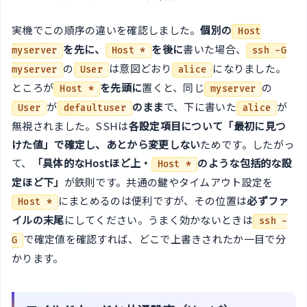
実機でこの順序の違いを確認しました。
個別の
Host
を先に、
を後に
書いた場合、
myserver
Host *
ssh -G
の
は意図どおり
になりました。
myserver
User
alice
ところが
を先頭に
置くと、同じ
の
Host *
myserver
が
のまま
で、下に書いた
が
User
defaultuser
alice
無視されました。SSHは
各設定項目について「最初に見つ
けた値」で確定し、あとから変更しない
ためです。したがっ
て、
「具体的なHostほど上・
のような包括的な設
Host *
定ほど下」
が鉄則です。共通の鍵やタイムアウト設定を
にまとめるのは便利ですが、その位置は
必ずファ
Host *
イルの末尾
にしてください。うまく効かないときは
ssh -
で確定値を確認すれば、どこで上書きされたか一目で分
G
かります。