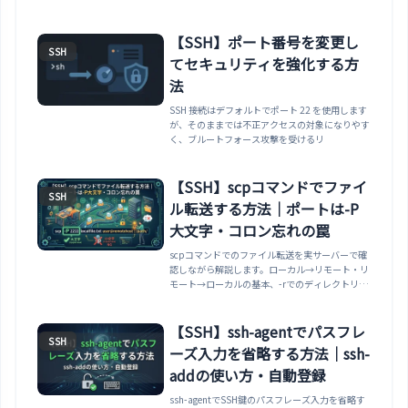
【SSH】ポート番号を変更し
SSH
てセキュリティを強化する方
法
SSH 接続はデフォルトでポート 22 を使用します
が、そのままでは不正アクセスの対象になりやす
く、ブルートフォース攻撃を受けるリ
【SSH】scpコマンドでファイ
SSH
ル転送する方法｜ポートは-P
大文字・コロン忘れの罠
scpコマンドでのファイル転送を実サーバーで確
認しながら解説します。ローカル→リモート・リ
モート→ローカルの基本、-rでのディレクトリ転
送、ポート指定がsshと違い大文字-Pである罠
（小文字-pだと日時保持になり接続に失敗する実
例）、コロンを忘れるとホスト名のファイルがロ
【SSH】ssh-agentでパスフレ
SSH
ーカルにできる罠、鍵指定-iまで整理します。
ーズ入力を省略する方法｜ssh-
addの使い方・自動登録
ssh-agentでSSH鍵のパスフレーズ入力を省略す