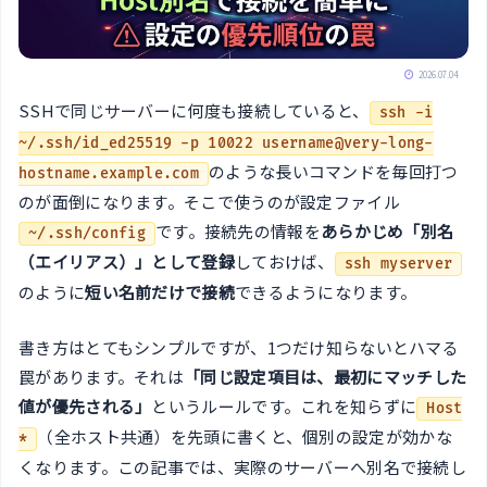
2026.07.04
SSHで同じサーバーに何度も接続していると、
ssh -i
~/.ssh/id_ed25519 -p 10022 username@very-long-
のような長いコマンドを毎回打つ
hostname.example.com
のが面倒になります。そこで使うのが設定ファイル
です。接続先の情報を
あらかじめ「別名
~/.ssh/config
（エイリアス）」として登録
しておけば、
ssh myserver
のように
短い名前だけで接続
できるようになります。
書き方はとてもシンプルですが、1つだけ知らないとハマる
罠があります。それは
「同じ設定項目は、最初にマッチした
値が優先される」
というルールです。これを知らずに
Host
（全ホスト共通）を先頭に書くと、個別の設定が効かな
*
くなります。この記事では、実際のサーバーへ別名で接続し