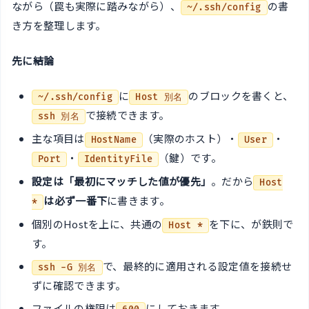
ながら（罠も実際に踏みながら）、
の書
~/.ssh/config
き方を整理します。
先に結論
に
のブロックを書くと、
~/.ssh/config
Host 別名
で接続できます。
ssh 別名
主な項目は
（実際のホスト）・
・
HostName
User
・
（鍵）です。
Port
IdentityFile
設定は「最初にマッチした値が優先」
。だから
Host
は必ず一番下
に書きます。
*
個別のHostを上に、共通の
を下に、が鉄則で
Host *
す。
で、最終的に適用される設定値を接続せ
ssh -G 別名
ずに確認できます。
ファイルの権限は
にしておきます。