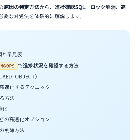
の
原因の特定方法
から、
進捗確認SQL
、
ロック解消
、
高
必要な対処法を体系的に解説します。
因
と早見表
で
進捗状況を確認
する方法
ONGOPS
CKED_OBJECT）
高速化するテクニック
る方法
適化
LYなどの高速化オプション
の削除方法