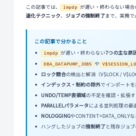
この記事では、
が遅い・終わらない場合
impdp
速化テクニック
、
ジョブの強制終了
まで、実務で
この記事で分かること
が遅い・終わらない
7つの主な原
impdp
や
DBA_DATAPUMP_JOBS
V$SESSION_L
ロック競合
の検出と解消（V$LOCK / V$LO
インデックス・制約の除外
でインポートを
UNDO/TEMP表領域
の不足を確認・拡張す
PARALLELパラメータ
による並列処理の最
NOLOGGING
やCONTENT=DATA_ON
ハングしたジョブの
強制終了
と残存ジョブ