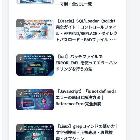
ーマ別・全SQL一覧
【Oracle】SQL*Loader（sqlldr）
完全ガイド｜コントロールファイ
ル・APPEND/REPLACE・ダイレク
トパスロード・BADファイル・エ
ラー対処まで解説
【bat】バッチファイルで
ERRORLEVEL を使ってエラーハン
ドリングを行う方法
【JavaScript】「is not defined」
エラーの原因と解決方法｜
ReferenceError完全解説
【Linux】grepコマンドの使い方｜
文字列検索・正規表現・再帰検
索・オプション