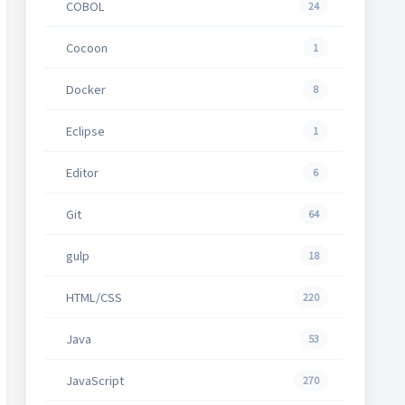
COBOL
24
Cocoon
1
Docker
8
Eclipse
1
Editor
6
Git
64
gulp
18
HTML/CSS
220
Java
53
JavaScript
270