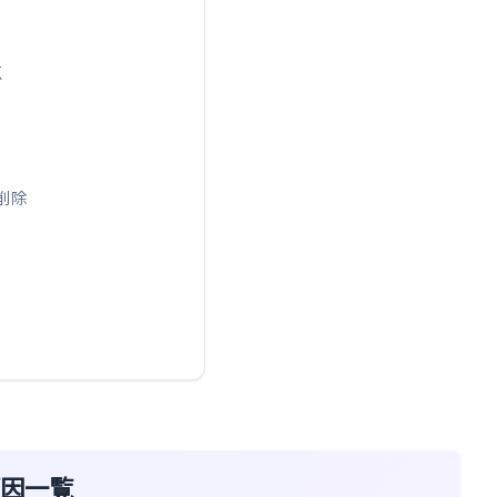
点
ブ削除
原因一覧