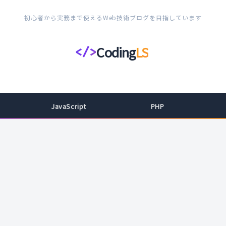
初心者から実務まで使えるWeb技術ブログを目指しています
Coding
LS
</>
コ
ー
デ
ィ
JavaScript
PHP
ン
グ
ラ
イ
フ
ス
タ
イ