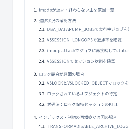
impdpが遅い・終わらない主な原因一覧
進捗状況の確認方法
DBA_DATAPUMP_JOBSで実行中ジョブ
V$SESSION_LONGOPSで進捗率を確認
impdp attachでジョブに再接続してstatu
V$SESSIONでセッション状態を確認
ロック競合が原因の場合
V$LOCKとV$LOCKED_OBJECTでロック
ロックされているオブジェクトの特定
対処法：ロック保持セッションのKILL
インデックス・制約の再構築が原因の場合
TRANSFORM=DISABLE_ARCHIVE_LO