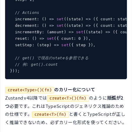
// Actions
  increment: (
) => 
set
(
(
state
) => (
{ count: state
  decrement: (
) => 
set
(
(
state
) => (
{ count: state
  incrementBy: (
amount
) => 
set
(
(
state
) => (
{ coun
  reset: (
) => 
set
(
{ count: 0 }
),

  setStep: (
step
) => 
set
(
{ step }
),

// get() で現在のstateを参照できる
// 例: get().count
}
)
のカリー化について
create<Type>()(fn)
Zustand v4以降では
のように
括弧が2
create<T>()(fn)
つ
必要です。これはTypeScriptのジェネリクス推論のため
の仕様です。
と書くとTypeScriptが正し
create<T>(fn)
く推論できないため、必ずカリー化形式を使ってください。