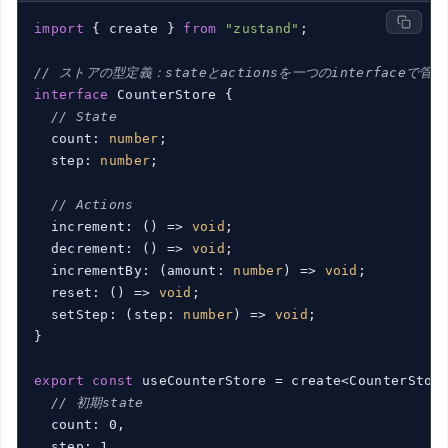
import
 { create } 
from
"zustand"
;

// ストアの型定義：stateとactionsを一つのinterfaceで管理
interface
 CounterStore {

// State
  count: 
number
;

  step: 
number
;

// Actions
  increment: 
()
 =>
void
;

  decrement: 
()
 =>
void
;

  incrementBy: 
(
amount: 
number
) =>
void
;

  reset: 
()
 =>
void
;

  setStep: 
(
step: 
number
) =>
void
;

}

export
const
 useCounterStore = create<CounterStor
// 初期state
  count: 0,

  step: 1,
