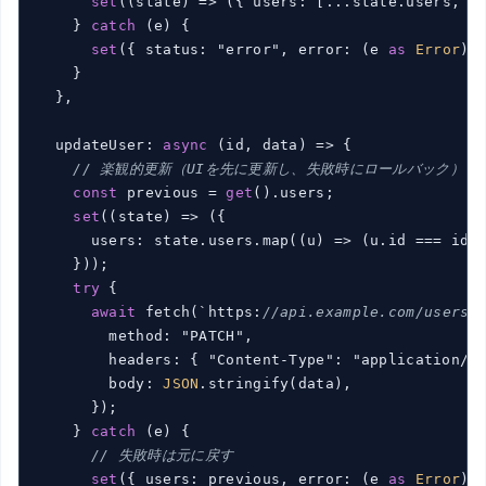
set
(
(
state
) => (
{ users: [...state.users, n
    } 
catch
 (
e
) {

set
(
{ status: "error", error: (
e 
as
Error
).
    }

  },

  updateUser: 
async
 (
id, data
) => {

// 楽観的更新（UIを先に更新し、失敗時にロールバック）
const
 previous = 
get
(
).users;

set
(
(
state
) => (
{

      users: state.users.map(
(
u
) => (
u.id === id 
    }
)
);

try
 {

await
 fetch(
`https:
//api.example.com/users/
        method: "PATCH",

        headers: { "Content-Type": "application/js
        body: 
JSON
.stringify(
data
),

      }
);

    } 
catch
 (
e
) {

// 失敗時は元に戻す
set
(
{ users: previous, error: (
e 
as
Error
).