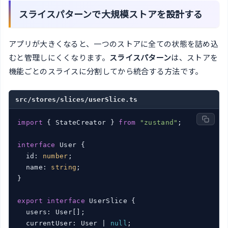
スライスパターンで大規模ストアを設計する
アプリが大きくなると、一つのストアに全ての状態を詰め込
むと管理しにくくなります。
スライスパターン
は、ストアを
機能ごとのスライスに分割してから統合する方法です。
src/stores/slices/userSlice.ts
import
 { StateCreator } 
from
"zustand"
;

interface
 User {

  id: 
number
;

  name: 
string
;

}

export
interface
 UserSlice {

  users: User[];

  currentUser: User | 
null
;
