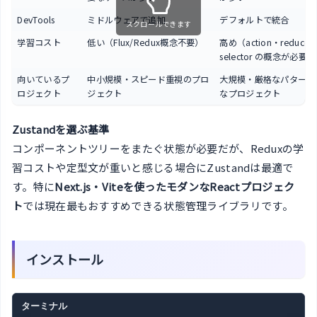
DevTools
ミドルウェアで追加
デフォルトで統合
スクロールできます
学習コスト
低い（Flux/Redux概念不要）
高め（action・reducer
selector の概念が必要）
向いているプ
中小規模・スピード重視のプロ
大規模・厳格なパターン
ロジェクト
ジェクト
なプロジェクト
Zustandを選ぶ基準
コンポーネントツリーをまたぐ状態が必要だが、Reduxの学
習コストや定型文が重いと感じる場合にZustandは最適で
す。特に
Next.js・Viteを使ったモダンなReactプロジェク
ト
では現在最もおすすめできる状態管理ライブラリです。
インストール
ターミナル