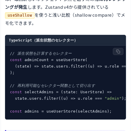
ングが発生
します。Zustand v4から提供されている
を使うと浅い比較（shallow compare）でメ
useShallow
モ化できます。
TypeScript（派生状態のセレクター）
// 派生状態を計算するセレクター
const
 adminCount = useUserStore(

(
state
) =>
 state.users.filter(
(
u
) =>
 u.role ===
);

// 再利用可能なセレクター関数として切り出す
const
 selectAdmins = 
(
state: UserStore
) =>
  state.users.filter(
(
u
) =>
 u.role === 
"admin"
);

const