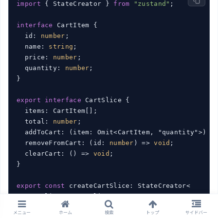
import
 { StateCreator } 
from
"zustand"
;

interface
 CartItem {

  id: 
number
;

  name: 
string
;

  price: 
number
;

  quantity: 
number
;

}

export
interface
 CartSlice {

  items: CartItem[];

  total: 
number
;

  addToCart: 
(
item: Omit<CartItem, "quantity">
) =
  removeFromCart: 
(
id: 
number
) =>
void
;

  clearCart: 
()
 =>
void
;

}

export
const
 createCartSlice: StateCreator<

  UserSlice & CartSlice,

  [],

メニュー
ホーム
検索
トップ
サイドバー
  [],
