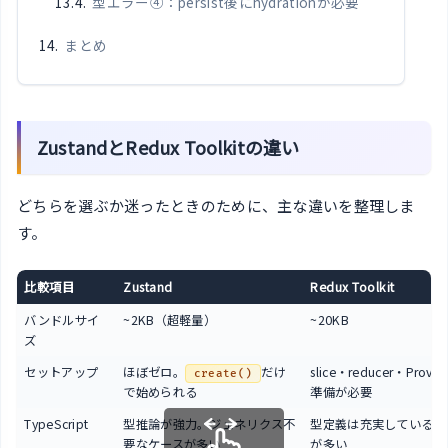
型エラー④：persist後にhydrationが必要
まとめ
ZustandとRedux Toolkitの違い
どちらを選ぶか迷ったときのために、主な違いを整理しま
す。
比較項目
Zustand
Redux Toolkit
バンドルサイ
~2KB（超軽量）
~20KB
ズ
セットアップ
ほぼゼロ。
だけ
slice・reducer・Provi
create()
で始められる
準備が必要
TypeScript
型推論が強力。ジェネリクス不
型定義は充実しているが
要なケースが多い
が多い