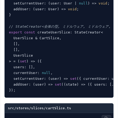
  setCurrentUser: 
(
user: User | 
null
) =>
void
;

  addUser: 
(
user: User
) =>
void
;

}

// StateCreator<全体の型, ミドルウェア, ミドルウェア, 
export
const
 createUserSlice: StateCreator<

  UserSlice & CartSlice,

  [],

  [],

  UserSlice

> = 
(
set
) =>
 ({

  users: [],

  currentUser: 
null
,

  setCurrentUser: 
(
user
) =>
set
({ currentUser: use
  addUser: 
(
user
) =>
set
(
(
state
) =>
 ({ users: [...
src/stores/slices/cartSlice.ts