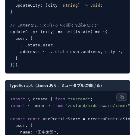
  updateCity: 
(
city: 
string
) =>
void
;

}

// Immerなし：スプレッドが深くて読みにくい
updateCity: 
(
city
) =>
set
(
(
state
) =>
 ({

  user: {

    ...state.user,

    address: { ...state.user.address, city },

  },

TypeScript（Immerあり：ミュータブルに書ける）
import
 { create } 
from
"zustand"
import
 { immer } 
from
"zustand/middleware/immer"
;

export
const
 useProfileStore = create<ProfileStor
  user: {

    name: "田中太郎",
