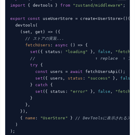
import
 { devtools } 
from
"zustand/middleware"
;

export
const
 useUserStore = create<UserStore>()(

  devtools(

(
set, get
) =>
 ({

// ストアの実装...
fetchUsers
: 
async
 () => {

set
({ status: 
"loading"
 }, 
false
, 
"fetchU
//                        ↑ replace 
try
 {

const
 users = 
await
 fetchUsersApi();

set
({ users, 
status
: 
"success"
 }, 
false
        } 
catch
 {

set
({ status: 
"error"
 }, 
false
, 
"fetchU
        }

      },

    }),

    { 
name
: 
"UserStore"
 } 
// DevToolsに表示されるス
  )
