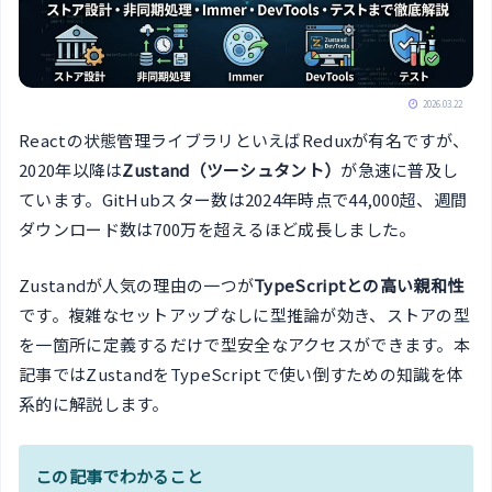
2026.03.22
Reactの状態管理ライブラリといえばReduxが有名ですが、
2020年以降は
Zustand（ツーシュタント）
が急速に普及し
ています。GitHubスター数は2024年時点で44,000超、週間
ダウンロード数は700万を超えるほど成長しました。
Zustandが人気の理由の一つが
TypeScriptとの高い親和性
です。複雑なセットアップなしに型推論が効き、ストアの型
を一箇所に定義するだけで型安全なアクセスができます。本
記事ではZustandをTypeScriptで使い倒すための知識を体
系的に解説します。
この記事でわかること