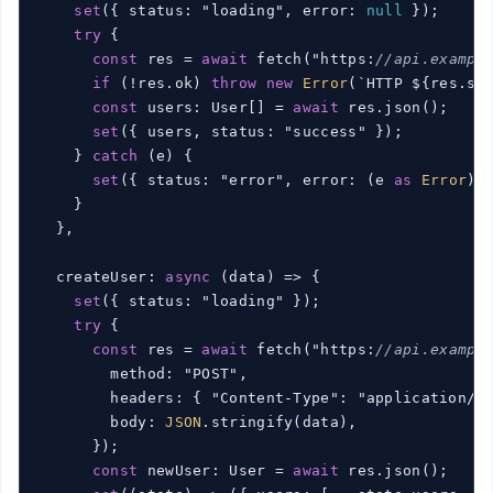
set
(
{ status: "loading", error: 
null
 }
);

try
 {

const
 res = 
await
 fetch(
"https:
//api.exampl
if
 (
!res.ok
) 
throw
new
Error
(
`HTTP ${res.st
const
 users: User[] = 
await
 res.json(
);

set
(
{ users, status: "success" }
);

    } 
catch
 (
e
) {

set
(
{ status: "error", error: (
e 
as
Error
).
    }

  },

  createUser: 
async
 (
data
) => {

set
(
{ status: "loading" }
);

try
 {

const
 res = 
await
 fetch(
"https:
//api.exampl
        method: "POST",

        headers: { "Content-Type": "application/js
        body: 
JSON
.stringify(
data
),

      }
);

const
 newUser: User = 
await
 res.json(
);
