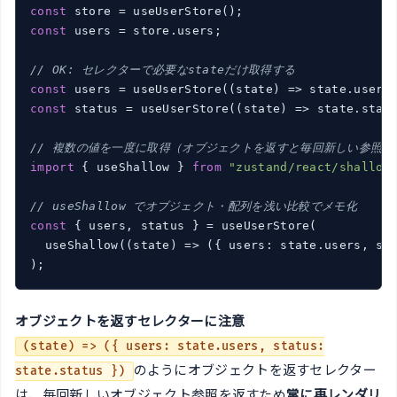
const
const
 users = store.users;

// OK: セレクターで必要なstateだけ取得する
const
 users = useUserStore(
(
state
) =>
const
 status = useUserStore(
(
state
) =>
 state.statu
// 複数の値を一度に取得（オブジェクトを返すと毎回新しい参照が
import
 { useShallow } 
from
"zustand/react/shallow
// useShallow でオブジェクト・配列を浅い比較でメモ化
const
 { users, status } = useUserStore(

  useShallow(
(
state
) =>
 ({ users: state.users, sta
オブジェクトを返すセレクターに注意
(state) => ({ users: state.users, status:
のようにオブジェクトを返すセレクター
state.status })
は、毎回新しいオブジェクト参照を返すため
常に再レンダリ