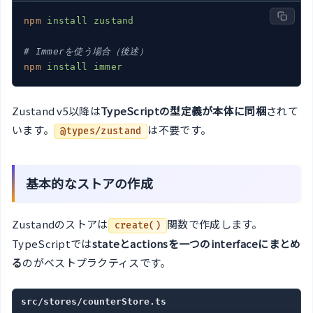
npm
install zustand
# Immerを使う場合（後述）
npm
install immer
Zustand v5以降は
TypeScriptの型定義が本体に同梱
されて
います。
は不要です。
@types/zustand
基本的なストアの作成
Zustandのストアは
関数で作成します。
create()
TypeScriptでは
stateとactionsを一つのinterfaceにまとめ
る
のがベストプラクティスです。
src/stores/counterStore.ts