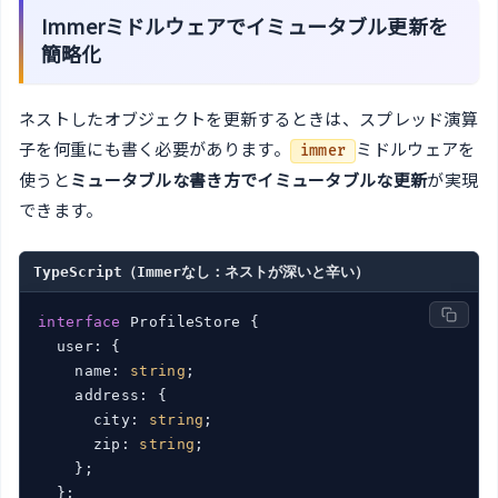
Immerミドルウェアでイミュータブル更新を
簡略化
ネストしたオブジェクトを更新するときは、スプレッド演算
子を何重にも書く必要があります。
ミドルウェアを
immer
使うと
ミュータブルな書き方でイミュータブルな更新
が実現
できます。
TypeScript（Immerなし：ネストが深いと辛い）
interface
 ProfileStore {

  user: {

    name: 
string
;

    address: {

      city: 
string
;

      zip: 
string
;

    };

  };
