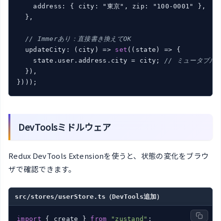
    address: { city: "東京", zip: "100-0001" },

  },

// Immerあり：直接書き換えてOK
  updateCity: (
city
) => 
set
(
(
state
) => {

    state.user.address.city = city; 
// ミュータブル
  }
),

}
)
)
DevToolsミドルウェア
Redux DevTools Extensionを使うと、状態の変化をブラウ
ザで確認できます。
src/stores/userStore.ts（DevTools追加）
import
 { create } 
from
"zustand"