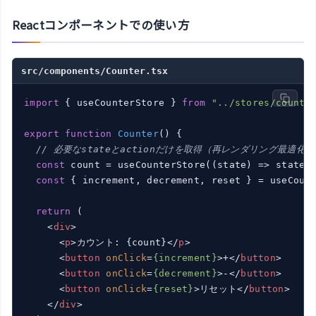
Reactコンポーネントでの使い方
src/components/Counter.tsx
import
 { useCounterStore } 
from
"../stores/counte
export
function
Counter
(
) 
{

// 必要なstateとactionだけを取得（再レンダリング最適化）
const
 count = useCounterStore(
(
state
) =>
 state.c
const
 { increment, decrement, reset } = useCount
return
 (

<
div
>
<
p
>
カウント: {count}
</
p
>
<
button
onClick
=
{increment}
>
+
</
button
>
<
button
onClick
=
{decrement}
>
-
</
button
>
<
button
onClick
=
{reset}
>
リセット
</
button
>
</
div
>