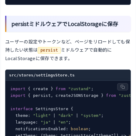
persistミドルウェアでLocalStorageに保存
ユーザーの設定やトークンなど、ページをリロードしても保
持したい状態は
ミドルウェアで自動的に
persist
LocalStorageに保存できます。
src/stores/settingsStore.ts
import
 { create } 
from
"zustand"
import
 { persist, createJSONStorage } 
from
"zusta
interface
 SettingsStore {

  theme: 
"light"
 | 
"dark"
 | 
"system"
;

  language: 
"ja"
 | 
"en"
;

  notificationsEnabled: 
boolean
;

  setTheme: 
(
theme: SettingsStore["theme"]
) =>
vo