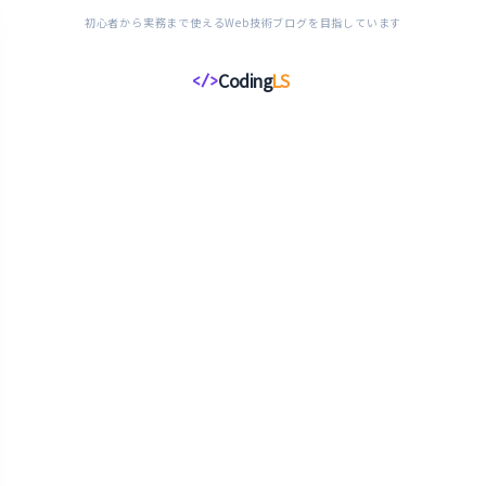
初心者から実務まで使えるWeb技術ブログを目指しています
Coding
LS
</>
コ
ー
デ
ィ
ン
グ
ラ
イ
フ
ス
タ
イ
ル