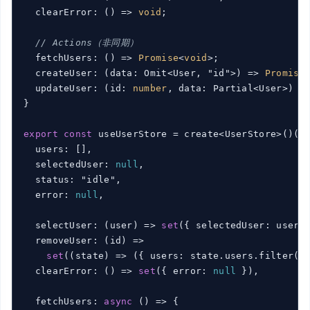
  clearError: 
()
 =>
void
;

// Actions（非同期）
  fetchUsers: 
()
 =>
Promise
<
void
>;

  createUser: 
(
data: Omit<User, "id">
) =>
Promise
  updateUser: 
(
id: 
number
, data: Partial<User>
) =
}

export
const
 useUserStore = create<UserStore>
()
(
(
  users: [],

  selectedUser: 
null
,

  status: "idle",

  error: 
null
,

  selectUser: (
user
) => 
set
(
{ selectedUser: user 
  removeUser: (
id
) =>

set
(
(
state
) => (
{ users: state.users.filter(
(
  clearError: (
) => 
set
(
{ error: 
null
 }
),

  fetchUsers: 
async
 (
) => {
