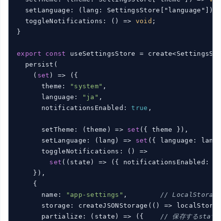
  setLanguage: 
(
lang: SettingsStore["language"]
) 
  toggleNotifications: 
()
 =>
void
;

}

export
const
 useSettingsStore = create<SettingsSto
  persist(

(
set
) =>
 ({

      theme: 
"system"
,

      language: 
"ja"
,

      notificationsEnabled: 
true
,

      setTheme: 
(
theme
) =>
set
({ theme }),

      setLanguage: 
(
lang
) =>
set
({ language: lang 
      toggleNotifications: 
()
 =>
set
(
(
state
) =>
 ({ notificationsEnabled: !s
    }),

    {

      name: 
"app-settings"
,        
// LocalStora
      storage: createJSONStorage(
()
 =>
 localStorag
      partialize: 
(
state
) =>
 ({    
// 保存するstat