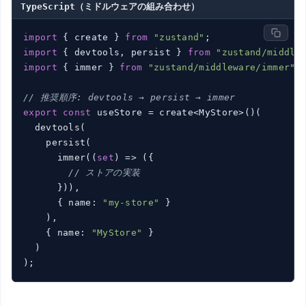
TypeScript（ミドルウェアの組み合わせ）
import
 { create } 
from
"zustand"
import
 { devtools, persist } 
from
"zustand/middle
import
 { immer } 
from
"zustand/middleware/immer"
;

// 推奨順序: devtools → persist → immer
export
const
 useStore = create<MyStore>()(

  devtools(

    persist(

      immer(
(
set
) =>
 ({

// ストアの実装
      })),

      { name: 
"my-store"
 }

    ),

    { name: 
"MyStore"
 }

  )
