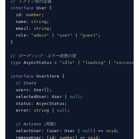
// ドメイン型の定義
interface
 User {

  id: 
number
;

  name: 
string
;

  email: 
string
;

  role: 
"admin"
 | 
"user"
 | 
"guest"
;

}

// ローディング・エラー状態の型
type
 AsyncStatus = 
"idle"
 | 
"loading"
 | 
"success"
interface
 UserStore {

// State
  users: User[];

  selectedUser: User | 
null
;

  status: AsyncStatus;

  error: 
string
 | 
null
;

// Actions（同期）
  selectUser: 
(
user: User | 
null
) =>
void
;

  removeUser: 
(
id: 
number
) =>
void
;
