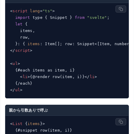
<
script
lang
=
"ts"
>
import
 type { Snippet } 
from
"svelte"
;

let
 {

    items,

    row,

  }: { 
items
</
script
>
<
ul
>
  {#each items as item, i}

<
li
>
{@render row(item, i)}
</
li
>
</
ul
>
親から引数ありで呼ぶ
<
List
 {
items
}>
  {#snippet row(item, i)}
