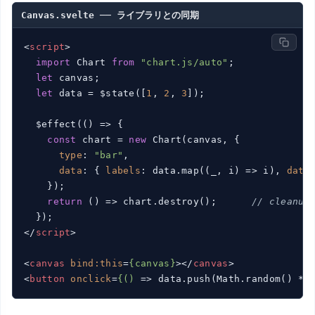
Canvas.svelte ── ライブラリとの同期
<
script
>
import
 Chart 
from
"chart.js/auto"
;

let
 canvas;

let
 data = $state([
1
, 
2
, 
3
]);

  $effect(
()
 =>
 {

const
 chart = 
new
 Chart(canvas, {

type
: 
"bar"
,

data
: { 
labels
: data.map(
(
_, i
) =>
 i), 
data
    });

return
()
 =>
 chart.destroy();      
// cleanu
</
script
>
<
canvas
bind:this
=
{canvas}
>
</
canvas
>
<
button
onclick
=
{()
 =>
 data.push(Math.random() *