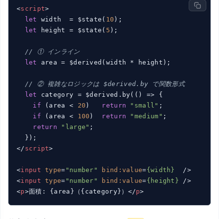
<
script
>
let
 width  = $state(
10
);

let
 height = $state(
5
);

// ① インライン
let
 area = $derived(width * height);

// ② 複雑なロジックは $derived.by で関数形式
let
 category = $derived.by(
()
 =>
 {

if
 (area < 
20
)   
return
"small"
;

if
 (area < 
100
)  
return
"medium"
;

return
"large"
;

</
script
>
<
input
type
=
"number"
bind:value
=
{width}
  />
<
input
type
=
"number"
bind:value
=
{height}
 />
<
p
>
面積: {area}（{category}）
</
p
>