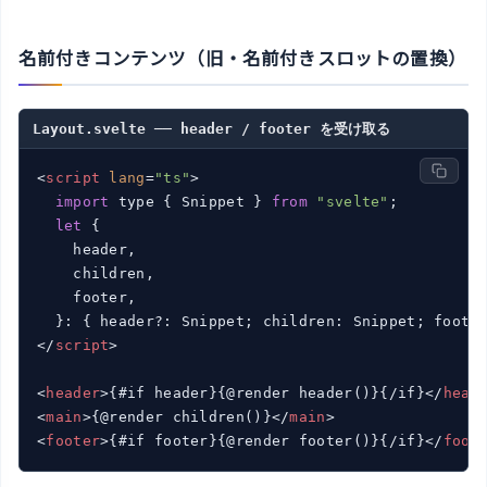
名前付きコンテンツ（旧・名前付きスロットの置換）
Layout.svelte ── header / footer を受け取る
<
script
lang
=
"ts"
>
import
 type { Snippet } 
from
"svelte"
;

let
 {

    header,

    children,

    footer,

</
script
>
<
header
>
{#if header}{@render header()}{/if}
</
head
<
main
>
{@render children()}
</
main
>
<
footer
>
{#if footer}{@render footer()}{/if}
</
foot