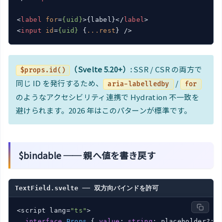
<
label
for
=
{uid}
>
{label}
</
label
>
<
input
id
=
{uid}
 {
...rest
} />
（Svelte 5.20+）:
SSR / CSR の両方で
$props.id()
同じ ID を発行するため、
/
aria-labelledby
for
のようなアクセシビリティ連携で Hydration 不一致を
避けられます。2026 年はこのパターンが標準です。
$bindable ── 親へ値を書き戻す
TextField.svelte ── 双方向バインドを許可
<script lang=
"ts"
>

interface
Props
 { 
value
: 
string
; placeholder?: 