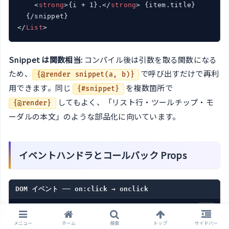
<
strong
>
{i + 1}.
</
strong
>
 {item.title}

</
List
>
Snippet は関数相当:
コンパイル後は引数を取る関数になる
ため、
で呼び出すだけで再利
{@render snippet(a, b)}
用できます。同じ
を複数箇所で
{#snippet}
してもよく、「リスト行・ツールチップ・モ
{@render}
ーダルの本文」のような部品化に向いています。
イベントハンドラとコールバック Props
DOM イベント ── on:click → onclick
<!-- Svelte 4 -->
<
button
on:click
=
{handler}
on:click
|
preventDefaul
メニュー
ホーム
検索
トップ
サイドバー