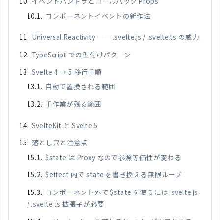
イベントハンドラとコールバック Props
コンポーネントイベントの新作法
Universal Reactivity ── .svelte.js / .svelte.ts の威力
TypeScript での型付けパターン
Svelte 4 → 5 移行手順
自動で置換される範囲
手作業が残る範囲
SvelteKit と Svelte 5
落とし穴と注意点
$state は Proxy なので参照等価性が変わる
$effect 内で state を書き換える無限ループ
コンポーネント外で $state を使うには .svelte.js
/ .svelte.ts 拡張子が必要