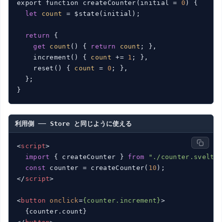
export function createCounter(initial = 
0
) {

let
count
 = $state(initial);

return
 {

get
count
() { 
return
count
; },

    increment() { 
count
 += 
1
; },

    reset() { 
count
 = 
0
; },

  };

}
利用側 ── Store と同じように使える
<
script
>
import
 { createCounter } 
from
"./counter.svelte
const
 counter = createCounter(
10
</
script
>
<
button
onclick
=
{counter.increment}
>