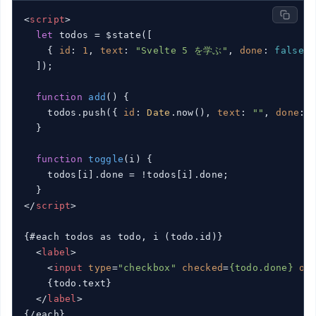
<
script
>
let
 todos = $state([

    { 
id
: 
1
, 
text
: 
"Svelte 5 を学ぶ"
, 
done
: 
false
 }
  ]);

function
add
(
) 
{

    todos.push({ 
id
: 
Date
.now(), 
text
: 
""
, 
done
: 
  }

function
toggle
(
i
) 
{

    todos[i].done = !todos[i].done;              
</
script
>
{#each todos as todo, i (todo.id)}

<
label
>
<
input
type
=
"checkbox"
checked
=
{todo.done}
on
    {todo.text}

</
label
>