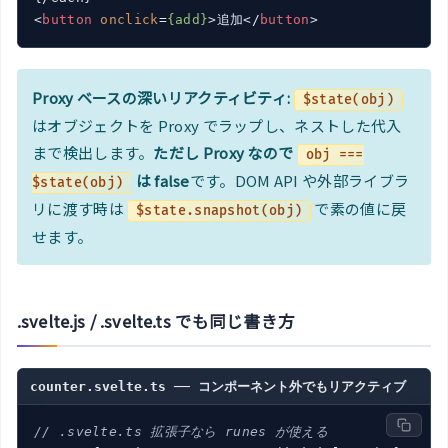
<
button
onclick
=
{add}
>
追加
</
button
>
Proxy ベースの深いリアクティビティ:
$state(obj)
はオブジェクトを Proxy でラップし、ネストした代入
まで検出します。
ただし Proxy なので
obj ===
は false
です。DOM API や外部ライブラ
$state(obj)
リに渡す時は
で素の値に戻
$state.snapshot(obj)
せます。
.svelte.js / .svelte.ts でも同じ書き方
counter.svelte.ts ── コンポーネント外でもリアクティブ
// .svelte.ts 拡張子なら runes が使える