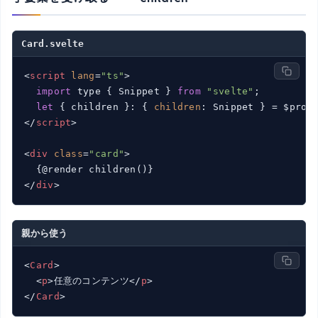
Card.svelte
<
script
lang
=
"ts"
>
import
 type { Snippet } 
from
"svelte"
;

let
 { children }: { 
children
</
script
>
<
div
class
=
"card"
>
</
div
>
親から使う
<
Card
>
<
p
>
任意のコンテンツ
</
p
>
</
Card
>