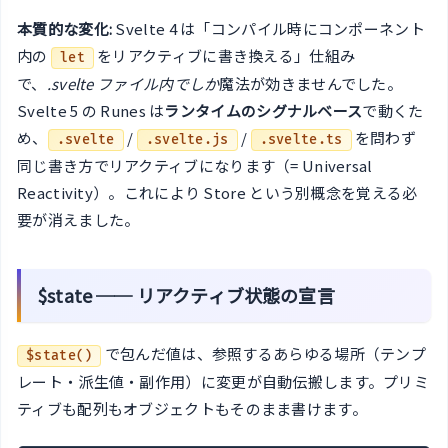
本質的な変化:
Svelte 4 は「コンパイル時にコンポーネント
内の
をリアクティブに書き換える」仕組み
let
で、
.svelte ファイル内でしか
魔法が効きませんでした。
Svelte 5 の Runes は
ランタイムのシグナルベース
で動くた
め、
/
/
を問わず
.svelte
.svelte.js
.svelte.ts
同じ書き方でリアクティブになります（= Universal
Reactivity）。これにより Store という別概念を覚える必
要が消えました。
$state ── リアクティブ状態の宣言
で包んだ値は、参照するあらゆる場所（テンプ
$state()
レート・派生値・副作用）に変更が自動伝搬します。プリミ
ティブも配列もオブジェクトもそのまま書けます。