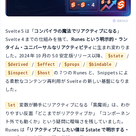
2026.04.22
Svelte 5 は「
コンパイラの魔法でリアクティブになる
」
Svelte 4 までの仕組みを捨て、
Runes という明示的・ラン
タイム・ユニバーサルなリアクティビティ
に生まれ変わりま
した。2024 年 10 月の 5.0 安定版リリース以降、
/
$state
/
/
/
/
$derived
$effect
$props
$bindable
/
の 7 つの Runes と、Snippets によ
$inspect
$host
る柔軟なコンテンツ再利用が Svelte の新しい基盤になりま
した。
変数が勝手にリアクティブになる「黒魔術」は、わか
let
りやすい反面「どこまでがリアクティブか」「コンポーネン
ト外でも動くか」という疑問に曖昧さを残していました。
Runes は
「リアクティブにしたい値は $state で明示する・