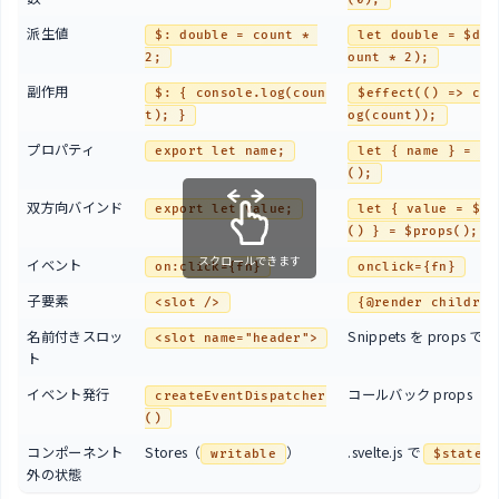
派生値
$: double = count * 
let double = $der
2;
ount * 2);
副作用
$: { console.log(coun
$effect(() => con
t); }
og(count));
プロパティ
export let name;
let { name } = $p
();
双方向バインド
export let value;
let { value = $bi
() } = $props();
スクロールできます
イベント
on:click={fn}
onclick={fn}
子要素
<slot />
{@render children
名前付きスロッ
Snippets を props 
<slot name="header">
ト
イベント発行
コールバック props
createEventDispatcher
()
コンポーネント
Stores（
）
.svelte.js で
writable
$state
外の状態