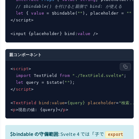
// $bindable() を付けると親側で bind: が使える
let
 { 
value
 = $bindable(
""
), placeholder = 
""
 }:
</script>

<input {placeholder} bind:
value
 />
親コンポーネント
<
script
>
import
 TextField 
from
"./TextField.svelte"
;

let
 query = $state(
""
</
script
>
<
TextField
bind:value
=
{query}
placeholder
=
"検索...
<
p
>
現在の値: {query}
</
p
>
$bindable の守備範囲:
Svelte 4 では「子で
export