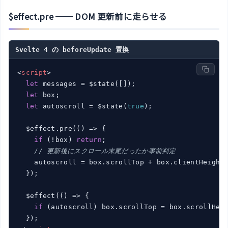
$effect.pre ── DOM 更新前に走らせる
Svelte 4 の beforeUpdate 置換
<
script
>
let
 messages = $state([]);

let
 box;

let
 autoscroll = $state(
true
);

  $effect.pre(
()
 =>
 {

if
 (!box) 
return
;

// 更新後にスクロール末尾だったか事前判定
    autoscroll = box.scrollTop + box.clientHeight
  });

  $effect(
()
 =>
 {

if
 (autoscroll) box.scrollTop = box.scrollHeig