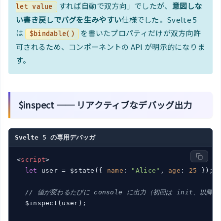
すれば自動で双方向」でしたが、
意図しな
let value
い書き戻しでバグを生みやすい
仕様でした。Svelte 5
は
を書いたプロパティだけが双方向許
$bindable()
可されるため、コンポーネントの API が明示的になりま
す。
$inspect ── リアクティブなデバッグ出力
Svelte 5 の専用デバッガ
<
script
>
let
 user = $state({ 
name
: 
"Alice"
, 
age
: 
25
 });

// 値が変わるたびに console に出力（初回は init、以降は
  $inspect(user);
