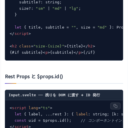
    subtitle?: string;

    size?: 
"sm"
 | 
"md"
 | 
"lg"
;

  }

let
 { title, subtitle = 
""
, size = 
"md"
</
script
>
<
h2
class
=
"size-{size}"
>
{title}
</
h2
>
{#if subtitle}
<
p
>
{subtitle}
</
p
>
{/if}
Rest Props と $props.id()
Input.svelte ── 残りを DOM に渡す + ID 発行
<
script
lang
=
"ts"
>
let
 { label, ...rest }: { 
label
: string; [k: str
const
 uid = $props.id();    
// コンポーネントインス
</
script
>