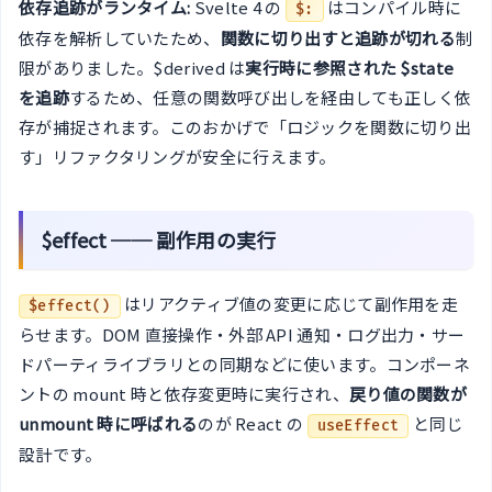
依存追跡がランタイム:
Svelte 4 の
はコンパイル時に
$:
依存を解析していたため、
関数に切り出すと追跡が切れる
制
限がありました。$derived は
実行時に参照された $state
を追跡
するため、任意の関数呼び出しを経由しても正しく依
存が捕捉されます。このおかげで「ロジックを関数に切り出
す」リファクタリングが安全に行えます。
$effect ── 副作用の実行
はリアクティブ値の変更に応じて副作用を走
$effect()
らせます。DOM 直接操作・外部 API 通知・ログ出力・サー
ドパーティライブラリとの同期などに使います。コンポーネ
ントの mount 時と依存変更時に実行され、
戻り値の関数が
unmount 時に呼ばれる
のが React の
と同じ
useEffect
設計です。