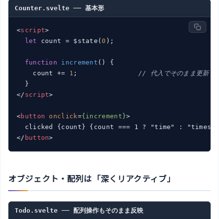
Counter.svelte ── 基本形
<
script
>
let
 count = $state(
0
);

function
increment
(
) 
{

    count += 
1
;               
// 代入でそのまま更新できる
</
script
>
<
button
onclick
=
{increment}
>
</
button
>
オブジェクト・配列は「深くリアクティブ」
Todo.svelte ── 配列操作もそのまま反映