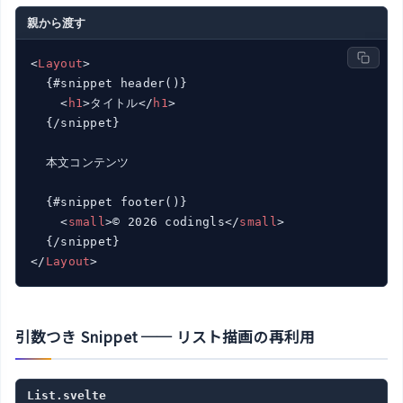
親から渡す
<
Layout
>
  {#snippet header()}

<
h1
>
タイトル
</
h1
>
  {/snippet}

  本文コンテンツ

  {#snippet footer()}

<
small
>
© 2026 codingls
</
small
>
</
Layout
>
引数つき Snippet ── リスト描画の再利用
List.svelte