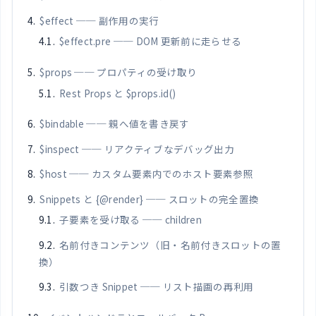
$effect ── 副作用の実行
$effect.pre ── DOM 更新前に走らせる
$props ── プロパティの受け取り
Rest Props と $props.id()
$bindable ── 親へ値を書き戻す
$inspect ── リアクティブなデバッグ出力
$host ── カスタム要素内でのホスト要素参照
Snippets と {@render} ── スロットの完全置換
子要素を受け取る ── children
名前付きコンテンツ（旧・名前付きスロットの置
換）
引数つき Snippet ── リスト描画の再利用