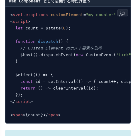
Web Component として公開する時だけ使う
<
svelte:options
customElement
=
"my-counter"
 />
<
script
>
let
 count = $state(
0
);

function
dispatch
(
) 
{

// Custom Element のホスト要素を取得
    $host().dispatchEvent(
new
 CustomEvent(
"tick"
,
  }

  $effect(
()
 =>
 {

const
 id = setInterval(
()
 =>
 { count++; dispa
return
()
 =>
 clearInterval(id);

</
script
>
<
span
>
{count}
</
span
>