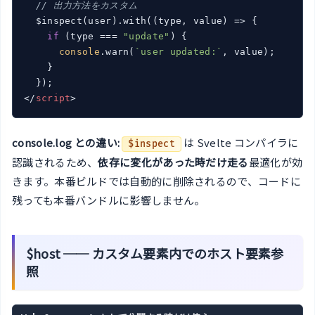
// 出力方法をカスタム
  $inspect(user).with(
(
type, value
) =>
 {

if
 (type === 
"update"
) {

console
.warn(
`user updated:`
, value);

    }

</
script
>
console.log との違い:
は Svelte コンパイラに
$inspect
認識されるため、
依存に変化があった時だけ走る
最適化が効
きます。本番ビルドでは自動的に削除されるので、コードに
残っても本番バンドルに影響しません。
$host ── カスタム要素内でのホスト要素参
照