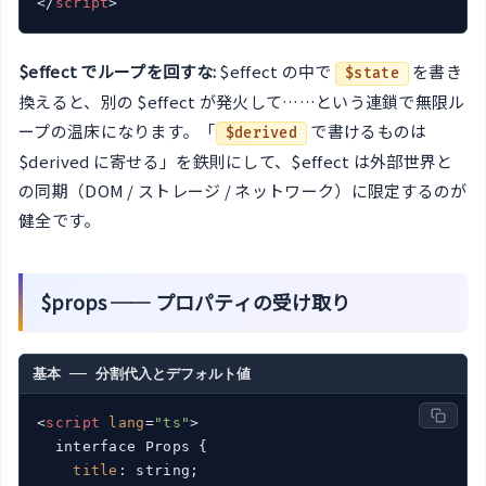
</
script
>
$effect でループを回すな:
$effect の中で
を書き
$state
換えると、別の $effect が発火して……という連鎖で無限ル
ープの温床になります。「
で書けるものは
$derived
$derived に寄せる」を鉄則にして、$effect は外部世界と
の同期（DOM / ストレージ / ネットワーク）に限定するのが
健全です。
$props ── プロパティの受け取り
基本 ── 分割代入とデフォルト値
<
script
lang
=
"ts"
>
  interface Props {

title
: string;
