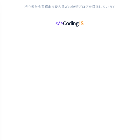
初心者から実務まで使えるWeb技術ブログを目指しています
Coding
LS
</>
コ
ー
デ
ィ
ン
グ
ラ
イ
フ
ス
タ
イ
ル