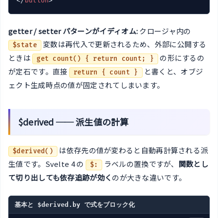
</
button
>
getter / setter パターンがイディオム:
クロージャ内の
変数は再代入で更新されるため、外部に公開する
$state
ときは
の形にするの
get count() { return count; }
が定石です。直接
と書くと、オブジ
return { count }
ェクト生成時点の値が固定されてしまいます。
$derived ── 派生値の計算
は依存先の値が変わると自動再計算される派
$derived()
生値です。Svelte 4 の
ラベルの置換ですが、
関数とし
$:
て切り出しても依存追跡が効く
のが大きな違いです。
基本と $derived.by で式をブロック化