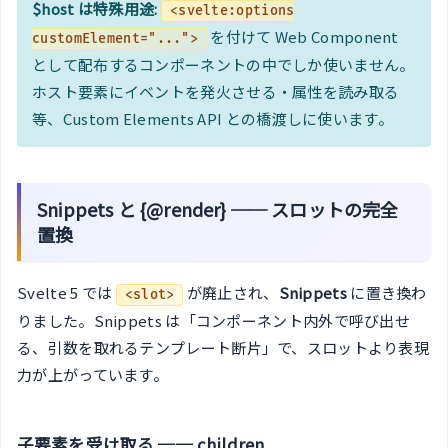
$host は特殊用途:
<svelte:options
を付けて Web Component
customElement="...">
として配布するコンポーネントの中でしか使いません。
ホスト要素にイベントを発火させる・属性を読み取る
等、Custom Elements API との橋渡しに使います。
Snippets と {@render} ── スロットの完全
置換
Svelte 5 では
が廃止され、
Snippets
に置き換わ
<slot>
りました。Snippets は「コンポーネント内外で呼び出せ
る、引数を取れるテンプレート断片」で、スロットより表現
力が上がっています。
子要素を受け取る ── children