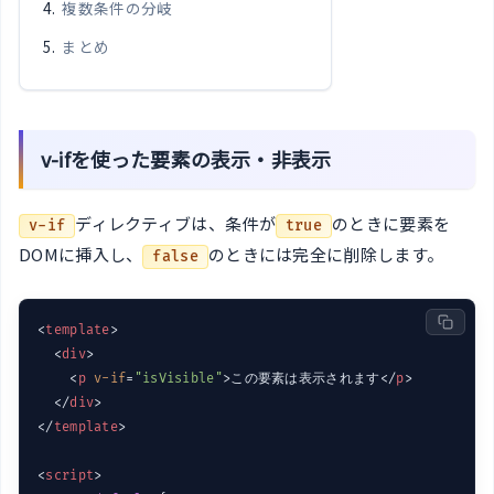
複数条件の分岐
まとめ
v-ifを使った要素の表示・非表示
ディレクティブは、条件が
のときに要素を
v-if
true
DOMに挿入し、
のときには完全に削除します。
false
<
template
>
<
div
>
<
p
v-if
=
"isVisible"
>
この要素は表示されます
</
p
>
</
div
>
</
template
>
<
script
>