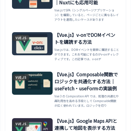
｜Nuxtにも応用可能
Vue.jsでSPA（シングルページアプリケーショ
ン）を構築していると、ページごとに異なるレイ
アウトを適用したいケースがあります
【Vue.js】v-onでDOMイベン
VUE.JS
トを購読する方法
Vue.jsでは、DOMイベントを簡単に購読すること
ができます。これを可能にするのがv-onディレク
ティブです。この記事では、v-onデ
【Vue.js】Composable関数で
VUE.JS
ロジックを共通化する方法｜
useFetch・useFormの実装例
Vue 3 の Composition API では、処理の共通化や
再利用性を高める手段として Composable関数
が広く使われています。ロジックを切り
【Vue.js】Google Maps APIと
VUE.JS
連携して地図を表示する方法