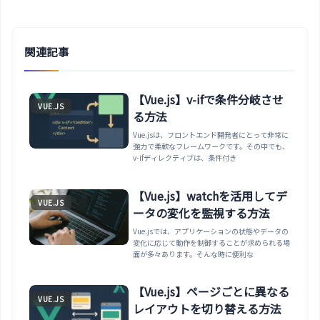
関連記事
【Vue.js】v-ifで条件分岐させ
VUE.JS
る方法
Vue.jsは、フロントエンド開発者にとって非常に
強力で柔軟なフレームワークです。その中でも、
v-ifディレクティブは、条件付き
【Vue.js】watchを活用してデ
VUE.JS
ータの変化を監視する方法
Vue.jsでは、アプリケーションの状態やデータの
変化に応じて動作を制御することが求められる場
面が多々あります。そんな時に便利な
【Vue.js】ページごとに異なる
VUE.JS
レイアウトを切り替える方法