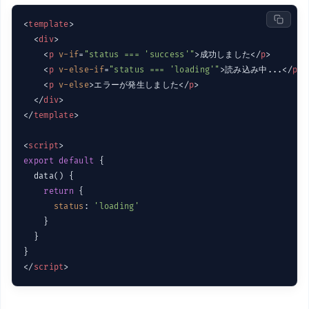
<
template
>
<
div
>
<
p
v-if
=
"status === 'success'"
>
成功しました
</
p
>
<
p
v-else-if
=
"status === 'loading'"
>
読み込み中...
</
p
>
<
p
v-else
>
エラーが発生しました
</
p
>
</
div
>
</
template
>
<
script
>
export
default
 {

  data() {

return
 {

status
: 
'loading'
    }

  }

</
script
>