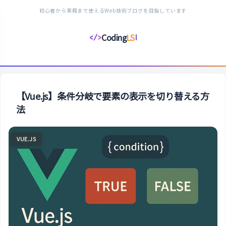
初心者から実務まで使えるWeb技術ブログを目指しています
Coding
LS
</>
コ
ー
デ
ィ
ン
【Vue.js】条件分岐で要素の表示を切り替える方
グ
法
ラ
イ
VUE.JS
フ
ス
タ
イ
ル