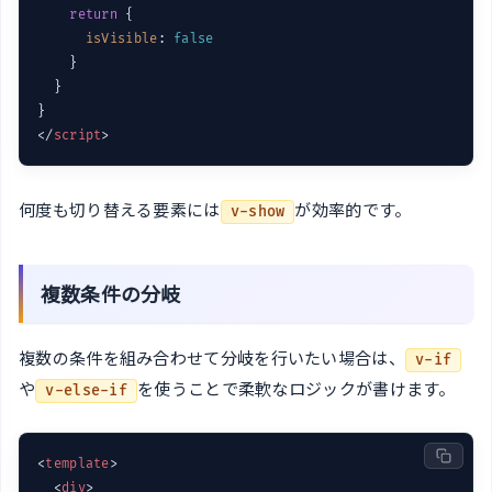
return
 {

isVisible
: 
false
    }

  }

</
script
>
何度も切り替える要素には
が効率的です。
v-show
複数条件の分岐
複数の条件を組み合わせて分岐を行いたい場合は、
v-if
や
を使うことで柔軟なロジックが書けます。
v-else-if
<
template
>
<
div
>