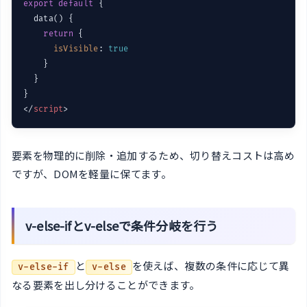
export
default
 {

  data() {

return
 {

isVisible
: 
true
    }

  }

</
script
>
要素を物理的に削除・追加するため、切り替えコストは高め
ですが、DOMを軽量に保てます。
v-else-ifとv-elseで条件分岐を行う
と
を使えば、複数の条件に応じて異
v-else-if
v-else
なる要素を出し分けることができます。