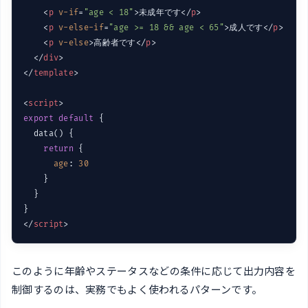
<
p
v-if
=
"age < 18"
>
未成年です
</
p
>
<
p
v-else-if
=
"age >= 18 && age < 65"
>
成人です
</
p
>
<
p
v-else
>
高齢者です
</
p
>
</
div
>
</
template
>
<
script
>
export
default
 {

  data() {

return
 {

age
: 
30
    }

  }

</
script
>
このように年齢やステータスなどの条件に応じて出力内容を
制御するのは、実務でもよく使われるパターンです。