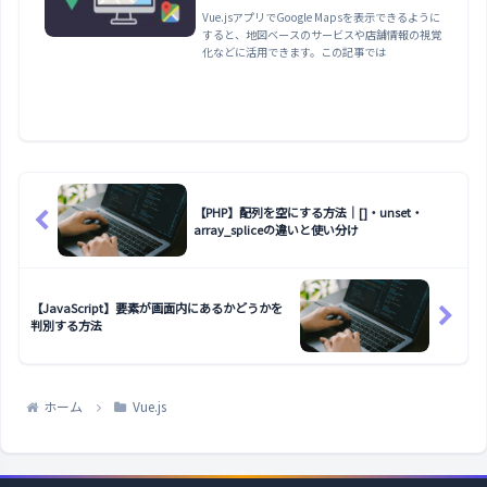
Vue.jsアプリでGoogle Mapsを表示できるように
すると、地図ベースのサービスや店舗情報の視覚
化などに活用できます。この記事では
【PHP】配列を空にする方法｜[]・unset・
array_spliceの違いと使い分け
【JavaScript】要素が画面内にあるかどうかを
判別する方法
ホーム
Vue.js