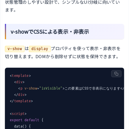
状態管理のしやすい設計で、シンプルなUI分岐に向いてい
ます。
v-showでCSSによる表示・非表示
は
プロパティを使って表示・非表示を
v-show
display
切り替えます。DOMから削除せずに状態を保持できます。
<
template
>
<
div
>
<
p
v-show
=
"isVisible"
>
この要素はCSSで非表示になります
</
p
>
</
div
>
</
template
>
<
script
>
export
default
 {

  data() {
