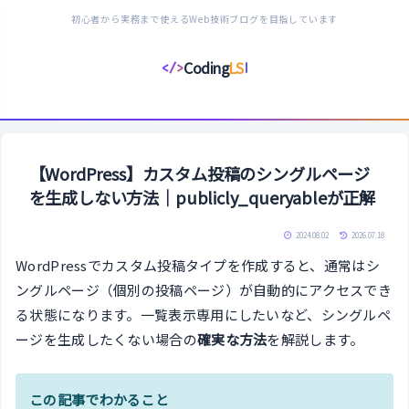
初心者から実務まで使えるWeb技術ブログを目指しています
Coding
LS
</>
コ
ー
デ
ィ
ン
【WordPress】カスタム投稿のシングルページ
グ
を生成しない方法｜publicly_queryableが正解
ラ
イ
2024.08.02
2026.07.18
フ
WordPressでカスタム投稿タイプを作成すると、通常はシ
ス
ングルページ（個別の投稿ページ）が自動的にアクセスでき
タ
る状態になります。一覧表示専用にしたいなど、シングルペ
イ
ージを生成したくない場合の
確実な方法
を解説します。
ル
この記事でわかること