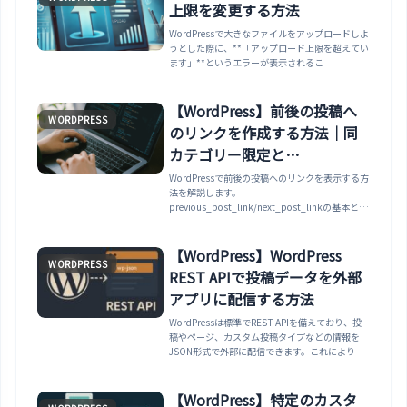
上限を変更する方法
WordPressで大きなファイルをアップロードしよ
うとした際に、**「アップロード上限を超えてい
ます」**というエラーが表示されるこ
【WordPress】前後の投稿へ
WORDPRESS
のリンクを作成する方法｜同
カテゴリー限定と
the_post_navigation
WordPressで前後の投稿へのリンクを表示する方
法を解説します。
previous_post_link/next_post_linkの基本と、
既定では全投稿を時系列で辿る仕様（同カテゴリ
ー限定にする第3引数の使い方）、1回で両方出
力できるthe_post_navigation()、カスタム投稿
【WordPress】WordPress
WORDPRESS
タイプ対応まで紹介します。
REST APIで投稿データを外部
アプリに配信する方法
WordPressは標準でREST APIを備えており、投
稿やページ、カスタム投稿タイプなどの情報を
JSON形式で外部に配信できます。これにより
【WordPress】特定のカスタ