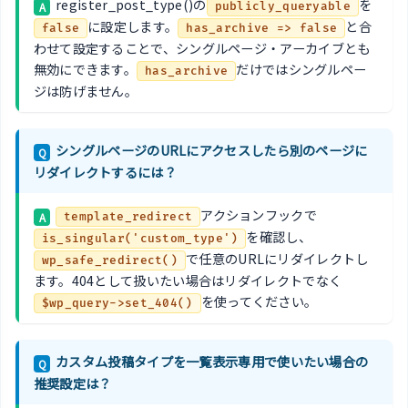
register_post_type()の
を
A
publicly_queryable
に設定します。
と合
false
has_archive => false
わせて設定することで、シングルページ・アーカイブとも
無効にできます。
だけではシングルペー
has_archive
ジは防げません。
シングルページのURLにアクセスしたら別のページに
Q
リダイレクトするには？
アクションフックで
A
template_redirect
を確認し、
is_singular('custom_type')
で任意のURLにリダイレクトし
wp_safe_redirect()
ます。404として扱いたい場合はリダイレクトでなく
を使ってください。
$wp_query->set_404()
カスタム投稿タイプを一覧表示専用で使いたい場合の
Q
推奨設定は？