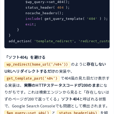
        $wp_query->set_404();

        status_header( 
404
 );

        nocache_headers();

include
( get_query_template( 
'404'
 ) );

exit
;

    }

}

add_action( 
'template_redirect'
, 
'redirect_custom
「ソフト404」を避ける
のように
存在しない
wp_redirect(home_url('/404'))
URLへリダイレクトするだけ
の実装や、
で404風の見た目だけ表示す
get_template_part('404')
る実装は、
実際のHTTPステータスコードが200のまま
にな
りがちです。これは検索エンジンから見ると「存在しないは
ずのページが200で返ってくる」
ソフト404
と呼ばれる状態
で、Google Search Consoleでも問題として検出されます。
と
を組
$wp_query->set_404()
status_header(404)