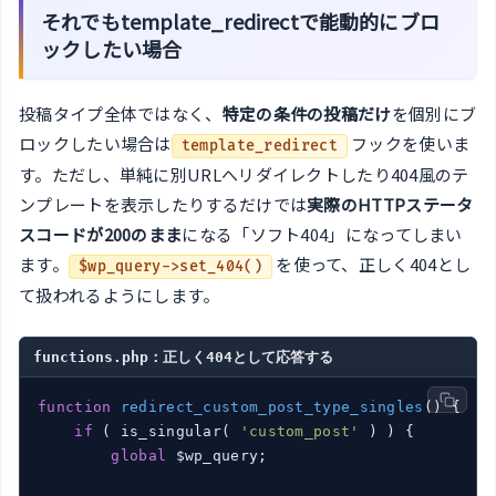
それでもtemplate_redirectで能動的にブロ
ックしたい場合
投稿タイプ全体ではなく、
特定の条件の投稿だけ
を個別にブ
ロックしたい場合は
フックを使いま
template_redirect
す。ただし、単純に別URLへリダイレクトしたり404風のテ
ンプレートを表示したりするだけでは
実際のHTTPステータ
スコードが200のまま
になる「ソフト404」になってしまい
ます。
を使って、正しく404とし
$wp_query->set_404()
て扱われるようにします。
functions.php：正しく404として応答する
function
redirect_custom_post_type_singles
()
{

if
 ( is_singular( 
'custom_post'
 ) ) {

global
 $wp_query;
