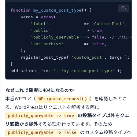
function
my_custom_post_type
()
{

    $args = 
array
(

'label'
              => 
'Custom Post'
,

'public'
             => 
true
,

'publicly_queryable'
 => 
false
, 
// フロント
'has_archive'
        => 
false
,

    );

    register_post_type( 
'custom_post'
, $args );

}

add_action( 
'init'
, 
'my_custom_post_type'
なぜこれで確実に404になるのか
本番WPコア（
）を確認したとこ
WP::parse_request()
ろ、WordPressはリクエストを解析する際に
の投稿タイプ以外をクエ
publicly_queryable => true
リ変数から除外
する処理を行っています。そのため
のカスタム投稿タイプへ
publicly_queryable => false