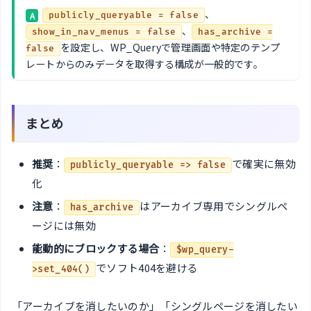
、
A
publicly_queryable = false
、
show_in_nav_menus = false
has_archive =
を設定し、WP_Queryで管理画面や特定のテンプ
false
レートからのみデータを取得する構成が一般的です。
まとめ
推奨
：
で確実に無効
publicly_queryable => false
化
注意
：
はアーカイブ専用でシングルペ
has_archive
ージには無効
能動的にブロックする場合
：
$wp_query-
でソフト404を避ける
>set_404()
「アーカイブを消したいのか」「シングルページを消したい