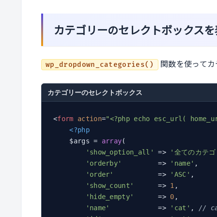
カテゴリーのセレクトボックスを
関数を使ってカ
wp_dropdown_categories()
カテゴリーのセレクトボックス
<
form
action
=
"<?php echo esc_url( home_u
<?php
    $args = 
array
(

'show_option_all'
 => 
'全てのカテゴ
'orderby'
         => 
'name'
,

'order'
           => 
'ASC'
,

'show_count'
      => 
1
,

'hide_empty'
      => 
0
,

'name'
            => 
'cat'
, 
// 