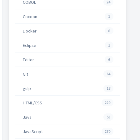
COBOL
24
Cocoon
1
Docker
8
Eclipse
1
Editor
6
Git
64
gulp
18
HTML/CSS
220
Java
53
JavaScript
270