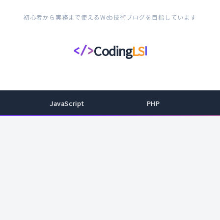
初心者から実務まで使えるWeb技術ブログを目指しています
Coding
LS
</>
コ
ー
デ
ィ
JavaScript
PHP
ン
グ
ラ
イ
フ
ス
タ
イ