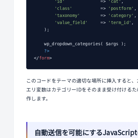
'id'
              => 
'cat'
,

'class'
           => 
'postform'
,

'taxonomy'
        => 
'category'
,

'value_field'
     => 
'term_id'
,

    );

    wp_dropdown_categories( $args );

?>
</
form
>
このコードをテーマの適切な場所に挿入すると、
エリ変数はカテゴリーIDをそのまま受け付けるた
作します。
自動送信を可能にするJavaScrip