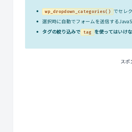
でセレ
wp_dropdown_categories()
選択時に自動でフォームを送信するJavaScr
タグの絞り込みで
を使ってはいけ
tag
スポ