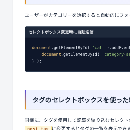
ユーザーがカテゴリーを選択すると自動的にフォーム
セレクトボックス変更時に自動送信
document
.getElementById( 
'cat'
 ).addEven
document
.getElementById( 
'category-s
タグのセレクトボックスを使った
同様に、タグを使用して記事を絞り込むセレクト
に変更するとタグの一覧を表示でき
post_tag