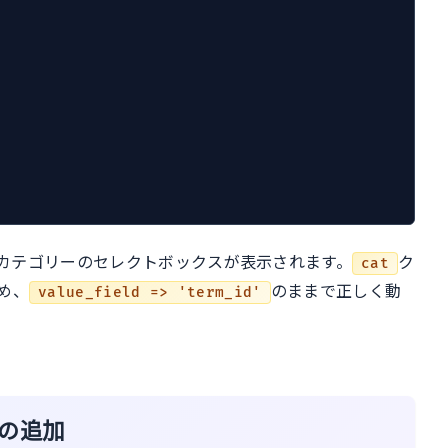
カテゴリーのセレクトボックスが表示されます。
ク
cat
め、
のままで正しく動
value_field => 'term_id'
tの追加