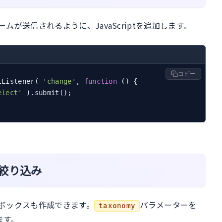
が送信されるように、JavaScriptを追加します。
コピー
tListener( 
'change'
, 
function
 (
) 
{

elect'
 ).submit();

絞り込み
ボックスも作成できます。
パラメーターを
taxonomy
ます。