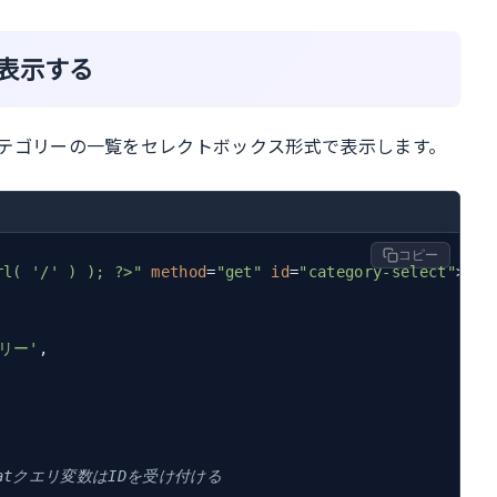
表示する
テゴリーの一覧をセレクトボックス形式で表示します。
コピー
rl( '/' ) ); ?>"
method
=
"get"
id
=
"category-select"
>
リー'
,

catクエリ変数はIDを受け付ける