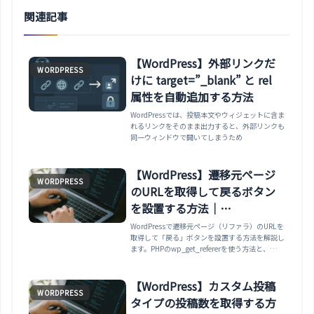
関連記事
【WordPress】外部リンクだ
WORDPRESS
けに target=”_blank” と rel
属性を自動追加する方法
WordPressでは、投稿本文やウィジェットに含ま
れるリンクをそのまま出力すると、外部リンクも
同一ウィンドウで開いてしまうため
【WordPress】遷移元ページ
WORDPRESS
のURLを取得して戻るボタン
を設置する方法｜
wp_get_referer・
WordPressで遷移元ページ（リファラ）のURLを
取得して「戻る」ボタンを設置する方法を解説し
history.back
ます。PHPのwp_get_refererを使う方法と、
JavaScriptのhistory.back・document.referrer
を使う方法を比較し、ページキャッシュ環境では
PHP版が誤動作する注意点まで紹介します。
【WordPress】カスタム投稿
WORDPRESS
タイプの投稿数を取得する方