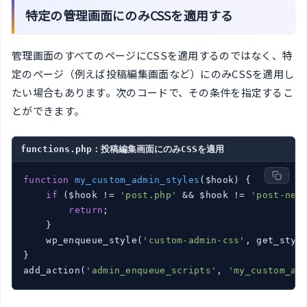
特定の管理画面にのみCSSを適用する
管理画面のすべてのページにCSSを適用するのではなく、特
定のページ（例えば投稿編集画面など）にのみCSSを適用し
たい場合もあります。次のコードで、その条件を指定するこ
とができます。
functions.php：投稿編集画面にのみCSSを適用
function
my_custom_admin_styles
($hook)
{

if
 ($hook != 
'post.php'
 && $hook != 
'post-new
return
;

    }

    wp_enqueue_style(
'custom-admin-css'
, get_styl
}

add_action(
'admin_enqueue_scripts'
, 
'my_custom_ad