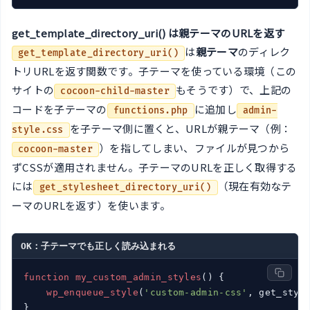
get_template_directory_uri() は親テーマのURLを返す
は
親テーマ
のディレク
get_template_directory_uri()
トリURLを返す関数です。子テーマを使っている環境（この
サイトの
もそうです）で、上記の
cocoon-child-master
コードを子テーマの
に追加し
functions.php
admin-
を子テーマ側に置くと、URLが親テーマ（例：
style.css
）を指してしまい、ファイルが見つから
cocoon-master
ずCSSが適用されません。子テーマのURLを正しく取得する
には
（現在有効なテ
get_stylesheet_directory_uri()
ーマのURLを返す）を使います。
OK：子テーマでも正しく読み込まれる
function
my_custom_admin_styles
() {

wp_enqueue_style
(
'custom-admin-css'
, get_styl