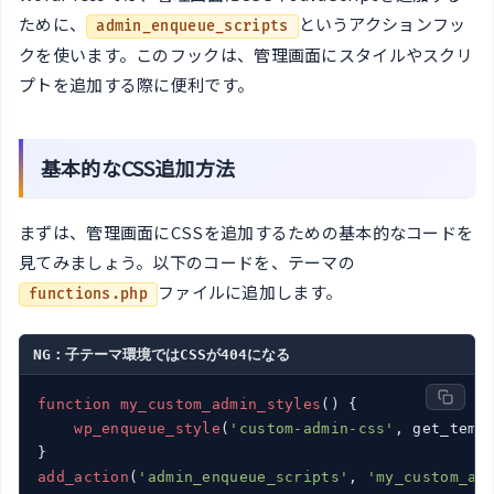
ために、
というアクションフッ
admin_enqueue_scripts
クを使います。このフックは、管理画面にスタイルやスクリ
プトを追加する際に便利です。
基本的なCSS追加方法
まずは、管理画面にCSSを追加するための基本的なコードを
見てみましょう。以下のコードを、テーマの
ファイルに追加します。
functions.php
NG：子テーマ環境ではCSSが404になる
function
my_custom_admin_styles
() {

wp_enqueue_style
(
'custom-admin-css'
, get_temp
add_action
(
'admin_enqueue_scripts'
, 
'my_custom_ad