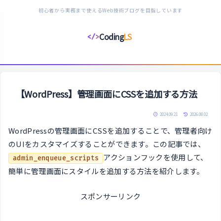
初心者から実務まで使えるWeb技術ブログを目指しています
Coding
LS
</>
コ
ー
デ
ィ
ン
【WordPress】管理画面にCSSを追加する方法
グ
ラ
2024.09.21
2026.08.02
イ
WordPressの管理画面にCSSを追加することで、管理者向け
フ
のUIをカスタマイズすることができます。この記事では、
ス
アクションフックを使用して、
admin_enqueue_scripts
タ
簡単に管理画面にスタイルを追加する方法を紹介します。
イ
ル
スポンサーリンク