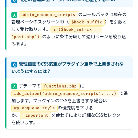
Q
のコールバックは現在の
A
admin_enqueue_scripts
管理ページのスクリーンID（
）を引数と
$hook_suffix
して受け取ります。
if($hook_suffix ===
のように条件分岐して適用ページを絞り込
'post.php')
みます。
管理画面のCSS変更がプラグイン更新で上書きされな
Q
いようにするには？
子テーマの
に
A
functions.php
で追
add_action('admin_enqueue_scripts', ...)
加します。プラグインのCSSを上書きする場合は
の優先度を下げる
wp_enqueue_style
か、
を使わずにより詳細なCSSセレクター
!important
を使います。