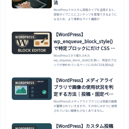
法
WordPressでカスタム投稿タイプを活用すると、
投稿タイプごとにコンテンツを管理できるように
なるため、より柔軟なサイト構築が
【WordPress】
WORDPRESS
wp_enqueue_block_style()
で特定ブロックにだけ CSS を
適用する方法
WordPress 5.9で導入された
wp_enqueue_block_style()を使い、特定のブロ
ックが使われているページにのみCSSを読み込む
方法を解説します。基本的な使い方から実践例、
エディタ専用にしたい場合の注意点、コアブロッ
クのCSS上書きに関わる
【WordPress】メディアライ
WORDPRESS
should_load_separate_core_block_assetsフィ
ブラリで画像の使用状況を判
ルターの正しい使い方まで紹介します。
定する方法｜投稿・固定ペー
ジ・カスタム投稿での利用調
WordPressのメディアライブラリには多数の画像
が蓄積されていきますが、その中にはすでに使用
査
されていない画像も少なくありません。
【WordPress】カスタム投稿
WORDPRESS