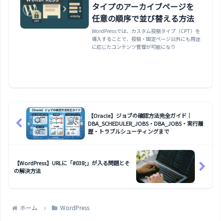
タイプのアーカイブページを
任意の順序で並び替える方法
WordPressでは、カスタム投稿タイプ（CPT）を
導入することで、投稿・固定ページ以外にも用途
に応じたコンテンツ管理が可能になり
【Oracle】ジョブの確認方法完全ガイド｜
DBA_SCHEDULER_JOBS・DBA_JOBS・実行履
歴・トラブルシューティングまで
【WordPress】URLに「#038;」が入る問題とそ
の解決方法
ホーム
WordPress