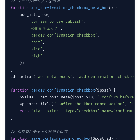
// チェックボックスを追加
function
add_confirmation_checkbox_meta_box
()
{

    add_meta_box(

'confirm_before_publish'
,

'公開前チェック'
,

'render_confirmation_checkbox'
,

'post'
,

'side'
,

'high'
    );

}

add_action(
'add_meta_boxes'
, 
'add_confirmation_checkbox_
function
render_confirmation_checkbox
($post)
{

    $value = get_post_meta($post->ID, 
'_confirm_before_p
    wp_nonce_field(
'confirm_checkbox_nonce_action'
, 
'con
echo
'<label><input type="checkbox" name="confirm_ch
}

// 保存時にチェック状態を保存
function
save_confirmation_checkbox
($post_id)
{
