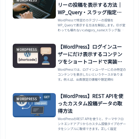
WORDPRESS
リーの投稿を表示する方法｜
WP_Query・スラッグ指定・
ページネーション
WordPressで特定のカテゴリーの投稿を
WP_Queryで表示する方法を解説します。IDが変
わっても壊れないcategory_nameスラッグ指
定、名前やスラッグからIDを取得する方法、
posts_per_page=-1の注意、ページネーショ
ン、pre_get_postsでのアーカイブ変更まで、実
【WordPress】ログインユー
WORDPRESS
用的なコードで紹介します。
ザーにだけ表示するコンテン
ツをショートコードで実装す
る方法
WordPressでは、ログインユーザーにのみ特定の
コンテンツを表示したいというケースがありま
す。例えば、会員限定の情報や限定資料
【WordPress】REST APIを使
WORDPRESS
ったカスタム投稿データの取
得方法
WordPressのREST APIを使うと、テーマやフロ
ントエンドアプリからカスタム投稿タイプのデー
タをシンプルに取得できます。正しく設定