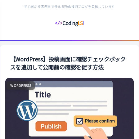
初心者から実務まで使えるWeb技術ブログを目指しています
Coding
LS
</>
コ
ー
デ
ィ
ン
【WordPress】投稿画面に確認チェックボック
グ
スを追加して公開前の確認を促す方法
ラ
イ
WORDPRESS
フ
ス
タ
イ
ル