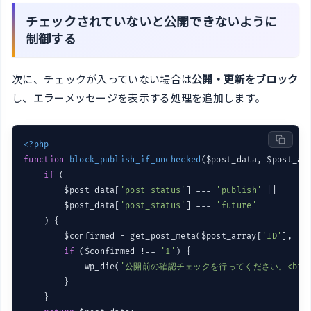
チェックされていないと公開できないように
制御する
次に、チェックが入っていない場合は
公開・更新をブロック
し、エラーメッセージを表示する処理を追加します。
<?php
function
block_publish_if_unchecked
($post_data, $post_ar
if
 (

        $post_data[
'post_status'
] === 
'publish'
 ||

        $post_data[
'post_status'
] === 
'future'
    ) {

        $confirmed = get_post_meta($post_array[
'ID'
], 
'_
if
 ($confirmed !== 
'1'
) {

            wp_die(
'公開前の確認チェックを行ってください。<br><a 
        }

    }
