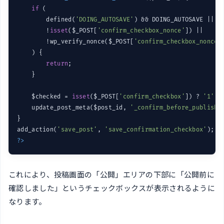
if
 (

        defined(
'DOING_AUTOSAVE'
) && DOING_AUTOSAVE ||

        !
isset
($_POST[
'confirm_checkbox_nonce'
]) ||

        !wp_verify_nonce($_POST[
'confirm_checkbox_nonce'
    ) {

return
;

    }

    $checked = 
isset
($_POST[
'confirm_checkbox'
]) ? 
'1'
 :
    update_post_meta($post_id, 
'_confirm_before_publish'
}

add_action(
'save_post'
, 
'save_confirmation_checkbox'
?>
これにより、投稿画面の「公開」エリアの下部に「公開前に
確認しました」というチェックボックスが表示されるように
なります。