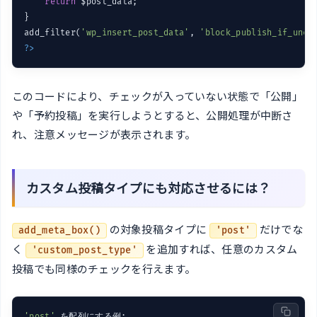
return
 $post_data;

}

add_filter(
'wp_insert_post_data'
, 
'block_publish_if_unch
?>
このコードにより、チェックが入っていない状態で「公開」
や「予約投稿」を実行しようとすると、公開処理が中断さ
れ、注意メッセージが表示されます。
カスタム投稿タイプにも対応させるには？
の対象投稿タイプに
だけでな
add_meta_box()
'post'
く
を追加すれば、任意のカスタム
'custom_post_type'
投稿でも同様のチェックを行えます。
'post'