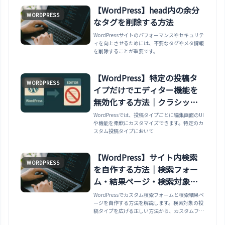
【WordPress】head内の余分
WORDPRESS
なタグを削除する方法
WordPressサイトのパフォーマンスやセキュリテ
ィを向上させるためには、不要なタグやメタ情報
を削除することが重要です。
【WordPress】特定の投稿タ
WORDPRESS
イプだけでエディター機能を
無効化する方法｜クラシック
エディタとの使い分け
WordPressでは、投稿タイプごとに編集画面のUI
や機能を柔軟にカスタマイズできます。特定のカ
スタム投稿タイプにおいて
【WordPress】サイト内検索
WORDPRESS
を自作する方法｜検索フォー
ム・結果ページ・検索対象の
拡張
WordPressでカスタム検索フォームと検索結果ペ
ージを自作する方法を解説します。検索対象の投
稿タイプを広げる正しい方法から、カスタムフィ
ールドも検索対象にしたい場合の注意点まで紹介