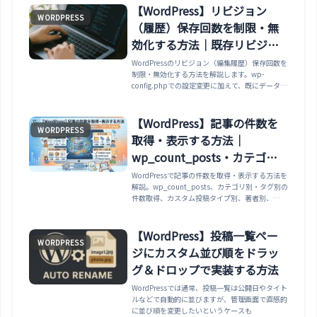
【WordPress】リビジョン
WORDPRESS
（履歴）保存回数を制限・無
効化する方法｜既存リビジョ
ンの削除とバックアップ
WordPressのリビジョン（編集履歴）保存回数を
制限・無効化する方法を解説します。wp-
config.phpでの設定変更に加えて、既にデータベ
ースに溜まった過去のリビジョンを安全に削除す
る手順まで紹介します。
【WordPress】記事の件数を
WORDPRESS
取得・表示する方法｜
wp_count_posts・カテゴリ
別・カスタム投稿タイプ別ま
WordPressで記事の件数を取得・表示する方法を
解説。wp_count_posts、カテゴリ別・タグ別の
で完全解説
件数取得、カスタム投稿タイプ別、著者別、
WP_Queryのfound_posts、ショートコード化ま
で実務で使える全パターンを紹介します。
【WordPress】投稿一覧ペー
WORDPRESS
ジにカスタム並び順をドラッ
グ＆ドロップで実装する方法
WordPressでは通常、投稿一覧は公開日やタイト
ルなどで自動的に並びますが、管理画面で直感的
に並び順を変更したいというケースも