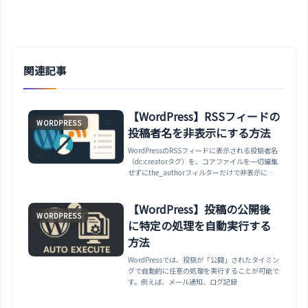
関連記事
【WordPress】RSSフィードの
WORDPRESS
投稿者名を非表示にする方法
WordPressのRSSフィードに表示される投稿者名
（dc:creatorタグ）を、コアファイルを一切編集
せずにthe_authorフィルターだけで非表示にす
る方法を解説します。コアファイル（feed-
rss2.php）を直接編集する方法はアップデート
で消えてしまうため避けるべき理由もあわせて説
【WordPress】投稿の公開後
WORDPRESS
明します。
に特定の処理を自動実行する
方法
WordPressでは、投稿が「公開」されたタイミン
グで自動的に任意の処理を実行することが可能で
す。例えば、メール通知、ログ記録