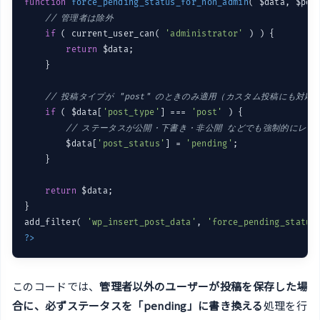
function
force_pending_status_for_non_admin
( $data, $pos
// 管理者は除外
if
 ( current_user_can( 
'administrator'
 ) ) {

return
 $data;

    }

// 投稿タイプが "post" のときのみ適用（カスタム投稿にも対応
if
 ( $data[
'post_type'
] === 
'post'
 ) {

// ステータスが公開・下書き・非公開 などでも強制的にレビ
        $data[
'post_status'
] = 
'pending'
;

    }

return
 $data;

}

add_filter( 
'wp_insert_post_data'
, 
'force_pending_status
?>
このコードでは、
管理者以外のユーザーが投稿を保存した場
合に、必ずステータスを「pending」に書き換える
処理を行