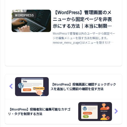
【WordPress】管理画面のメ
WORDPRESS
ニューから固定ページを非表
示にする方法｜本当に制限す
る方法も解説
WordPressで管理者以外のユーザーから固定ペー
ジの編集メニューを隠す方法を解説します。
remove_menu_page()はメニューを隠すだけで
実際の編集は防げないため、権限（Capability）
そのものを無効化する本当の制限方法まで紹介し
ます。
【WordPress】投稿画面に確認チェックボック
スを追加して公開前の確認を促す方法
【WordPress】投稿者別に編集可能なカテゴ
リ・タグを制限する方法