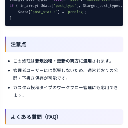
if
 ( in_array( $data[
'post_type'
], $target_post_types, 
t
    $data[
'post_status'
] = 
'pending'
;

注意点
この処理は
新規投稿・更新の両方に適用
されます。
管理者ユーザーには影響しないため、通常どおりの公
開・下書き保存が可能です。
カスタム投稿タイプのワークフロー管理にも応用でき
ます。
よくある質問（FAQ）