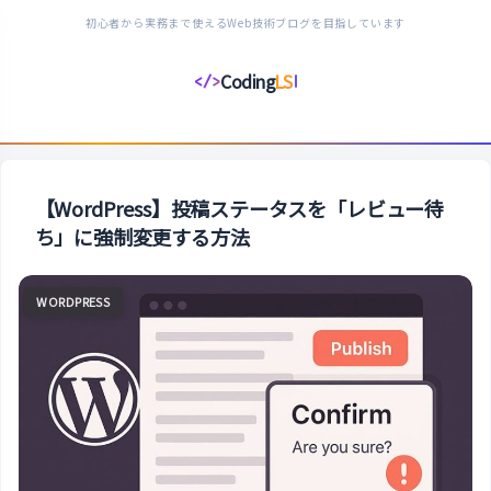
初心者から実務まで使えるWeb技術ブログを目指しています
Coding
LS
</>
コ
ー
デ
ィ
ン
【WordPress】投稿ステータスを「レビュー待
グ
ち」に強制変更する方法
ラ
イ
WORDPRESS
フ
ス
タ
イ
ル