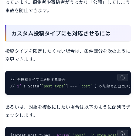
っています。編集者や寄稿者がうっかり「公開」してしまう
事故を防止できます。
カスタム投稿タイプにも対応させるには
投稿タイプを限定したくない場合は、条件部分を次のように
変更できます。
// 全投稿タイプに適用する場合

// 
if
 ( $data[
'post_type'
] === 
'post'
あるいは、対象を複数にしたい場合は以下のように配列でチ
ェックします。
$target_post_types = 
array
( 
'post'
, 
'custom_post'