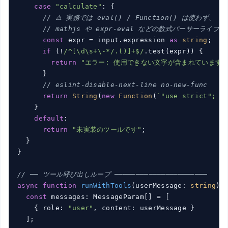
case
"calculate"
: {

// ⚠️ 実務では eval() / Function() は使わず、
// mathjs や expr-eval などの数式パーサーライ
const
 expr = input.expression 
as
string
;

if
 (!
/^[\d\s+\-*/.()]+$/
.test(expr)) {

return
"エラー: 使用できない文字が含まれています"
      }

// eslint-disable-next-line no-new-func
return
String
(
new
Function
(
`"use strict"; r
    }

default
:

return
"未実装のツールです"
;

  }

}

// ── ツール呼び出しループ ──────────────────────
async
function
runWithTools
(
userMessage: 
string
):
const
 messages: MessageParam[] = [

    { role: 
"user"
, content: userMessage }

  ];
