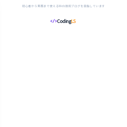
初心者から実務まで使えるWeb技術ブログを目指しています
Coding
LS
</>
コ
ー
デ
ィ
ン
グ
ラ
イ
フ
ス
タ
イ
ル