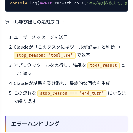
console
.log(
await
 runWithTools(
"今の時刻を教えて、さらに
ツール呼び出しの処理フロー
ユーザーメッセージを送信
Claudeが「このタスクにはツールが必要」と判断 →
で返答
stop_reason: "tool_use"
アプリ側でツールを実行し、結果を
と
tool_result
して返す
Claudeが結果を受け取り、最終的な回答を生成
この流れを
になるま
stop_reason === "end_turn"
で繰り返す
エラーハンドリング