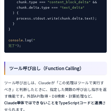
    chunk.type === 
"content_block_delta"
 &&

    chunk.delta.type === 
"text_delta"
  ) {

    process.stdout.write(chunk.delta.text);

  }

}

console
.log(
"

完了"
);
ツール呼び出し（Function Calling）
ツール呼び出しは、Claudeが「この処理はツールで実行す
べき」と判断したときに、指定した関数の呼び出し指示を返
す機能です。外部API取得・DB検索・計算処理など、
Claude単体ではできないことをTypeScriptコードと連携
さ
せられます。