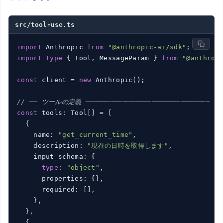
src/tool-use.ts
import
 Anthropic 
from
"@anthropic-ai/sdk"
import
type
 { Tool, MessageParam } 
from
"@anthrop
const
 client = 
new
 Anthropic();

// ── ツールの定義 ──────────────────────────────
const
 tools: Tool[] = [

  {

    name: 
"get_current_time"
,

    description: 
"現在の日時を取得します"
,

    input_schema: {

type
: 
"object"
,

      properties: {},

      required: [],

    },

  },

  {
