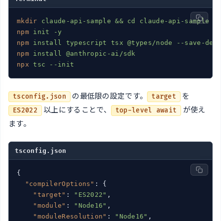
mkdir
claude-api-sample && cd claude-api-sample
npm
init -y
npm
install typescript tsx @types/node --save-dev
npm
install @anthropic-ai/sdk
npx
tsc --init
の最低限の設定です。
を
tsconfig.json
target
以上にすることで、
が使え
ES2022
top-level await
ます。
tsconfig.json
{

"compilerOptions"
: {

"target"
: 
"ES2022"
,

"module"
: 
"Node16"
,

"moduleResolution"
: 
"Node16"
,
