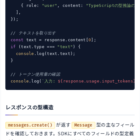
    { role: 
"user"
, content: 
"TypeScriptの型推論
  ],

});

// テキストを取り出す
const
 text = response.content[
0
if
 (text.type === 
"text"
) {

console
.log(text.text);

}

// トークン使用量の確認
console
.log(
`入力: 
${response.usage.input_tokens}
 
レスポンスの型構造
が返す
型の主なフィール
messages.create()
Message
ドを確認しておきます。SDKにすべてのフィールドの型定義