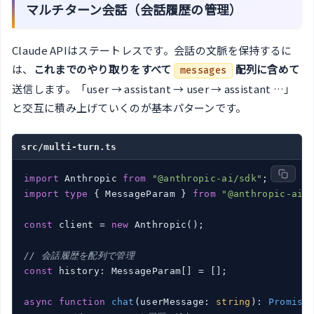
マルチターン会話（会話履歴の管理）
Claude APIはステートレスです。会話の文脈を保持するに
は、
これまでのやり取りをすべて
配列に含めて
messages
送信します。「user → assistant → user → assistant …」
と交互に積み上げていくのが基本パターンです。
src/multi-turn.ts
import
 Anthropic 
from
"@anthropic-ai/sdk"
import
type
 { MessageParam } 
from
"@anthropic-ai/
const
 client = 
new
 Anthropic();

// 会話履歴を配列で管理
const
 history: MessageParam[] = [];

async
function
chat
(
userMessage: 
string
): 
Promise