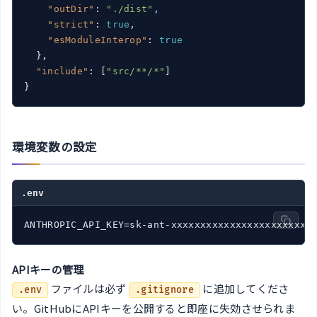
"outDir"
: 
"./dist"
,

"strict"
: 
true
,

"esModuleInterop"
: 
true
  },

"include"
: [
"src/**/*"
]

}
環境変数の設定
.env
ANTHROPIC_API_KEY=sk-ant-xxxxxxxxxxxxxxxxxxxxxxxx
APIキーの管理
ファイルは必ず
に追加してくださ
.env
.gitignore
い。GitHubにAPIキーを公開すると即座に失効させられま