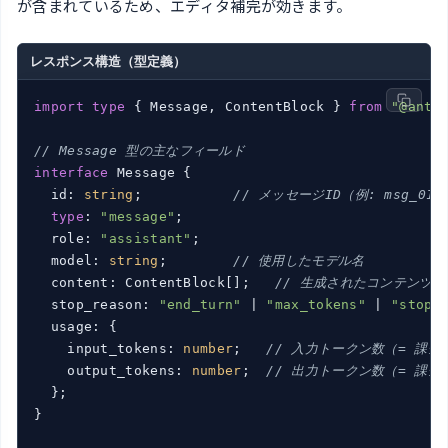
が含まれているため、エディタ補完が効きます。
レスポンス構造（型定義）
import
type
 { Message, ContentBlock } 
from
"@anth
// Message 型の主なフィールド
interface
 Message {

  id: 
string
;           
// メッセージID（例: msg_01X
type
: 
"message"
;

  role: 
"assistant"
;

  model: 
string
;        
// 使用したモデル名
  content: ContentBlock[];   
// 生成されたコンテンツの
  stop_reason: 
"end_turn"
 | 
"max_tokens"
 | 
"stop_
  usage: {

    input_tokens: 
number
;   
// 入力トークン数（= 課金
    output_tokens: 
number
;  
// 出力トークン数（= 課金
  };

}
