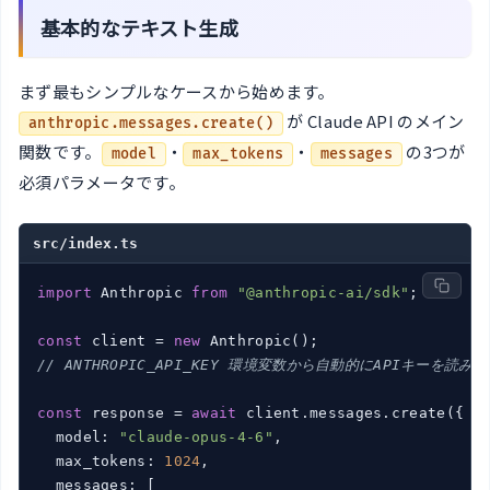
基本的なテキスト生成
まず最もシンプルなケースから始めます。
が Claude API のメイン
anthropic.messages.create()
関数です。
・
・
の3つが
model
max_tokens
messages
必須パラメータです。
src/index.ts
import
 Anthropic 
from
"@anthropic-ai/sdk"
;

const
 client = 
new
// ANTHROPIC_API_KEY 環境変数から自動的にAPIキーを読み
const
 response = 
await
 client.messages.create({

  model: 
"claude-opus-4-6"
,

  max_tokens: 
1024
,

  messages: [
