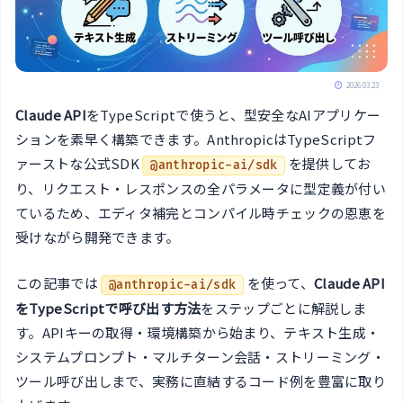
2026.03.23
Claude API
をTypeScriptで使うと、型安全なAIアプリケー
ションを素早く構築できます。AnthropicはTypeScriptフ
ァーストな公式SDK
を提供してお
@anthropic-ai/sdk
り、リクエスト・レスポンスの全パラメータに型定義が付い
ているため、エディタ補完とコンパイル時チェックの恩恵を
受けながら開発できます。
この記事では
を使って、
Claude API
@anthropic-ai/sdk
をTypeScriptで呼び出す方法
をステップごとに解説しま
す。APIキーの取得・環境構築から始まり、テキスト生成・
システムプロンプト・マルチターン会話・ストリーミング・
ツール呼び出しまで、実務に直結するコード例を豊富に取り