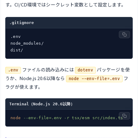
す。CI/CD環境ではシークレット変数として設定します。
.gitignore
.env

node_modules/

dist/
ファイルの読み込みには
パッケージを使
.env
dotenv
うか、Node.js 20.6以降なら
フ
node --env-file=.env
ラグが使えます。
Terminal（Node.js 20.6以降）
node
--env-file=.env -r tsx/esm src/index.ts