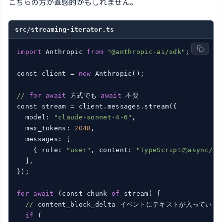
こちらの方が直感的かもしれません。
src/streaming-iterator.ts
import
 Anthropic 
from
"@anthropic-ai/sdk"
;

const client = 
new
 Anthropic();

//
for
await
 方式でも 
await
 不要

const stream = client.messages.stream({

  model: 
"claude-sonnet-4-6"
,

  max_tokens: 
2048
,

  messages: [

    { role: 
"user"
, content: 
"TypeScriptのasync
  ],

});

for
await
 (const chunk 
of
 stream) {

//
 content_block_delta イベントにテキストが入っている

if
 (
