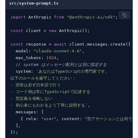
src/system-prompt.ts
import
 Anthropic 
from
"@anthropic-ai/sdk"
;

const
 client = 
new
 Anthropic();

const
 response = 
await
 client.messages.create({

  model: 
"claude-sonnet-4-6"
,

  max_tokens: 
1024
,

// system はメッセージ配列とは別に指定する
  system: 
`あなたはTypeScriptの専門家です。

以下のルールを厳守してください：

- 回答は必ず日本語で行う

- コード例は常にTypeScriptで記述する

- 型定義を省略しない

- 初心者にもわかるよう丁寧に説明する`
,

  messages: [

    { role: 
"user"
, content: 
"型アサーションとは何です
  ],

});
