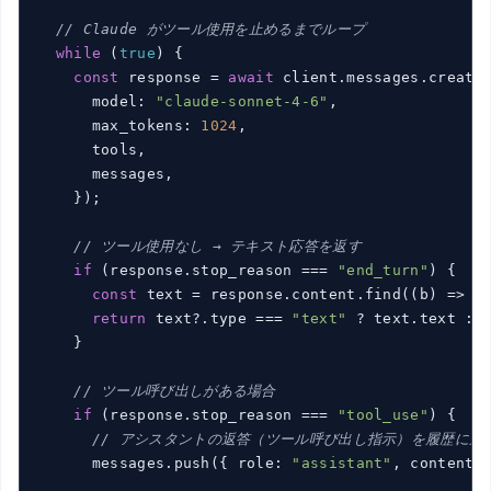
// Claude がツール使用を止めるまでループ
while
 (
true
) {

const
 response = 
await
 client.messages.create(
      model: 
"claude-sonnet-4-6"
,

      max_tokens: 
1024
,

      tools,

      messages,

    });

// ツール使用なし → テキスト応答を返す
if
 (response.stop_reason === 
"end_turn"
) {

const
 text = response.content.find(
(
b
) =>
 b
return
 text?.type === 
"text"
 ? text.text : 
    }

// ツール呼び出しがある場合
if
 (response.stop_reason === 
"tool_use"
) {

// アシスタントの返答（ツール呼び出し指示）を履歴に追
      messages.push({ role: 
"assistant"
, content: 