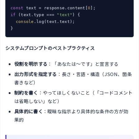
const
 text = response.content[
0
if
 (text.type === 
"text"
) {

console
.log(text.text);

}
システムプロンプトのベストプラクティス
役割を明示する
：「あなたは〜です」と宣言する
出力形式を指定する
：長さ・言語・構造（JSON、箇条
書きなど）
制約を書く
：やってほしくないこと（「コードコメント
は省略しない」など）
具体的に書く
：曖昧な指示より具体的な条件の方が効
果的