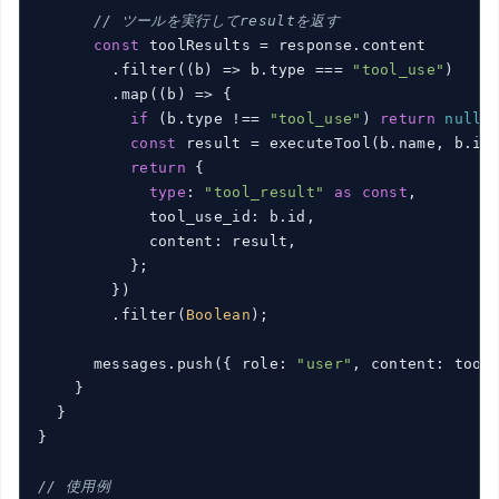
// ツールを実行してresultを返す
const
 toolResults = response.content

        .filter(
(
b
) =>
 b.type === 
"tool_use"
)

        .map(
(
b
) =>
 {

if
 (b.type !== 
"tool_use"
) 
return
null
;

const
 result = executeTool(b.name, b.in
return
 {

type
: 
"tool_result"
as
const
,

            tool_use_id: b.id,

            content: result,

          };

        })

        .filter(
Boolean
);

      messages.push({ role: 
"user"
, content: tool
    }

  }

}

// 使用例