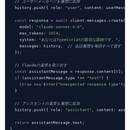
// ユーザーメッセージを履歴に追加
  history.push({ role: 
"user"
, content: userMessag
const
 response = 
await
 client.messages.create({

    model: 
"claude-sonnet-4-6"
,

    max_tokens: 
1024
,

    system: 
"あなたはTypeScriptの親切な講師です。"
,

    messages: history,  
// 会話履歴を毎回すべて渡す
  });

// Claudeの返答を取り出す
const
 assistantMessage = response.content[
0
];

if
 (assistantMessage.type !== 
"text"
) {

throw
new
Error
(
"Unexpected response type"
);

  }

// アシスタントの返答も履歴に追加
  history.push({ role: 
"assistant"
, content: assis
return
 assistantMessage.text;

}
