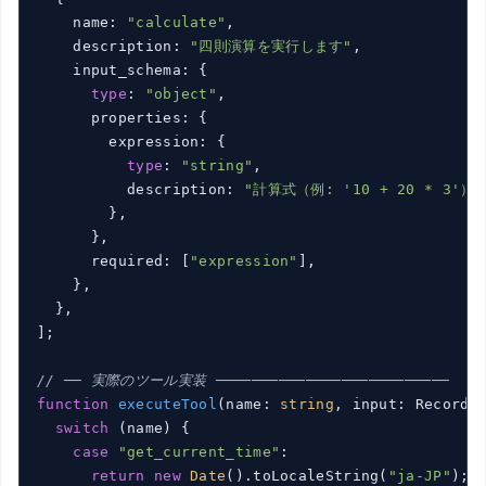
    name: 
"calculate"
,

    description: 
"四則演算を実行します"
,

    input_schema: {

type
: 
"object"
,

      properties: {

        expression: {

type
: 
"string"
,

          description: 
"計算式（例: '10 + 20 * 3'）"
        },

      },

      required: [
"expression"
],

    },

  },

];

// ── 実際のツール実装 ──────────────────────────
function
executeTool
(
name: 
string
, input: Record<
switch
 (name) {

case
"get_current_time"
:

return
new
Date
().toLocaleString(
"ja-JP"
);
