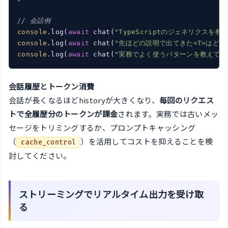
// 会話例
console
.log(
await
 chat(
"TypeScriptのジェネリクスを
console
.log(
await
 chat(
"先ほどの説明で出てきた<T>はどう
console
.log(
await
 chat(
"実務でよく使うパターンを教えてく
会話履歴とトークン消費
会話が長くなるほどhistoryが大きくなり、
毎回のリクエス
トで全履歴分のトークンが課金
されます。実務では古いメッ
セージをトリミングするか、プロンプトキャッシング
（
）を活用してコストを抑えることを検
cache_control
討してください。
ストリーミングでリアルタイム出力を受け取
る