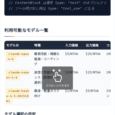
// ContentBlock は通常 type: "text" のオブジェクト
// ツール呼び出し時は type: "tool_use" になる
利用可能なモデル一覧
モデルID
特徴
入力価格
出力価格
コン
最高性能・複雑な
$5/MTok
$25/MTok
1Mト
claude-opus
推論・コーディン
-4-6
グ
速度と性能のバラ
$3/MTok
$15/MTok
1Mト
claude-sonn
ンス（実務の第一
et-4-6
選択）
スクロールできます
最速・軽量タスク
$1/MTok
$5/MTok
200
claude-haik
向け
ン
u-4-5-202510
01
モデル選択の目安