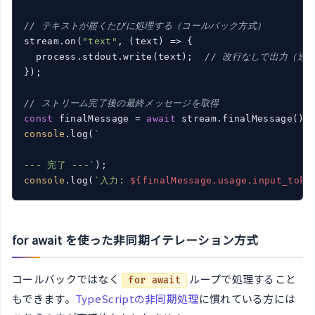
// テキストが届くたびに処理する（コールバック方式）
stream.on(
"text"
, 
(
text
) =>
 {

  process.stdout.write(text);  
// 改行なしで出力（逐
});

// ストリーム完了後の最終メッセージを取得
const
 finalMessage = 
await
console
.log(
`

--- 完了 ---`
console
.log(
`入力: 
${finalMessage.usage.input_toke
for await を使った非同期イテレーション方式
コールバックではなく
ループで処理すること
for await
もできます。
TypeScriptの非同期処理
に慣れている方には