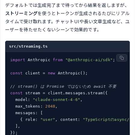
デフォルトでは生成完了まで待ってから結果を返しますが、
ストリーミング
を使うとトークンが生成されるたびにリアル
タイムで受け取れます。チャットUIや長い文章生成など、ユ
ーザーを待たせたくないシーンで効果的です。
src/streaming.ts
import
 Anthropic 
from
"@anthropic-ai/sdk"
;

const
 client = 
new
 Anthropic();

// stream() は Promise ではないため await 不要
const
 stream = client.messages.stream({

  model: 
"claude-sonnet-4-6"
,

  max_tokens: 
2048
,

  messages: [

    { role: 
"user"
, content: 
"TypeScriptのasyn
  ],

});
