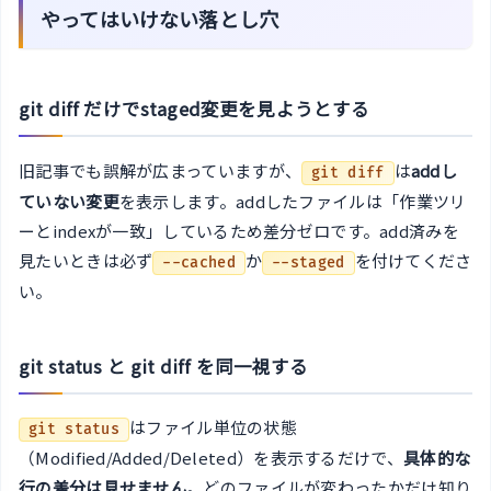
やってはいけない落とし穴
git diff だけでstaged変更を見ようとする
旧記事でも誤解が広まっていますが、
は
addし
git diff
ていない変更
を表示します。addしたファイルは「作業ツリ
ーとindexが一致」しているため差分ゼロです。add済みを
見たいときは必ず
か
を付けてくださ
--cached
--staged
い。
git status と git diff を同一視する
はファイル単位の状態
git status
（Modified/Added/Deleted）を表示するだけで、
具体的な
行の差分は見せません
。どのファイルが変わったかだけ知り