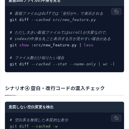
新規addファイルの中身を見る
# 新規ファイルはdiffでは「全行が+」で表示される
git diff 
--cached src/new_feature.py
# ただし大きい新規ファイルではscrollが大変なので、
# indexの中身を丸ごと表示する方が見やすい場合がある
git 
show
 :src/new_feature.py | 
less
# ファイル数だけ知りたい場合
git diff 
--cached --stat --name-only | wc -l
シナリオ④ 空白・改行コードの混入チェック
意図しない空白変更を検出
# 空白系を無視した本質的な差分
git
diff --cached -w