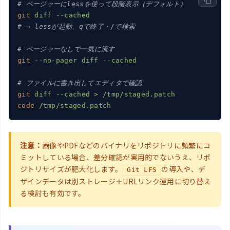
# ページャーにlessを使って段階表示（デフォルト）
git
diff --cached
# → lessが起動、qで終了・/で検索
# ページャーなしで一気に流す
git
--no-pager diff --cached
# ファイルに書き出してエディタで確認
git
diff --cached > /tmp/staged.patch
code
/tmp/staged.patch
注意：
画像やPDFなどのバイナリをリポジトリに頻繁にコ
ミットしている場合、差分確認が実用的でないうえ、リポ
ジトリサイズが肥大化します。
の導入や、デ
Git LFS
ザインデータは別ストレージ＋URLリンク運用に切り替え
る検討も有効です。