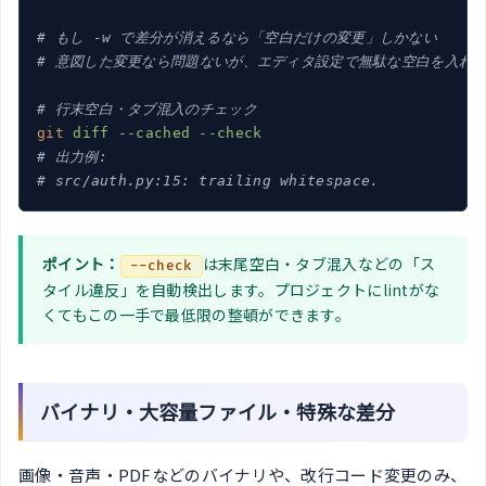
# もし -w で差分が消えるなら「空白だけの変更」しかない
# 意図した変更なら問題ないが、エディタ設定で無駄な空白を入れ
# 行末空白・タブ混入のチェック
git
diff --cached --check
# 出力例:
# src/auth.py:15: trailing whitespace.
ポイント：
は末尾空白・タブ混入などの「ス
--check
タイル違反」を自動検出します。プロジェクトにlintがな
くてもこの一手で最低限の整頓ができます。
バイナリ・大容量ファイル・特殊な差分
画像・音声・PDFなどのバイナリや、改行コード変更のみ、