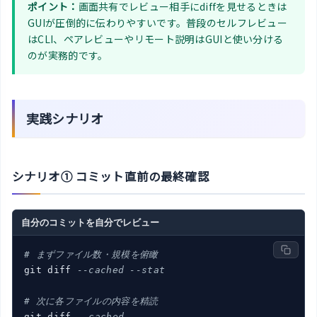
ポイント：
画面共有でレビュー相手にdiffを見せるときは
GUIが圧倒的に伝わりやすいです。普段のセルフレビュー
はCLI、ペアレビューやリモート説明はGUIと使い分ける
のが実務的です。
実践シナリオ
シナリオ① コミット直前の最終確認
自分のコミットを自分でレビュー
# まずファイル数・規模を俯瞰
git diff 
--cached --stat
# 次に各ファイルの内容を精読
git diff 
--cached