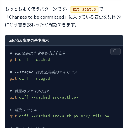
もっともよく使うパターンです。
で
git status
「Changes to be committed」に入っている変更を具体的
にどう書き換わったか確認できます。
add済み変更の基本表示
# add済みの全変更をdiff表示
git
diff --cached
# --staged は完全同義のエイリアス
git
diff --staged
# 特定のファイルだけ
git
diff --cached src/auth.py
# 複数ファイル
git
diff --cached src/auth.py src/utils.py