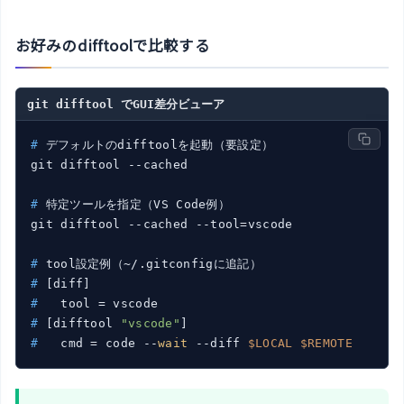
お好みのdifftoolで比較する
git difftool でGUI差分ビューア
#
 デフォルトのdifftoolを起動（要設定）
#
 特定ツールを指定（VS Code例）
#
 tool設定例（~/.gitconfigに追記）
#
 [diff]
#
   tool = vscode
#
 [difftool 
"vscode"
]
#
   cmd = code --
wait
 --diff 
$LOCAL
$REMOTE