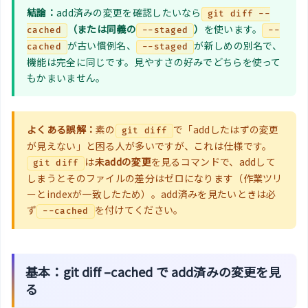
結論：
add済みの変更を確認したいなら
git diff --
（または同義の
）
を使います。
cached
--staged
--
が古い慣例名、
が新しめの別名で、
cached
--staged
機能は完全に同じです。見やすさの好みでどちらを使って
もかまいません。
よくある誤解：
素の
で「addしたはずの変更
git diff
が見えない」と困る人が多いですが、これは仕様です。
は
未addの変更
を見るコマンドで、addして
git diff
しまうとそのファイルの差分はゼロになります（作業ツリ
ーとindexが一致したため）。add済みを見たいときは必
ず
を付けてください。
--cached
基本：git diff –cached で add済みの変更を見
る