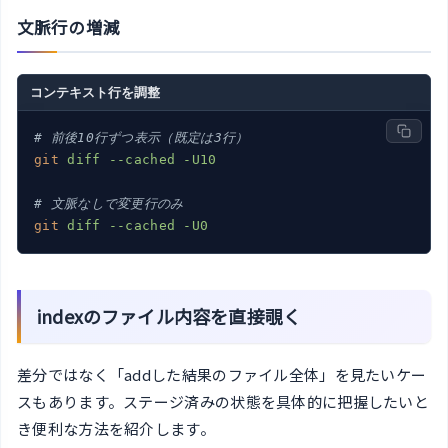
文脈行の増減
コンテキスト行を調整
# 前後10行ずつ表示（既定は3行）
git
diff --cached -U10
# 文脈なしで変更行のみ
git
diff --cached -U0
indexのファイル内容を直接覗く
差分ではなく「addした結果のファイル全体」を見たいケー
スもあります。ステージ済みの状態を具体的に把握したいと
き便利な方法を紹介します。