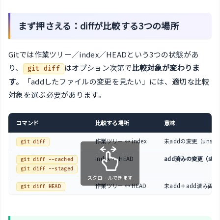
まず押さえる：diffが比較する3つの場所
Gitでは作業ツリー／index／HEADという3つの状態があ
り、
はオプション次第で
比較対象が変わりま
git diff
す
。「addしたファイルの変更を見たい」には、適切な比較
対象を選ぶ必要があります。
コマンド
比較する場所
意味
作業ツリー ↔ index
未addの変更（unsta
git diff
index ↔ HEAD
add済みの変更（stag
git diff --cached
git diff --staged
スクロールできます
作業ツリー ↔ HEAD
未add＋add済み両方
git diff HEAD