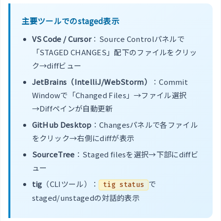
主要ツールでのstaged表示
VS Code / Cursor
：Source Controlパネルで
「STAGED CHANGES」配下のファイルをクリッ
ク→diffビュー
JetBrains（IntelliJ/WebStorm）
：Commit
Windowで「Changed Files」→ファイル選択
→Diffペインが自動更新
GitHub Desktop
：Changesパネルで各ファイル
をクリック→右側にdiffが表示
SourceTree
：Staged filesを選択→下部にdiffビ
ュー
tig
（CLIツール）：
で
tig status
staged/unstagedの対話的表示