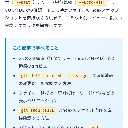
示（
）、ワード単位比較（
）、
--stat
--word-diff
GUI／IDEでの確認、そして特定ファイルのindexスナップ
ショットを直接覗く方法まで、コミット前レビューに役立つ
実務テクニックを解説します。
この記事で学べること
Gitの3層構造（作業ツリー／index／HEAD）と3
種類のdiffビュー
／
で
add済み
git diff --cached
--staged
の変更だけ
を確認する方法
ファイル一覧だけ・統計だけ・ワード単位などの
表示バリエーション
でindexのファイル内容を直
git show :FILE
接確認する方法
VS Code／IntelliJ／SourceTree／