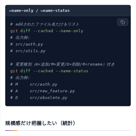
–name-only / –name-status
# addされたファイル名だけをリスト
git
diff --cached --name-only
# 出力例:
# src/auth.py
# src/utils.py
# 変更種別（A=追加/M=変更/D=削除/R=rename）付き
git
diff --cached --name-status
# 出力例:
# M	src/auth.py
# A	src/new_feature.py
# D	src/obsolete.py
規模感だけ把握したい（統計）