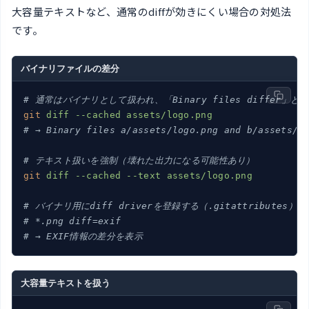
大容量テキストなど、通常のdiffが効きにくい場合の対処法
です。
バイナリファイルの差分
# 通常はバイナリとして扱われ、「Binary files differ」と
git
diff --cached assets/logo.png
# → Binary files a/assets/logo.png and b/assets/l
# テキスト扱いを強制（壊れた出力になる可能性あり）
git
diff --cached --text assets/logo.png
# バイナリ用にdiff driverを登録する（.gitattributes）
# *.png diff=exif
# → EXIF情報の差分を表示
大容量テキストを扱う