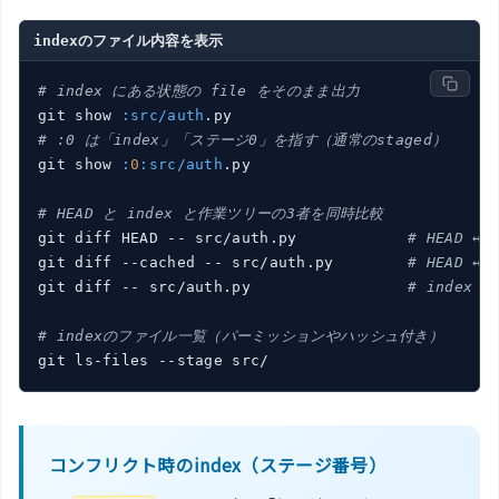
indexのファイル内容を表示
# index にある状態の file をそのまま出力
git show 
:src/auth
# :0 は「index」「ステージ0」を指す（通常のstaged）
git show 
:
0
:src/auth
.py

# HEAD と index と作業ツリーの3者を同時比較
git diff HEAD -- src/auth.py            
# HEAD ↔
git diff --cached -- src/auth.py        
# HEAD ↔ 
git diff -- src/auth.py                 
# index 
# indexのファイル一覧（パーミッションやハッシュ付き）
コンフリクト時のindex（ステージ番号）