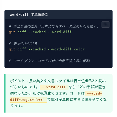
–word-diff で単語単位
# 単語単位の差分（日本語でもスペース区切りなら動く）
git
diff --cached --word-diff
# 表示色を付ける
git
diff --cached --word-diff=color
# マークダウン・コード以外の自然言語文書に便利
ポイント：
長い英文や文書ファイルは行単位diffだと読み
づらいものです。
なら「どの単語が置き
--word-diff
換わったか」だけ視覚化できます。コードは
--word-
で識別子単位にすると読みやすくな
diff-regex='\w+'
ります。