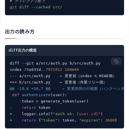
# ディレクトリ配下
git
diff --cached src/
出力の読み方
diff出力の構造
diff --git a/src/auth.py b/src/auth.py

index 
70
a633d.
.7972012
100644
--- a/src/auth.py    ← 変更前（index ≒ HEAD側）

@@ -10,6 +10,7 @@     ← 変更箇所の行範囲（ハンクヘッダ）
def
authenticate
(user)
:
     token = generate_token(user)

-    
return
 token

+    logger.info(
f"auth ok: 
{user.id}
"
)

+    
return
 {
"token"
: token, 
"expires"
: 
3600