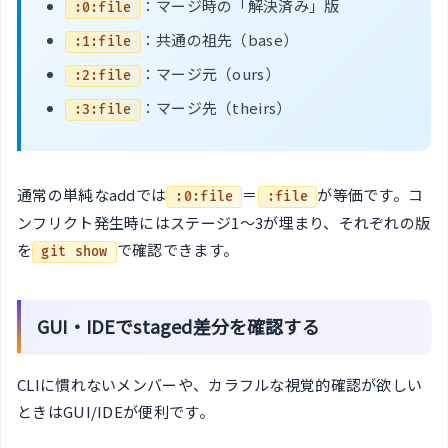
：マージ時の「解決済み」版
:0:file
：共通の祖先（base）
:1:file
：マージ元（ours）
:2:file
：マージ先（theirs）
:3:file
通常の単純なaddでは
＝
が等価です。コ
:0:file
:file
ンフリクト発生時にはステージ1〜3が埋まり、それぞれの版
を
で確認できます。
git show
GUI・IDEでstaged差分を確認する
CLIに慣れないメンバーや、カラフルな視覚的確認が欲しい
ときはGUI/IDEが便利です。