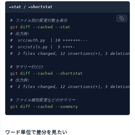
–stat / –shortstat
# ファイル別の変更行数を表示
git
diff --cached --stat
# 出力例:
#  src/auth.py  | 10 +++++++---
#  src/utils.py |  5 ++++-
#  2 files changed, 12 insertions(+), 3 deletions
# サマリー行だけ
git
diff --cached --shortstat
# 出力例:
#  2 files changed, 12 insertions(+), 3 deletions
# ファイル種別変更などのサマリー
git
diff --cached --summary
ワード単位で差分を見たい