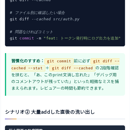
# ファイル別に確認したい場合
git diff 
--cached src/auth.py
# 問題なければコミット
git 
commit
 -m 
"feat: トークン発行時にログ出力を追加"
習慣化のすすめ：
前に必ず
git commit
git diff --
＋
の2段階確認
cached --stat
git diff --cached
を挟むと、「あ、このprint文消し忘れた」「デバッグ用
のコメントアウトが残っていた」といった軽微なミスを捕
まえられます。レビュアーの時間も節約できます。
シナリオ② 大量addした直後の洗い出し