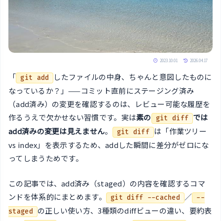
2023.10.01
2026.04.17
「
したファイルの中身、ちゃんと意図したものに
git add
なっているか？」——コミット直前にステージング済み
（add済み）の変更を確認するのは、レビュー可能な履歴を
作るうえで欠かせない習慣です。実は
素の
では
git diff
add済みの変更は見えません
。
は「作業ツリー
git diff
vs index」を表示するため、addした瞬間に差分がゼロにな
ってしまうためです。
この記事では、add済み（staged）の内容を確認するコマ
ンドを体系的にまとめます。
／
git diff --cached
--
の正しい使い方、3種類のdiffビューの違い、要約表
staged