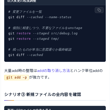
巨大変更の粒度調整
# 変更ファイルを一覧
git diff 
--cached --name-status
# 個別に精査しつつ、不要なファイルをunstage
git 
restore
--staged src/debug.log
git 
restore
--staged tmp/
# 残ったものが本当に意図通りか最終確認
git diff 
--cached
大量add時の整理は
addの取り消し方法
とハンク単位addの
が強力です。
git add -p
シナリオ③ 新規ファイルの全内容を確認