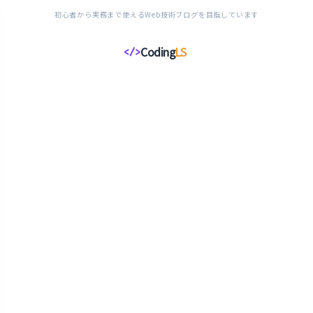
初心者から実務まで使えるWeb技術ブログを目指しています
Coding
LS
</>
コ
ー
デ
ィ
ン
グ
ラ
イ
フ
ス
タ
イ
ル