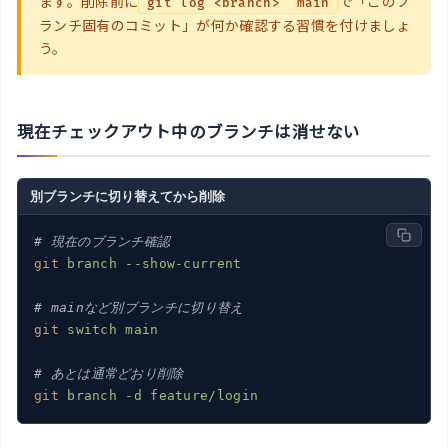
ます。削除前に
で「このブ
git log <branch> ^main
ランチ固有のコミット」が何か確認する習慣を付けましょ
う。
現在チェックアウト中のブランチは消せない
別ブランチに切り替えてから削除
# 現在のブランチ確認
git
branch --show-current
# mainなど別ブランチに切り替え
git
switch main
# あとは通常どおり削除
git
branch -d feature/login