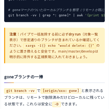
# goneマークのついたローカルブランチを整理（リモートが既に削
git branch -vv 
| grep ": gone]" |
 awk 
'{print $1}
注意：
パイプで一括削除する前に必ず
dry run
（対象一覧
表示）で想定通りのブランチが含まれているか確認してく
ださい。
の
xargs -I{} echo "would delete: {}"
ように置き換えると安全です。main/master/developは
明示的に除外する正規表現に入れておきましょう。
goneブランチの一掃
で
と表示される
git branch -vv
[origin/xxx: gone]
ブランチは、リモートで削除済みだけどローカルに残ってい
る状態です。これらは安全に
できます。
-D