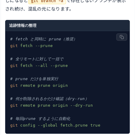
しになると
で存在しないブランチが表示
git branch -a
され続け、混乱の元になります。
追跡情報の整理
# fetch と同時に prune（推奨）
git
fetch --prune
# 全リモートに対して一括で
git
fetch --all --prune
# prune だけを単独実行
git
remote prune origin
# 何が削除されるかだけ確認（dry-run）
git
remote prune origin --dry-run
# 毎回prune するように自動化
git
config --global fetch.prune true