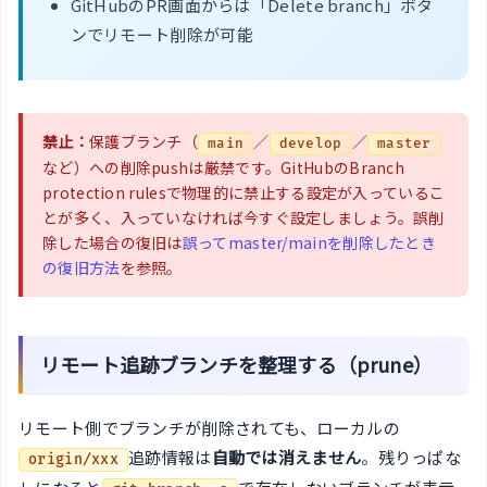
GitHubのPR画面からは「Delete branch」ボタ
ンでリモート削除が可能
禁止：
保護ブランチ（
／
／
main
develop
master
など）への削除pushは厳禁です。GitHubのBranch
protection rulesで物理的に禁止する設定が入っているこ
とが多く、入っていなければ今すぐ設定しましょう。誤削
除した場合の復旧は
誤ってmaster/mainを削除したとき
の復旧方法
を参照。
リモート追跡ブランチを整理する（prune）
リモート側でブランチが削除されても、ローカルの
追跡情報は
自動では消えません
。残りっぱな
origin/xxx