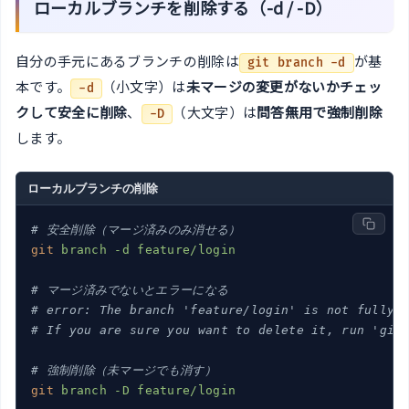
ローカルブランチを削除する（-d / -D）
自分の手元にあるブランチの削除は
が基
git branch -d
本です。
（小文字）は
未マージの変更がないかチェッ
-d
クして安全に削除
、
（大文字）は
問答無用で強制削除
-D
します。
ローカルブランチの削除
# 安全削除（マージ済みのみ消せる）
git
branch -d feature/login
# マージ済みでないとエラーになる
# error: The branch 'feature/login' is not fully 
# If you are sure you want to delete it, run 'git
# 強制削除（未マージでも消す）
git
branch -D feature/login