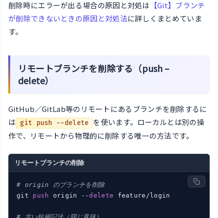
削除時にエラーが出る場合の原因と対処は
【Git】ブランチ
が削除できないときの原因と対処法
に詳しくまとめていま
す。
リモートブランチを削除する（push –
delete）
GitHub／GitLab等のリモートにあるブランチを削除するに
は
を使います。ローカルとは別の操
git push --delete
作で、リモートから物理的に削除する唯一の方法です。
リモートブランチの削除
# origin のブランチを削除
git 
push
 origin --
delete
 feature/login

# 古い短縮記法（同じ意味）