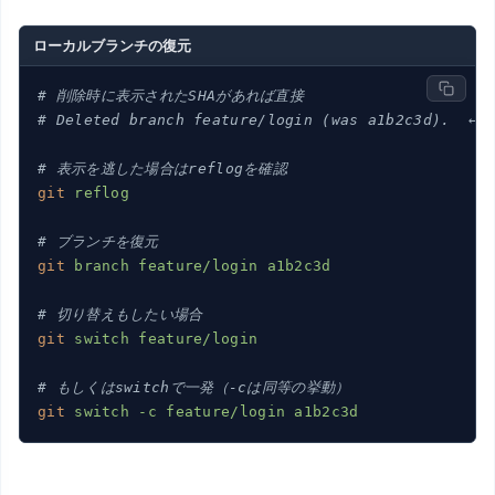
ローカルブランチの復元
# 削除時に表示されたSHAがあれば直接
# Deleted branch feature/login (was a1b2c3d).  
# 表示を逃した場合はreflogを確認
git
reflog
# ブランチを復元
git
branch feature/login a1b2c3d
# 切り替えもしたい場合
git
switch feature/login
# もしくはswitchで一発（-cは同等の挙動）
git
switch -c feature/login a1b2c3d