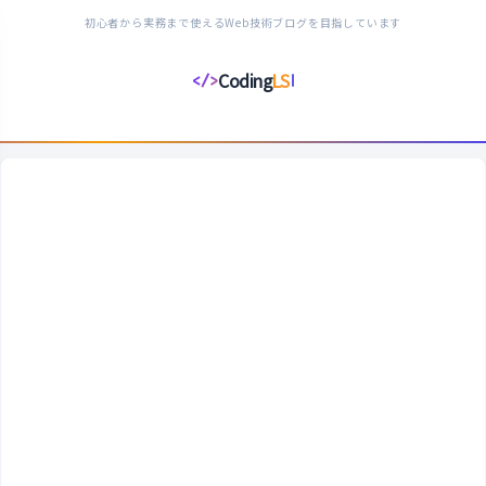
初心者から実務まで使えるWeb技術ブログを目指しています
Coding
LS
</>
コ
ー
デ
ィ
ン
グ
ラ
イ
フ
ス
タ
イ
ル