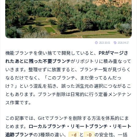
2023.10.01
2026.04.17
機能ブランチを使い捨てで開発していると、
PRがマージさ
れたあとに残った不要ブランチ
がリポジトリに積み重なって
いきます。整理せずに放置すると、ブランチ一覧が見づらく
なるだけでなく、「このブランチ、まだ使ってるんだっ
け？」という混乱を招き、誤った派生元の選択につながるこ
ともあります。ブランチ削除は日常的に行う定番メンテナン
ス作業です。
この記事では、Gitでブランチを削除する方法を体系的にま
とめます。
ローカルブランチ・リモートブランチ・リモート
追跡ブランチ
の3種類の違い、
と
の安全性、一括
-d
-D