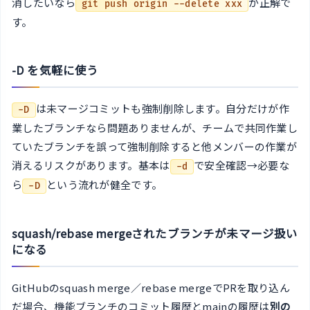
消したいなら
が正解で
git push origin --delete xxx
す。
-D を気軽に使う
は未マージコミットも強制削除します。自分だけが作
-D
業したブランチなら問題ありませんが、チームで共同作業し
ていたブランチを誤って強制削除すると他メンバーの作業が
消えるリスクがあります。基本は
で安全確認→必要な
-d
ら
という流れが健全です。
-D
squash/rebase mergeされたブランチが未マージ扱い
になる
GitHubのsquash merge／rebase mergeでPRを取り込ん
だ場合、機能ブランチのコミット履歴とmainの履歴は
別の