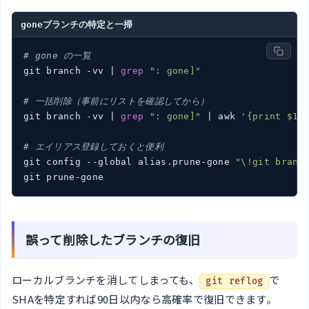
goneブランチの特定と一掃
# gone の一覧
git branch -vv | 
grep
": gone]"
# 一括削除（事前にリストを確認してから）
git branch -vv | 
grep
": gone]"
 | awk 
'{print $1}
# エイリアス登録しておくと便利
git config --global alias.prune-gone 
"\!git branc
誤って削除したブランチの復旧
ローカルブランチを消してしまっても、
で
git reflog
SHAを特定すれば90日以内なら高確率で復旧できます。