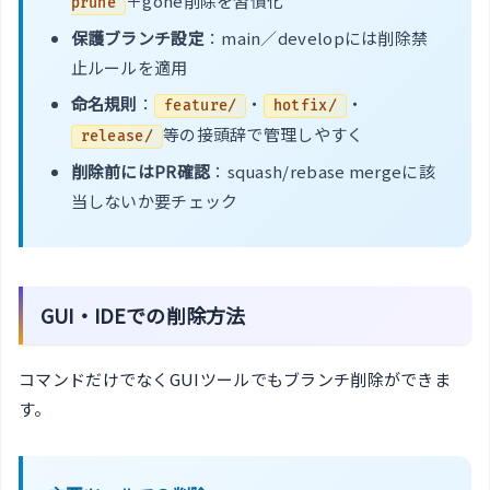
＋gone削除を習慣化
prune
保護ブランチ設定
：main／developには削除禁
止ルールを適用
命名規則
：
・
・
feature/
hotfix/
等の接頭辞で管理しやすく
release/
削除前にはPR確認
：squash/rebase mergeに該
当しないか要チェック
GUI・IDEでの削除方法
コマンドだけでなくGUIツールでもブランチ削除ができま
す。