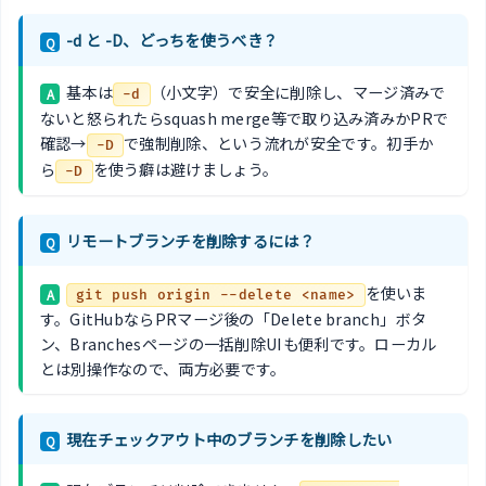
-d と -D、どっちを使うべき？
Q
基本は
（小文字）で安全に削除し、マージ済みで
A
-d
ないと怒られたらsquash merge等で取り込み済みかPRで
確認→
で強制削除、という流れが安全です。初手か
-D
ら
を使う癖は避けましょう。
-D
リモートブランチを削除するには？
Q
を使いま
A
git push origin --delete <name>
す。GitHubならPRマージ後の「Delete branch」ボタ
ン、Branchesページの一括削除UIも便利です。ローカル
とは別操作なので、両方必要です。
現在チェックアウト中のブランチを削除したい
Q