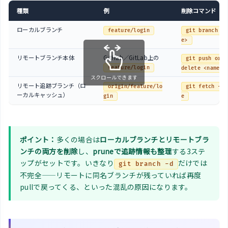
種類
例
削除コマンド
ローカルブランチ
feature/login
git branch -d
e>
リモートブランチ本体
GitHub／GitLab上の
git push orig
feature/login
delete <name>
スクロールできます
リモート追跡ブランチ（ロ
origin/feature/lo
git fetch --p
ーカルキャッシュ）
gin
e
ポイント：
多くの場合は
ローカルブランチとリモートブラ
ンチの両方を削除
し、
pruneで追跡情報も整理
する3ステ
ップがセットです。いきなり
だけでは
git branch -d
不完全——リモートに同名ブランチが残っていれば再度
pullで戻ってくる、といった混乱の原因になります。