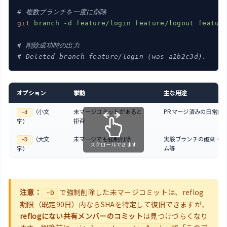
# 複数ブランチを一度に削除
git
branch -d feature/login feature/logout featur
# 削除成功時の出力
# Deleted branch feature/login (was a1b2c3d).
オプション
挙動
主な用途
（小文
未マージコミットがあると
PRマージ済みの日常的
-d
拒否
字）
（大文
未マージでも強制削除
実験ブランチの破棄・リ
-D
スクロールできます
ム等
字）
注意：
で強制削除した未マージコミットは、reflog
-D
期限（既定90日）内ならSHAを特定して復旧できますが、
reflogにない共有メンバーのコミット
は見つけづらくなり