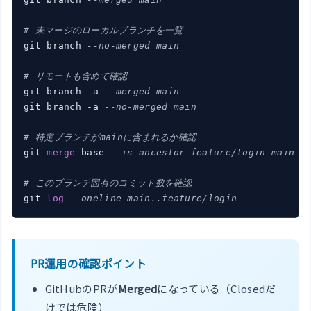
# 未マージのローカルブランチを一覧
git branch 
--no-merged main
# リモートも含めて確認
git branch -a 
--merged main
git branch -a 
--no-merged main
# 特定ブランチがmainに含まれるか確認
git 
merge
-base 
--is-ancestor feature/login main &
# このブランチ固有のコミット数を確認
git 
log
--oneline main..feature/login
PR運用の確認ポイント
GitHubのPRが
Merged
になっている（Closedだ
けでは危険）