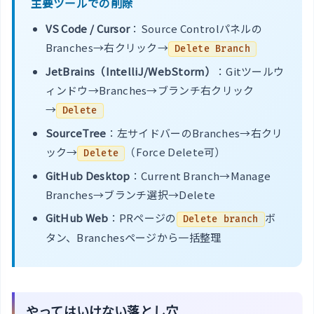
主要ツールでの削除
VS Code / Cursor
：Source Controlパネルの
Branches→右クリック→
Delete Branch
JetBrains（IntelliJ/WebStorm）
：Gitツールウ
ィンドウ→Branches→ブランチ右クリック
→
Delete
SourceTree
：左サイドバーのBranches→右クリ
ック→
（Force Delete可）
Delete
GitHub Desktop
：Current Branch→Manage
Branches→ブランチ選択→Delete
GitHub Web
：PRページの
ボ
Delete branch
タン、Branchesページから一括整理
やってはいけない落とし穴