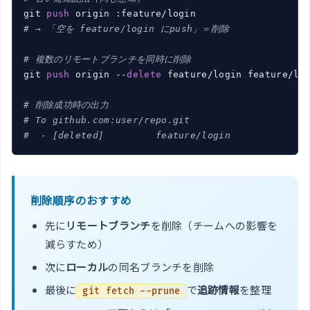
git 
push
# → 「空を feature/login にpush」＝削除
# 複数のリモートブランチを同時に削除
git 
push
 origin --
delete
 feature/login feature/log
# 削除成功時の出力
# To github.com:user/repo.git
#  - [deleted]         feature/login
削除順序のおすすめ
先に
リモートブランチ
を削除（チームへの影響を
減らすため）
次に
ローカル
の同名ブランチを削除
最後に
で
追跡情報
を整理
git fetch --prune