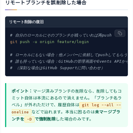
リモートブランチを誤削除した場合
リモート削除の復旧
# 自分のローカルにそのブランチが残っていれば再push
git
push -u origin feature/login
# ローカルにもない場合：他メンバーに依頼してpushしてもらう
# 誰も持っていない場合：GitHubの管理画面やEvents APIから
# （深刻な場合はGitHub Supportに問い合わせ）
ポイント：
マージ済みブランチの削除なら、削除してもコ
ミット自体は本流にあるので消えません。「ブランチ名ラ
ベル」が外れただけで、履歴自体は
git log --all --
などで辿れます。本当に困るのは
未マージブラ
oneline
ンチを
で強制削除
した場合のみです。
-D