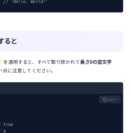
  
// 'Hello, World!'
用すると
を適用すると、すべて取り除かれて
長さ0の空文字
い点に注意してください。
コピー
/ true
/ 0