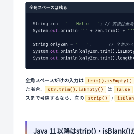
全角スペースは残る
String zen = 
"　　Hello　　"
; 
// 前後は全
System.
out
.println(
"'"
 + zen.trim() + 
"'
String onlyZen = 
"　　"
;       
// 全角ス
System.
out
.println(onlyZen.trim().isEmpt
System.
out
.println(onlyZen.trim().length
全角スペースだけの入力は
trim().isEmpty()
た場合、
は
str.trim().isEmpty()
false
スまで考慮するなら、次の
/
strip()
isBla
Java 11以降はstrip()・isBlank