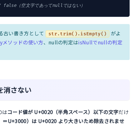
/ false（空文字であってnullではない）
る古い書き方として
がよ
str.trim().isEmpty()
ptyメソッドの使い方
、nullの判定は
isNullでnullの判定
スを消さない
のは
コード値が U+0020（半角スペース）以下の文字
だけ
＝U+3000）は U+0020 より大きいため除去されませ