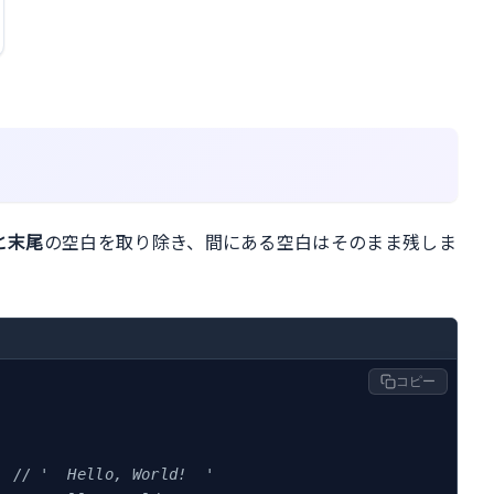
と末尾
の空白を取り除き、間にある空白はそのまま残しま
コピー
  
// '  Hello, World!  '