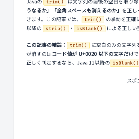
Javaの
は文字列の前後の空白を取り除
trim()
うなるか」「全角スペースも消えるのか」
を正し
きます。この記事では、
の挙動を正確に
trim()
以降の
・
による正しい
strip()
isBlank()
この記事の結論：
に空白のみの文字列
trim()
が消すのは
コード値が U+0020 以下の文字だけ
で
正しく判定するなら、Java 11以降の
isBlank()
スポ