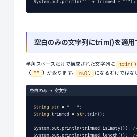
System.out.println(
"'"
 + trimmed + 
"'"
);
空白のみの文字列にtrim()を適
半角スペースだけで構成された文字列に
trim()
（
）
が返ります。
になるわけではな
""
null
空白のみ → 空文字
String
str
 = 
"   "
String
 trimmed = 
str
.trim();

System.out.println(trimmed.isEmpty()); 
/
System.out.println(trimmed.length());  
/