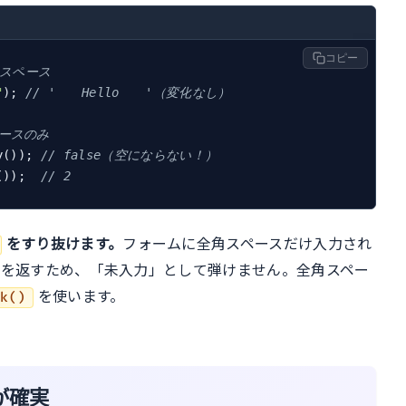
コピー
角スペース
"
); 
// '　　Hello　　'（変化なし）
ペースのみ
y()); 
// false（空にならない！）
());  
// 2
をすり抜けます。
フォームに全角スペースだけ入力され
を返すため、「未入力」として弾けません。全角スペー
を使います。
nk()
()が確実