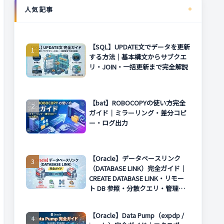
人気記事
【SQL】UPDATE文でデータを更新
する方法｜基本構文からサブクエ
リ・JOIN・一括更新まで完全解説
【bat】ROBOCOPYの使い方完全
ガイド｜ミラーリング・差分コピ
ー・ログ出力
【Oracle】データベースリンク
（DATABASE LINK）完全ガイド｜
CREATE DATABASE LINK・リモー
ト DB 参照・分散クエリ・管理方
法まで解説
【Oracle】Data Pump（expdp /