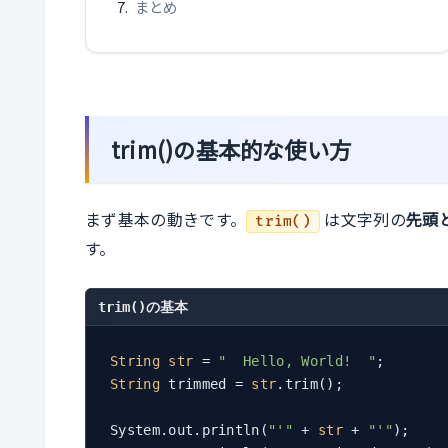
まとめ
trim()の基本的な使い方
まず基本の動きです。
は文字列の
先頭
trim()
す。
trim()の基本
String
str
 = 
"  Hello, World!  "
String
 trimmed = 
str
.trim();

System.out.println(
"'"
 + 
str
 + 
"'"
);    