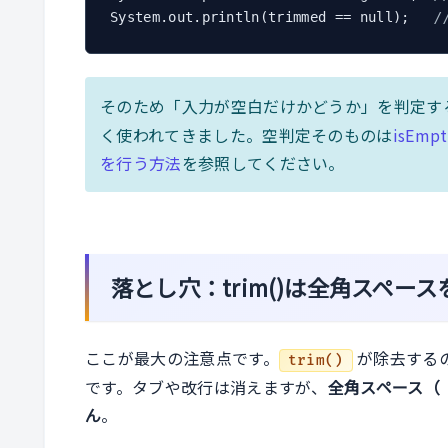
System.out.println(trimmed == null);   
/
そのため「入力が空白だけかどうか」を判定す
く使われてきました。空判定そのものは
isEm
を行う方法
を参照してください。
落とし穴：trim()は全角スペー
ここが最大の注意点です。
が除去する
trim()
です。タブや改行は消えますが、
全角スペース（ 
ん
。