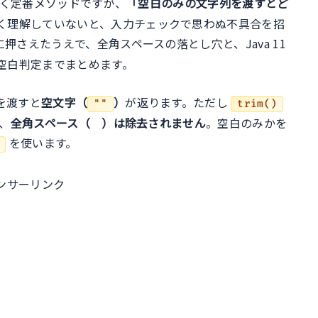
く定番メソッドですが、
「空白のみの文字列を渡すとど
ル
く理解していないと、入力チェックで思わぬ不具合を招
押さえたうえで、全角スペースの落とし穴と、Java 11
空白判定までまとめます。
を渡すと
空文字（
）
が返ります。ただし
""
trim()
、
全角スペース（ ）は除去されません
。空白のみかを
を使います。
ンサーリンク