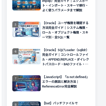
impdp）完全ガイド｜エクスポー
ト・インポート・スキーマ移行・
よく使うパラメータまで解説
【Oracle】ユーザ権限を確認する
方法完全ガイド｜システム権限・
ロール・オブジェクト権限・スキ
ーマ別・全SQL一覧
【Oracle】SQL*Loader（sqlldr）
完全ガイド｜コントロールファイ
ル・APPEND/REPLACE・ダイレク
トパスロード・BADファイル・エ
ラー対処まで解説
【JavaScript】「is not defined」
エラーの原因と解決方法｜
ReferenceError完全解説
【bat】バッチファイルで