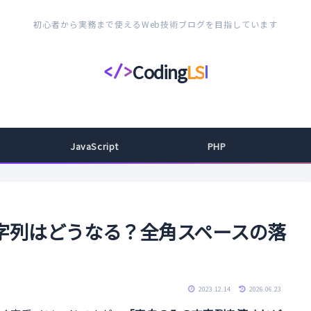
初心者から実務まで使えるWeb技術ブログを目指しています
Coding
LS
</>
コ
ー
デ
ィ
JavaScript
PHP
ン
グ
ラ
イ
の文字列はどうなる？全角スペースの落
フ
ス
タ
2023.12.14
2026.06.23
イ