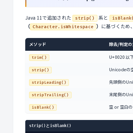
Java 11で追加された
系と
strip()
isBlank
（
）
に基づくため
Character.isWhitespace
メソッド
除去/判定
U+0020 
trim()
Unicode
strip()
先頭側のUni
stripLeading()
末尾側のUni
stripTrailing()
空 or 空
isBlank()
strip()とisBlank()