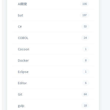
AI開発
106
bat
197
C#
53
COBOL
24
Cocoon
1
Docker
8
Eclipse
1
Editor
6
Git
64
gulp
18