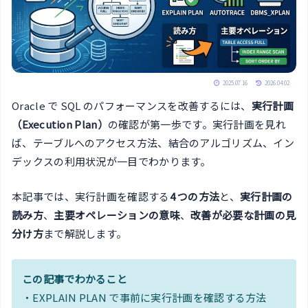
2025.07.16
2026.04.02
Oracle で SQL のパフォーマンスを改善するには、
実行計画
（Execution Plan）
の確認が第一歩です。実行計画を見れ
ば、テーブルへのアクセス方法、結合のアルゴリズム、イン
デックスの利用状況が一目でわかります。
本記事では、実行計画を確認する
4 つの方法
と、
実行計画の
読み方
、
主要オペレーションの意味
、
改善が必要な計画の見
分け方
まで解説します。
この記事でわかること
・EXPLAIN PLAN で事前に実行計画を確認する方法