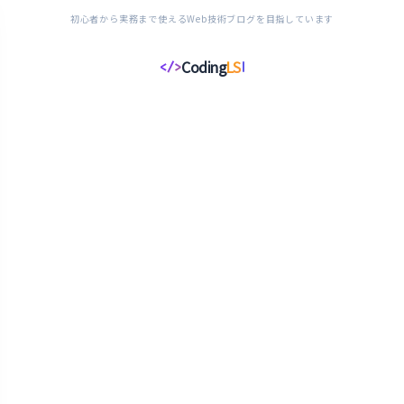
初心者から実務まで使えるWeb技術ブログを目指しています
Coding
LS
</>
コ
ー
デ
ィ
ン
グ
ラ
イ
フ
ス
タ
イ
ル