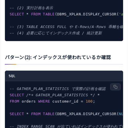
-- (2) 実行計画を表示
SELECT
 * 
FROM
TABLE
(DBMS_XPLAN.DISPLAY_CURSOR(
'ab
-- (3) TABLE ACCESS FULL や E-Rows/A-Rows 乖離を確認
-- (4) 必要に応じてインデックス作成 / 統計更新
パターン(2): インデックスが使われているか確認
SQL
-- GATHER_PLAN_STATISTICS で実際の計画を確認
SELECT
/*+ GATHER_PLAN_STATISTICS */
FROM
 orders 
WHERE
 customer_id = 
100
;

SELECT
 * 
FROM
TABLE
(DBMS_XPLAN.DISPLAY_CURSOR(
NUL
-- INDEX RANGE SCAN が出ていればインデックスが使われてい