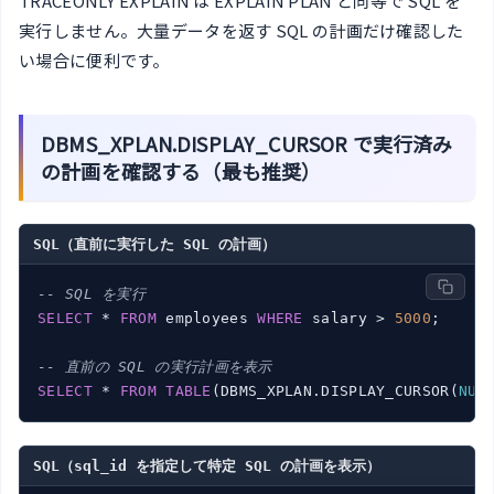
TRACEONLY EXPLAIN は EXPLAIN PLAN と同等で SQL を
実行しません。大量データを返す SQL の計画だけ確認した
い場合に便利です。
DBMS_XPLAN.DISPLAY_CURSOR で実行済み
の計画を確認する（最も推奨）
SQL（直前に実行した SQL の計画）
-- SQL を実行
SELECT
 * 
FROM
 employees 
WHERE
 salary > 
5000
;

-- 直前の SQL の実行計画を表示
SELECT
 * 
FROM
TABLE
(DBMS_XPLAN.DISPLAY_CURSOR(
NUL
SQL（sql_id を指定して特定 SQL の計画を表示）