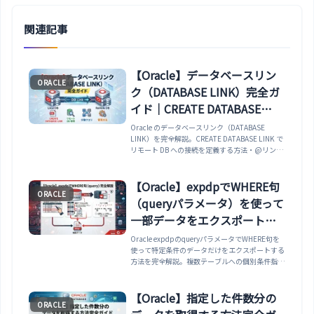
関連記事
【Oracle】データベースリン
ORACLE
ク（DATABASE LINK）完全ガ
イド｜CREATE DATABASE
LINK・リモート DB 参照・分
Oracle のデータベースリンク（DATABASE
LINK）を完全解説。CREATE DATABASE LINK で
散クエリ・管理方法まで解説
リモート DB への接続を定義する方法・@リンク
名 でリモートテーブル・ビュー・プロシージャ
を参照する方法・パブリックリンクとプライベー
トリンクの違い・FIXED USER（固定ユーザー）
【Oracle】expdpでWHERE句
ORACLE
と CONNECTED USER（現在のユーザー）の認証
（queryパラメータ）を使って
方式の違い・分散クエリ・分散トランザクション
（2フェーズコミット）の注意点・
一部データをエクスポートす
ALL_DB_LINKS / USER_DB_LINKS でデータベー
る方法｜複数テーブル・
Oracle expdpのqueryパラメータでWHERE句を
スリンクを確認する方法・ORA-02085・ORA-
使って特定条件のデータだけをエクスポートする
01017 などの接続エラーと対処法まで解説しま
parfile・クォート対策まで完
方法を完全解説。複数テーブルへの個別条件指
す。
全解説
定・parfile活用・OS別クォート対策・よくある
エラーまでカバー。
【Oracle】指定した件数分の
ORACLE