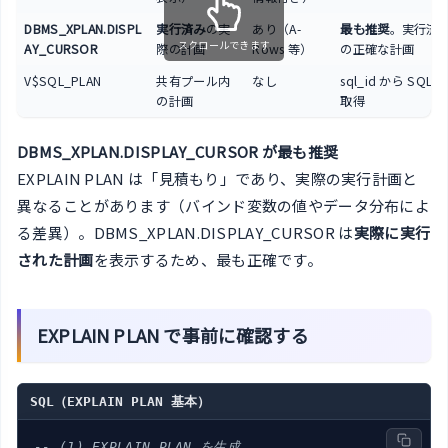
DBMS_XPLAN.DISPL
実行済み
の実
あり（A-
最も推奨
。実行済み
スクロールできます
AY_CURSOR
際の計画
Rows 等）
の正確な計画
V$SQL_PLAN
共有プール内
なし
sql_id から SQL
の計画
取得
DBMS_XPLAN.DISPLAY_CURSOR が最も推奨
EXPLAIN PLAN は「見積もり」であり、実際の実行計画と
異なることがあります（バインド変数の値やデータ分布によ
る差異）。DBMS_XPLAN.DISPLAY_CURSOR は
実際に実行
された計画
を表示するため、最も正確です。
EXPLAIN PLAN で事前に確認する
SQL（EXPLAIN PLAN 基本）
-- (1) EXPLAIN PLAN を生成