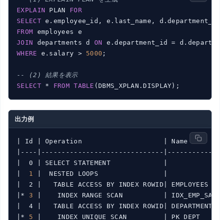
EXPLAIN
 PLAN 
FOR
SELECT
FROM
JOIN
 departments d 
ON
WHERE
 e.salary > 
5000
;

-- (2) 結果を表示
SELECT
 * 
FROM
TABLE
出力例
| Id |
 Operation                    
| Name       
|
----
|------------------------------|
------------
|  0 |
 SELECT STATEMENT             
|            
|
1
|  NESTED LOOPS                |
|  2 |
   TABLE ACCESS BY INDEX ROWID
| EMPLOYEES  
|
* 
3
|    INDEX RANGE SCAN          |
 IDX_EMP_SAL
|  4 |
   TABLE ACCESS BY INDEX ROWID
| DEPARTMENTS
|
* 
5
|    INDEX UNIQUE SCAN         |
 PK_DEPT    