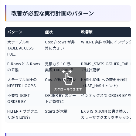
改善が必要な実行計画のパターン
パターン
症状
改善策
大テーブルの
Cost / Rows が非
WHERE 条件の列にインデック
TABLE ACCESS
常に大きい
FULL
E-Rows と A-Rows
見積もり 10 行、
DBMS_STATS.GATHER_TABLE_
の乖離
実際 100,000 行
で統計更新
大テーブル同士の
Cost が極めて高い
HASH JOIN への変更を検討
NESTED LOOPS
（USE_HASH ヒント）
スクロールできます
不要な SORT
ORDER BY のソー
インデックスで ORDER BY を
ORDER BY
トが負荷に
FILTER + サブクエ
Starts が大量
EXISTS をJOIN に書き換え、
リが N 回実行
カラーサブクエリをキャッシュ