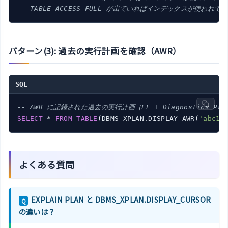
-- TABLE ACCESS FULL が出ていればインデックスが使われて
パターン(3): 過去の実行計画を確認（AWR）
SQL
-- AWR に記録された過去の実行計画（EE + Diagnostics Pac
SELECT
 * 
FROM
TABLE
(DBMS_XPLAN.DISPLAY_AWR(
'abc12
よくある質問
EXPLAIN PLAN と DBMS_XPLAN.DISPLAY_CURSOR
Q
の違いは？