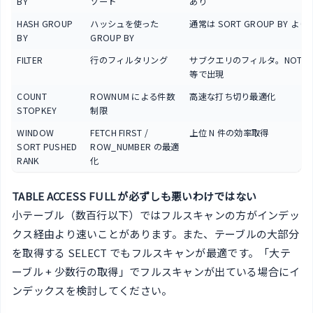
BY
ソート
あり
HASH GROUP
ハッシュを使った
通常は SORT GROUP BY より
BY
GROUP BY
FILTER
行のフィルタリング
サブクエリのフィルタ。NOT EXI
等で出現
COUNT
ROWNUM による件数
高速な打ち切り最適化
STOPKEY
制限
WINDOW
FETCH FIRST /
上位 N 件の効率取得
SORT PUSHED
ROW_NUMBER の最適
RANK
化
TABLE ACCESS FULL が必ずしも悪いわけではない
小テーブル（数百行以下）ではフルスキャンの方がインデッ
クス経由より速いことがあります。また、テーブルの大部分
を取得する SELECT でもフルスキャンが最適です。「大テ
ーブル + 少数行の取得」でフルスキャンが出ている場合にイ
ンデックスを検討してください。