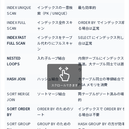
INDEX UNIQUE
インデックスの一意検
最も効率的
SCAN
索（PK / UNIQUE）
INDEX FULL
インデックス全件スキ
ORDER BY でインデックス順
SCAN
ャン
る場合は正常
INDEX FAST
インデックスをテーブ
SELECT にインデックス列し
FULL SCAN
ル代わりにフルスキャ
合は正常
ン
NESTED
入れ子ループ結合
内側テーブルにインデックスが
LOOPS
高速。大テーブル同士では遅い
り
HASH JOIN
ハッシュ結合
大テーブル同士の等値結合で効
PGA メモリを消費
スクロールできます
SORT MERGE
ソートマージ結合
両テーブルがソート済みの場合
JOIN
的
SORT ORDER
ORDER BY のためのソ
インデックスで ORDER BY を
BY
ート
る場合は不要
SORT GROUP
GROUP BY のための
HASH GROUP BY の方が効率