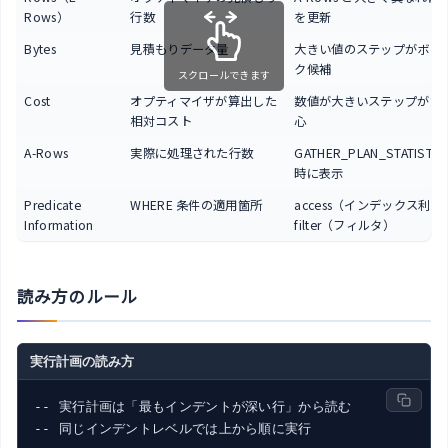
Rows）
行数
を更新
Bytes
見積もりデータ量
大きい値のステップがボト
ク候補
スクロールできます
Cost
オプティマイザが算出した
数値が大きいステップが負
相対コスト
心
A-Rows
実際に処理された行数
GATHER_PLAN_STATISTI
時に表示
Predicate
WHERE 条件の適用箇所
access（インデックス利用
Information
filter（フィルタ）
読み方のルール
実行計画の読み方
-- 実行計画は「最もインデントが深い行」から読む

-- 同じインデントレベルでは上から順に実行
