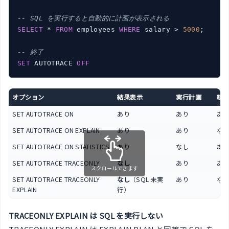
-- SQL を実行すると自動的に計画が表示される
SELECT
 * 
FROM
 employees 
WHERE
 salary > 
5000
;

-- 終了
SET
 AUTOTRACE 
OFF
オプション
結果表示
実行計画
統
SET AUTOTRACE ON
あり
あり
あ
SET AUTOTRACE ON EXPLAIN
あり
あり
な
SET AUTOTRACE ON STATISTICS
あり
なし
あ
SET AUTOTRACE TRACEONLY
なし
あり
あ
スクロールできます
SET AUTOTRACE TRACEONLY
なし
（SQL 未実
あり
な
EXPLAIN
行）
TRACEONLY EXPLAIN は SQL を実行しない