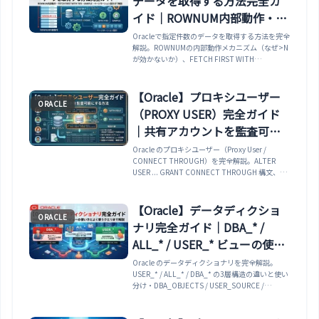
データを取得する方法完全ガ
イド｜ROWNUM内部動作・
FETCH FIRST WITH TIES・
Oracleで指定件数のデータを取得する方法を完全
解説。ROWNUMの内部動作メカニズム（なぜ>N
SAMPLE・ページネーション設
が効かないか）、FETCH FIRST WITH
計まで解説
TIES/PERCENTの同値処理、SAMPLE句でのラン
ダムサンプリング、OFFSET方式の性能問題とキ
ーセットページネーション、実行計画での
【Oracle】プロキシユーザー
ORACLE
COUNT STOPKEY最適化まで網羅。
（PROXY USER）完全ガイド
｜共有アカウントを監査可能
にする CONNECT THROUGH
Oracle のプロキシユーザー（Proxy User /
CONNECT THROUGH）を完全解説。ALTER
USER ... GRANT CONNECT THROUGH 構文、
AUTHENTICATED USING PASSWORD /
DISTINGUISHED NAME の3種類の認証、WITH
ROLE / WITH NO ROLES / WITH ROLE ALL
【Oracle】データディクショ
ORACLE
EXCEPT によるロール制限、sqlplus
ナリ完全ガイド｜DBA_* /
proxy[target]/pw@db の接続構文、JDBC Thin
でのプロキシセッション、DBA_PROXIES /
ALL_* / USER_* ビューの使い
V$SESSION.PROXY_SESSIONID での確認、
方とよく使うクエリまで解説
Oracle のデータディクショナリを完全解説。
SYS_CONTEXT('USERENV','PROXY_USER') と
USER_* / ALL_* / DBA_* の3層構造の違いと使い
UNIFIED_AUDIT_TRAIL.DBPROXY_USERNAME
分け・DBA_OBJECTS / USER_SOURCE /
による実ユーザー追跡まで、共有アカウント運用
DBA_SEGMENTS / DBA_EXTENTS /
を監査可能な個人認証に移行する実務ノウハウを
DBA_DEPENDENCIES でスキーマ情報を調査する
網羅。