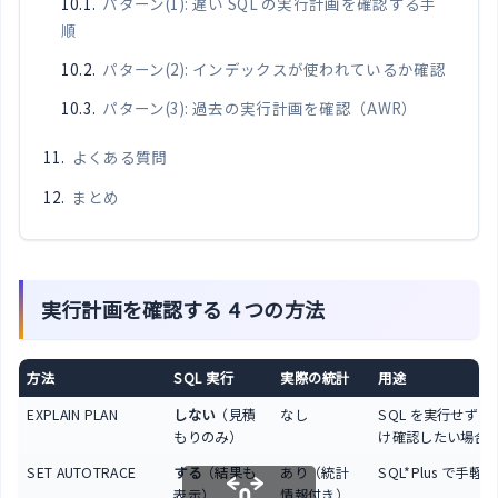
パターン(1): 遅い SQL の実行計画を確認する手
順
パターン(2): インデックスが使われているか確認
パターン(3): 過去の実行計画を確認（AWR）
よくある質問
まとめ
実行計画を確認する 4 つの方法
方法
SQL 実行
実際の統計
用途
EXPLAIN PLAN
しない
（見積
なし
SQL を実行せずに
もりのみ）
け確認したい場合
SET AUTOTRACE
する
（結果も
あり（統計
SQL*Plus で手軽
表示）
情報付き）