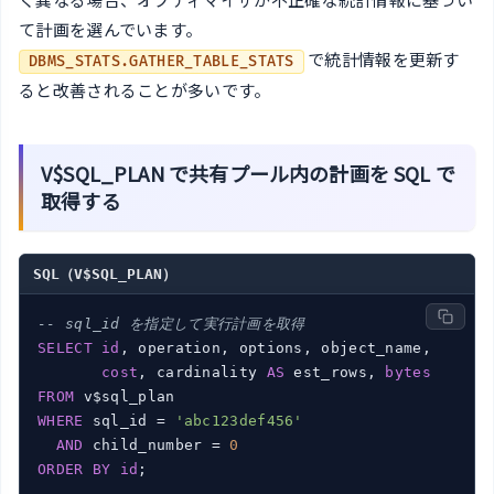
て計画を選んでいます。
で統計情報を更新す
DBMS_STATS.GATHER_TABLE_STATS
ると改善されることが多いです。
V$SQL_PLAN で共有プール内の計画を SQL で
取得する
SQL（V$SQL_PLAN）
-- sql_id を指定して実行計画を取得
SELECT
id
, operation, options, object_name,

cost
, cardinality 
AS
 est_rows, 
bytes
FROM
WHERE
 sql_id = 
'abc123def456'
AND
 child_number = 
0
ORDER
BY
id
;
