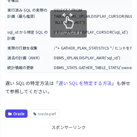
を確認
実行済み SQL の実際の
SELECT * FROM
計画（最も推奨）
TABLE(DBMS_XPLAN.DISPLAY_CURSOR(NULL, 
‘ALLSTATS LAST’))
sql_id から特定 SQL の
DBMS_XPLAN.DISPLAY_CURSOR(‘sql_id’)
スクロールできます
計画
実際の行数を収集
/*+ GATHER_PLAN_STATISTICS */ ヒントを
過去の計画（AWR）
DBMS_XPLAN.DISPLAY_AWR(‘sql_id’)
統計情報の更新
DBMS_STATS.GATHER_TABLE_STATS(‘owner’, ‘t
遅い SQL の特定方法は「
遅い SQL を特定する方法
」も併せ
て参照してください。
Oracle
oracle-perf
スポンサーリンク