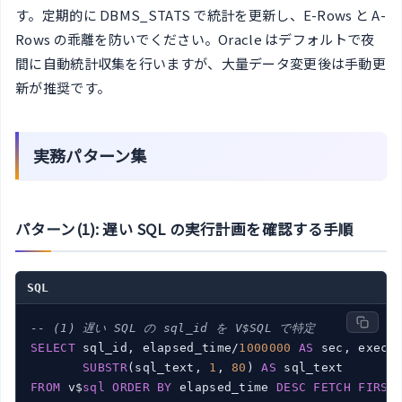
す。定期的に DBMS_STATS で統計を更新し、E-Rows と A-
Rows の乖離を防いでください。Oracle はデフォルトで夜
間に自動統計収集を行いますが、大量データ変更後は手動更
新が推奨です。
実務パターン集
パターン(1): 遅い SQL の実行計画を確認する手順
SQL
-- (1) 遅い SQL の sql_id を V$SQL で特定
SELECT
 sql_id, elapsed_time/
1000000
AS
 sec, execut
SUBSTR
(sql_text, 
1
, 
80
) 
AS
FROM
 v$
sql
ORDER
BY
 elapsed_time 
DESC
FETCH
FIRST