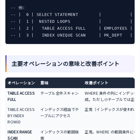
-- 例:

-- 
|  0 |
 SELECT STATEMENT        
|           |
  
-- 
|  1 |
  NESTED LOOPS           
|           |
  
-- 
|  2 |
   TABLE ACCESS FULL     
| EMPLOYEES |
  
-- 
|  3 |
   INDEX UNIQUE SCAN     
| PK_DEPT   |
  
主要オペレーションの意味と改善ポイント
オペレーション
意味
改善ポイント
TABLE ACCESS
テーブル全件スキャン
WHERE 条件の列にインデック
FULL
成。ただし小テーブルでは正常
TABLE ACCESS
インデックス経由でテ
正常（インデックスが使われて
BY INDEX
ーブルにアクセス
ROWID
INDEX RANGE
インデックスの範囲検
正常。WHERE の範囲条件に一
SCAN
索