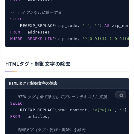
-- ハイフンなしに統一する
SELECT
    REGEXP_REPLACE(zip_code, 
'-'
, 
''
) 
AS
FROM
WHERE
REGEXP_LIKE
(zip_code, 
'^[0-9]{3}-?[0-9]{4}
HTMLタグ・制御文字の除去
HTMLタグと制御文字の除去
-- HTMLタグを全て除去してプレーンテキストに変換
SELECT
    REGEXP_REPLACE(html_content, 
'<[^>]+>'
, 
''
) 
A
FROM
   articles;

-- 制御文字（タブ・改行・復帰）を除去