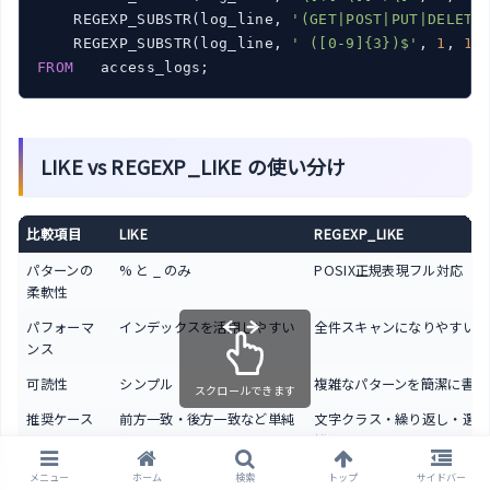
    REGEXP_SUBSTR(log_line, 
'(GET|POST|PUT|DELETE
    REGEXP_SUBSTR(log_line, 
' ([0-9]{3})$'
, 
1
, 
1
,
FROM
LIKE vs REGEXP_LIKE の使い分け
比較項目
LIKE
REGEXP_LIKE
パターンの
% と _ のみ
POSIX正規表現フル対応
柔軟性
パフォーマ
インデックスを活用しやすい
全件スキャンになりやすい
ンス
可読性
シンプル
複雑なパターンを簡潔に書け
スクロールできます
推奨ケース
前方一致・後方一致など単純
文字クラス・繰り返し・選択
なパターン
雑なパターン
メニュー
ホーム
検索
トップ
サイドバー