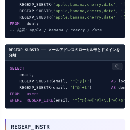
    REGEXP_SUBSTR(
'apple,banana,cherry,date'
, 
'[^
    REGEXP_SUBSTR(
'apple,banana,cherry,date'
, 
'[^
    REGEXP_SUBSTR(
'apple,banana,cherry,date'
, 
'[^
FROM
-- 結果: apple / banana / cherry / date
REGEXP_SUBSTR ── メールアドレスのローカル部とドメインを
分離
SELECT
    email,

    REGEXP_SUBSTR(email, 
'^[^@]+'
)        
AS
 loca
    REGEXP_SUBSTR(email, 
'[^@]+$'
)        
AS
 doma
FROM
users
WHERE
REGEXP_LIKE
(email, 
'^[^@]+@[^@]+\.[^@]+$'
)
REGEXP_INSTR