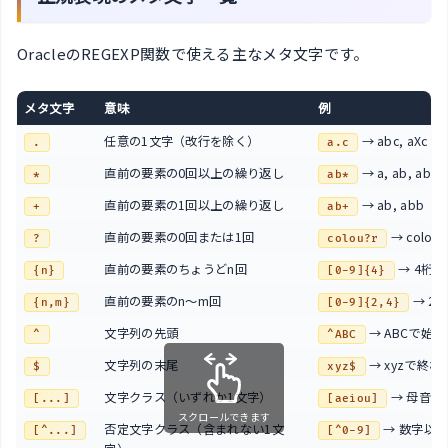
OracleのREGEXP関数で使える主なメタ文字です。
メタ文字
意味
例
任意の1文字（改行を除く）
→ abc, aXc
.
a.c
直前の要素の0回以上の繰り返し
→ a, ab, abb
*
ab*
直前の要素の1回以上の繰り返し
→ ab, abb
+
ab+
直前の要素の0回または1回
→ color, 
?
colou?r
直前の要素のちょうどn回
→ 4桁
{n}
[0-9]{4}
直前の要素のn〜m回
→ 2
{n,m}
[0-9]{2,4}
文字列の先頭
→ ABCで始ま
^
^ABC
文字列の末尾
→ xyzで終わ
$
xyz$
文字クラス（いずれか1文字）
→ 母音1
[...]
[aeiou]
スクロールできます
否定文字クラス（含まれない1文
→ 数字以
[^...]
[^0-9]