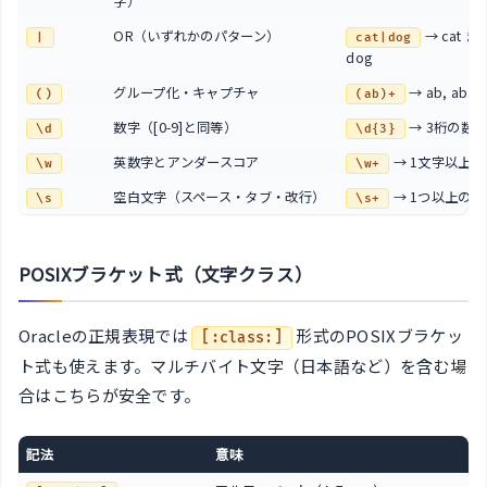
字）
OR（いずれかのパターン）
→ cat ま
|
cat|dog
dog
グループ化・キャプチャ
→ ab, abab
()
(ab)+
数字（[0-9]と同等）
→ 3桁の数
\d
\d{3}
英数字とアンダースコア
→ 1文字以上
\w
\w+
空白文字（スペース・タブ・改行）
→ 1つ以上の空
\s
\s+
POSIXブラケット式（文字クラス）
Oracleの正規表現では
形式のPOSIXブラケッ
[:class:]
ト式も使えます。マルチバイト文字（日本語など）を含む場
合はこちらが安全です。
記法
意味