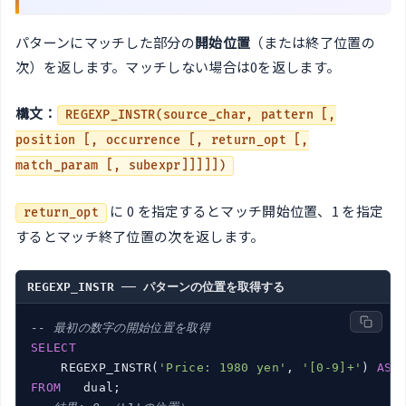
パターンにマッチした部分の
開始位置
（または終了位置の
次）を返します。マッチしない場合は0を返します。
構文：
REGEXP_INSTR(source_char, pattern [,
position [, occurrence [, return_opt [,
match_param [, subexpr]]]]])
に 0 を指定するとマッチ開始位置、1 を指定
return_opt
するとマッチ終了位置の次を返します。
REGEXP_INSTR ── パターンの位置を取得する
-- 最初の数字の開始位置を取得
SELECT
    REGEXP_INSTR(
'Price: 1980 yen'
, 
'[0-9]+'
) 
AS
FROM