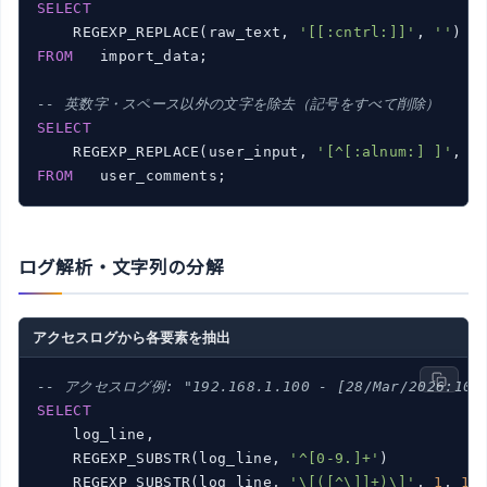
SELECT
    REGEXP_REPLACE(raw_text, 
'[[:cntrl:]]'
, 
''
) 
A
FROM
   import_data;

-- 英数字・スペース以外の文字を除去（記号をすべて削除）
SELECT
    REGEXP_REPLACE(user_input, 
'[^[:alnum:] ]'
, 
'
FROM
ログ解析・文字列の分解
アクセスログから各要素を抽出
-- アクセスログ例: "192.168.1.100 - [28/Mar/2026:10:30
SELECT
    log_line,

    REGEXP_SUBSTR(log_line, 
'^[0-9.]+'
)          
    REGEXP_SUBSTR(log_line, 
'\[([^\]]+)\]'
, 
1
, 
1
,