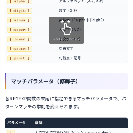
アルファベット（A-Z, a-z）
[:alpha:]
数字（0-9）
[:digit:]
英数字（[:alpha:]+[:digit:]）
[:alnum:]
大文字（A-Z）
[:upper:]
小文字（a-z）
スクロールできます
[:lower:]
空白文字
[:space:]
句読点・記号
[:punct:]
マッチパラメータ（修飾子）
各REGEXP関数の末尾に指定できるマッチパラメータで、パ
ターンマッチの挙動を変えられます。
パラメータ
意味
大文字小文字を区別しない（case-insensitive）
i