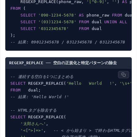
    REGEXP_REPLACE(phone_raw, 
'[^0-9]'
, 
''
) 
AS
FROM
 (

SELECT
'090-1234-5678'
AS
 phone_raw 
FROM
 dual
SELECT
'(03)1234-5678'
FROM
 dual 
UNION
ALL
SELECT
'0312345678'
FROM
 dual

-- 結果: 09012345678 / 0312345678 / 0312345678
REGEXP_REPLACE ── 空白の正規化と特定パターンの除去
-- 連続する空白を1つにまとめる
SELECT
 REGEXP_REPLACE(
'Hello   World   !'
, 
'\s+'
,
FROM
-- 結果: 'Hello World !'
-- HTMLタグを除去する
SELECT
 REGEXP_REPLACE(

'太郎さんへ'
,

'<[^>]+>'
,   
-- < から始まり > で終わるHTMLタグに