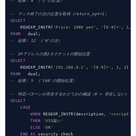
-- 結果: 8 （'1'の位置）
-- マッチ終了の次の位置を取得（return_opt=1）
SELECT
    REGEXP_INSTR(
'Price: 1980 yen'
, 
'[0-9]+'
, 
1
, 
FROM
-- 結果: 12 （'0'の次）
-- IPアドレスの第2オクテットの開始位置
SELECT
    REGEXP_INSTR(
'192.168.0.1'
, 
'[0-9]+'
, 
1
, 
2
) 
A
FROM
-- 結果: 5 （'168'の開始位置）
-- 特定パターンが存在するかどうかの確認（0 = 存在しない）
SELECT
CASE
WHEN
 REGEXP_INSTR(description, 
'<script'
,
THEN
'XSS疑い'
ELSE
'OK'
END
AS