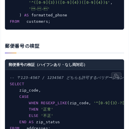
'^([0-9]{3})([0-9]{4})([0-9]{4})$'
,      
'--'
    ) 
AS
FROM
郵便番号の検証
郵便番号の検証（ハイフンあり・なし両対応）
-- 〒123-4567 / 1234567 どちらも許可するバリデーション
SELECT
    zip_code,

CASE
WHEN
REGEXP_LIKE
(zip_code, 
'^[0-9]{3}-?[0
THEN
'正常'
ELSE
'不正'
END
AS
FROM
   addresses;
