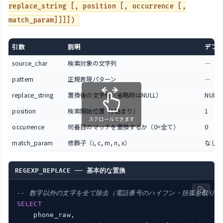
replace_string [, position [, occurrence [,
match_param]]]])
引数
説明
デフ
source_char
検索対象の文字列
―
pattern
正規表現パターン
―
replace_string
置換後の文字列（省略時はNULL）
NULL
position
検索開始位置（1始まり）
1
スクロールできます
occurrence
何番目のマッチを置換するか（0=全て）
0
match_param
修飾子（i, c, m, n, x）
なし
REGEXP_REPLACE ── 基本的な置換
-- 数字以外の文字を全て除去（電話番号のハイフン・括弧を取り除
SELECT
    phone_raw,
