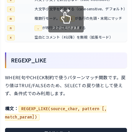
大文字小文字を区別する（case-sensitive、デフォルト）
c
複数行モード。
が各行の先頭・末尾にマッチ
m
^
$
が改行文字にもマッチする
スクロールできます
n
.
空白とコメント（#以降）を無視（拡張モード）
x
REGEXP_LIKE
WHERE句やCHECK制約で使うパターンマッチ関数です。戻
り値はTRUE/FALSEのため、SELECT の戻り値として使え
ず、条件式でのみ利用します。
構文：
REGEXP_LIKE(source_char, pattern [,
match_param])