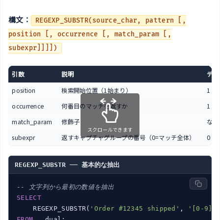
構文：
REGEXP_SUBSTR(source_char, pattern [,
position [, occurrence [, match_param [,
subexpr]]]])
引数
説明
デフ
position
検索開始位置（1始まり）
1
occurrence
何番目のマッチを返すか
1
match_param
修飾子
なし
スクロールできます
subexpr
返すキャプチャグループの番号（0=マッチ全体）
0
REGEXP_SUBSTR ── 基本的な抽出
-- 文字列から最初の数値を抽出
SELECT
    REGEXP_SUBSTR(
'Order #12345 shipped'
, 
'[0-9]+
FROM