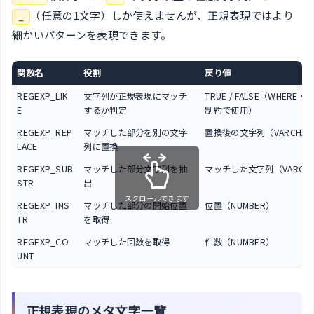
（任意の1文字）しか使えませんが、正規表現ではより
_
細かいパターンを表現できます。
関数名
役割
戻り値
REGEXP_LIK
文字列が正規表現にマッチ
TRUE / FALSE（WHERE・C
E
するか判定
制約で使用）
REGEXP_REP
マッチした部分を別の文字
置換後の文字列（VARCHAR
LACE
列に置換
REGEXP_SUB
マッチした部分文字列を抽
マッチした文字列（VARCHA
STR
出
スクロールできます
REGEXP_INS
マッチした部分の開始位置
位置（NUMBER）
TR
を取得
REGEXP_CO
マッチした回数を取得
件数（NUMBER）
UNT
正規表現のメタ文字一覧