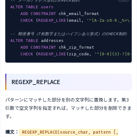
-- メールアドレス形式のCHECK制約
ALTER
TABLE
users
ADD
CONSTRAINT
 chk_email_format

CHECK
 (
REGEXP_LIKE
(email, 
'^[A-Za-z0-9._%+\-]
-- 郵便番号（7桁数字またはハイフンあり形式）のCHECK制約
ALTER
TABLE
 addresses

ADD
CONSTRAINT
 chk_zip_format

CHECK
 (
REGEXP_LIKE
(zip_code, 
'^[0-9]{3}-?[0-9
REGEXP_REPLACE
パターンにマッチした部分を別の文字列に置換します。第3
引数で空文字列を指定すれば、マッチした部分を削除できま
す。
構文：
REGEXP_REPLACE(source_char, pattern [,