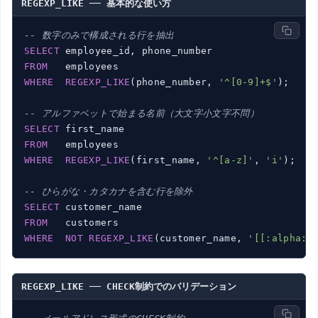
REGEXP_LIKE ── 基本的な使い方
-- 数字のみで構成される行を抽出
SELECT
FROM
WHERE
REGEXP_LIKE
(phone_number, 
'^[0-9]+$'
);

-- アルファベットで始まる名前（大文字小文字不問）
SELECT
FROM
WHERE
REGEXP_LIKE
(first_name, 
'^[a-z]'
, 
'i'
);  
-
-- ひらがな・カタカナを含む行を除外
SELECT
FROM
WHERE
NOT
REGEXP_LIKE
(customer_name, 
'[[:alpha:]
REGEXP_LIKE ── CHECK制約でのバリデーション