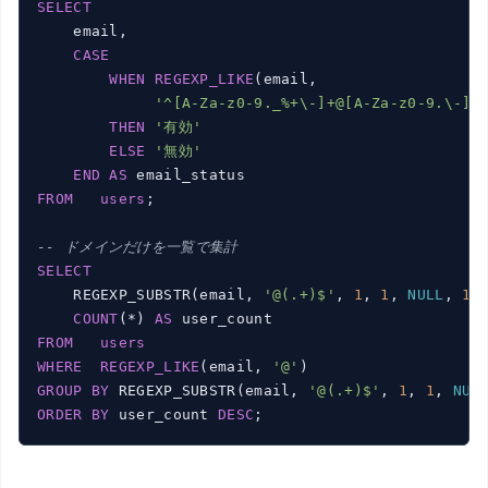
SELECT
    email,

CASE
WHEN
REGEXP_LIKE
(email,

'^[A-Za-z0-9._%+\-]+@[A-Za-z0-9.\-]+
THEN
'有効'
ELSE
'無効'
END
AS
FROM
users
;

-- ドメインだけを一覧で集計
SELECT
    REGEXP_SUBSTR(email, 
'@(.+)$'
, 
1
, 
1
, 
NULL
, 
1
)
COUNT
(*) 
AS
FROM
users
WHERE
REGEXP_LIKE
(email, 
'@'
GROUP
BY
 REGEXP_SUBSTR(email, 
'@(.+)$'
, 
1
, 
1
, 
NUL
ORDER
BY
 user_count 
DESC