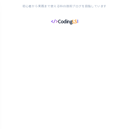
初心者から実務まで使えるWeb技術ブログを目指しています
Coding
LS
</>
コ
ー
デ
ィ
ン
グ
ラ
イ
フ
ス
タ
イ
ル