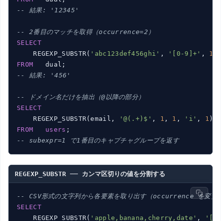
-- 結果: '12345'
-- 2番目のマッチを取得（occurrence=2）
SELECT
    REGEXP_SUBSTR(
'abc123def456ghi'
, 
'[0-9]+'
, 
1
,
FROM
-- 結果: '456'
-- ドメイン名だけを抽出（@以降の部分）
SELECT
    REGEXP_SUBSTR(email, 
'@(.+)$'
, 
1
, 
1
, 
'i'
, 
1
) 
FROM
users
-- subexpr=1 で1番目のキャプチャグループを返す
REGEXP_SUBSTR ── カンマ区切りの値を分割する
-- CSV形式の文字列から各要素を取り出す（occurrence を変えな
SELECT
    REGEXP_SUBSTR(
'apple,banana,cherry,date'
, 
'[^