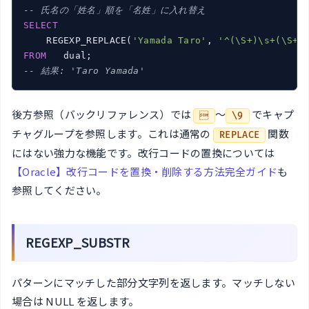
-- 氏名の「姓名」順を「名姓」に入れ替え
SELECT
    REGEXP_REPLACE(
'Yamada Taro'
, 
'^(\S+)\s+(\S+)
FROM
-- 結果: 'Taro Yamada'
後方参照（バックリファレンス）では
〜
でキャプ

\9
チャグループを参照します。これは通常の
関数
REPLACE
にはない強力な機能です。改行コードの置換については
【Oracle】改行コードを置換・削除する方法完全ガイド
も
参照してください。
REGEXP_SUBSTR
パターンにマッチした部分文字列を返します。マッチしない
場合は NULL を返します。