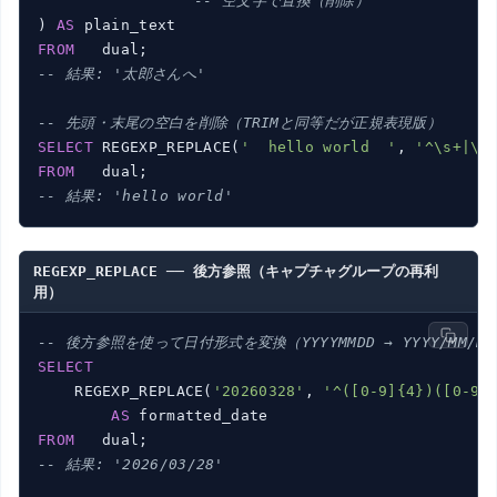
''
-- 空文字で置換（削除）
) 
AS
FROM
-- 結果: '太郎さんへ'
-- 先頭・末尾の空白を削除（TRIMと同等だが正規表現版）
SELECT
 REGEXP_REPLACE(
'  hello world  '
, 
'^\s+|\s
FROM
-- 結果: 'hello world'
REGEXP_REPLACE ── 後方参照（キャプチャグループの再利
用）
-- 後方参照を使って日付形式を変換（YYYYMMDD → YYYY/MM/D
SELECT
    REGEXP_REPLACE(
'20260328'
, 
'^([0-9]{4})([0-9]
AS
FROM
-- 結果: '2026/03/28'