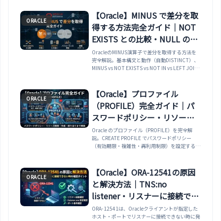
【Oracle】MINUS で差分を取
ORACLE
得する方法完全ガイド｜NOT
EXISTS との比較・NULL の扱
い・EXCEPT・パフォーマン
OracleのMINUS演算子で差分を取得する方法を
完全解説。基本構文と動作（自動DISTINCT）、
ス・実務パターンまで解説
MINUS vs NOT EXISTS vs NOT IN vs LEFT JOIN
の使い分けとパフォーマンス比較、NULLの扱
い、EXCEPT/MINUS ALL（21c以降）、集合演算
3種（UNION/INTERSECT/MINUS）の比較、テー
【Oracle】プロファイル
ORACLE
ブル差分検出・マスタ不整合チェック・データ移
（PROFILE）完全ガイド｜パ
行検証の実務パターンまで網羅。
スワードポリシー・リソース
制限・CREATE PROFILE・
Oracle のプロファイル（PROFILE）を完全解
説。CREATE PROFILE でパスワードポリシー
ALTER USER PROFILE まで解
（有効期限・複雑性・再利用制限）を設定する方
説
法・FAILED_LOGIN_ATTEMPTS でアカウント
ロックの閾値を設定する方法・
PASSWORD_LOCK_TIME・
【Oracle】ORA-12541の原因
ORACLE
PASSWORD_GRACE_TIME・
と解決方法｜TNS:no
PASSWORD_LIFETIME の意味と設定方法・セッ
ション数・CPU 時間・アイドルタイムなどのリ
listener・リスナーに接続でき
ソース制限を設定する方法・ALTER USER ユーザ
ない時の確認ポイント
ORA-12541は、Oracleクライアントが指定した
ー名 PROFILE でプロファイルを割り当てる方
ホスト・ポートでリスナーに接続できない時に発
法・DBA_PROFILES・DBA_USERS でプロファイ