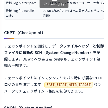
待機: log buffer space
REDO ログバッファが満杯でユーザーが書き込
スクロールできます
待機: log file parallel
LGWR がログファイルへの書き込みを待つ（I/O
write
問題）
CKPT（Checkpoint）
チェックポイントを開始し、
データファイルヘッダーと制御
ファイルに最新の SCN（System Change Number）を記
録
します。DBWR への書き込み指示もチェックポイント処
理の一部です。
チェックポイントはインスタンスリカバリ時に必要な REDO
ログの量を決定します。
パラ
FAST_START_MTTR_TARGET
メータでチェックポイント頻度を制御できます。
SMON（System Monitor）