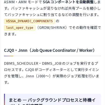
ASMM・AMM モードで
SGA コンポーネントを自動調整
しま
す。バッファキャッシュが足りなければ共有プールを縮小し
てバッファキャッシュに割り当てるなどの調整を行います。
の
V$SGA_DYNAMIC_COMPONENTS
（GROW/SHRINK）でその動作を確認で
last_oper_type
きます。
CJQ0・Jnnn（Job Queue Coordinator / Worker）
DBMS_SCHEDULER・DBMS_JOB のジョブを実行するプ
ロセスです。CJQ0 がコーディネーターとして実行タイミン
グを管理し、Jnnn（J000〜）が実際のジョブ処理を行いま
す。
まとめ — バックグラウンドプロセスと待機イ