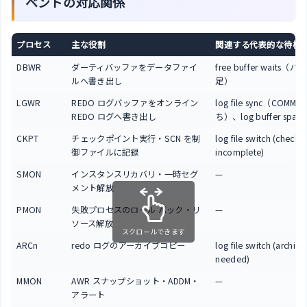
ベントの対応関係
プロセス
主な役割
関連する代表的な待機
DBWR
ダーティバッファをデータファイ
free buffer waits（
ルへ書き出し
足）
LGWR
REDO ログバッファをオンライン
log file sync（COMMIT
REDO ログへ書き出し
ち）、log buffer space
CKPT
チェックポイント実行・SCN を制
log file switch (checkp
御ファイルに記録
incomplete)
SMON
インスタンスリカバリ・一時セグ
—
メント解放
PMON
失敗プロセスのロール バック・リ
—
ソース解放
スクロールできます
ARCn
redo ログのアーカイブコピー
log file switch (archivi
needed)
MMON
AWR スナップショット・ADDM・
—
アラート