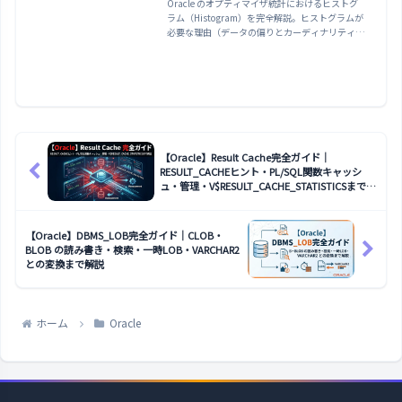
ータへの効果・管理方法まで
Oracle のオプティマイザ統計におけるヒストグ
ラム（Histogram）を完全解説。ヒストグラムが
解説
必要な理由（データの偏りとカーディナリティ推
定の誤り）・Frequency ヒストグラム・Height-
Balanced ヒストグラム・Top-Frequency ヒスト
グラム・Hybrid ヒストグラムの違い（12c 以
降）・DBMS_STATS.GATHER_TABLE_STATS
の METHOD_OPT でヒストグラムを収集する方
法・USER_HISTOGRAMS /
USER_TAB_COL_STATISTICS でヒストグラム
を確認する方法・ヒストグラムが原因の実行計画
【Oracle】Result Cache完全ガイド｜
の崩れとバインドピーキングの問題まで実例で解
RESULT_CACHEヒント・PL/SQL関数キャッシ
説します。
ュ・管理・V$RESULT_CACHE_STATISTICSまで解
説
【Oracle】DBMS_LOB完全ガイド｜CLOB・
BLOB の読み書き・検索・一時LOB・VARCHAR2
との変換まで解説
ホーム
Oracle