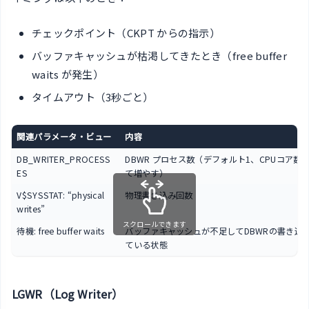
チェックポイント（CKPT からの指示）
バッファキャッシュが枯渇してきたとき（free buffer
waits が発生）
タイムアウト（3秒ごと）
関連パラメータ・ビュー
内容
DB_WRITER_PROCESS
DBWR プロセス数（デフォルト1、CPUコア数
ES
て増やす）
V$SYSSTAT: “physical
物理書き込み回数
writes”
スクロールできます
待機: free buffer waits
バッファキャッシュが不足してDBWRの書き込
ている状態
LGWR（Log Writer）