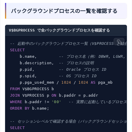
バックグラウンドプロセスの一覧を確認する
V$BGPROCESS で全バックグラウンドプロセスを確認する
-- 起動中のバックグラウンドプロセス一覧（V$PROCESS と結合）
SELECT
    b.name,         
-- プロセス名（例: DBWR, LGWR, C
    b.description,  
-- プロセスの説明
    p.pid,          
-- Oracle プロセス ID
    p.spid,         
-- OS プロセス ID
    p.pga_used_mem / 
1024
 / 
1024
AS
FROM
JOIN
 V$PROCESS p 
ON
WHERE
 b.paddr != 
'00'
-- 実際に起動しているプロセスの
ORDER
BY
 b.name;

-- セッションレベルで確認する場合（バックグラウンドセッション
SELECT