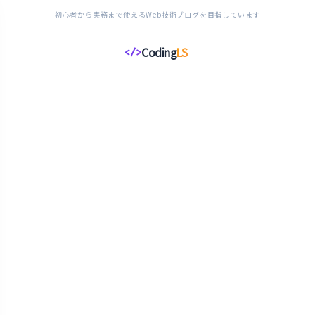
初心者から実務まで使えるWeb技術ブログを目指しています
Coding
LS
</>
コ
ー
デ
ィ
ン
グ
ラ
イ
フ
ス
タ
イ
ル