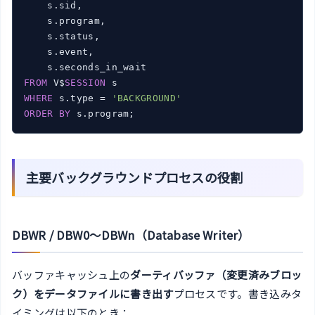
    s.sid,

    s.program,

    s.status,

    s.event,

FROM
 V$
SESSION
WHERE
 s.type = 
'BACKGROUND'
ORDER
BY
主要バックグラウンドプロセスの役割
DBWR / DBW0〜DBWn（Database Writer）
バッファキャッシュ上の
ダーティバッファ（変更済みブロッ
ク）をデータファイルに書き出す
プロセスです。書き込みタ
イミングは以下のとき：