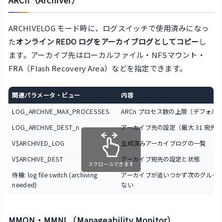
ARCn（Archiver）
ARCHIVELOG モード時に、ログスイッチで使用済みになっ
た
オンライン REDO ログをアーカイブログとしてコピー
し
ます。アーカイブ先はローカルファイル・NFSマウント・
FRA（Flash Recovery Area）などを指定できます。
関連パラメータ・ビュー
内容
LOG_ARCHIVE_MAX_PROCESSES
ARCn プロセス数の上限（デフォル
LOG_ARCHIVE_DEST_n
アーカイブ先の設定（最大 31 宛先
V$ARCHIVED_LOG
生成済みアーカイブログの一覧
V$ARCHIVE_DEST
アーカイブ宛先の設定と状態
スクロールできます
待機: log file switch (archiving
アーカイブが追いつかず次のグルー
needed)
ない
MMON・MMNL（Manageability Monitor）