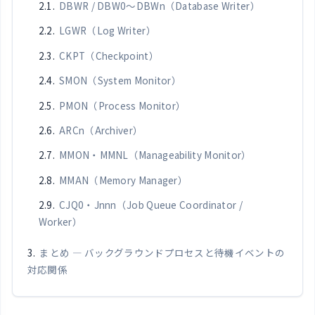
DBWR / DBW0〜DBWn（Database Writer）
LGWR（Log Writer）
CKPT（Checkpoint）
SMON（System Monitor）
PMON（Process Monitor）
ARCn（Archiver）
MMON・MMNL（Manageability Monitor）
MMAN（Memory Manager）
CJQ0・Jnnn（Job Queue Coordinator /
Worker）
まとめ — バックグラウンドプロセスと待機イベントの
対応関係