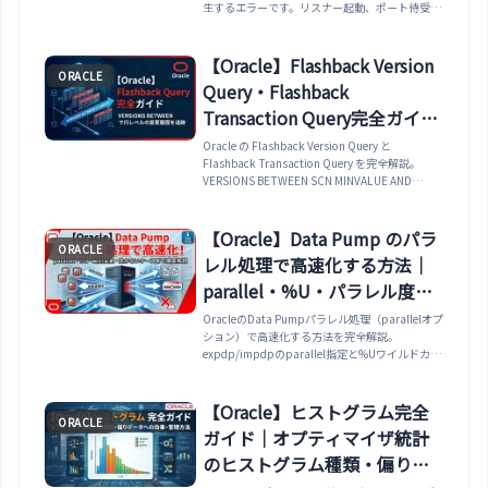
生するエラーです。リスナー起動、ポート待受、
ル設定を確認する方法まで解説します。
listener.ora、ファイアウォールの確認手順を整
理します。
【Oracle】Flashback Version
ORACLE
Query・Flashback
Transaction Query完全ガイド
｜VERSIONS BETWEEN で行
Oracle の Flashback Version Query と
Flashback Transaction Query を完全解説。
レベルの変更履歴を追跡する
VERSIONS BETWEEN SCN MINVALUE AND
方法まで解説
MAXVALUE で特定行の過去の変更履歴を一覧す
る方法・VERSIONS_XID・
VERSIONS_OPERATION・
【Oracle】Data Pump のパラ
ORACLE
VERSIONS_STARTTIME などの擬似列の使い
レル処理で高速化する方法｜
方・FLASHBACK_TRANSACTION_QUERY ビュ
ーで XID からトランザクションを特定して変更内
parallel・%U・パラレル度の
容を確認する方法・Flashback Table との違い・
決め方・動的変更・効かない
OracleのData Pumpパラレル処理（parallelオプ
UNDO_RETENTION の設定と参照できる履歴の
ション）で高速化する方法を完全解説。
期間・AS OF TIMESTAMP との使い分けまで実例
ケースまで解説
expdp/impdpのparallel指定と%Uワイルドカー
で解説します。
ドによるファイル分割、パラレル度の決め方
（CPU数・テーブル数・I/O帯域）、パラレルが
効くケース/効かないケース、実行中の動的変更
【Oracle】ヒストグラム完全
ORACLE
（attach+PARALLEL）、impdpパラレルの制
ガイド｜オプティマイザ統計
約、compression/NOLOGGINGとの組み合わせ
まで網羅。
のヒストグラム種類・偏りデ