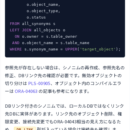
       o.object_name,

       o.object_type,

FROM
LEFT
JOIN
 all_objects o

ON
 o.owner = s.table_owner

AND
WHERE
 s.synonym_name = 
UPPER
(
'target_object'
);
参照先が存在しない場合は、シノニムの再作成、参照先名の
修正、DBリンク先の確認が必要です。無効オブジェクトの
切り分けは
PLS-00905
、オブジェクト内のコンパイルエラ
ーは
ORA-04063
の記事も参考になります。
DBリンク付きのシノニムでは、ローカルDBではなくリンク
先DBに実体があります。リンク先のオブジェクト削除、権
限変更、接続先変更でもORA-04043相当の見え方になるた
め、
列が入っている場合は接続先も確認しま