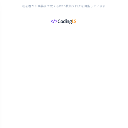
初心者から実務まで使えるWeb技術ブログを目指しています
Coding
LS
</>
コ
ー
デ
ィ
ン
グ
ラ
イ
フ
ス
タ
イ
ル