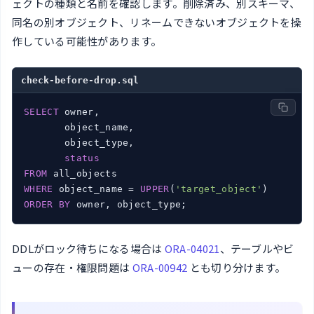
ェクトの種類と名前を確認します。削除済み、別スキーマ、
同名の別オブジェクト、リネームできないオブジェクトを操
作している可能性があります。
check-before-drop.sql
SELECT
 owner,

       object_name,

       object_type,

status
FROM
WHERE
 object_name = 
UPPER
(
'target_object'
ORDER
BY
 owner, object_type;
DDLがロック待ちになる場合は
ORA-04021
、テーブルやビ
ューの存在・権限問題は
ORA-00942
とも切り分けます。