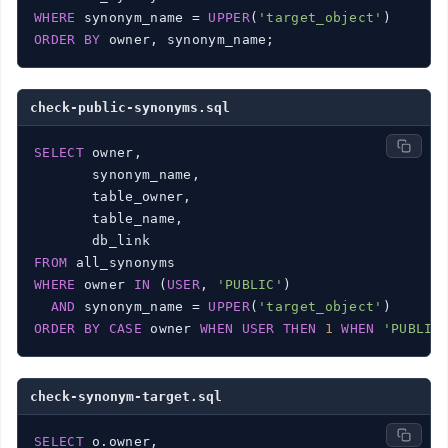
WHERE
 synonym_name = 
UPPER
(
'target_object'
ORDER
BY
 owner, synonym_name;
check-public-synonyms.sql
SELECT
 owner,

       synonym_name,

       table_owner,

       table_name,

FROM
WHERE
 owner 
IN
 (
USER
, 
'PUBLIC'
)

AND
 synonym_name = 
UPPER
(
'target_object'
ORDER
BY
CASE
 owner 
WHEN
USER
THEN
1
WHEN
'PUBLIC
check-synonym-target.sql
SELECT
 o.owner,
