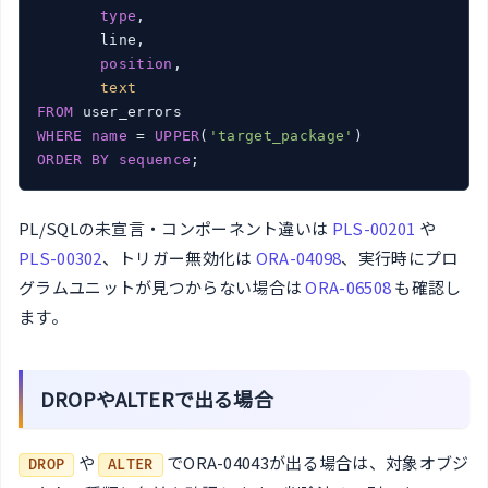
type
,

       line,

position
,

text
FROM
WHERE
name
 = 
UPPER
(
'target_package'
ORDER
BY
sequence
;
PL/SQLの未宣言・コンポーネント違いは
PLS-00201
や
PLS-00302
、トリガー無効化は
ORA-04098
、実行時にプロ
グラムユニットが見つからない場合は
ORA-06508
も確認し
ます。
DROPやALTERで出る場合
や
でORA-04043が出る場合は、対象オブジ
DROP
ALTER