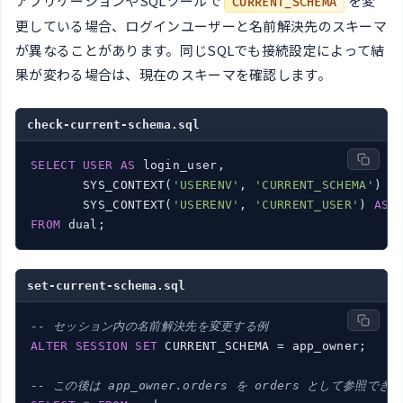
アプリケーションやSQLツールで
を変
CURRENT_SCHEMA
更している場合、ログインユーザーと名前解決先のスキーマ
が異なることがあります。同じSQLでも接続設定によって結
果が変わる場合は、現在のスキーマを確認します。
check-current-schema.sql
SELECT
USER
AS
 login_user,

       SYS_CONTEXT(
'USERENV'
, 
'CURRENT_SCHEMA'
) 
A
       SYS_CONTEXT(
'USERENV'
, 
'CURRENT_USER'
) 
AS
FROM
 dual;
set-current-schema.sql
-- セッション内の名前解決先を変更する例
ALTER
SESSION
SET
 CURRENT_SCHEMA = app_owner;

-- この後は app_owner.orders を orders として参照できる