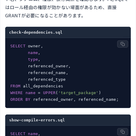
はロール経由の権限が効かない場面があるため、直接
GRANTが必要になることがあります。
check-dependencies.sql
SELECT
 owner,

name
,

type
,

       referenced_owner,

       referenced_name,

FROM
WHERE
name
 = 
UPPER
(
'target_package'
ORDER
BY
 referenced_owner, referenced_name;
show-compile-errors.sql
SELECT
name
,
