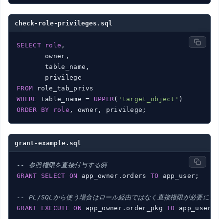
check-role-privileges.sql
SELECT
role
,

       owner,

       table_name,

FROM
WHERE
 table_name = 
UPPER
(
'target_object'
ORDER
BY
role
, owner, privilege;
grant-example.sql
-- 参照権限を直接付与する例
GRANT
SELECT
ON
 app_owner.orders 
TO
 app_user;

-- PL/SQLから使う場合はロール経由ではなく直接権限が必要にな
GRANT
EXECUTE
ON
 app_owner.order_pkg 
TO
 app_user;